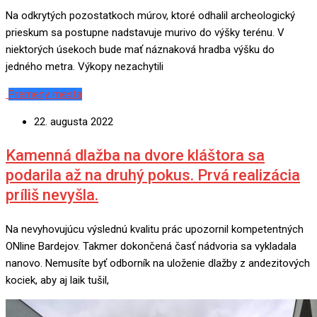
Na odkrytých pozostatkoch múrov, ktoré odhalil archeologický
prieskum sa postupne nadstavuje murivo do výšky terénu. V
niektorých úsekoch bude mať náznaková hradba výšku do
jedného metra. Výkopy nezachytili
Premeny mesta
22. augusta 2022
Kamenná dlažba na dvore kláštora sa
podarila až na druhý pokus. Prvá realizácia
príliš nevyšla.
Na nevyhovujúcu výslednú kvalitu prác upozornil kompetentných
ONline Bardejov. Takmer dokončená časť nádvoria sa vykladala
nanovo. Nemusíte byť odborník na uloženie dlažby z andezitových
kociek, aby aj laik tušil,