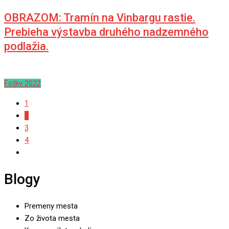
OBRAZOM: Tramín na Vinbargu rastie.
Prebieha výstavba druhého nadzemného
podlažia.
Fotky 2022
1
2
3
4
Blogy
Premeny mesta
Zo života mesta