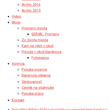
Archív 2016
Archív 2015
Video
Blogy
Premeny mesta
SERIÁL: Premeny
Zo života mesta
Kam na výlet v okolí
Príroda v okolí Bardejova
Fotopasca
Inzercia
Ponuka inzercie
Banerová reklama
Sledovanosť
Cenník na stiahnutie
Ponuka práce
Kontakt
Speváčka Slávka Tkáčová vyráža na vianočné mini turné so