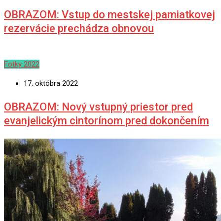
OBRAZOM: Vstup do mestskej pamiatkovej
rezervácie prechádza obnovou
Fotky 2022
17. októbra 2022
OBRAZOM: Nový vstupný priestor pred
evanjelickým cintorínom pred dokončením