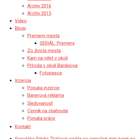
Archív 2016
Archív 2015
Video
Blogy
Premeny mesta
SERIÁL: Premeny
Zo života mesta
Kam na výlet v okolí
Príroda v okolí Bardejova
Fotopasca
Inzercia
Ponuka inzercie
Banerová reklama
Sledovanosť
Cenník na stiahnutie
Ponuka práce
Kontakt
Speváčka Slávka Tkáčová vyráža na vianočné mini turné so