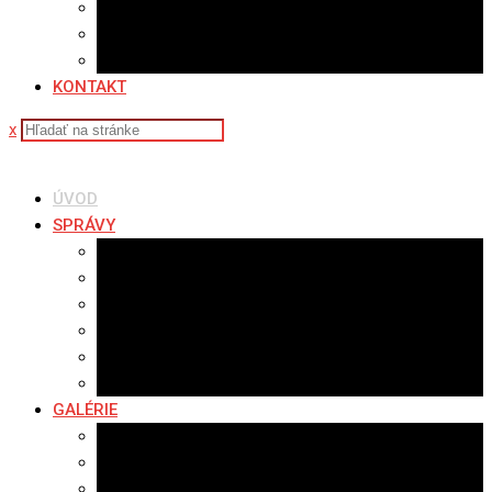
Sledovanosť
Cenník na stiahnutie
Ponuka práce
KONTAKT
x
ÚVOD
SPRÁVY
Všetky správy
Samospráva
Športové správy
Policajné správy
Hudobné správy
Komerčné správy
GALÉRIE
Najnovšie galérie
Archív 2021
Archív 2020