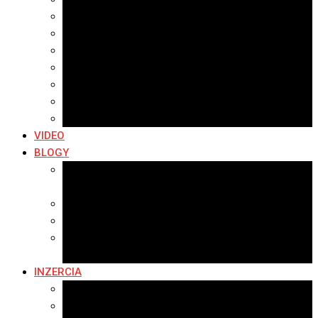
Archív 2021
Archív 2020
Archív 2019
Archív 2018
Archív 2017
Archív 2016
Archív 2015
VIDEO
BLOGY
Premeny mesta
SERIÁL: Premeny
Zo života mesta
Kam na výlet v okolí
Príroda v okolí Bardejova
Fotopasca
INZERCIA
Ponuka inzercie
Banerová reklama