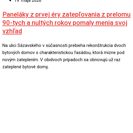
19. mája 2026
Paneláky z prvej éry zatepľovania z prelomu
90-tych a nultých rokov pomaly menia svoj
vzhľad
Na ulici Sázavského v súčasnosti prebieha rekonštrukcia dvoch
bytových domov s charakteristickou fasádou, ktorá mizne pod
novým zateplením. V obidvoch prípadoch sa obnovujú už raz
zateplené bytové domy,