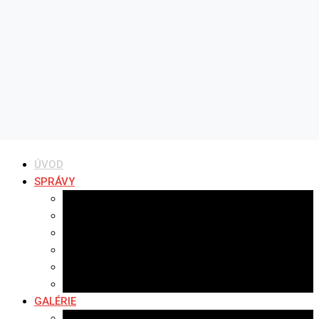
ÚVOD
SPRÁVY
Všetky správy
Samospráva
Športové správy
Policajné správy
Hudobné správy
Komerčné správy
GALÉRIE
Najnovšie galérie