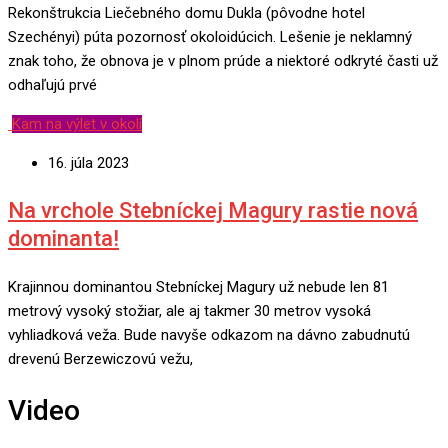
Rekonštrukcia Liečebného domu Dukla (pôvodne hotel
Szechényi) púta pozornosť okoloidúcich. Lešenie je neklamný
znak toho, že obnova je v plnom prúde a niektoré odkryté časti už
odhaľujú prvé
Kam na výlet v okolí
16. júla 2023
Na vrchole Stebníckej Magury rastie nová
dominanta!
Krajinnou dominantou Stebníckej Magury už nebude len 81
metrový vysoký stožiar, ale aj takmer 30 metrov vysoká
vyhliadková veža. Bude navyše odkazom na dávno zabudnutú
drevenú Berzewiczovú vežu,
Video