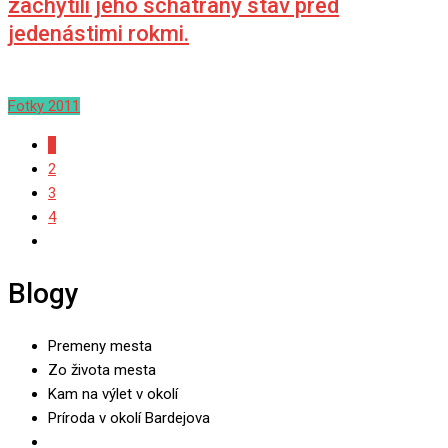
zachytili jeho schátraný stav pred
jedenástimi rokmi.
Fotky 2011
1
2
3
4
Blogy
Premeny mesta
Zo života mesta
Kam na výlet v okolí
Príroda v okolí Bardejova