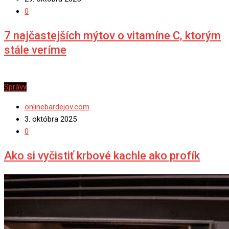
0
7 najčastejších mýtov o vitamíne C, ktorým
stále veríme
Správy
onlinebardejov.com
3. októbra 2025
0
Ako si vyčistiť krbové kachle ako profík