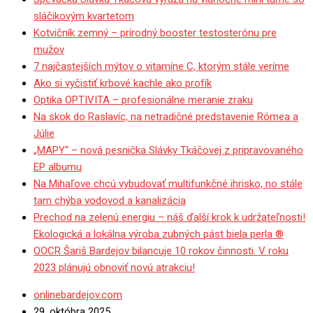
sláčikovým kvartetom
Kotvičník zemný – prírodný booster testosterónu pre
mužov
7 najčastejších mýtov o vitamíne C, ktorým stále veríme
Ako si vyčistiť krbové kachle ako profík
Optika OPTIVITA – profesionálne meranie zraku
Na skok do Raslavíc, na netradičné predstavenie Rómea a
Júlie
„MAPY“ – nová pesnička Slávky Tkáčovej z pripravovaného
EP albumu
Na Mihaľove chcú vybudovať multifunkčné ihrisko, no stále
tam chýba vodovod a kanalizácia
Prechod na zelenú energiu – náš ďalší krok k udržateľnosti!
Ekologická a lokálna výroba zubných pást biela perla ®
OOCR Šariš Bardejov bilancuje 10 rokov činnosti. V roku
2023 plánujú obnoviť novú atrakciu!
onlinebardejov.com
29. októbra 2025