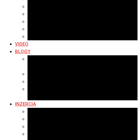
Archív 2019
Archív 2018
Archív 2017
Archív 2016
Archív 2015
VIDEO
BLOGY
Premeny mesta
SERIÁL: Premeny
Zo života mesta
Kam na výlet v okolí
Príroda v okolí Bardejova
Fotopasca
INZERCIA
Ponuka inzercie
Banerová reklama
Sledovanosť
Cenník na stiahnutie