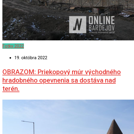
Fotky 2022
19. októbra 2022
OBRAZOM: Priekopový múr východného
hradobného opevnenia sa dostáva nad
terén.