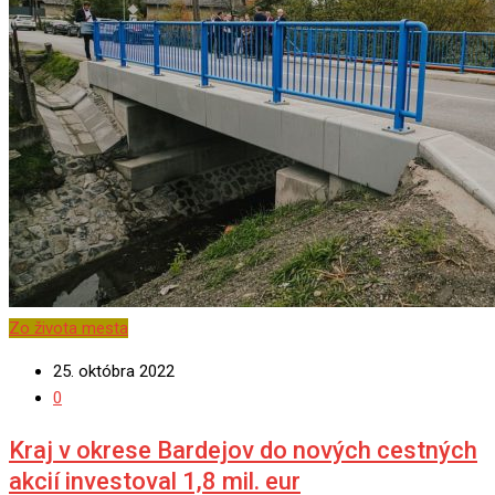
Zo života mesta
25. októbra 2022
0
Kraj v okrese Bardejov do nových cestných
akcií investoval 1,8 mil. eur