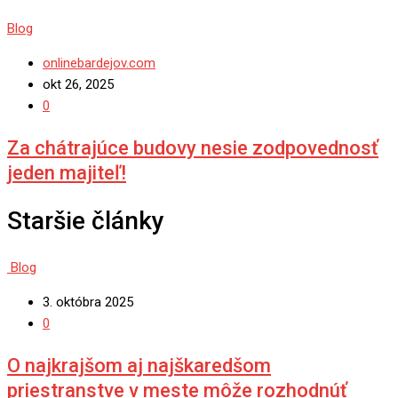
Blog
onlinebardejov.com
okt 26, 2025
0
Za chátrajúce budovy nesie zodpovednosť
jeden majiteľ!
Staršie články
Blog
3. októbra 2025
0
O najkrajšom aj najškaredšom
priestranstve v meste môže rozhodnúť