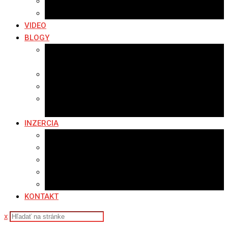
Archív 2016
Archív 2015
VIDEO
BLOGY
Premeny mesta
SERIÁL: Premeny
Zo života mesta
Kam na výlet v okolí
Príroda v okolí Bardejova
Fotopasca
INZERCIA
Ponuka inzercie
Banerová reklama
Sledovanosť
Cenník na stiahnutie
Ponuka práce
KONTAKT
x