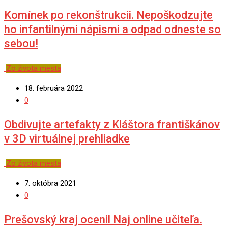
Komínek po rekonštrukcii. Nepoškodzujte
ho infantilnými nápismi a odpad odneste so
sebou!
Zo života mesta
18. februára 2022
0
Obdivujte artefakty z Kláštora františkánov
v 3D virtuálnej prehliadke
Zo života mesta
7. októbra 2021
0
Prešovský kraj ocenil Naj online učiteľa.