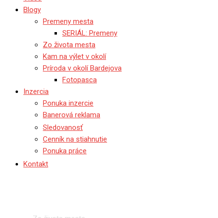
Blogy
Premeny mesta
SERIÁL: Premeny
Zo života mesta
Kam na výlet v okolí
Príroda v okolí Bardejova
Fotopasca
Inzercia
Ponuka inzercie
Banerová reklama
Sledovanosť
Cenník na stiahnutie
Ponuka práce
Kontakt
Zo života mesta