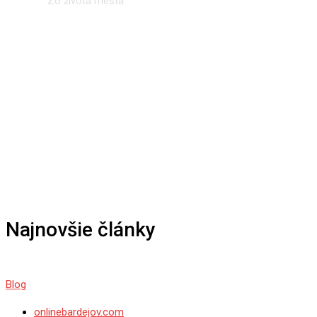
Domov
I
Zo života mesta
Najnovšie články
Blog
onlinebardejov.com