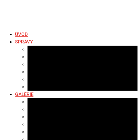
ÚVOD
SPRÁVY
Všetky správy
Samospráva
Športové správy
Policajné správy
Hudobné správy
Komerčné správy
GALÉRIE
Najnovšie galérie
Archív 2021
Archív 2020
Archív 2019
Archív 2018
Archív 2017