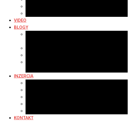
Archív 2016
Archív 2015
VIDEO
BLOGY
Premeny mesta
SERIÁL: Premeny
Zo života mesta
Kam na výlet v okolí
Príroda v okolí Bardejova
Fotopasca
INZERCIA
Ponuka inzercie
Banerová reklama
Sledovanosť
Cenník na stiahnutie
Ponuka práce
KONTAKT