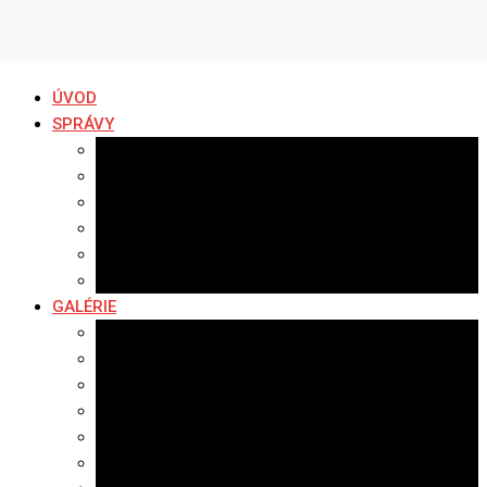
ÚVOD
SPRÁVY
Všetky správy
Samospráva
Športové správy
Policajné správy
Hudobné správy
Komerčné správy
GALÉRIE
Najnovšie galérie
Archív 2021
Archív 2020
Archív 2019
Archív 2018
Archív 2017