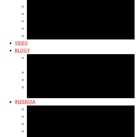
Archív 2019
Archív 2018
Archív 2017
Archív 2016
Archív 2015
VIDEO
BLOGY
Premeny mesta
SERIÁL: Premeny
Zo života mesta
Kam na výlet v okolí
Príroda v okolí Bardejova
Fotopasca
INZERCIA
Ponuka inzercie
Banerová reklama
Sledovanosť
Cenník na stiahnutie