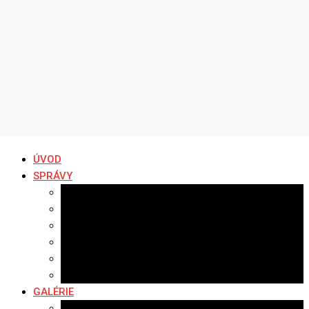
ÚVOD
SPRÁVY
Všetky správy
Samospráva
Športové správy
Policajné správy
Hudobné správy
Komerčné správy
GALÉRIE
Najnovšie galérie