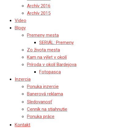
Archív 2016
Archív 2015
Video
Blogy
Premeny mesta
SERIÁL: Premeny
Zo života mesta
Kam na výlet v okolí
Príroda v okolí Bardejova
Fotopasca
Inzercia
Ponuka inzercie
Banerová reklama
Sledovanosť
Cenník na stiahnutie
Ponuka práce
Kontakt