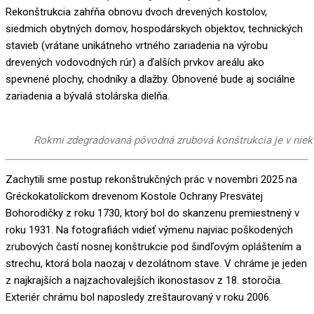
Rekonštrukcia zahŕňa obnovu dvoch drevených kostolov,
siedmich obytných domov, hospodárskych objektov, technických
stavieb (vrátane unikátneho vrtného zariadenia na výrobu
drevených vodovodných rúr) a ďalších prvkov areálu ako
spevnené plochy, chodníky a dlažby. Obnovené bude aj sociálne
zariadenia a bývalá stolárska dielňa.
Rokmi zdegradovaná pôvodná zrubová konštrukcia je v nie
Zachytili sme postup rekonštrukčných prác v novembri 2025 na
Gréckokatolíckom drevenom Kostole Ochrany Presvätej
Bohorodičky z roku 1730, ktorý bol do skanzenu premiestnený v
roku 1931. Na fotografiách vidieť výmenu najviac poškodených
zrubových častí nosnej konštrukcie pod šindľovým opláštením a
strechu, ktorá bola naozaj v dezolátnom stave. V chráme je jeden
z najkrajších a najzachovalejších ikonostasov z 18. storočia.
Exteriér chrámu bol naposledy zreštaurovaný v roku 2006.