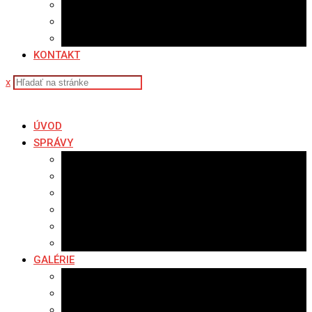
Sledovanosť
Cenník na stiahnutie
Ponuka práce
KONTAKT
x
ÚVOD
SPRÁVY
Všetky správy
Samospráva
Športové správy
Policajné správy
Hudobné správy
Komerčné správy
GALÉRIE
Najnovšie galérie
Archív 2021
Archív 2020