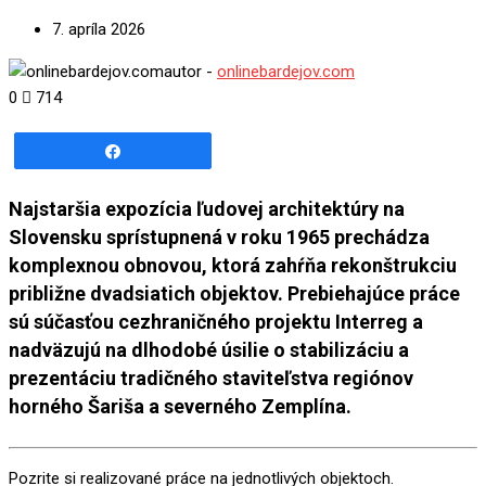
7. apríla 2026
autor -
onlinebardejov.com
0
714
Share
Najstaršia expozícia ľudovej architektúry na
Slovensku sprístupnená v roku 1965 prechádza
komplexnou obnovou, ktorá zahŕňa rekonštrukciu
približne dvadsiatich objektov. Prebiehajúce práce
sú súčasťou cezhraničného projektu Interreg a
nadväzujú na dlhodobé úsilie o stabilizáciu a
prezentáciu tradičného staviteľstva regiónov
horného Šariša a severného Zemplína.
Pozrite si realizované práce na jednotlivých objektoch.