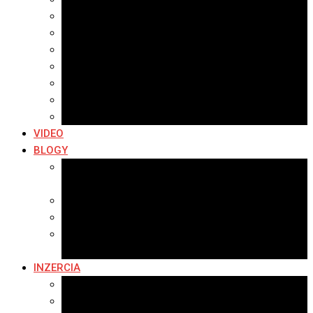
Archív 2021
Archív 2020
Archív 2019
Archív 2018
Archív 2017
Archív 2016
Archív 2015
VIDEO
BLOGY
Premeny mesta
SERIÁL: Premeny
Zo života mesta
Kam na výlet v okolí
Príroda v okolí Bardejova
Fotopasca
INZERCIA
Ponuka inzercie
Banerová reklama