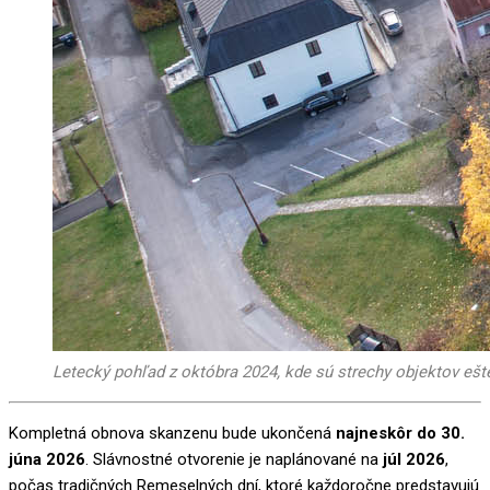
Letecký pohľad z októbra 2024, kde sú strechy objektov eš
Kompletná obnova skanzenu bude ukončená
najneskôr do 30.
júna 2026
. Slávnostné otvorenie je naplánované na
júl 2026
,
počas tradičných Remeselných dní, ktoré každoročne predstavujú