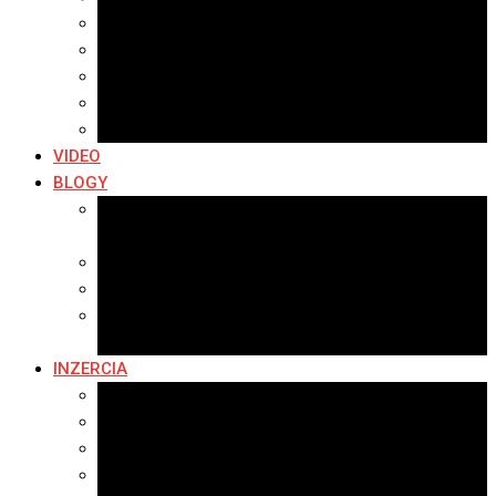
Archív 2019
Archív 2018
Archív 2017
Archív 2016
Archív 2015
VIDEO
BLOGY
Premeny mesta
SERIÁL: Premeny
Zo života mesta
Kam na výlet v okolí
Príroda v okolí Bardejova
Fotopasca
INZERCIA
Ponuka inzercie
Banerová reklama
Sledovanosť
Cenník na stiahnutie