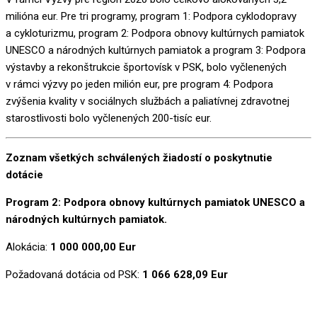
milióna eur. Pre
tri
program
y, program
1: Podpora
cyklodopravy
a
cykloturizmu
,
program 2: Podpora obnovy kultúrnych pamiatok
UNESCO a národných kultúrnych pamiatok
a
program 3: Podpora
výstavby a rekonštrukcie športovísk v
PSK
,
bolo vyčlenených
v rámci výzvy
po jeden milión eur, pr
e program 4: Podpora
zvýšenia kvality v sociálnych službách a paliatívnej zdravotnej
starostlivosti
bolo vyčlenených 200-tisíc eur.
Zoznam všetkých schválených žiadostí o poskytnutie
dotácie
Program 2: Podpora obnovy kultúrnych pamiatok UNESCO a
národných kultúrnych pamiatok.
Alokácia:
1 000 000,00 Eur
Požadovaná dotácia od PSK:
1 066 628,09 Eur