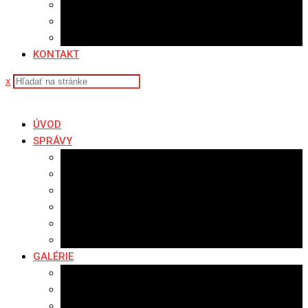
Sledovanosť
Cenník na stiahnutie
Ponuka práce
KONTAKT
x
ÚVOD
SPRÁVY
Všetky správy
Samospráva
Športové správy
Policajné správy
Hudobné správy
Komerčné správy
GALÉRIE
Najnovšie galérie
Archív 2021
Archív 2020