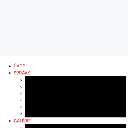
ÚVOD
SPRÁVY
Všetky správy
Samospráva
Športové správy
Policajné správy
Hudobné správy
Komerčné správy
GALÉRIE
Najnovšie galérie