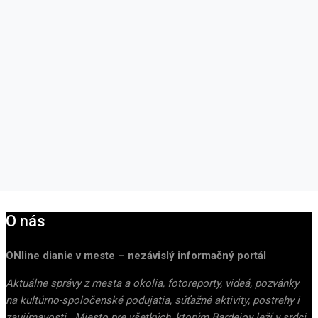
O nás
ONline dianie v meste – nezávislý informačný portál
Aktuálne správy z mesta a okolia, fotoreporty, videá, pozvánky
na kultúrno-spoločenské podujatia, súťažné aktivity, postrehy i
zaujímavosti. Miesto pre všetkých, ktorým Bardejov leží v srdci.