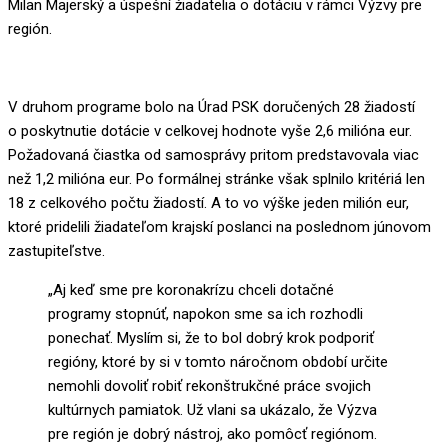
Milan Majerský a úspešní žiadatelia o dotáciu v rámci Výzvy pre
región.
V druhom programe bolo na Úrad PSK doručených 28 žiadostí
o poskytnutie dotácie v celkovej hodnote vyše 2,6 milióna eur.
Požadovaná čiastka od samosprávy pritom predstavovala viac
než 1,2 milióna eur. Po formálnej stránke však splnilo kritériá len
18 z celkového počtu žiadostí. A to vo výške jeden milión eur,
ktoré pridelili žiadateľom krajskí poslanci na poslednom júnovom
zastupiteľstve.
„Aj keď sme pre
koronakrízu
chceli dotačné
programy stopnúť, napokon sme sa ich rozhodli
ponechať. Myslím si, že to bol dobrý krok podporiť
regióny, ktoré by si v tomto náročnom období určite
nemohli dovoliť robiť rekonštrukčné práce svojich
kultúrnych pamiatok
. Už vlani sa ukázalo, že Výzva
pre región je dobrý nástroj, ako pomôcť regiónom.