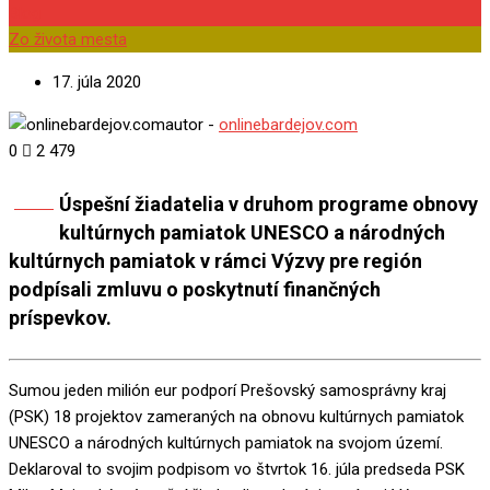
Blog
Zo života mesta
17. júla 2020
autor -
onlinebardejov.com
0
2 479
Úspešní žiadatelia v druhom programe obnovy
Share
kultúrnych pamiatok UNESCO a národných
kultúrnych pamiatok v rámci Výzvy pre región
podpísali zmluvu o poskytnutí finančných
príspevkov.
Sumou jeden milión eur podporí Prešovský samosprávny kraj
(PSK) 18 projektov zameraných na obnovu kultúrnych pamiatok
UNESCO a národných kultúrnych pamiatok na svojom území.
Deklaroval to svojim podpisom vo štvrtok 16. júla predseda PSK