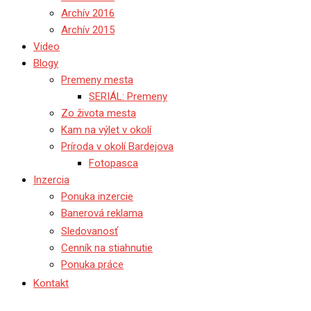
Archív 2016
Archív 2015
Video
Blogy
Premeny mesta
SERIÁL: Premeny
Zo života mesta
Kam na výlet v okolí
Príroda v okolí Bardejova
Fotopasca
Inzercia
Ponuka inzercie
Banerová reklama
Sledovanosť
Cenník na stiahnutie
Ponuka práce
Kontakt