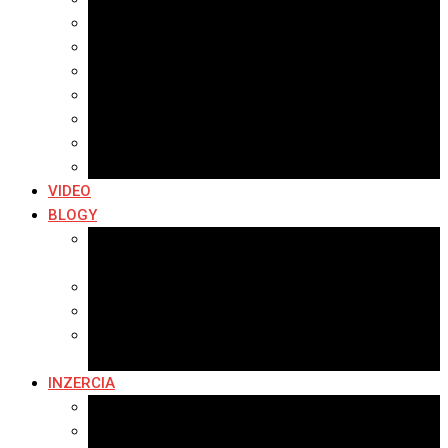
Archív 2021
Archív 2020
Archív 2019
Archív 2018
Archív 2017
Archív 2016
Archív 2015
VIDEO
BLOGY
Premeny mesta
SERIÁL: Premeny
Zo života mesta
Kam na výlet v okolí
Príroda v okolí Bardejova
Fotopasca
INZERCIA
Ponuka inzercie
Banerová reklama