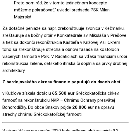
Preto som rád, že v tomto jedinečnom koncepte
môžeme pokračovať
,“
uviedol predseda PSK Milan
Majerský.
Za dotačné peniaze sa napr. zrekonštruuje zvonica v Kežmarku,
zreštauruje sa bočný oltár v Konkatedrále sv. Mikuláša v Prešove
a tiež sa dokončí rekonštrukcia Kaštieľa v Krížovej Vsi. Okrem
toho sa zrekonštruuje strecha a obnoví fasáda na kostoloch
viacerých farností v PSK. V Radaticiach sa vďaka financiám urobí
rekonštrukcia zelene, detského ihriska či doplnia sa prvky drobnej
architektúry.
Z bardejovského okresu financie poputujú do dvoch obcí
v Kužľove získala dotáciu
65.500 eur
Gréckokatolícka cirkev,
farnosť na rekonštrukciu NKP – Chrámu Ochrany presvätej
Bohorodičky. Do obce Snakov pôjde
20.000
eur na opravu
strechy chrámu Gréckokatolíckej farnosti.
V rámci Výzvy pre región 2020 bolo celkovo alokovaných 3,2