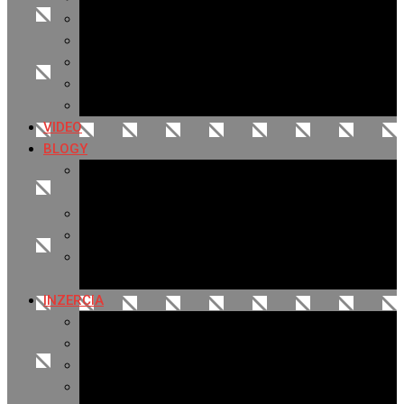
Archív 2019
Archív 2018
Archív 2017
Archív 2016
Archív 2015
VIDEO
BLOGY
Premeny mesta
SERIÁL: Premeny
Zo života mesta
Kam na výlet v okolí
Príroda v okolí Bardejova
Fotopasca
INZERCIA
Ponuka inzercie
Banerová reklama
Sledovanosť
Cenník na stiahnutie