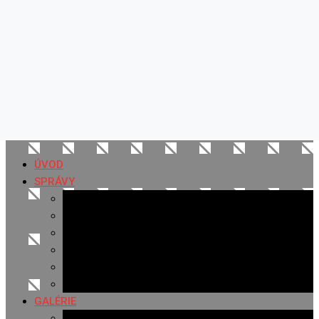
ÚVOD
SPRÁVY
Všetky správy
Samospráva
Športové správy
Policajné správy
Hudobné správy
Komerčné správy
GALÉRIE
Najnovšie galérie