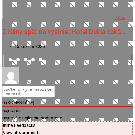
Blog
Z ruiny späť na výslnie: Hotel Dukla čaká…
16. marca 2026
0
(KOMENTÁRE)
najstaršie
najnovšie
najlepšie hodnotené
Inline Feedbacks
View all comments