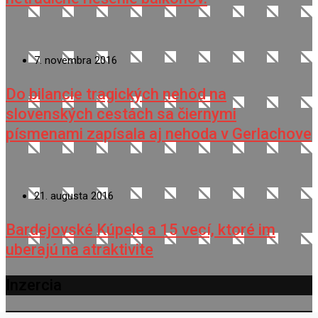
7. novembra 2016
Do bilancie tragických nehôd na
slovenských cestách sa čiernymi
písmenami zapísala aj nehoda v Gerlachove
21. augusta 2016
Bardejovské Kúpele a 15 vecí, ktoré im
uberajú na atraktivite
Inzercia