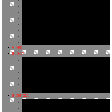
Archív 2021
Archív 2020
Archív 2019
Archív 2018
Archív 2017
Archív 2016
Archív 2015
VIDEO
BLOGY
Premeny mesta
SERIÁL: Premeny
Zo života mesta
Kam na výlet v okolí
Príroda v okolí Bardejova
Fotopasca
INZERCIA
Ponuka inzercie
Banerová reklama