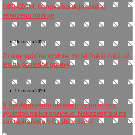
OBRAZOM: Obnova bardejovského
skanzenu finišuje
16. marca 2026
Z ruiny späť na výslnie: Hotel Dukla čaká už
len na posledné úpravy
17. marca 2020
V Bardejovskom okrese prvý pozitívny
výsledok na koronavírus. Nakazený bol na
zastupiteľstve v Giraltovciach!