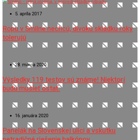
5. apríla 2017
Ropu v Smilne nechcú, divokú skládku roky
tolerujú
28. marca 2020
Výsledky 119 testov sú známe! Niektorí
budú musieť ostať.
16. januára 2020
Panelák na Slovenskej ulici a vskutku
netradičné riešenie balkónov.