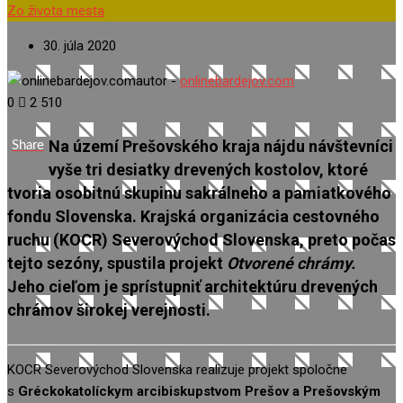
Zo života mesta
30. júla 2020
autor -
onlinebardejov.com
0
2 510
Na území Prešovského kraja nájdu návštevníci
Share
vyše tri desiatky drevených kostolov, ktoré
tvoria osobitnú skupinu sakrálneho a pamiatkového
fondu Slovenska. Krajská organizácia cestovného
ruchu (KOCR) Severovýchod Slovenska, preto počas
tejto sezóny, spustila projekt
Otvorené chrámy.
Jeho cieľom je sprístupniť architektúru drevených
chrámov širokej verejnosti.
KOCR Severovýchod Slovenska realizuje projekt spoločne
s
Gréckokatolíckym arcibiskupstvom Prešov a Prešovským