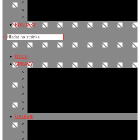
Sledovanosť
Cenník na stiahnutie
Ponuka práce
KONTAKT
x
ÚVOD
SPRÁVY
Všetky správy
Samospráva
Športové správy
Policajné správy
Hudobné správy
Komerčné správy
GALÉRIE
Najnovšie galérie
Archív 2021
Archív 2020