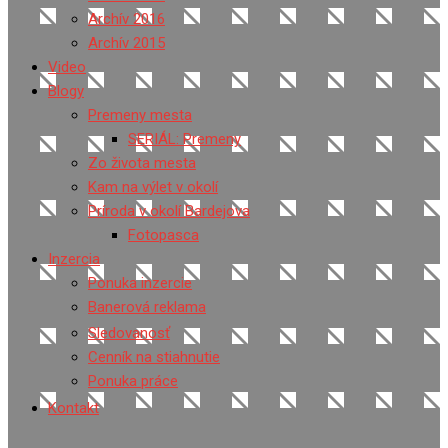
Archív 2016
Archív 2015
Video
Blogy
Premeny mesta
SERIÁL: Premeny
Zo života mesta
Kam na výlet v okolí
Príroda v okolí Bardejova
Fotopasca
Inzercia
Ponuka inzercie
Banerová reklama
Sledovanosť
Cenník na stiahnutie
Ponuka práce
Kontakt