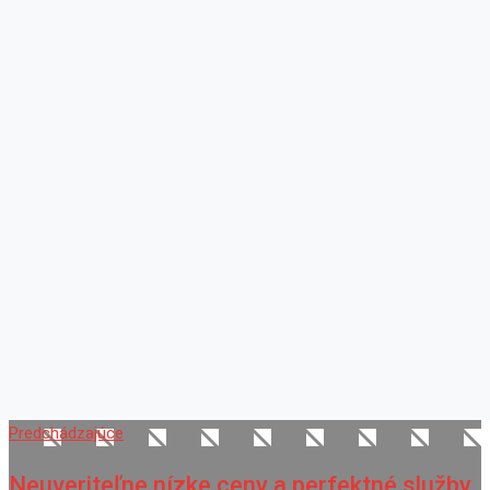
Predchádzajúce
Neuveriteľne nízke ceny a perfektné služby