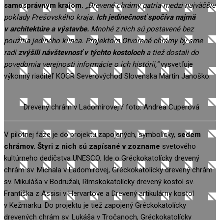
samosprávnym krajom.
„Drevené chrámy patria medzi najväčšie
poklady Prešovského kraja.
Ich jedinečnosť spočíva najmä
v architektúre a výstavbe.
Mnohé z nich sú postavené bez
použitia jediného klinca. Projektom Otvorené chrámy by sme
radi
zvýšili návštevnosť v týchto kostoloch
a tiež dostali do
povedomia verejnosti informácie o ich histórii,“
vysvetľuje
výkonný riaditeľ KOCR Severovýchod Slovenska Martin Janoško.
Drevený chrám v Ladomirovej / foto: Andrea Cuperová
V pilotnej fáze je do projektu zapojených, symbolicky,
sedem
chrámov. Štyri z nich sú zapísané v zozname
svetového
kultúrneho dedičstva UNESCO. Ide o Gréckokatolícky drevený
chrám sv. Michala v Ladomirovej, Gréckokatolícky drevený chrám
sv. Mikuláša v Bodružali, Rímskokatolícky drevený kostol sv.
Františka z Assisi v Hervartove a Drevený artikulárny kostol
v Kežmarku. Do projektu je tiež zapojený Gréckokatolícky
drevených chrám sv. Lukáša v Tročanoch, Gréckokatolícky