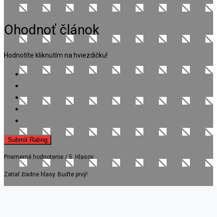
Ohodnoť článok
Hodnotíte kliknutím na hviezdičku!
Submit Rating
Priemerné hodnotenie
/ 5. Hlasov:
Zatiaľ žiadne hlasy. Buďte prvý!