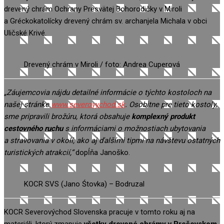
drevený chrám Ochrany Presvätej Bohorodičky v Miroli
a Gréckokatolícky drevený chrám sv. archanjela Michala v obci
Uličské Krivé.
Drevený chrám v Miroli / foto: Andrea Cuperová
„Záujemcovia nájdu detailné informácie o týchto kostoloch na
našej stránke
www.severovychod.sk
. Osobitne pre tieto kostoly,
sme pripravili brožúru, ktorá obsahuje
komplexný produkt
cestovného ruchu
s informáciami o možnostiach ubytovania
a stravovania v okolí, ako aj ďalšími tipmi na návštevu ostatných
turistických atrakcií,“
dopĺňa Janoško.
KOCR SVS (Jano Śtovka) – Bodruzal
KOCR Severovýchod Slovenska pracuje v tomto roku aj na
materiáli, ktorý zmapuje
všetky drevené chrámy v Prešovskom