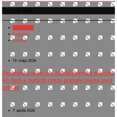
Pozrite viac
NAJNOVŠIE
Populárne
Ostatné
19. mája 2026
Paneláky z prvej éry zatepľovania z prelomu
90-tych a nultých rokov pomaly menia svoj
vzhľad
7. apríla 2026