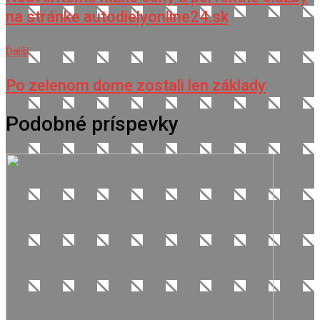
na stránke autodielyonline24.sk
Ďalší
Po zelenom dome zostali len základy
Podobné príspevky