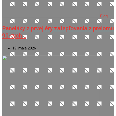
Blog
Paneláky z prvej éry zatepľovania z prelomu
90-tych…
19. mája 2026