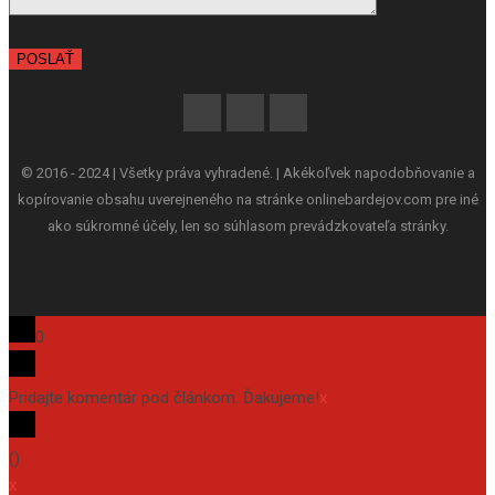
© 2016 - 2024 | Všetky práva vyhradené. | Akékoľvek napodobňovanie a
kopírovanie obsahu uverejneného na stránke onlinebardejov.com pre iné
ako súkromné účely, len so súhlasom prevádzkovateľa stránky.
0
Pridajte komentár pod článkom. Ďakujeme!
x
(
)
x