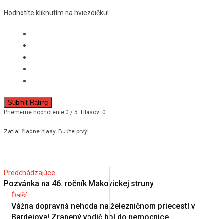
Hodnotíte kliknutím na hviezdičku!
Submit Rating
Priemerné hodnotenie
0
/ 5. Hlasov:
0
Zatiaľ žiadne hlasy. Buďte prvý!
Predchádzajúce
Pozvánka na 46. ročník Makovickej struny
Ďalší
Vážna dopravná nehoda na železničnom priecestí v
Bardejove! Zranený vodič bol do nemocnice