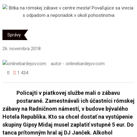
Správy
26. novembra 2018
autor -
onlinebardejov.com
0
1 434
Policajti v piatkovej službe mali o zábavu
Share
postarané. Zamestnávali ich účastníci rómskej
zábavy na Radničnom námestí, v budove bývalého
Hotela Republika. Kto sa chcel dostať na vystúpenie
skupiny Gipsy Midaj musel zaplatiť vstupné 5 eur. Do
tanca prítomným hral aj DJ Janček. Alkohol