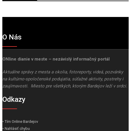
O Nás
ONline dianie v meste – nezávislý informačný portál
Aktuálne správy z mesta a okolia, fotoreporty, videá, pozvánky
na kultúrno-spoločenské podujatia, súťažné aktivity, postrehy i
zaujímavosti. Miesto pre všetkých, ktorým Bardejov leží v srdci.
Odkazy
• Tím Online Bardejov
• Nahlásiť chybu