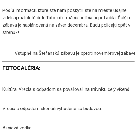
Podľa informácií, ktoré ste nám poskytli, ste na mieste údajne
videli aj maloleté deti. Túto informáciu polícia nepotvrdila. Ďalšia
zábava je naplánovaná na záver decembra. Budú policajti opäť v
strehu?!
Vstupné na Štefanskú zábavu je oproti novembrovej zábave o
FOTOGALÉRIA:
Kultúra. Vrecia s odpadom sa povaľovali na trávniku celý víkend.
Vrecia s odpadom skončili vyhodené za budovou.
Akciová vodka…