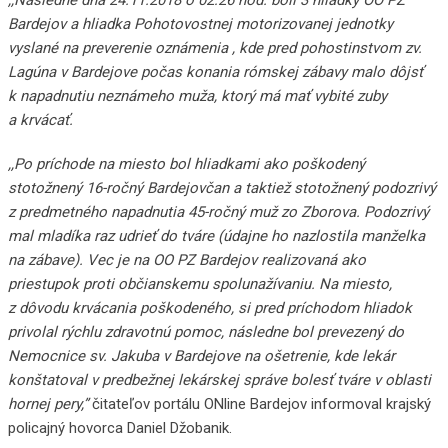
,,Následne dňa 24.11.2018 o 02:26 hod. boli 3 hliadky OO PZ
Bardejov a hliadka Pohotovostnej motorizovanej jednotky
vyslané na preverenie oznámenia , kde pred pohostinstvom zv.
Lagúna v Bardejove počas konania rómskej zábavy malo dôjsť
k napadnutiu neznámeho muža, ktorý má mať vybité zuby
a krvácať.
,,Po príchode na miesto bol hliadkami ako poškodený
stotožnený 16-ročný Bardejovčan a taktiež stotožnený podozrivý
z predmetného napadnutia 45-ročný muž zo Zborova. Podozrivý
mal mladíka raz udrieť do tváre (údajne ho nazlostila manželka
na zábave). Vec je na OO PZ Bardejov realizovaná ako
priestupok proti občianskemu spolunažívaniu. Na miesto,
z dôvodu krvácania poškodeného, si pred príchodom hliadok
privolal rýchlu zdravotnú pomoc, následne bol prevezený do
Nemocnice sv. Jakuba v Bardejove na ošetrenie, kde lekár
konštatoval v predbežnej lekárskej správe bolesť tváre v oblasti
hornej pery,”
čitateľov portálu ONline Bardejov informoval krajský
policajný hovorca Daniel Džobanik.