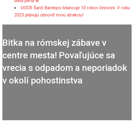
biela perla ®
OOCR Šariš Bardejov bilancuje 10 rokov činnosti. V roku
2023 plánujú obnoviť novú atrakciu!
Bitka na rómskej zábave v
centre mesta! Povaľujúce sa
vrecia s odpadom a neporiadok
v okolí pohostinstva