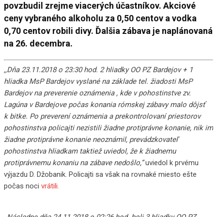
povzbudil zrejme viacerých účastníkov. Akciové
ceny vybraného alkoholu za 0,50 centov a vodka
0,70 centov robili divy. Ďalšia zábava je naplánovaná
na 26. decembra.
,,Dňa 23.11.2018 o 23:30 hod. 2 hliadky OO PZ Bardejov + 1
hliadka MsP Bardejov vyslané na základe tel. žiadosti MsP
Bardejov na preverenie oznámenia , kde v pohostinstve zv.
Lagúna v Bardejove počas konania rómskej zábavy malo dôjsť
k bitke. Po preverení oznámenia a prekontrolovaní priestorov
pohostinstva policajti nezistili žiadne protiprávne konanie, nik im
žiadne protiprávne konanie neoznámil, prevádzkovateľ
pohostinstva hliadkam taktiež uviedol, že k žiadnemu
protiprávnemu konaniu na zábave nedošlo,”
uviedol k prvému
výjazdu D. Džobanik. Policajti sa však na rovnaké miesto ešte
počas noci
vrátili.