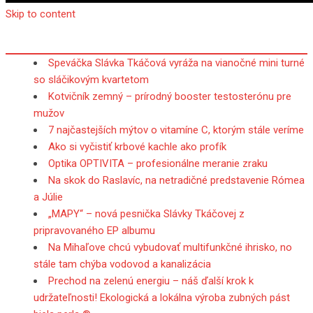
Skip to content
Speváčka Slávka Tkáčová vyráža na vianočné mini turné
so sláčikovým kvartetom
Kotvičník zemný – prírodný booster testosterónu pre
mužov
7 najčastejších mýtov o vitamíne C, ktorým stále veríme
Ako si vyčistiť krbové kachle ako profík
Optika OPTIVITA – profesionálne meranie zraku
Na skok do Raslavíc, na netradičné predstavenie Rómea
a Júlie
„MAPY“ – nová pesnička Slávky Tkáčovej z
pripravovaného EP albumu
Na Mihaľove chcú vybudovať multifunkčné ihrisko, no
stále tam chýba vodovod a kanalizácia
Prechod na zelenú energiu – náš ďalší krok k
udržateľnosti! Ekologická a lokálna výroba zubných pást