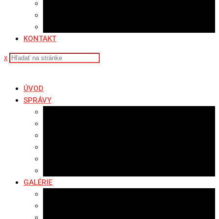
Sledovanosť
Cenník na stiahnutie
Ponuka práce
KONTAKT
x
ÚVOD
SPRÁVY
Všetky správy
Samospráva
Športové správy
Policajné správy
Hudobné správy
Komerčné správy
GALÉRIE
Najnovšie galérie
Archív 2021
Archív 2020