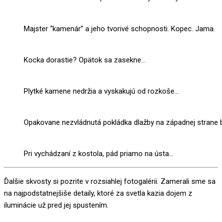
Majster “kamenár” a jeho tvorivé schopnosti. Kopec. Jama.
Kocka dorastie? Opätok sa zasekne…
Plytké kamene nedržia a vyskakujú od rozkoše…
Opakovane nezvládnutá pokládka dlažby na západnej strane ba
Pri vychádzaní z kostola, pád priamo na ústa…
Ďalšie skvosty si pozrite v rozsiahlej fotogalérii. Zamerali sme sa
na najpodstatnejšiše detaily, ktoré za svetla kazia dojem z
iluminácie už pred jej spustením.