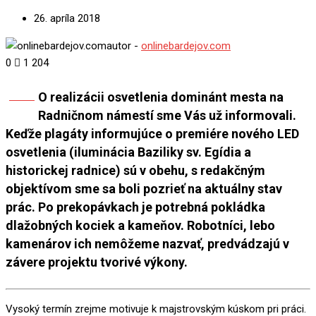
26. apríla 2018
autor -
onlinebardejov.com
0
1 204
O realizácii osvetlenia dominánt mesta na
Share
Radničnom námestí sme Vás už informovali.
Keďže plagáty informujúce o premiére nového LED
osvetlenia (iluminácia Baziliky sv. Egídia a
historickej radnice) sú v obehu, s redakčným
objektívom sme sa boli pozrieť na aktuálny stav
prác. Po prekopávkach je potrebná pokládka
dlažobných kociek a kameňov. Robotníci, lebo
kamenárov ich nemôžeme nazvať, predvádzajú v
závere projektu tvorivé výkony.
Vysoký termín zrejme motivuje k majstrovským kúskom pri práci.