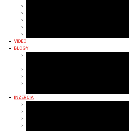
Archív 2019
Archív 2018
Archív 2017
Archív 2016
Archív 2015
VIDEO
BLOGY
Premeny mesta
SERIÁL: Premeny
Zo života mesta
Kam na výlet v okolí
Príroda v okolí Bardejova
Fotopasca
INZERCIA
Ponuka inzercie
Banerová reklama
Sledovanosť
Cenník na stiahnutie