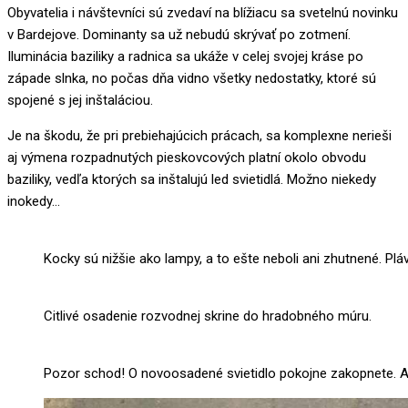
Obyvatelia i návštevníci sú zvedaví na blížiacu sa svetelnú novinku
v Bardejove. Dominanty sa už nebudú skrývať po zotmení.
Iluminácia baziliky a radnica sa ukáže v celej svojej kráse po
západe slnka, no počas dňa vidno všetky nedostatky, ktoré sú
spojené s jej inštaláciou.
Je na škodu, že pri prebiehajúcich prácach, sa komplexne nerieši
aj výmena rozpadnutých pieskovcových platní okolo obvodu
baziliky, vedľa ktorých sa inštalujú led svietidlá. Možno niekedy
inokedy…
Kocky sú nižšie ako lampy, a to ešte neboli ani zhutnené. Plá
Citlivé osadenie rozvodnej skrine do hradobného múru.
Pozor schod! O novoosadené svietidlo pokojne zakopnete. A