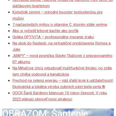
sláčikovým kvartetom
Kotvičník zemný – prírodný booster testosterónu pre
mužov
7 najčastejších mýtov o vitamíne C, ktorým stále veríme
Ako si vyčistiť krbové kachle ako profík
Optika OPTIVITA – profesionálne meranie zraku
Na skok do Raslavíc, na netradičné predstavenie Rómea a
Júlie
„MAPY“ – nová pesnička Slávky Tkáčovej z pripravovaného
EP albumu
Na Mihaľove chcú vybudovať multifunkčné ihrisko, no stále
tam chýba vodovod a kanalizácia
Prechod na zelenú energiu – náš ďalší krok k udržateľnosti!
Ekologická a lokálna výroba zubných pást biela perla ®
OOCR Šariš Bardejov bilancuje 10 rokov činnosti. V roku
2023 plánujú obnoviť novú atrakciu!
OBRAZOM: Šantenie