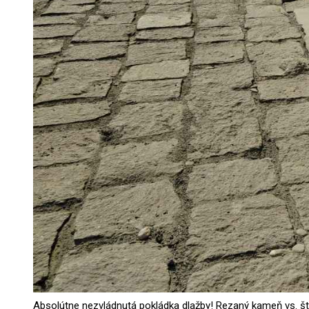
Absolútne nezvládnutá pokládka dlažby! Rezaný kameň vs. št