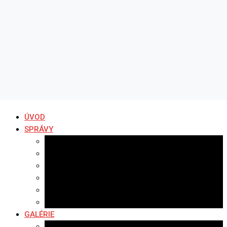
ÚVOD
SPRÁVY
Všetky správy
Samospráva
Športové správy
Policajné správy
Hudobné správy
Komerčné správy
GALÉRIE
Najnovšie galérie