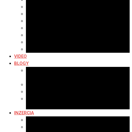
Archív 2021
Archív 2020
Archív 2019
Archív 2018
Archív 2017
Archív 2016
Archív 2015
VIDEO
BLOGY
Premeny mesta
SERIÁL: Premeny
Zo života mesta
Kam na výlet v okolí
Príroda v okolí Bardejova
Fotopasca
INZERCIA
Ponuka inzercie
Banerová reklama