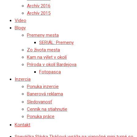
Archív 2016
Archív 2015
Video
Blogy
Premeny mesta
SERIÁL: Premeny
Zo života mesta
Kam na výlet v okolí
Príroda v okolí Bardejova
Fotopasca
Inzercia
Ponuka inzercie
Banerová reklama
Sledovanosť
Cenník na stiahnutie
Ponuka práce
Kontakt
Speváčka Slávka Tkáčová vyráža na vianočné mini turné so