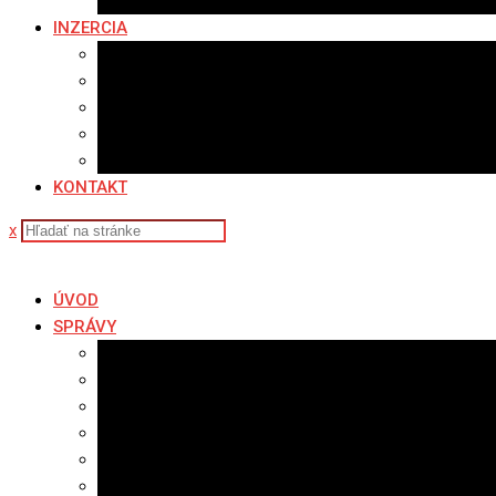
Fotopasca
INZERCIA
Ponuka inzercie
Banerová reklama
Sledovanosť
Cenník na stiahnutie
Ponuka práce
KONTAKT
x
ÚVOD
SPRÁVY
Všetky správy
Samospráva
Športové správy
Policajné správy
Hudobné správy
Komerčné správy