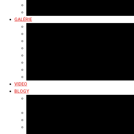
Hudobné správy
Komerčné správy
GALÉRIE
Najnovšie galérie
Archív 2021
Archív 2020
Archív 2019
Archív 2018
Archív 2017
Archív 2016
Archív 2015
VIDEO
BLOGY
Premeny mesta
SERIÁL: Premeny
Zo života mesta
Kam na výlet v okolí
Príroda v okolí Bardejova