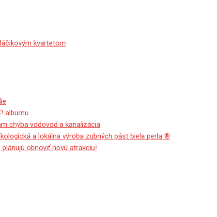
sláčikovým kvartetom
ie
EP albumu
tam chýba vodovod a kanalizácia
Ekologická a lokálna výroba zubných pást biela perla ®
 plánujú obnoviť novú atrakciu!
odnej časti historického ce