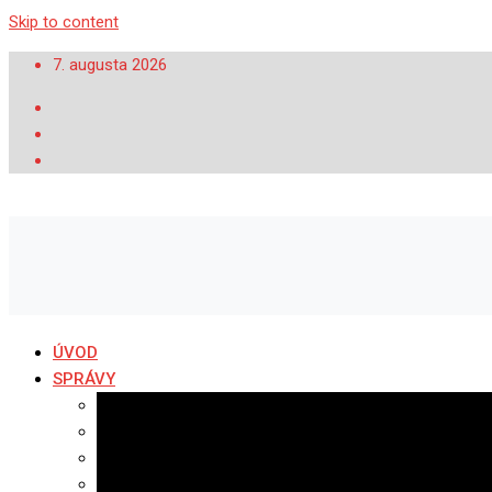
Skip to content
7. augusta 2026
ÚVOD
SPRÁVY
Všetky správy
Samospráva
Športové správy
Policajné správy