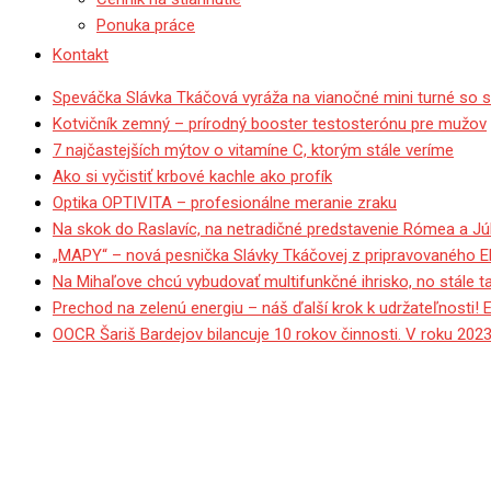
Ponuka práce
Kontakt
Speváčka Slávka Tkáčová vyráža na vianočné mini turné so 
Kotvičník zemný – prírodný booster testosterónu pre mužov
7 najčastejších mýtov o vitamíne C, ktorým stále veríme
Ako si vyčistiť krbové kachle ako profík
Optika OPTIVITA – profesionálne meranie zraku
Na skok do Raslavíc, na netradičné predstavenie Rómea a Júl
„MAPY“ – nová pesnička Slávky Tkáčovej z pripravovaného 
Na Mihaľove chcú vybudovať multifunkčné ihrisko, no stále 
Prechod na zelenú energiu – náš ďalší krok k udržateľnosti! 
OOCR Šariš Bardejov bilancuje 10 rokov činnosti. V roku 2023
OBRAZOM: Práce v juhových