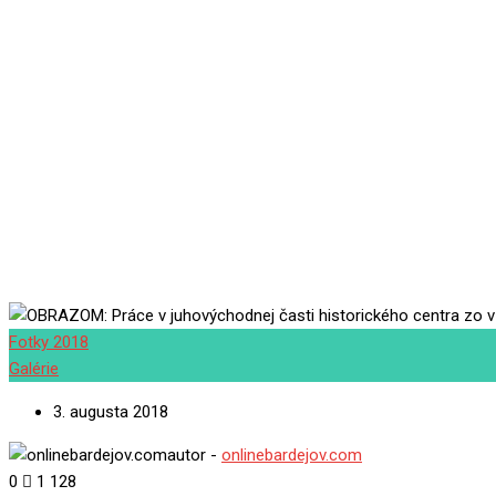
Fotky 2018
Galérie
3. augusta 2018
autor -
onlinebardejov.com
0
1 128