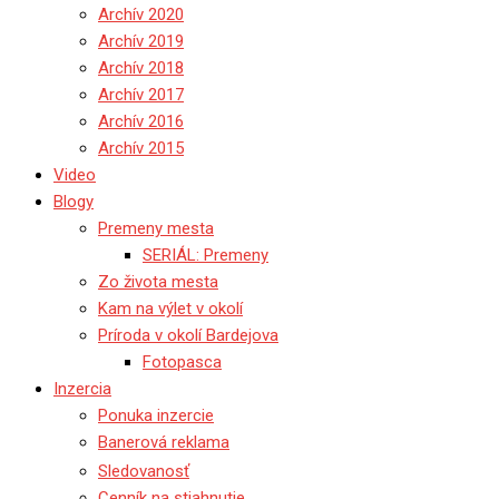
Archív 2020
Archív 2019
Archív 2018
Archív 2017
Archív 2016
Archív 2015
Video
Blogy
Premeny mesta
SERIÁL: Premeny
Zo života mesta
Kam na výlet v okolí
Príroda v okolí Bardejova
Fotopasca
Inzercia
Ponuka inzercie
Banerová reklama
Sledovanosť
Cenník na stiahnutie