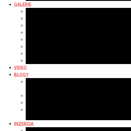
GALÉRIE
Najnovšie galérie
Archív 2021
Archív 2020
Archív 2019
Archív 2018
Archív 2017
Archív 2016
Archív 2015
VIDEO
BLOGY
Premeny mesta
SERIÁL: Premeny
Zo života mesta
Kam na výlet v okolí
Príroda v okolí Bardejova
Fotopasca
INZERCIA
Ponuka inzercie