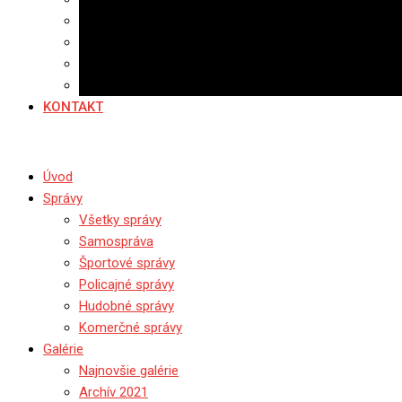
Banerová reklama
Sledovanosť
Cenník na stiahnutie
Ponuka práce
KONTAKT
Úvod
Správy
Všetky správy
Samospráva
Športové správy
Policajné správy
Hudobné správy
Komerčné správy
Galérie
Najnovšie galérie
Archív 2021