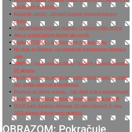
sláčikovým kvartetom
Kotvičník zemný – prírodný booster testosterónu pre
mužov
7 najčastejších mýtov o vitamíne C, ktorým stále veríme
Ako si vyčistiť krbové kachle ako profík
Optika OPTIVITA – profesionálne meranie zraku
Na skok do Raslavíc, na netradičné predstavenie Rómea a
Júlie
„MAPY“ – nová pesnička Slávky Tkáčovej z pripravovaného
EP albumu
Na Mihaľove chcú vybudovať multifunkčné ihrisko, no stále
tam chýba vodovod a kanalizácia
Prechod na zelenú energiu – náš ďalší krok k udržateľnosti!
Ekologická a lokálna výroba zubných pást biela perla ®
OOCR Šariš Bardejov bilancuje 10 rokov činnosti. V roku
2023 plánujú obnoviť novú atrakciu!
OBRAZOM: Pokračuje