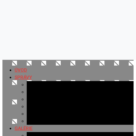
ÚVOD
SPRÁVY
Všetky správy
Samospráva
Športové správy
Policajné správy
Hudobné správy
Komerčné správy
GALÉRIE
Najnovšie galérie