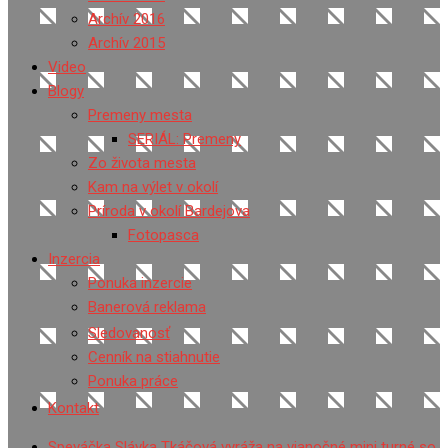
Archív 2016
Archív 2015
Video
Blogy
Premeny mesta
SERIÁL: Premeny
Zo života mesta
Kam na výlet v okolí
Príroda v okolí Bardejova
Fotopasca
Inzercia
Ponuka inzercie
Banerová reklama
Sledovanosť
Cenník na stiahnutie
Ponuka práce
Kontakt
Speváčka Slávka Tkáčová vyráža na vianočné mini turné so