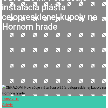
inštalácia plášťa
celopresklenej kupoly na
Hornom hrade
Fotky 2018
Galérie