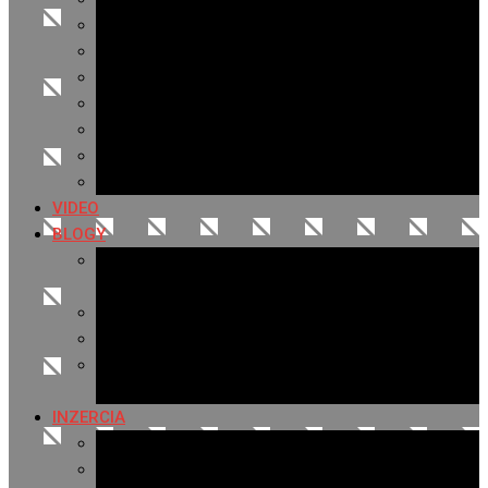
Archív 2021
Archív 2020
Archív 2019
Archív 2018
Archív 2017
Archív 2016
Archív 2015
VIDEO
BLOGY
Premeny mesta
SERIÁL: Premeny
Zo života mesta
Kam na výlet v okolí
Príroda v okolí Bardejova
Fotopasca
INZERCIA
Ponuka inzercie
Banerová reklama