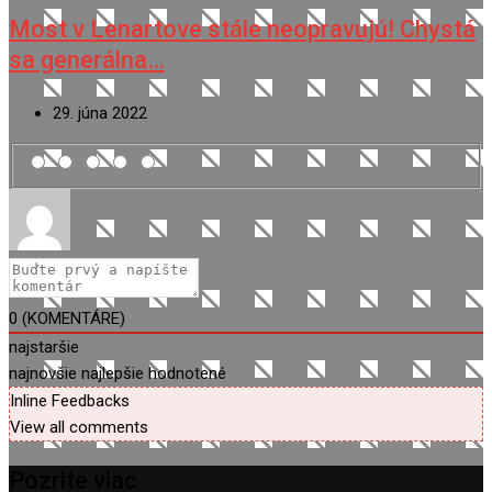
Most v Lenartove stále neopravujú! Chystá
sa generálna…
29. júna 2022
0
(KOMENTÁRE)
najstaršie
najnovšie
najlepšie hodnotené
Inline Feedbacks
View all comments
Pozrite viac