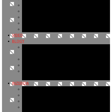
Archív 2019
Archív 2018
Archív 2017
Archív 2016
Archív 2015
VIDEO
BLOGY
Premeny mesta
SERIÁL: Premeny
Zo života mesta
Kam na výlet v okolí
Príroda v okolí Bardejova
Fotopasca
INZERCIA
Ponuka inzercie
Banerová reklama
Sledovanosť
Cenník na stiahnutie