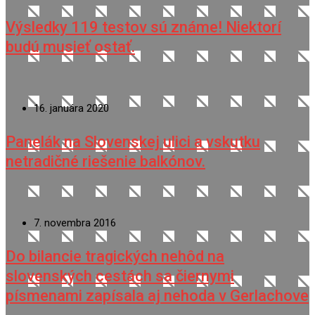
Výsledky 119 testov sú známe! Niektorí
budú musieť ostať.
16. januára 2020
Panelák na Slovenskej ulici a vskutku
netradičné riešenie balkónov.
7. novembra 2016
Do bilancie tragických nehôd na
slovenských cestách sa čiernymi
písmenami zapísala aj nehoda v Gerlachove