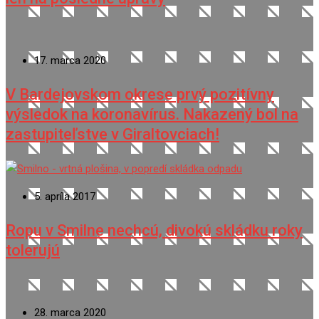
17. marca 2020
V Bardejovskom okrese prvý pozitívny
výsledok na koronavírus. Nakazený bol na
zastupiteľstve v Giraltovciach!
5. apríla 2017
Ropu v Smilne nechcú, divokú skládku roky
tolerujú
28. marca 2020