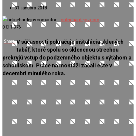
31. januára 2018
autor -
onlinebardejov.com
0
1 076
V súčasnosti pokračuje inštalácia sklených
Share
tabúľ, ktoré spolu so sklenenou strechou
prekryjú vstup do podzemného objektu s výťahom a
schodiskom. Práce na montáži začali ešte v
decembri minulého roka.