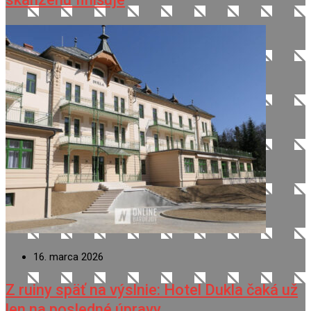
16. marca 2026
Z ruiny späť na výslnie: Hotel Dukla čaká už
len na posledné úpravy