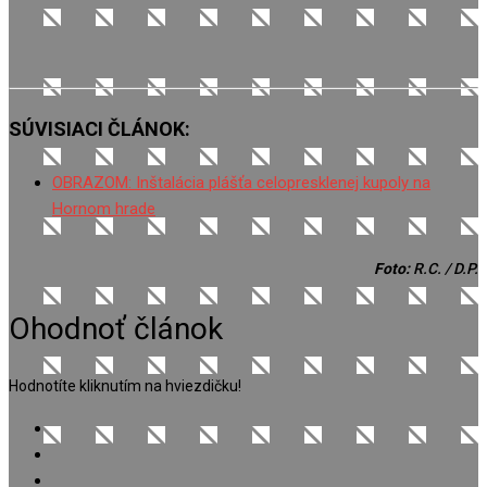
SÚVISIACI ČLÁNOK:
OBRAZOM: Inštalácia plášťa celopresklenej kupoly na
Hornom hrade
Foto:
R.C. / D.P.
Ohodnoť článok
Hodnotíte kliknutím na hviezdičku!