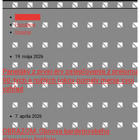
NAJNOVŠIE
Populárne
Ostatné
19. mája 2026
Paneláky z prvej éry zatepľovania z prelomu
90-tych a nultých rokov pomaly menia svoj
vzhľad
7. apríla 2026
OBRAZOM: Obnova bardejovského
skanzenu finišuje