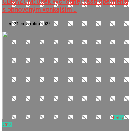
OBRAZOM: Úsek východnej časti opevnenia
s obnoveným vonkajším…
21. novembra 2022
Fotky
2018