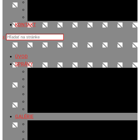
Sledovanosť
Cenník na stiahnutie
Ponuka práce
KONTAKT
x
ÚVOD
SPRÁVY
Všetky správy
Samospráva
Športové správy
Policajné správy
Hudobné správy
Komerčné správy
GALÉRIE
Najnovšie galérie
Archív 2021
Archív 2020