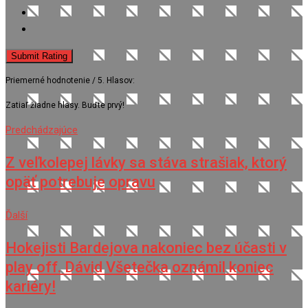
Submit Rating
Priemerné hodnotenie
/ 5. Hlasov:
Zatiaľ žiadne hlasy. Buďte prvý!
Predchádzajúce
Z veľkolepej lávky sa stáva strašiak, ktorý
opäť potrebuje opravu
Ďalší
Hokejisti Bardejova nakoniec bez účasti v
play off. Dávid Všetečka oznámil koniec
kariéry!