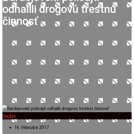
odhalili drogovú trestnú
činnosť
Správy
16. februára 2017