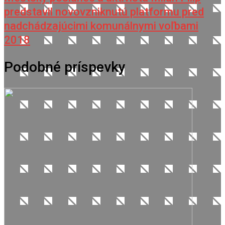
predstavil novovzniknutú platformu pred
nadchádzajúcimi komunálnymi voľbami
2018
Podobné príspevky