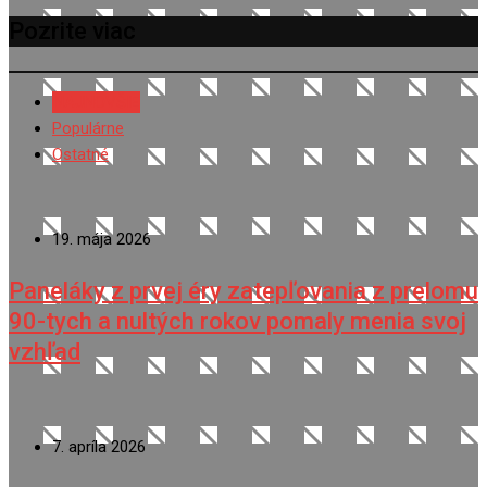
Pozrite viac
NAJNOVŠIE
Populárne
Ostatné
19. mája 2026
Paneláky z prvej éry zatepľovania z prelomu
90-tych a nultých rokov pomaly menia svoj
vzhľad
7. apríla 2026