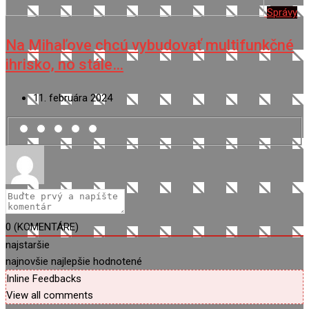
Správy
Na Mihaľove chcú vybudovať multifunkčné
ihrisko, no stále…
11. februára 2024
0
(KOMENTÁRE)
najstaršie
najnovšie
najlepšie hodnotené
Inline Feedbacks
View all comments