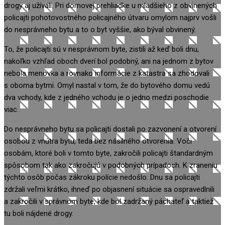
drogy aj užívali. Pri domovej prehliadke u mladšieho z obvinených
policajti pohotovostného policajného útvaru omylom najprv vošli
do nesprávneho bytu a to o byt vyššie, ako býval obvinený.
To, že policajti sú v nesprávnom byte, zistili až keď boli dnu,
nakoľko vzhľad oboch dverí bol podobný, ani na jednom z bytov
nebola menovka a rovnako informácie z katastra sa zhodovali
s oboma bytmi. Omyl nastal v tom, že do bytového domu vedú
dva vchody, kde z jedného vchodu je o jedno medzi poschodie
viac.
Do nesprávneho bytu sa policajti dostali po zazvonení a otvorení
osobou z vnútra bytu, teda bez násilného otvorenia. Voči
osobám, ktoré boli v tomto byte, zakročili policajti štandardným
spôsobom tak ako zakročujú v podobných prípadoch. K zraneniu
týchto osôb počas zákroku polície nedošlo. Dnu sa policajti
zdržali veľmi krátko, ihneď po objasnení situácie sa ospravedlnili
a zakročili v správnom byte, kde bol zadržaný páchateľ a taktiež
tu boli nájdené drogy.