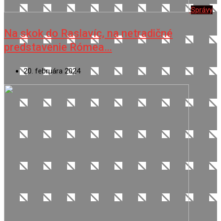
Správy
Na skok do Raslavíc, na netradičné
predstavenie Rómea…
20. februára 2024