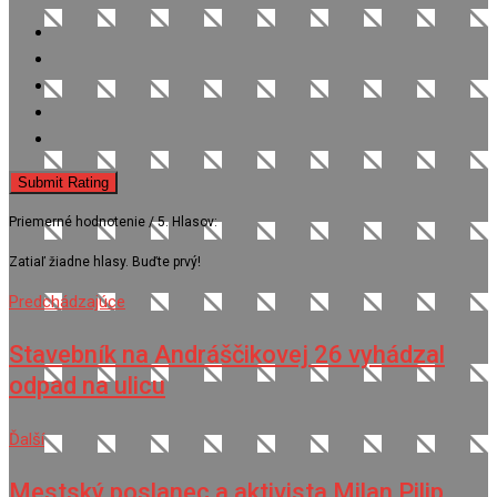
Submit Rating
Priemerné hodnotenie
/ 5. Hlasov:
Zatiaľ žiadne hlasy. Buďte prvý!
Predchádzajúce
Stavebník na Andráščikovej 26 vyhádzal
odpad na ulicu
Ďalší
Mestský poslanec a aktivista Milan Pilip