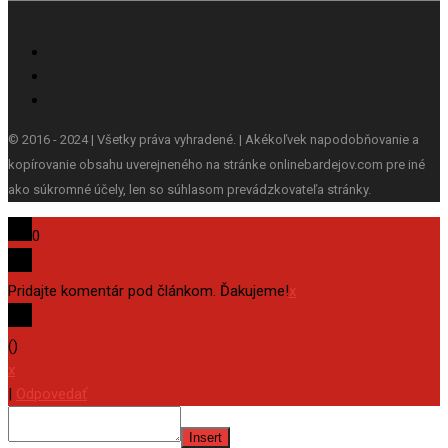
© 2016 - 2024 | Všetky práva vyhradené. | Akékoľvek napodobňovanie a
kopírovanie obsahu uverejneného na stránke onlinebardejov.com pre iné
ako súkromné účely, len so súhlasom prevádzkovateľa stránky.
0
Pridajte komentár pod článkom. Ďakujeme!
x
(
)
x
|
Odpovedať
Insert