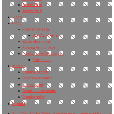
Archív 2016
Archív 2015
Video
Blogy
Premeny mesta
SERIÁL: Premeny
Zo života mesta
Kam na výlet v okolí
Príroda v okolí Bardejova
Fotopasca
Inzercia
Ponuka inzercie
Banerová reklama
Sledovanosť
Cenník na stiahnutie
Ponuka práce
Kontakt
Speváčka Slávka Tkáčová vyráža na vianočné mini turné so