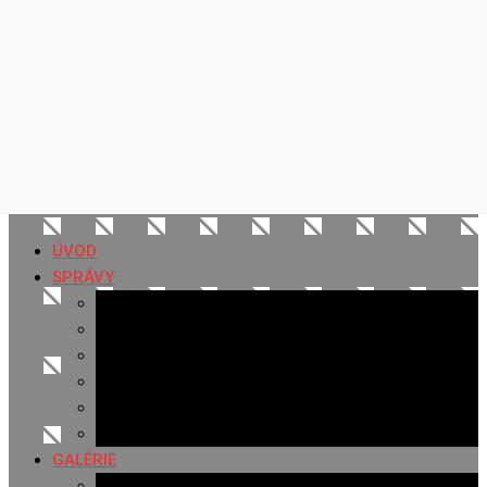
ÚVOD
SPRÁVY
Všetky správy
Samospráva
Športové správy
Policajné správy
Hudobné správy
Komerčné správy
GALÉRIE
Najnovšie galérie