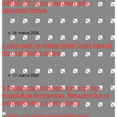
OBRAZOM: Obnova bardejovského
skanzenu finišuje
16. marca 2026
Z ruiny späť na výslnie: Hotel Dukla čaká už
len na posledné úpravy
17. marca 2020
V Bardejovskom okrese prvý pozitívny
výsledok na koronavírus. Nakazený bol na
zastupiteľstve v Giraltovciach!