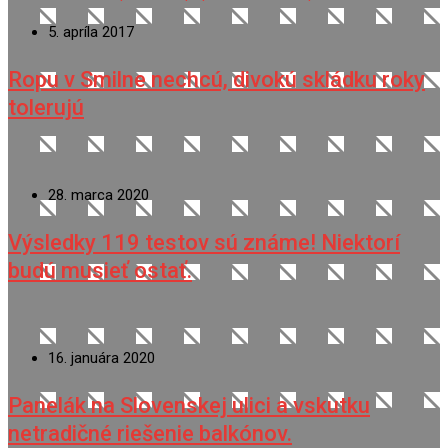
5. apríla 2017
Ropu v Smilne nechcú, divokú skládku roky
tolerujú
28. marca 2020
Výsledky 119 testov sú známe! Niektorí
budú musieť ostať.
16. januára 2020
Panelák na Slovenskej ulici a vskutku
netradičné riešenie balkónov.