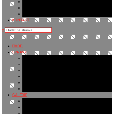
Sledovanosť
Cenník na stiahnutie
Ponuka práce
KONTAKT
x
ÚVOD
SPRÁVY
Všetky správy
Samospráva
Športové správy
Policajné správy
Hudobné správy
Komerčné správy
GALÉRIE
Najnovšie galérie
Archív 2021
Archív 2020