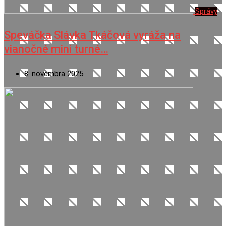
Správy
Speváčka Slávka Tkáčová vyráža na
vianočné mini turné…
8. novembra 2025