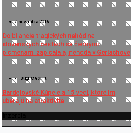
7. novembra 2016
Do bilancie tragických nehôd na
slovenských cestách sa čiernymi
písmenami zapísala aj nehoda v Gerlachove
21. augusta 2016
Bardejovské Kúpele a 15 vecí, ktoré im
uberajú na atraktivite
Inzercia