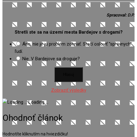
Spracoval:
D.P.
Stretli ste sa na území mesta Bardejov s drogami?
Áno, nie je ju problém zohnať. Stačí osloviť "správnych"
ľudí.
Nie. V Bardejove sa droguje?
Zobraziť výsledky
Loading ...
Ohodnoť článok
Hodnotíte kliknutím na hviezdičku!