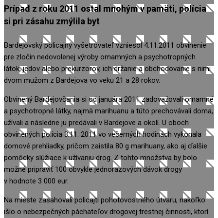
Prípad z roku 2011 ostal mnohým v pamäti, polícia
si pri zásahu zmýlila byt
Bardejovský policajný vyšetrovateľ vzniesol 4.11.2011 obvinenie
pre zločin nedovolenej výroby omamných a psychotropných
látok, jedov alebo prekurzorov, ich držanie a obchodovanie s nimi
dvom mužom z Bardejova vo veku 21 a 28 rokov.
Obvinený Bardejovčania si od januára 2011 zadovažovali omamné
a psychotropné látky, najmä marihuanu a túto prechovávali doma,
užívali a následne ju predávali v Bardejove a okolí. U oboch
obvinených polícia 3.11. 2011 vo večerných hodinách vykonala
domové prehliadky, pričom zaistila 80 g marihuany, ako aj ďalšie
pomôcky slúžiace k užívaniu drog. Z tohto množstva by bolo
možné pripraviť 100 obvykle jednorazových dávok drogy
v hodnote 3 000 eur.
Na mieste zasahovali policajti pohotovostného útvaru, nakoľko
išlo o nebezpečných páchateľov drogovej trestnej činnosti, ktorí