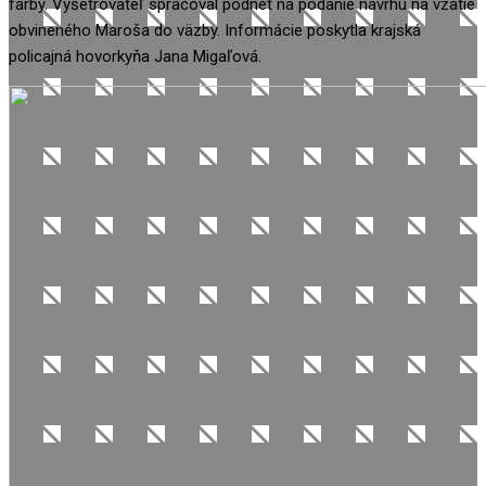
farby. Vyšetrovateľ spracoval podnet na podanie návrhu na vzatie
obvineného Maroša do väzby. Informácie poskytla krajská
policajná hovorkyňa Jana Migaľová.