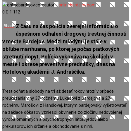
autor -
onlinebardejov.com
0
1 112
Z času na čas polícia zverejní informáciu o
Share
úspešnom odhalení drogovej trestnej činnosti
v meste Bardejov. Medzi mladými je stále v
obľube marihuana, po ktorej je počas piatkových
stretnutí dopyt. Polícia vykonáva na školách v
meste i okrese preventívne prednášky, dnes na
Hotelovej akadémii J. Andraščíka.
Trest odňatia slobody na tri až desať rokov hrozí v prípade
preukázania viny 37-ročnému Lukášovi z Bardejova a 27-
ročnému Marošovi z Handlovej, ktorým bardejovský vyšetrovateľ
na základe dôkazov vzniesol obvinenie zo zločinu nedovolenej
výroba omamných a psychotropných látok, jedov alebo
prekurzorov, ich držanie a obchodovanie s nimi.