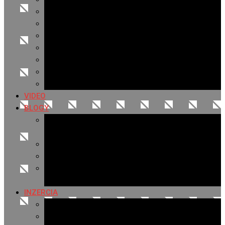
Archív 2021
Archív 2020
Archív 2019
Archív 2018
Archív 2017
Archív 2016
Archív 2015
VIDEO
BLOGY
Premeny mesta
SERIÁL: Premeny
Zo života mesta
Kam na výlet v okolí
Príroda v okolí Bardejova
Fotopasca
INZERCIA
Ponuka inzercie
Banerová reklama