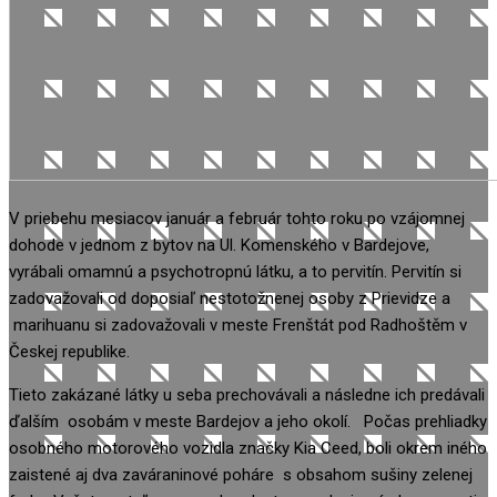
V priebehu mesiacov január a február tohto roku po vzájomnej
dohode v jednom z bytov na Ul. Komenského v Bardejove,
vyrábali omamnú a psychotropnú látku, a to pervitín. Pervitín si
zadovažovali od doposiaľ nestotožnenej osoby z Prievidze a
marihuanu si zadovažovali v meste Frenštát pod Radhoštěm v
Českej republike.
Tieto zakázané látky u seba prechovávali a následne ich predávali
ďalším osobám v meste Bardejov a jeho okolí. Počas prehliadky
osobného motorového vozidla značky Kia Ceed, boli okrem iného
zaistené aj dva zaváraninové poháre s obsahom sušiny zelenej