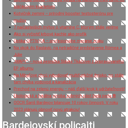
sláčikovým kvartetom
Kotvičník zemný – prírodný booster testosterónu pre
mužov
7 najčastejších mýtov o vitamíne C, ktorým stále veríme
Ako si vyčistiť krbové kachle ako profík
Optika OPTIVITA – profesionálne meranie zraku
Na skok do Raslavíc, na netradičné predstavenie Rómea a
Júlie
„MAPY“ – nová pesnička Slávky Tkáčovej z pripravovaného
EP albumu
Na Mihaľove chcú vybudovať multifunkčné ihrisko, no stále
tam chýba vodovod a kanalizácia
Prechod na zelenú energiu – náš ďalší krok k udržateľnosti!
Ekologická a lokálna výroba zubných pást biela perla ®
OOCR Šariš Bardejov bilancuje 10 rokov činnosti. V roku
2023 plánujú obnoviť novú atrakciu!
Bardejovskí policajti