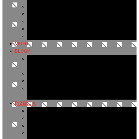
Archív 2019
Archív 2018
Archív 2017
Archív 2016
Archív 2015
VIDEO
BLOGY
Premeny mesta
SERIÁL: Premeny
Zo života mesta
Kam na výlet v okolí
Príroda v okolí Bardejova
Fotopasca
INZERCIA
Ponuka inzercie
Banerová reklama
Sledovanosť
Cenník na stiahnutie