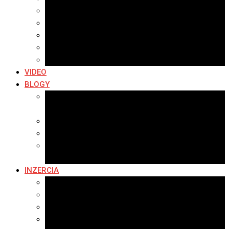
Archív 2019
Archív 2018
Archív 2017
Archív 2016
Archív 2015
VIDEO
BLOGY
Premeny mesta
SERIÁL: Premeny
Zo života mesta
Kam na výlet v okolí
Príroda v okolí Bardejova
Fotopasca
INZERCIA
Ponuka inzercie
Banerová reklama
Sledovanosť
Cenník na stiahnutie