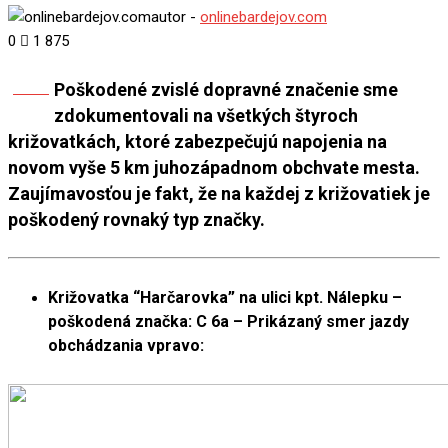
autor -
onlinebardejov.com
0
1 875
Poškodené zvislé dopravné značenie sme
Share
zdokumentovali na všetkých štyroch
križovatkách, ktoré zabezpečujú napojenia na
novom vyše 5 km juhozápadnom obchvate mesta.
Zaujímavosťou je fakt, že na každej z križovatiek je
poškodený rovnaký typ značky.
Križovatka “Harčarovka” na ulici kpt. Nálepku –
poškodená značka:
C 6a – Prikázaný smer jazdy
obchádzania vpravo: