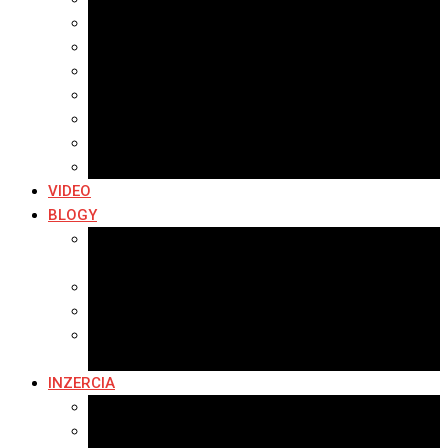
Archív 2021
Archív 2020
Archív 2019
Archív 2018
Archív 2017
Archív 2016
Archív 2015
VIDEO
BLOGY
Premeny mesta
SERIÁL: Premeny
Zo života mesta
Kam na výlet v okolí
Príroda v okolí Bardejova
Fotopasca
INZERCIA
Ponuka inzercie
Banerová reklama