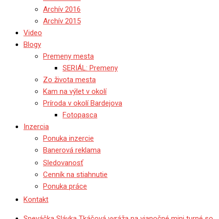
Archív 2016
Archív 2015
Video
Blogy
Premeny mesta
SERIÁL: Premeny
Zo života mesta
Kam na výlet v okolí
Príroda v okolí Bardejova
Fotopasca
Inzercia
Ponuka inzercie
Banerová reklama
Sledovanosť
Cenník na stiahnutie
Ponuka práce
Kontakt
Speváčka Slávka Tkáčová vyráža na vianočné mini turné so