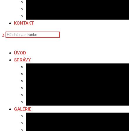
Sledovanosť
Cenník na stiahnutie
Ponuka práce
KONTAKT
x
ÚVOD
SPRÁVY
Všetky správy
Samospráva
Športové správy
Policajné správy
Hudobné správy
Komerčné správy
GALÉRIE
Najnovšie galérie
Archív 2021
Archív 2020