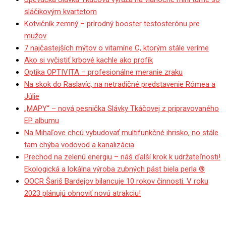
sláčikovým kvartetom
Kotvičník zemný – prírodný booster testosterónu pre
mužov
7 najčastejších mýtov o vitamíne C, ktorým stále veríme
Ako si vyčistiť krbové kachle ako profík
Optika OPTIVITA – profesionálne meranie zraku
Na skok do Raslavíc, na netradičné predstavenie Rómea a
Júlie
„MAPY“ – nová pesnička Slávky Tkáčovej z pripravovaného
EP albumu
Na Mihaľove chcú vybudovať multifunkčné ihrisko, no stále
tam chýba vodovod a kanalizácia
Prechod na zelenú energiu – náš ďalší krok k udržateľnosti!
Ekologická a lokálna výroba zubných pást biela perla ®
OOCR Šariš Bardejov bilancuje 10 rokov činnosti. V roku
2023 plánujú obnoviť novú atrakciu!
Na všetkých križovatkách