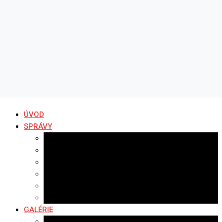
ÚVOD
SPRÁVY
Všetky správy
Samospráva
Športové správy
Policajné správy
Hudobné správy
Komerčné správy
GALÉRIE
Najnovšie galérie