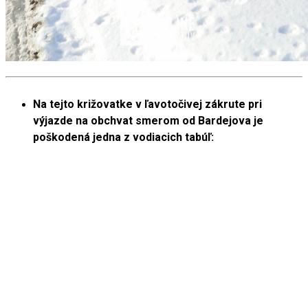
Na tejto križovatke v ľavotočivej zákrute pri
výjazde na obchvat smerom od Bardejova je
poškodená jedna z vodiacich tabúľ: