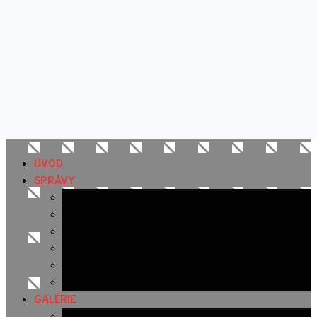
ÚVOD
SPRÁVY
Všetky správy
Samospráva
Športové správy
Policajné správy
Hudobné správy
Komerčné správy
GALÉRIE
Najnovšie galérie