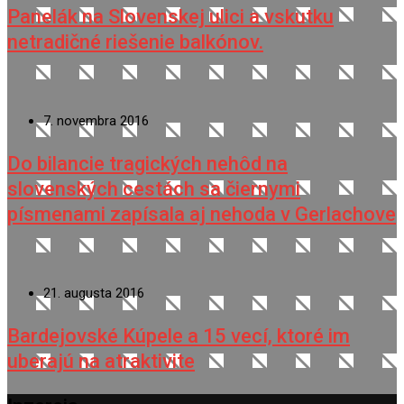
Panelák na Slovenskej ulici a vskutku
netradičné riešenie balkónov.
7. novembra 2016
Do bilancie tragických nehôd na
slovenských cestách sa čiernymi
písmenami zapísala aj nehoda v Gerlachove
21. augusta 2016
Bardejovské Kúpele a 15 vecí, ktoré im
uberajú na atraktivite