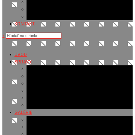
Sledovanosť
Cenník na stiahnutie
Ponuka práce
KONTAKT
x
ÚVOD
SPRÁVY
Všetky správy
Samospráva
Športové správy
Policajné správy
Hudobné správy
Komerčné správy
GALÉRIE
Najnovšie galérie
Archív 2021
Archív 2020