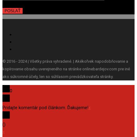
© 2016 - 2024 | Všetky práva vyhradené. | Akékoľvek napodobňovanie a
kopírovanie obsahu uverejneného na stránke onlinebardejov.com pre iné
ako súkromné účely, len so súhlasom prevádzkovateľa stránky.
0
Pridajte komentár pod článkom. Ďakujeme!
x
(
)
x