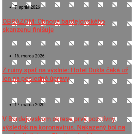
7. apríla 2026
OBRAZOM: Obnova bardejovského
skanzenu finišuje
16. marca 2026
Z ruiny späť na výslnie: Hotel Dukla čaká už
len na posledné úpravy
17. marca 2020
V Bardejovskom okrese prvý pozitívny
výsledok na koronavírus. Nakazený bol na