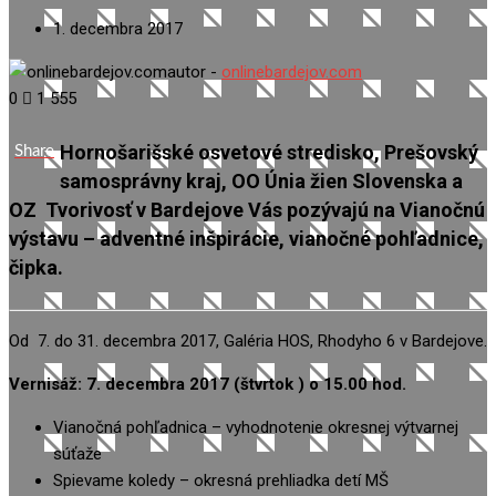
1. decembra 2017
autor -
onlinebardejov.com
0
1 555
Hornošarišské osvetové stredisko, Prešovský
Share
samosprávny kraj, OO Únia žien Slovenska a
OZ Tvorivosť v Bardejove Vás pozývajú na Vianočnú
výstavu – adventné inšpirácie, vianočné pohľadnice,
čipka.
Od 7. do 31. decembra 2017, Galéria HOS, Rhodyho 6 v Bardejove.
Vernisáž: 7. decembra 2017 (štvrtok ) o 15.00 hod.
Vianočná pohľadnica – vyhodnotenie okresnej výtvarnej
súťaže
Spievame koledy – okresná prehliadka detí MŠ