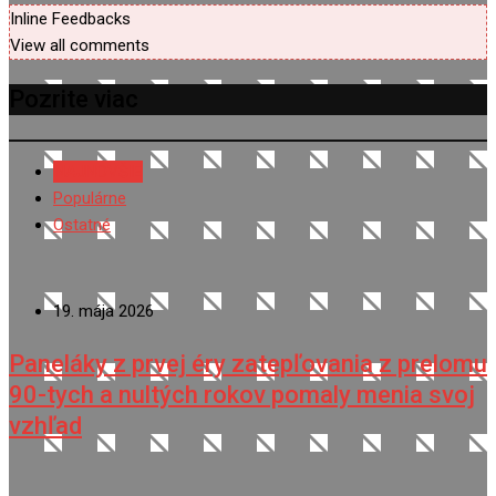
Inline Feedbacks
View all comments
Pozrite viac
NAJNOVŠIE
Populárne
Ostatné
19. mája 2026
Paneláky z prvej éry zatepľovania z prelomu
90-tych a nultých rokov pomaly menia svoj
vzhľad