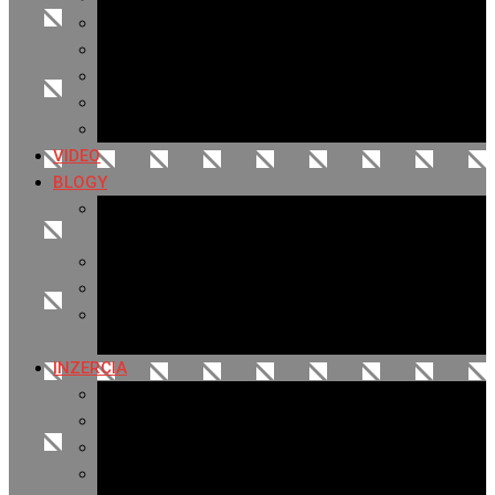
Archív 2019
Archív 2018
Archív 2017
Archív 2016
Archív 2015
VIDEO
BLOGY
Premeny mesta
SERIÁL: Premeny
Zo života mesta
Kam na výlet v okolí
Príroda v okolí Bardejova
Fotopasca
INZERCIA
Ponuka inzercie
Banerová reklama
Sledovanosť
Cenník na stiahnutie