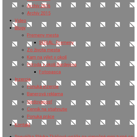
Archív 2016
Archív 2015
Video
Blogy
Premeny mesta
SERIÁL: Premeny
Zo života mesta
Kam na výlet v okolí
Príroda v okolí Bardejova
Fotopasca
Inzercia
Ponuka inzercie
Banerová reklama
Sledovanosť
Cenník na stiahnutie
Ponuka práce
Kontakt
Speváčka Slávka Tkáčová vyráža na vianočné mini turné so