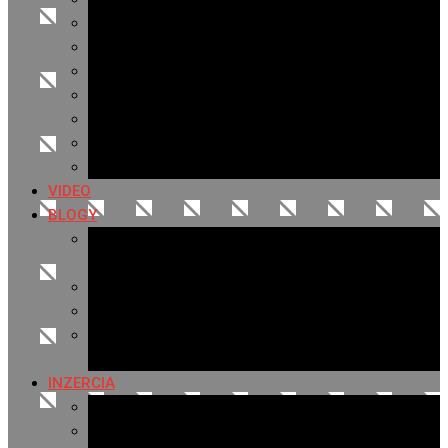
Archív 2021
Archív 2020
Archív 2019
Archív 2018
Archív 2017
Archív 2016
Archív 2015
VIDEO
BLOGY
Premeny mesta
SERIÁL: Premeny
Zo života mesta
Kam na výlet v okolí
Príroda v okolí Bardejova
Fotopasca
INZERCIA
Ponuka inzercie
Banerová reklama