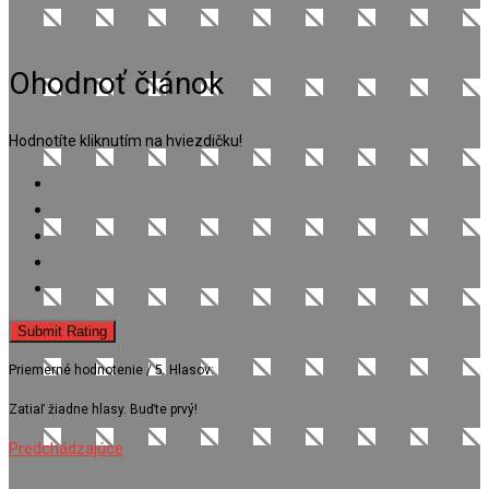
Ohodnoť článok
Hodnotíte kliknutím na hviezdičku!
Submit Rating
Priemerné hodnotenie
/ 5. Hlasov:
Zatiaľ žiadne hlasy. Buďte prvý!
Predchádzajúce