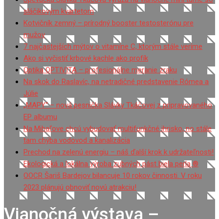
sláčikovým kvartetom
Kotvičník zemný – prírodný booster testosterónu pre
mužov
7 najčastejších mýtov o vitamíne C, ktorým stále veríme
Ako si vyčistiť krbové kachle ako profík
Optika OPTIVITA – profesionálne meranie zraku
Na skok do Raslavíc, na netradičné predstavenie Rómea a
Júlie
„MAPY“ – nová pesnička Slávky Tkáčovej z pripravovaného
EP albumu
Na Mihaľove chcú vybudovať multifunkčné ihrisko, no stále
tam chýba vodovod a kanalizácia
Prechod na zelenú energiu – náš ďalší krok k udržateľnosti!
Ekologická a lokálna výroba zubných pást biela perla ®
OOCR Šariš Bardejov bilancuje 10 rokov činnosti. V roku
2023 plánujú obnoviť novú atrakciu!
Vianočná výstava –