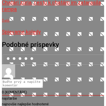
Chatári zúria, cestu k chatám im zatarasila
rampa
Ďalší
Spievame koledy
Podobné príspevky
0
(KOMENTÁRE)
najstaršie
najnovšie
najlepšie hodnotené