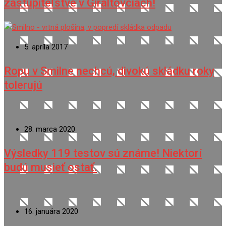
zastupiteľstve v Giraltovciach!
5. apríla 2017
Ropu v Smilne nechcú, divokú skládku roky
tolerujú
28. marca 2020
Výsledky 119 testov sú známe! Niektorí
budú musieť ostať.
16. januára 2020