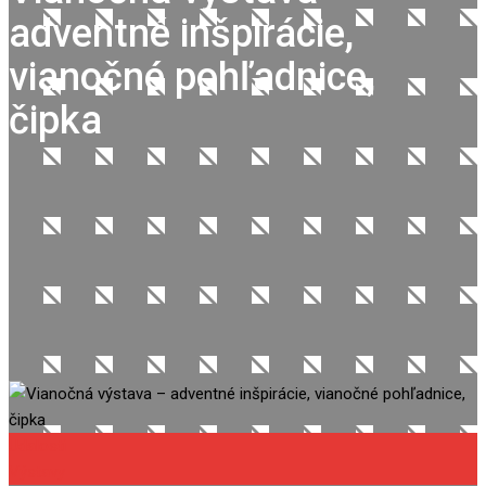
adventné inšpirácie,
vianočné pohľadnice,
čipka
Udalosti
Výstavy