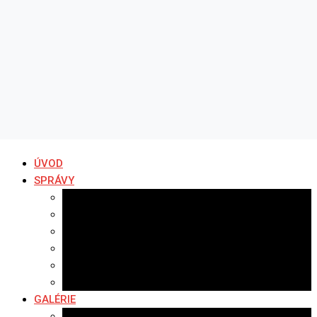
ÚVOD
SPRÁVY
Všetky správy
Samospráva
Športové správy
Policajné správy
Hudobné správy
Komerčné správy
GALÉRIE
Najnovšie galérie