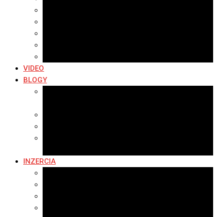
Archív 2019
Archív 2018
Archív 2017
Archív 2016
Archív 2015
VIDEO
BLOGY
Premeny mesta
SERIÁL: Premeny
Zo života mesta
Kam na výlet v okolí
Príroda v okolí Bardejova
Fotopasca
INZERCIA
Ponuka inzercie
Banerová reklama
Sledovanosť
Cenník na stiahnutie