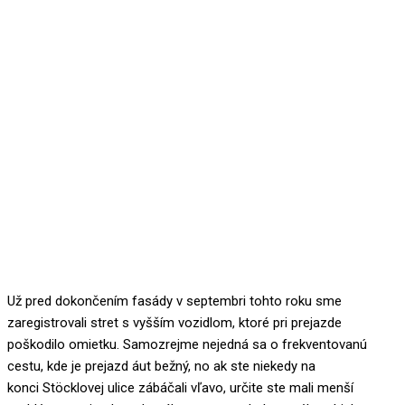
Už pred dokončením fasády v septembri tohto roku sme
zaregistrovali stret s vyšším vozidlom, ktoré pri prejazde
poškodilo omietku. Samozrejme nejedná sa o frekventovanú
cestu, kde je prejazd áut bežný, no ak ste niekedy na
konci Stöcklovej ulice zábáčali vľavo, určite ste mali menší