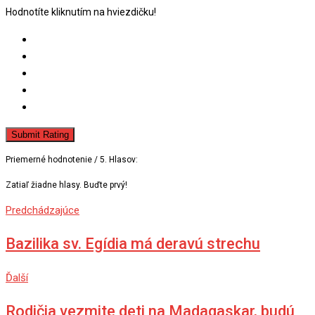
Hodnotíte kliknutím na hviezdičku!
Submit Rating
Priemerné hodnotenie
/ 5. Hlasov:
Zatiaľ žiadne hlasy. Buďte prvý!
Predchádzajúce
Bazilika sv. Egídia má deravú strechu
Ďalší
Rodičia vezmite deti na Madagaskar, budú