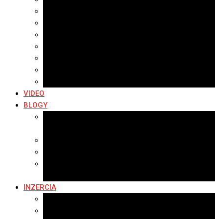
Archív 2021
Archív 2020
Archív 2019
Archív 2018
Archív 2017
Archív 2016
Archív 2015
VIDEO
BLOGY
Premeny mesta
SERIÁL: Premeny
Zo života mesta
Kam na výlet v okolí
Príroda v okolí Bardejova
Fotopasca
INZERCIA
Ponuka inzercie
Banerová reklama