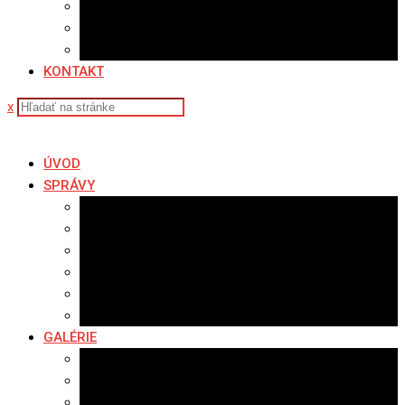
Sledovanosť
Cenník na stiahnutie
Ponuka práce
KONTAKT
x
ÚVOD
SPRÁVY
Všetky správy
Samospráva
Športové správy
Policajné správy
Hudobné správy
Komerčné správy
GALÉRIE
Najnovšie galérie
Archív 2021
Archív 2020