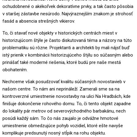
ochudobnené o akékoľvek dekoratívne prvky, a tak často pôsobia
v staršej zástavbe nesúrodo. Najvýraznejším znakom je strohosť
fasád a absencia strešných vikierov.
To, či stavať nové objekty v historických centrách miest v
historizujúcom štýle je často diskutovaná téma a názory na túto
problematiku sú rôzne. Projektanti a architekti by mali nájsť buď
istý prienik v kombinácii historizujúceho štýlu so súčasným alebo
prinášať také moderné riešenia, ktoré budú pre naše mestá
obohatením.
Nechceme však posudzovať kvalitu súčasných novostavieb v
našom centre. To nám ani neprináleží. Zamerali sme sa na
kontroverzné umiestnenie novostavby na ulici Na Hradbách, kde
finišuje dokončenie rohového domu. To, či tento objekt zapadne
do lokality pár metrov od severovýchodného barbakánu, nech
posúdi každý sám. To čo nás zaujalo je odvážne hmotové
umiestnenie obmedzujúce pohyb vozidiel, ktoré ešte navyše
komplikuje predsunutý nosný stĺpik na rohu objektu.