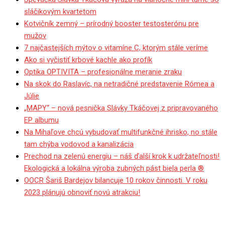
sláčikovým kvartetom
Kotvičník zemný – prírodný booster testosterónu pre
mužov
7 najčastejších mýtov o vitamíne C, ktorým stále veríme
Ako si vyčistiť krbové kachle ako profík
Optika OPTIVITA – profesionálne meranie zraku
Na skok do Raslavíc, na netradičné predstavenie Rómea a
Júlie
„MAPY“ – nová pesnička Slávky Tkáčovej z pripravovaného
EP albumu
Na Mihaľove chcú vybudovať multifunkčné ihrisko, no stále
tam chýba vodovod a kanalizácia
Prechod na zelenú energiu – náš ďalší krok k udržateľnosti!
Ekologická a lokálna výroba zubných pást biela perla ®
OOCR Šariš Bardejov bilancuje 10 rokov činnosti. V roku
2023 plánujú obnoviť novú atrakciu!
Rohový dom zacelil uličnú