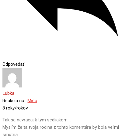
Odpovedať
Ľubka
Reakcia na:
Mišo
8 roky/rokov
Tak sa nevracaj k tým sedliakom….
Myslím že ta tvoja rodina z tohto komentára by bola veľmi
smutná…