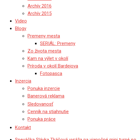
Archív 2016
Archív 2015
Video
Blogy
Premeny mesta
SERIÁL: Premeny
Zo života mesta
Kam na výlet v okolí
Príroda v okolí Bardejova
Fotopasca
Inzercia
Ponuka inzercie
Banerová reklama
Sledovanosť
Cenník na stiahnutie
Ponuka práce
Kontakt
Speváčka Slávka Tkáčová vyráža na vianočné mini turné so