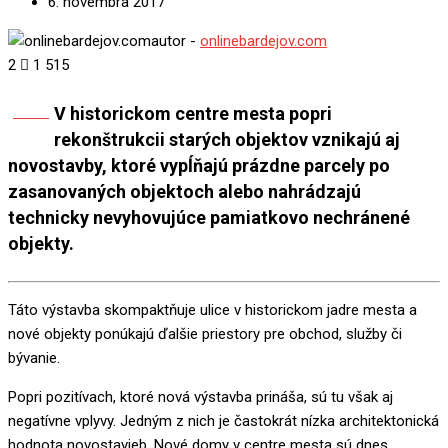
6. novembra 2017
autor -
onlinebardejov.com
2
1 515
V historickom centre mesta popri
Share
rekonštrukcii starých objektov vznikajú aj
novostavby, ktoré vypĺňajú prázdne parcely po
zasanovaných objektoch alebo nahrádzajú
technicky nevyhovujúce pamiatkovo nechránené
objekty.
Táto výstavba skompaktňuje ulice v historickom jadre mesta a
nové objekty ponúkajú ďalšie priestory pre obchod, služby či
bývanie.
Popri pozitívach, ktoré nová výstavba prináša, sú tu však aj
negatívne vplyvy. Jedným z nich je častokrát nízka architektonická
hodnota novostavieb. Nové domy v centre mesta sú dnes