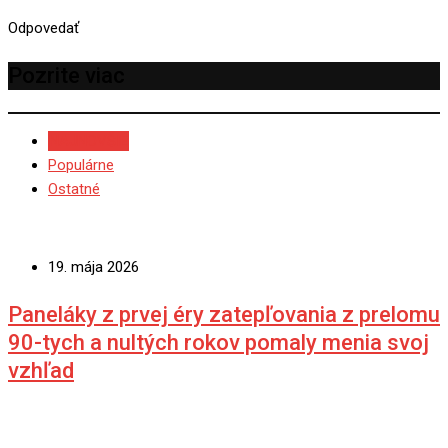
Odpovedať
Pozrite viac
NAJNOVŠIE
Populárne
Ostatné
19. mája 2026
Paneláky z prvej éry zatepľovania z prelomu
90-tych a nultých rokov pomaly menia svoj
vzhľad