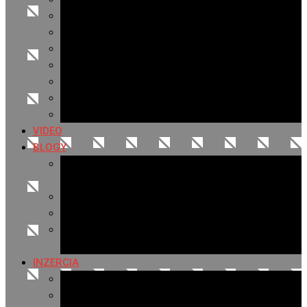
Archív 2021
Archív 2020
Archív 2019
Archív 2018
Archív 2017
Archív 2016
Archív 2015
VIDEO
BLOGY
Premeny mesta
SERIÁL: Premeny
Zo života mesta
Kam na výlet v okolí
Príroda v okolí Bardejova
Fotopasca
INZERCIA
Ponuka inzercie
Banerová reklama