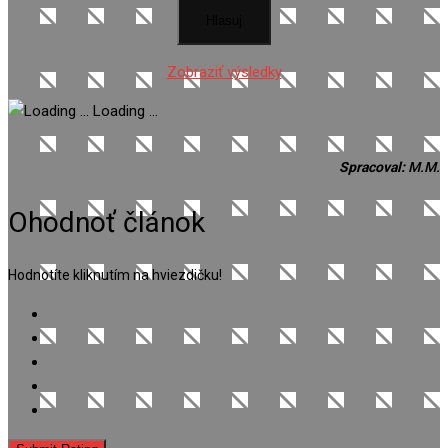
Zobraziť výsledky
Loading ...
Spracoval:
M.M.
Ohodnoť článok
Hodnotíte kliknutím na hviezdičku!