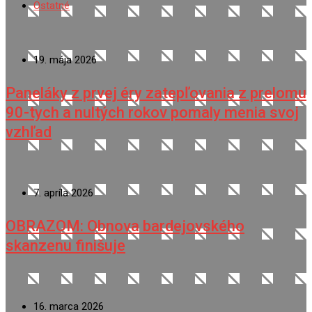
Ostatné
19. mája 2026
Paneláky z prvej éry zatepľovania z prelomu
90-tych a nultých rokov pomaly menia svoj
vzhľad
7. apríla 2026
OBRAZOM: Obnova bardejovského
skanzenu finišuje
16. marca 2026