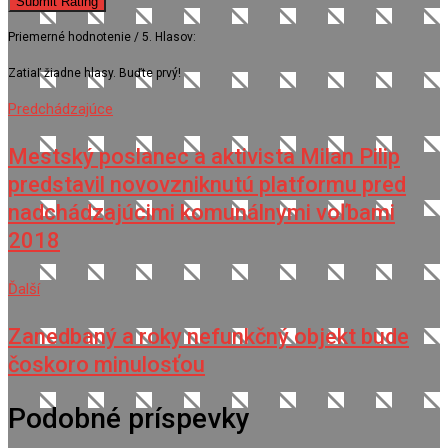
Submit Rating
Priemerné hodnotenie
/ 5. Hlasov:
Zatiaľ žiadne hlasy. Buďte prvý!
Predchádzajúce
Mestský poslanec a aktivista Milan Pilip
predstavil novovzniknutú platformu pred
nadchádzajúcimi komunálnymi voľbami
2018
Ďalší
Zanedbaný a roky nefunkčný objekt bude
čoskoro minulosťou
Podobné príspevky