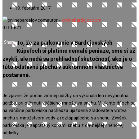
19. februára 2017
autor -
onlinebardejov.com
0
1 621
To, že za parkovanie v Bardejovských
Share
Kúpeľoch si platíme nemalé peniaze, sme si už
zvykli, ale nedá sa prehliadnuť skutočnosť, ako je o
túto odstavnú plochu v súkromnom vlastníctve
postarané.
Je zjavné, že počas zimnej údržby sa vykonala len nevyhnutná
údržba, pri odhrnutí väčšieho množstva snehu. V týchto dňoch sa
na väčšine parkoviska nachádza ujazdená zľadovatelá vrstva
snehu s množstvom vody z roztápajúceho sa snehu. Zvyšok
parkoviska je zaprataný kopami snehu z dávnejšej snehovej
nádielky.