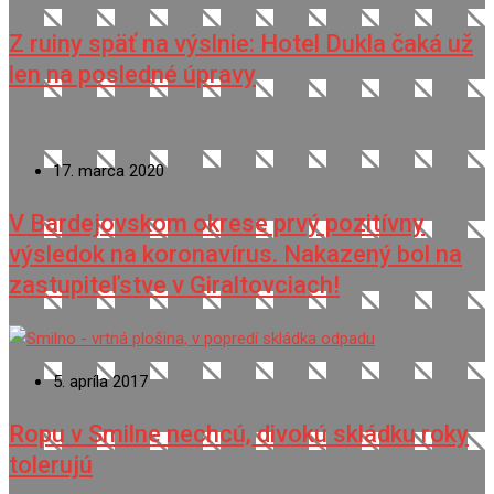
Z ruiny späť na výslnie: Hotel Dukla čaká už
len na posledné úpravy
17. marca 2020
V Bardejovskom okrese prvý pozitívny
výsledok na koronavírus. Nakazený bol na
zastupiteľstve v Giraltovciach!
5. apríla 2017
Ropu v Smilne nechcú, divokú skládku roky
tolerujú