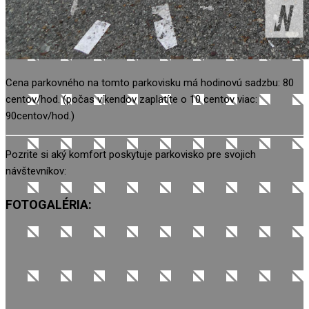
Cena parkovného na tomto parkovisku má hodinovú sadzbu: 80
centov/hod. (počas víkendov zaplatíte o 10 centov viac:
90centov/hod.)
Pozrite si aký komfort poskytuje parkovisko pre svojich
návštevníkov:
FOTOGALÉRIA: