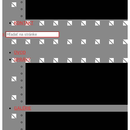
Sledovanosť
Cenník na stiahnutie
Ponuka práce
KONTAKT
x
ÚVOD
SPRÁVY
Všetky správy
Samospráva
Športové správy
Policajné správy
Hudobné správy
Komerčné správy
GALÉRIE
Najnovšie galérie
Archív 2021
Archív 2020