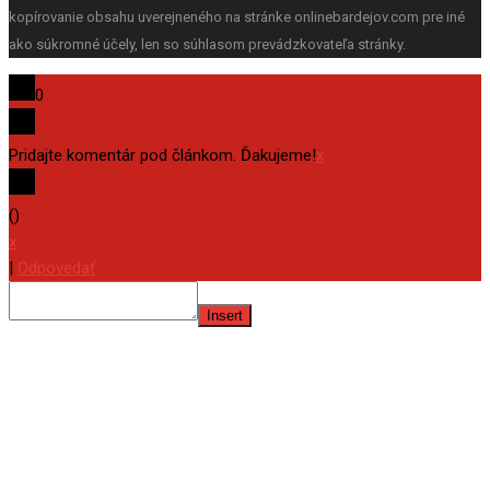
kopírovanie obsahu uverejneného na stránke onlinebardejov.com pre iné
ako súkromné účely, len so súhlasom prevádzkovateľa stránky.
0
Pridajte komentár pod článkom. Ďakujeme!
x
(
)
x
|
Odpovedať
Insert