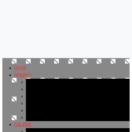
ÚVOD
SPRÁVY
Všetky správy
Samospráva
Športové správy
Policajné správy
Hudobné správy
Komerčné správy
GALÉRIE
Najnovšie galérie