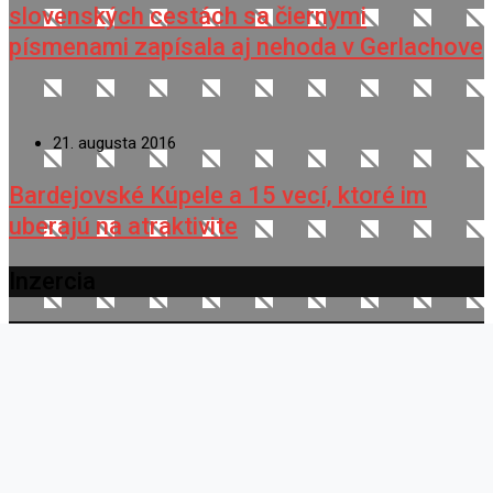
slovenských cestách sa čiernymi
písmenami zapísala aj nehoda v Gerlachove
21. augusta 2016
Bardejovské Kúpele a 15 vecí, ktoré im
uberajú na atraktivite
Inzercia