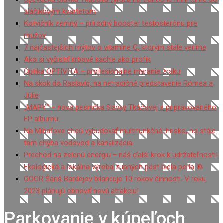
sláčikovým kvartetom
Kotvičník zemný – prírodný booster testosterónu pre
mužov
7 najčastejších mýtov o vitamíne C, ktorým stále veríme
Ako si vyčistiť krbové kachle ako profík
Optika OPTIVITA – profesionálne meranie zraku
Na skok do Raslavíc, na netradičné predstavenie Rómea a
Júlie
„MAPY“ – nová pesnička Slávky Tkáčovej z pripravovaného
EP albumu
Na Mihaľove chcú vybudovať multifunkčné ihrisko, no stále
tam chýba vodovod a kanalizácia
Prechod na zelenú energiu – náš ďalší krok k udržateľnosti!
Ekologická a lokálna výroba zubných pást biela perla ®
OOCR Šariš Bardejov bilancuje 10 rokov činnosti. V roku
2023 plánujú obnoviť novú atrakciu!
Parkovanie v kúpeľoch