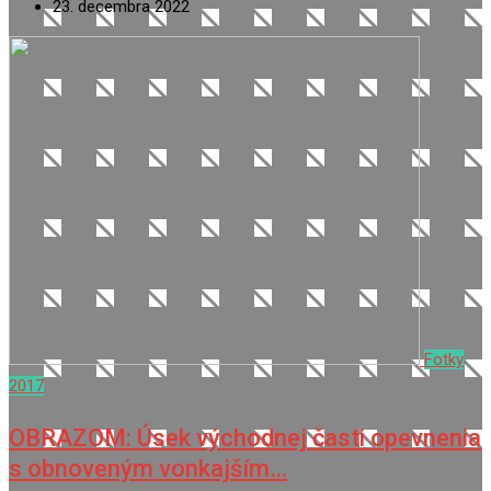
23. decembra 2022
Fotky
2017
OBRAZOM: Úsek východnej časti opevnenia
s obnoveným vonkajším…