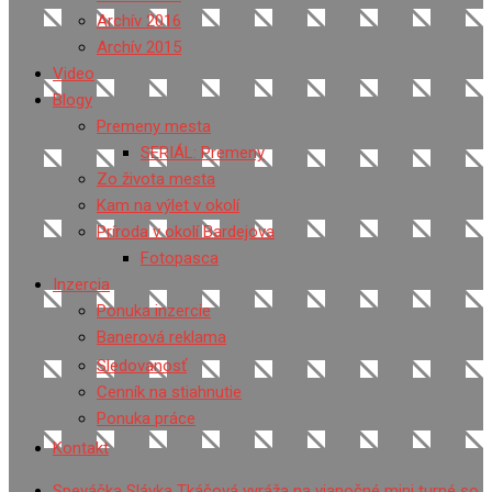
Archív 2016
Archív 2015
Video
Blogy
Premeny mesta
SERIÁL: Premeny
Zo života mesta
Kam na výlet v okolí
Príroda v okolí Bardejova
Fotopasca
Inzercia
Ponuka inzercie
Banerová reklama
Sledovanosť
Cenník na stiahnutie
Ponuka práce
Kontakt
Speváčka Slávka Tkáčová vyráža na vianočné mini turné so