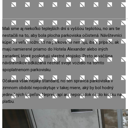
Mali sme aj niekoľko teplejších dní s vyššou teplotou, no ani tie
nestačili na to, aby bola plocha parkoviska očistená. Návštevníci
kúpeľov veľa možností na parkovanie nemajú, iba v prípade, ak
majú namierené priamo do Hotela Alexander alebo iných
zariadení, ktoré poskytujú vlastné stojisko. Preto je väčšina
návštevníkov odkázaná nechať svoje vozidlo na tomto
spoplatnenom parkovisku.
Očakáva však nejaký štandard, no ten správca parkoviska v
zimnom období neposkytuje v takej miere, aký by bol hodný
jedinečných kúpeľov. Neprekvapí ani neporiadok okolo kiosku na
platbu.