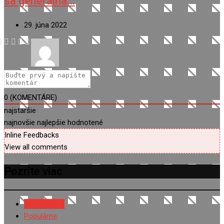
sa generálna…
29. júna 2022
0
(KOMENTÁRE)
najstaršie
najnovšie
najlepšie hodnotené
Inline Feedbacks
View all comments
Pozrite viac
NAJNOVŠIE
Populárne