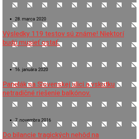
28. marca 2020
Výsledky 119 testov sú známe! Niektorí
budú musieť ostať.
16. januára 2020
Panelák na Slovenskej ulici a vskutku
netradičné riešenie balkónov.
7. novembra 2016
Do bilancie tragických nehôd na