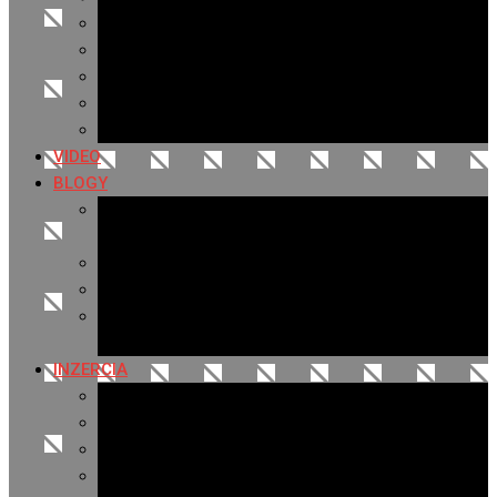
Archív 2019
Archív 2018
Archív 2017
Archív 2016
Archív 2015
VIDEO
BLOGY
Premeny mesta
SERIÁL: Premeny
Zo života mesta
Kam na výlet v okolí
Príroda v okolí Bardejova
Fotopasca
INZERCIA
Ponuka inzercie
Banerová reklama
Sledovanosť
Cenník na stiahnutie