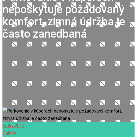
neposkytuje požadovaný
komfort, zimná údržba je
často zanedbaná
Fotky 2017
Galérie