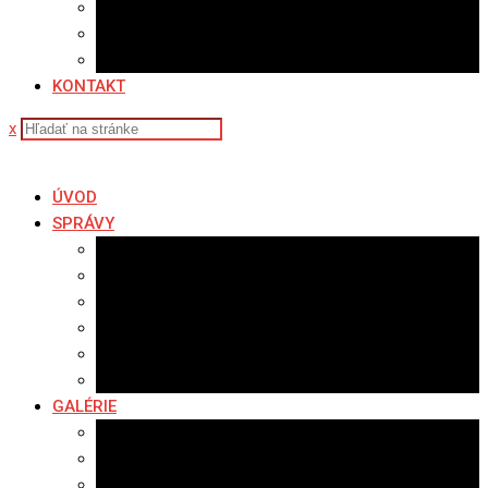
Sledovanosť
Cenník na stiahnutie
Ponuka práce
KONTAKT
x
ÚVOD
SPRÁVY
Všetky správy
Samospráva
Športové správy
Policajné správy
Hudobné správy
Komerčné správy
GALÉRIE
Najnovšie galérie
Archív 2021
Archív 2020