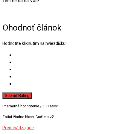
Tešíme sa na Vás!
Ohodnoť článok
Hodnotíte kliknutím na hviezdičku!
Submit Rating
Priemerné hodnotenie
/ 5. Hlasov:
Zatiaľ žiadne hlasy. Buďte prvý!
Predchádzajúce