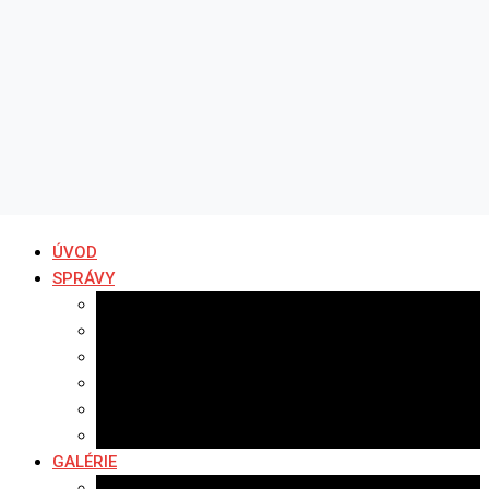
ÚVOD
SPRÁVY
Všetky správy
Samospráva
Športové správy
Policajné správy
Hudobné správy
Komerčné správy
GALÉRIE
Najnovšie galérie