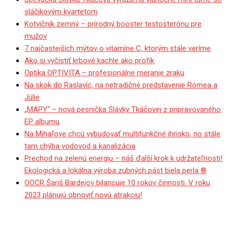
sláčikovým kvartetom
Kotvičník zemný – prírodný booster testosterónu pre
mužov
7 najčastejších mýtov o vitamíne C, ktorým stále veríme
Ako si vyčistiť krbové kachle ako profík
Optika OPTIVITA – profesionálne meranie zraku
Na skok do Raslavíc, na netradičné predstavenie Rómea a
Júlie
„MAPY“ – nová pesnička Slávky Tkáčovej z pripravovaného
EP albumu
Na Mihaľove chcú vybudovať multifunkčné ihrisko, no stále
tam chýba vodovod a kanalizácia
Prechod na zelenú energiu – náš ďalší krok k udržateľnosti!
Ekologická a lokálna výroba zubných pást biela perla ®
OOCR Šariš Bardejov bilancuje 10 rokov činnosti. V roku
2023 plánujú obnoviť novú atrakciu!
Klub nadšencov historickej