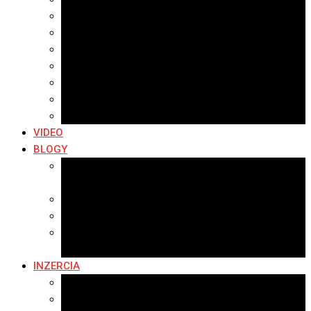
Archív 2021
Archív 2020
Archív 2019
Archív 2018
Archív 2017
Archív 2016
Archív 2015
VIDEO
BLOGY
Premeny mesta
SERIÁL: Premeny
Zo života mesta
Kam na výlet v okolí
Príroda v okolí Bardejova
Fotopasca
INZERCIA
Ponuka inzercie
Banerová reklama