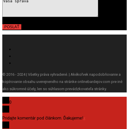
© 2016 - 2024 | Všetky práva vyhradené. | Akékoľvek napodobňovanie a
kopírovanie obsahu uverejneného na stránke onlinebardejov.com pre iné
ako súkromné účely, len so súhlasom prevádzkovateľa stránky.
0
Pridajte komentár pod článkom. Ďakujeme!
x