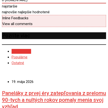
0
(KOMENTÁRE)
najstaršie
najnovšie
najlepšie hodnotené
Inline Feedbacks
View all comments
Pozrite viac
NAJNOVŠIE
Populárne
Ostatné
19. mája 2026
Paneláky z prvej éry zatepľovania z prelomu
90-tych a nultých rokov pomaly menia svoj
vzhľad