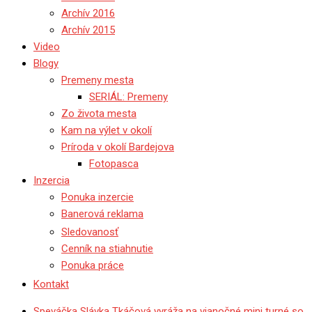
Archív 2016
Archív 2015
Video
Blogy
Premeny mesta
SERIÁL: Premeny
Zo života mesta
Kam na výlet v okolí
Príroda v okolí Bardejova
Fotopasca
Inzercia
Ponuka inzercie
Banerová reklama
Sledovanosť
Cenník na stiahnutie
Ponuka práce
Kontakt
Speváčka Slávka Tkáčová vyráža na vianočné mini turné so