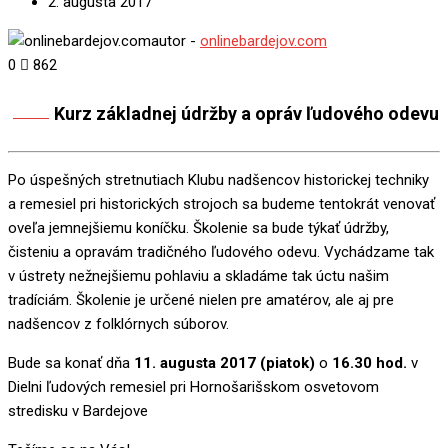
2. augusta 2017
autor -
onlinebardejov.com
0
862
Kurz základnej údržby a opráv ľudového odevu
Share
Po úspešných stretnutiach Klubu nadšencov historickej techniky
a remesiel pri historických strojoch sa budeme tentokrát venovať
oveľa jemnejšiemu koníčku. Školenie sa bude týkať údržby,
čisteniu a opravám tradičného ľudového odevu. Vychádzame tak
v ústrety nežnejšiemu pohlaviu a skladáme tak úctu našim
tradíciám. Školenie je určené nielen pre amatérov, ale aj pre
nadšencov z folklórnych súborov.
Bude sa konať dňa
11. augusta 2017 (piatok)
o
16.30 hod.
v
Dielni ľudových remesiel pri Hornošarišskom osvetovom
stredisku v Bardejove