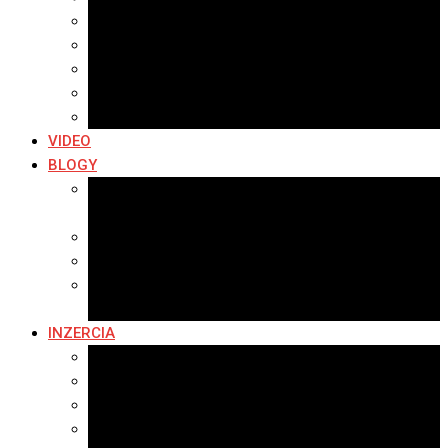
Archív 2019
Archív 2018
Archív 2017
Archív 2016
Archív 2015
VIDEO
BLOGY
Premeny mesta
SERIÁL: Premeny
Zo života mesta
Kam na výlet v okolí
Príroda v okolí Bardejova
Fotopasca
INZERCIA
Ponuka inzercie
Banerová reklama
Sledovanosť
Cenník na stiahnutie