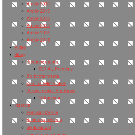
Archív 2020
Archív 2019
Archív 2018
Archív 2017
Archív 2016
Archív 2015
Video
Blogy
Premeny mesta
SERIÁL: Premeny
Zo života mesta
Kam na výlet v okolí
Príroda v okolí Bardejova
Fotopasca
Inzercia
Ponuka inzercie
Banerová reklama
Sledovanosť
Cenník na stiahnutie