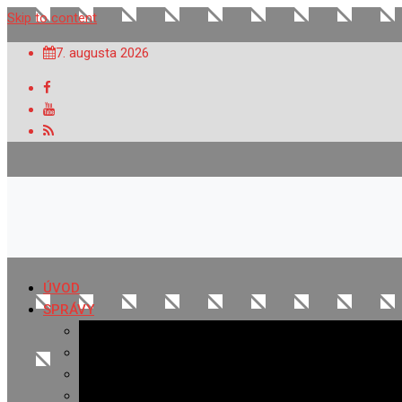
Skip to content
7. augusta 2026
ÚVOD
SPRÁVY
Všetky správy
Samospráva
Športové správy
Policajné správy