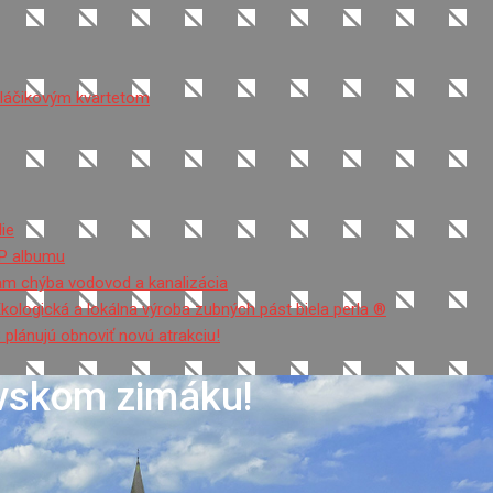
sláčikovým kvartetom
ie
EP albumu
tam chýba vodovod a kanalizácia
Ekologická a lokálna výroba zubných pást biela perla ®
 plánujú obnoviť novú atrakciu!
ovskom zimáku!