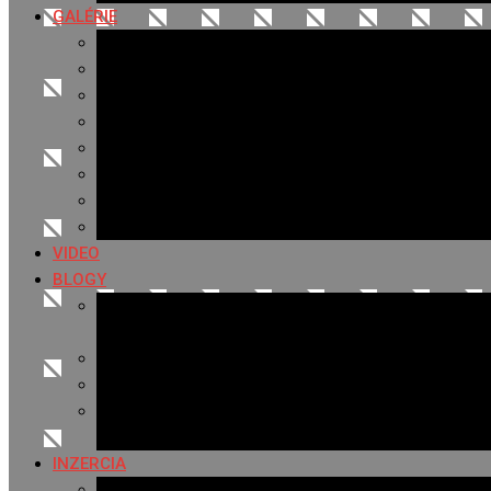
GALÉRIE
Najnovšie galérie
Archív 2021
Archív 2020
Archív 2019
Archív 2018
Archív 2017
Archív 2016
Archív 2015
VIDEO
BLOGY
Premeny mesta
SERIÁL: Premeny
Zo života mesta
Kam na výlet v okolí
Príroda v okolí Bardejova
Fotopasca
INZERCIA
Ponuka inzercie