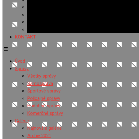
Banerová reklama
Sledovanosť
Cenník na stiahnutie
Ponuka práce
KONTAKT
Úvod
Správy
Všetky správy
Samospráva
Športové správy
Policajné správy
Hudobné správy
Komerčné správy
Galérie
Najnovšie galérie
Archív 2021