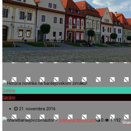
Galérie
Správy
21. novembra 2016
autor -
onlinebardejov.com
0
1 192
Shar