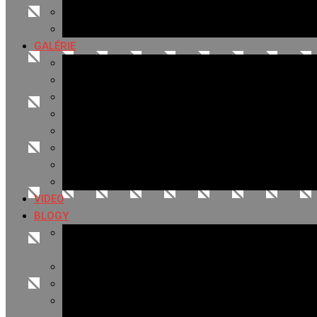
Hudobné správy
Komerčné správy
GALÉRIE
Najnovšie galérie
Archív 2021
Archív 2020
Archív 2019
Archív 2018
Archív 2017
Archív 2016
Archív 2015
VIDEO
BLOGY
Premeny mesta
SERIÁL: Premeny
Zo života mesta
Kam na výlet v okolí
Príroda v okolí Bardejova