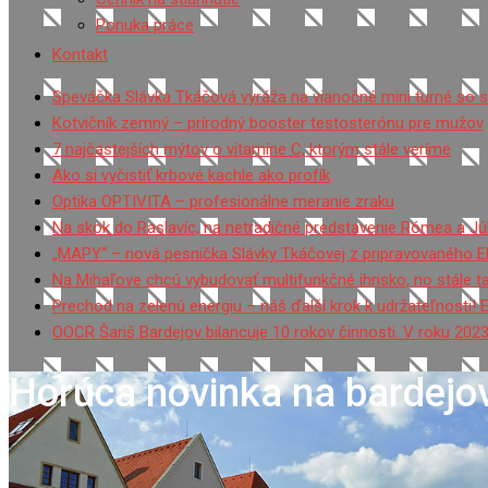
Ponuka práce
Kontakt
Speváčka Slávka Tkáčová vyráža na vianočné mini turné so 
Kotvičník zemný – prírodný booster testosterónu pre mužov
7 najčastejších mýtov o vitamíne C, ktorým stále veríme
Ako si vyčistiť krbové kachle ako profík
Optika OPTIVITA – profesionálne meranie zraku
Na skok do Raslavíc, na netradičné predstavenie Rómea a Júl
„MAPY“ – nová pesnička Slávky Tkáčovej z pripravovaného 
Na Mihaľove chcú vybudovať multifunkčné ihrisko, no stále 
Prechod na zelenú energiu – náš ďalší krok k udržateľnosti! 
OOCR Šariš Bardejov bilancuje 10 rokov činnosti. V roku 2023
Horúca novinka na bardej