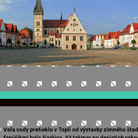
Veľa vody pretieklo v Topli od výstavby zimného šta
e
fanúšikmi bola žiadúca. Až takmer po desiatich roko