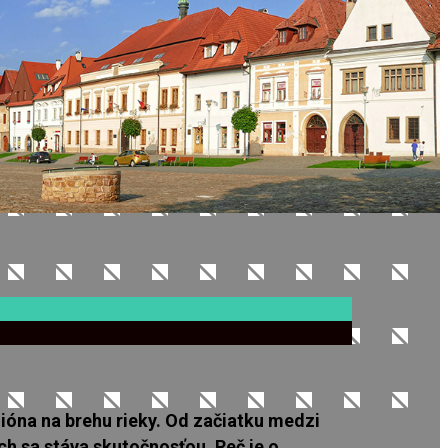
dióna na brehu rieky. Od začiatku medzi
ch sa stáva skutočnosťou. Reč je o