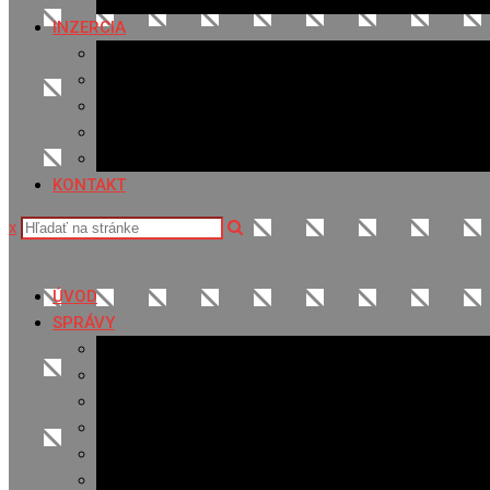
Fotopasca
INZERCIA
Ponuka inzercie
Banerová reklama
Sledovanosť
Cenník na stiahnutie
Ponuka práce
KONTAKT
x
ÚVOD
SPRÁVY
Všetky správy
Samospráva
Športové správy
Policajné správy
Hudobné správy
Komerčné správy