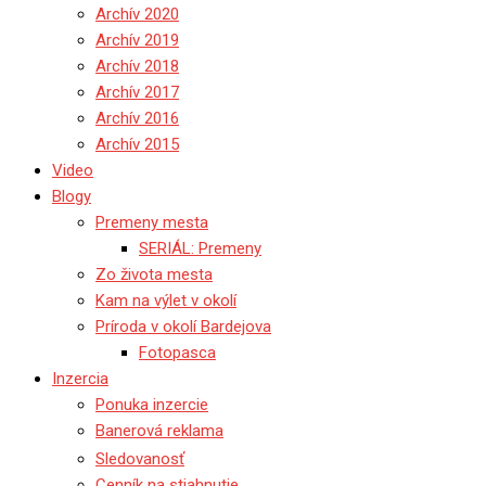
Archív 2020
Archív 2019
Archív 2018
Archív 2017
Archív 2016
Archív 2015
Video
Blogy
Premeny mesta
SERIÁL: Premeny
Zo života mesta
Kam na výlet v okolí
Príroda v okolí Bardejova
Fotopasca
Inzercia
Ponuka inzercie
Banerová reklama
Sledovanosť
Cenník na stiahnutie