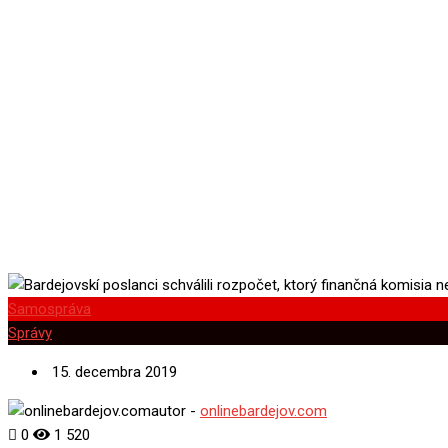
Samospráva
Správy
15. decembra 2019
autor -
onlinebardejov.com
0
1 520