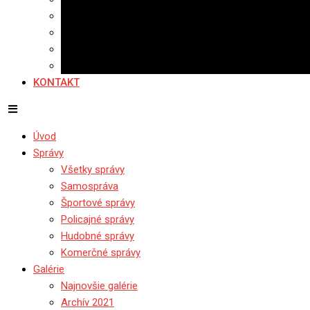
Banerová reklama
Sledovanosť
Cenník na stiahnutie
Ponuka práce
KONTAKT
Úvod
Správy
Všetky správy
Samospráva
Športové správy
Policajné správy
Hudobné správy
Komerčné správy
Galérie
Najnovšie galérie
Archív 2021