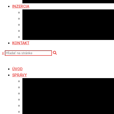
Fotopasca
INZERCIA
Ponuka inzercie
Banerová reklama
Sledovanosť
Cenník na stiahnutie
Ponuka práce
KONTAKT
x
ÚVOD
SPRÁVY
Všetky správy
Samospráva
Športové správy
Policajné správy
Hudobné správy
Komerčné správy