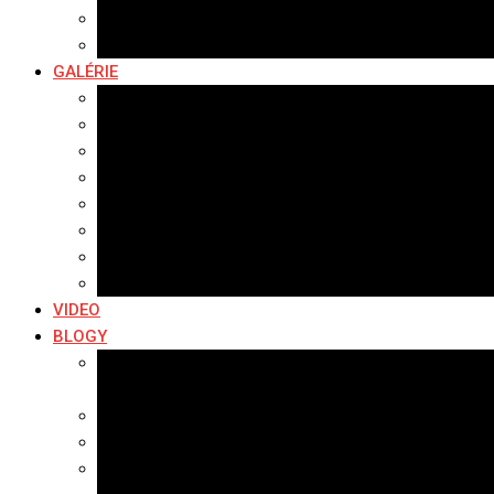
Hudobné správy
Komerčné správy
GALÉRIE
Najnovšie galérie
Archív 2021
Archív 2020
Archív 2019
Archív 2018
Archív 2017
Archív 2016
Archív 2015
VIDEO
BLOGY
Premeny mesta
SERIÁL: Premeny
Zo života mesta
Kam na výlet v okolí
Príroda v okolí Bardejova