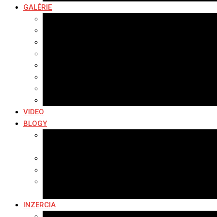
GALÉRIE
Najnovšie galérie
Archív 2021
Archív 2020
Archív 2019
Archív 2018
Archív 2017
Archív 2016
Archív 2015
VIDEO
BLOGY
Premeny mesta
SERIÁL: Premeny
Zo života mesta
Kam na výlet v okolí
Príroda v okolí Bardejova
Fotopasca
INZERCIA
Ponuka inzercie