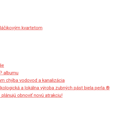
sláčikovým kvartetom
ie
EP albumu
tam chýba vodovod a kanalizácia
Ekologická a lokálna výroba zubných pást biela perla ®
 plánujú obnoviť novú atrakciu!
ili rozpočet, ktorý finančná