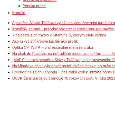
Ponuka práce
Kontakt
Speváčka Slávka Tkáčová vyráža na vianočné mini turné so 
Kotvičník zemný – prírodný booster testosterónu pre mužov
7 najčastejších mýtov o vitamíne C, ktorým stále veríme
Ako si vyčistiť krbové kachle ako profík
Optika OPTIVITA – profesionálne meranie zraku
Na skok do Raslavíc, na netradičné predstavenie Rómea a Júl
„MAPY“ – nová pesnička Slávky Tkáčovej z pripravovaného 
Na Mihaľove chcú vybudovať multifunkčné ihrisko, no stále 
Prechod na zelenú energiu – náš ďalší krok k udržateľnosti! 
OOCR Šariš Bardejov bilancuje 10 rokov činnosti. V roku 2023
Bardejovskí poslanci schvál
schváliť.