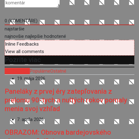
0
(KOMENTÁRE)
najstaršie
najnovšie
najlepšie hodnotené
Inline Feedbacks
View all comments
Pozrite viac
NAJNOVŠIE
Populárne
Ostatné
19. mája 2026
Paneláky z prvej éry zatepľovania z
prelomu 90-tych a nultých rokov pomaly
menia svoj vzhľad
7. apríla 2026
OBRAZOM: Obnova bardejovského