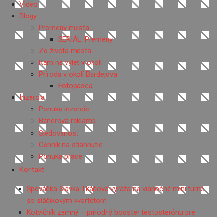
Video
Blogy
Premeny mesta
SERIÁL: Premeny
Zo života mesta
Kam na výlet v okolí
Príroda v okolí Bardejova
Fotopasca
Inzercia
Ponuka inzercie
Banerová reklama
Sledovanosť
Cenník na stiahnutie
Ponuka práce
Kontakt
Speváčka Slávka Tkáčová vyráža na vianočné mini turné
so sláčikovým kvartetom
Kotvičník zemný – prírodný booster testosterónu pre