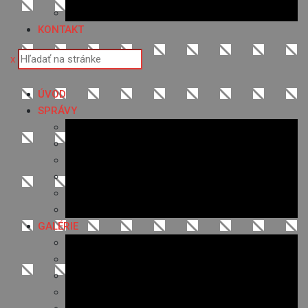
Ponuka práce
KONTAKT
x
ÚVOD
SPRÁVY
Všetky správy
Samospráva
Športové správy
Policajné správy
Hudobné správy
Komerčné správy
GALÉRIE
Najnovšie galérie
Archív 2021
Archív 2020
Archív 2019