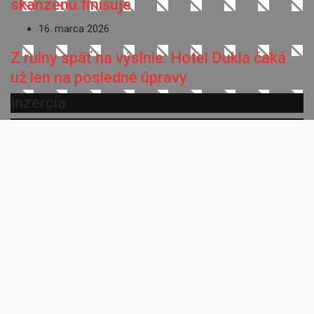
skanzenu finišuje
16. marca 2026
Z ruiny späť na výslnie: Hotel Dukla čaká
už len na posledné úpravy
Inzercia