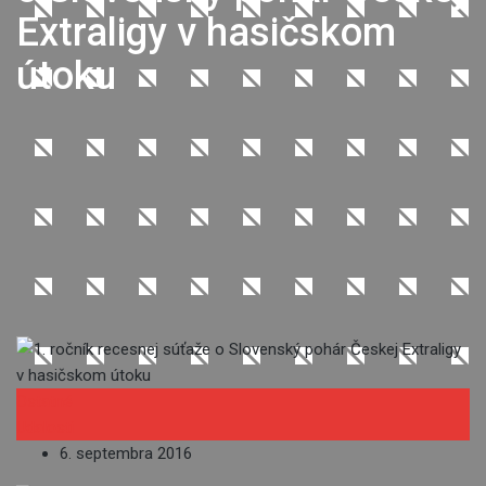
Extraligy v hasičskom
útoku
Ostatné
Udalosti
6. septembra 2016