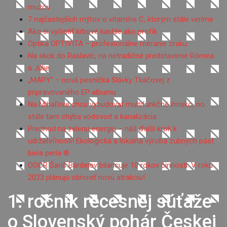
mužov
7 najčastejších mýtov o vitamíne C, ktorým stále veríme
Ako si vyčistiť krbové kachle ako profík
Optika OPTIVITA – profesionálne meranie zraku
Na skok do Raslavíc, na netradičné predstavenie Rómea
a Júlie
„MAPY“ – nová pesnička Slávky Tkáčovej z
pripravovaného EP albumu
Na Mihaľove chcú vybudovať multifunkčné ihrisko, no
stále tam chýba vodovod a kanalizácia
Prechod na zelenú energiu – náš ďalší krok k
udržateľnosti! Ekologická a lokálna výroba zubných pást
biela perla ®
OOCR Šariš Bardejov bilancuje 10 rokov činnosti. V roku
2023 plánujú obnoviť novú atrakciu!
1. ročník recesnej súťaže
o Slovenský pohár Českej