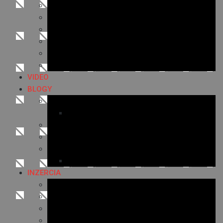
Archív 2020
Archív 2019
Archív 2018
Archív 2017
Archív 2016
Archív 2015
VIDEO
BLOGY
Premeny mesta
SERIÁL: Premeny
Zo života mesta
Kam na výlet v okolí
Príroda v okolí Bardejova
Fotopasca
INZERCIA
Ponuka inzercie
Banerová reklama
Sledovanosť
Cenník na stiahnutie