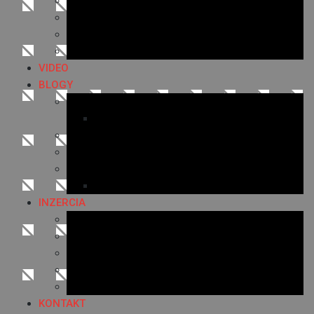
Archív 2018
Archív 2017
Archív 2016
Archív 2015
VIDEO
BLOGY
Premeny mesta
SERIÁL: Premeny
Zo života mesta
Kam na výlet v okolí
Príroda v okolí Bardejova
Fotopasca
INZERCIA
Ponuka inzercie
Banerová reklama
Sledovanosť
Cenník na stiahnutie
Ponuka práce
KONTAKT