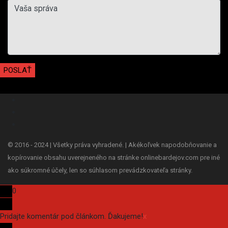
© 2016 - 2024 | Všetky práva vyhradené. | Akékoľvek napodobňovanie a
kopírovanie obsahu uverejneného na stránke onlinebardejov.com pre iné
ako súkromné účely, len so súhlasom prevádzkovateľa stránky.
0
Pridajte komentár pod článkom. Ďakujeme!
x