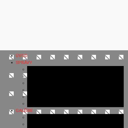
ÚVOD
SPRÁVY
Všetky správy
Samospráva
Športové správy
Policajné správy
Hudobné správy
Komerčné správy
GALÉRIE
Najnovšie galérie
Archív 2021