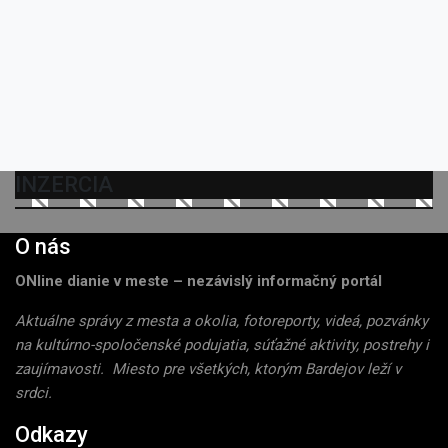
INZERCIA
O nás
ONline dianie v meste – nezávislý informačný portál
Aktuálne správy z mesta a okolia, fotoreporty, videá, pozvánky
na kultúrno-spoločenské podujatia, súťažné aktivity, postrehy i
zaujímavosti. Miesto pre všetkých, ktorým Bardejov leží v
srdci.
Odkazy