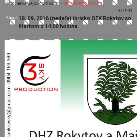
autor -
onlinebardejov.com
0
901
18. 09. 2016 (nedeľa) ihrisko OFK Rokytov so
Share
štartom o 14:00 hodine.