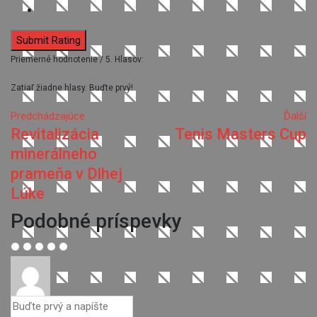
Submit Rating
Priemerné hodnotenie
/ 5. Hlasov:
Zatiaľ žiadne hlasy. Buďte prvý!
Predchádzajúce
Ďalší
Revitalizácia
Tenis Masters Cup
minerálneho
prameňa v Dlhej
Lúke
Podobné príspevky