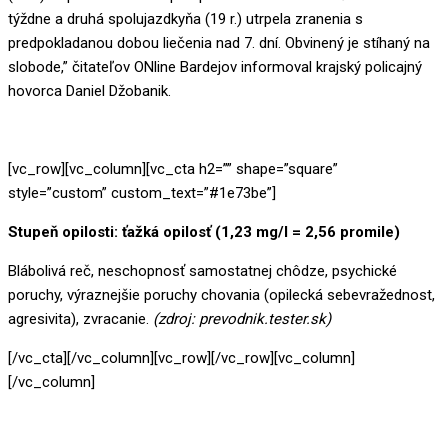
týždne a druhá spolujazdkyňa (19 r.) utrpela zranenia s
predpokladanou dobou liečenia nad 7. dní. Obvinený je stíhaný na
slobode,” čitateľov ONline Bardejov informoval krajský policajný
hovorca Daniel Džobanik.
[vc_row][vc_column][vc_cta h2=”” shape=”square”
style=”custom” custom_text=”#1e73be”]
Stupeň opilosti: ťažká opilosť (1,23 mg/l = 2,56 promile)
Blábolivá reč, neschopnosť samostatnej chôdze, psychické
poruchy, výraznejšie poruchy chovania (opilecká sebevražednost,
agresivita), zvracanie.
(zdroj: prevodnik.tester.sk)
[/vc_cta][/vc_column][vc_row][/vc_row][vc_column]
[/vc_column]