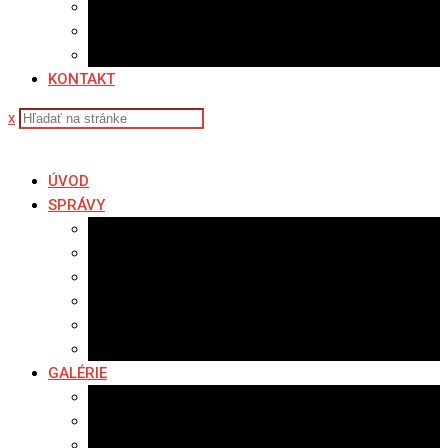
Sledovanosť
Cenník na stiahnutie
Ponuka práce
KONTAKT
x
ÚVOD
SPRÁVY
Všetky správy
Samospráva
Športové správy
Policajné správy
Hudobné správy
Komerčné správy
GALÉRIE
Najnovšie galérie
Archív 2021
Archív 2020