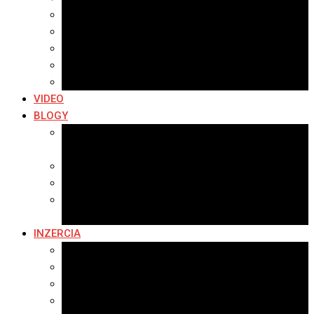
Archív 2019
Archív 2018
Archív 2017
Archív 2016
Archív 2015
VIDEO
BLOGY
Premeny mesta
SERIÁL: Premeny
Zo života mesta
Kam na výlet v okolí
Príroda v okolí Bardejova
Fotopasca
INZERCIA
Ponuka inzercie
Banerová reklama
Sledovanosť
Cenník na stiahnutie