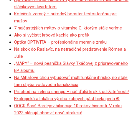
sláčikovým kvartetom
Kotvičník zemný – prírodný booster testosterónu pre
mužov
7 najčastejších mýtov o vitamíne C, ktorým stále veríme
Ako si vyčistiť krbové kachle ako profík
Optika OPTIVITA – profesionálne meranie zraku
Na skok do Raslavíc, na netradičné predstavenie Rómea a
Júlie
„MAPY“ – nová pesnička Slávky Tkáčovej z pripravovaného
EP albumu
Na Mihaľove chcú vybudovať multifunkčné ihrisko, no stále
tam chýba vodovod a kanalizácia
Prechod na zelenú energiu – náš ďalší krok k udržateľnosti!
Ekologická a lokálna výroba zubných pást biela perla ®
OOCR Šariš Bardejov bilancuje 10 rokov činnosti. V roku
2023 plánujú obnoviť novú atrakciu!
Vodič s 2,56 promile