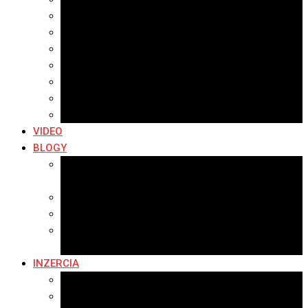
Archív 2021
Archív 2020
Archív 2019
Archív 2018
Archív 2017
Archív 2016
Archív 2015
VIDEO
BLOGY
Premeny mesta
SERIÁL: Premeny
Zo života mesta
Kam na výlet v okolí
Príroda v okolí Bardejova
Fotopasca
INZERCIA
Ponuka inzercie
Banerová reklama