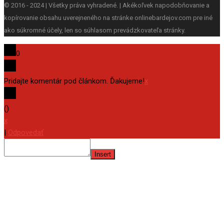
© 2016 - 2024 | Všetky práva vyhradené. | Akékoľvek napodobňovanie a
kopírovanie obsahu uverejneného na stránke onlinebardejov.com pre iné
ako súkromné účely, len so súhlasom prevádzkovateľa stránky.
0
Pridajte komentár pod článkom. Ďakujeme!
x
(
)
x
|
Odpovedať
Insert