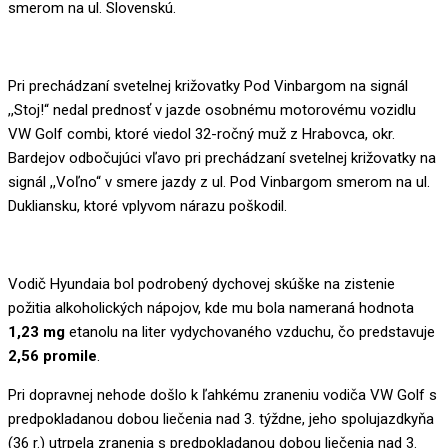
smerom na ul. Slovenskú.
Pri prechádzaní svetelnej križovatky Pod Vinbargom na signál
,,Stoj!“ nedal prednosť v jazde osobnému motorovému vozidlu
VW Golf combi, ktoré viedol 32-ročný muž z Hrabovca, okr.
Bardejov odbočujúci vľavo pri prechádzaní svetelnej križovatky na
signál ,,Voľno“ v smere jazdy z ul. Pod Vinbargom smerom na ul.
Dukliansku, ktoré vplyvom nárazu poškodil.
Vodič Hyundaia bol podrobený dychovej skúške na zistenie
požitia alkoholických nápojov, kde mu bola nameraná hodnota
1,23 mg
etanolu na liter vydychovaného vzduchu, čo predstavuje
2,56 promile
.
Pri dopravnej nehode došlo k ľahkému zraneniu vodiča VW Golf s
predpokladanou dobou liečenia nad 3. týždne, jeho spolujazdkyňa
(36 r.) utrpela zranenia s predpokladanou dobou liečenia nad 3.