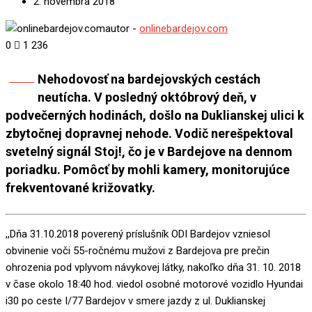
2. novembra 2018
autor -
onlinebardejov.com
0
1 236
Nehodovosť na bardejovských cestách
Share
neutícha. V posledný októbrový deň, v
podvečerných hodinách, došlo na Duklianskej ulici k
zbytočnej dopravnej nehode. Vodič nerešpektoval
svetelný signál Stoj!, čo je v Bardejove na dennom
poriadku. Pomôcť by mohli kamery, monitorujúce
frekventované križovatky.
,,Dňa 31.10.2018 poverený príslušník ODI Bardejov vzniesol
obvinenie voči 55-ročnému mužovi z Bardejova pre prečin
ohrozenia pod vplyvom návykovej látky, nakoľko dňa 31. 10. 2018
v čase okolo 18:40 hod. viedol osobné motorové vozidlo Hyundai
i30 po ceste I/77 Bardejov v smere jazdy z ul. Duklianskej