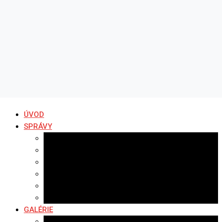
ÚVOD
SPRÁVY
Všetky správy
Samospráva
Športové správy
Policajné správy
Hudobné správy
Komerčné správy
GALÉRIE
Najnovšie galérie