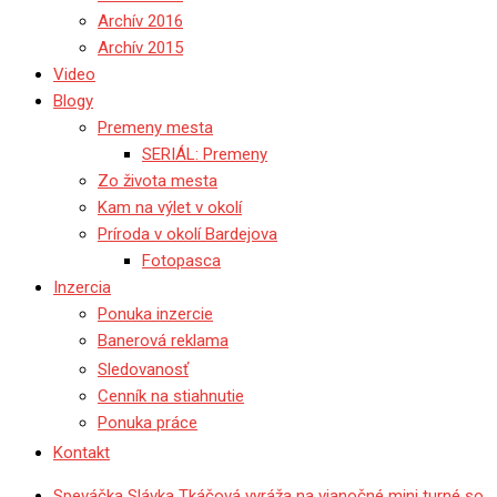
Archív 2016
Archív 2015
Video
Blogy
Premeny mesta
SERIÁL: Premeny
Zo života mesta
Kam na výlet v okolí
Príroda v okolí Bardejova
Fotopasca
Inzercia
Ponuka inzercie
Banerová reklama
Sledovanosť
Cenník na stiahnutie
Ponuka práce
Kontakt
Speváčka Slávka Tkáčová vyráža na vianočné mini turné so