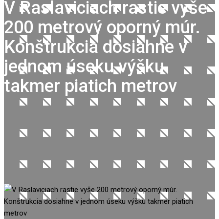
V Raslaviciach rastie vyše
200 metrový oporný múr.
Konštrukcia dosiahne v
jednom úseku výšku
takmer piatich metrov