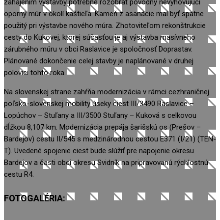
zahájením výstavby potrebné rozobrať pôvodný nevyhovujúci
oporný múr v okolí kaštieľa. Kameň z asanácie mal byť spätne
použitý pri výstavbe nového múra. Zhotoviteľom rekonštrukcie
cesty do Kukovej, ktorej súčasťou je aj výstavba masívneho
zárubného múru v obci Raslavice je spoločnosť Doprastav.
Plánované dokončenie celej stavby je naplánované v druhej
polovici tohto roka.
Na slovenskej strane zahŕňa modernizácia v rámci cezhraničnej
poľsko-slovenskej mobility úseky ciest III/3490 Raslavice –
Lopúchov – Stuľany a III/3500 Stuľany – Kuková s celkovou
dĺžkou 8,107 km. Modernizácia prepája šarišskú os (Prešov –
Bardejov) cestu II/545 s medzinárodnou cestou E371 (I/21) (TEN-
T). Uvedené spojenie ciest bude slúžiť pre napojenie okresu
Bardejov a časti obci okresu Svidník na pripravovanú rýchlostnú
cestu R4.
FOTOGALÉRIA: