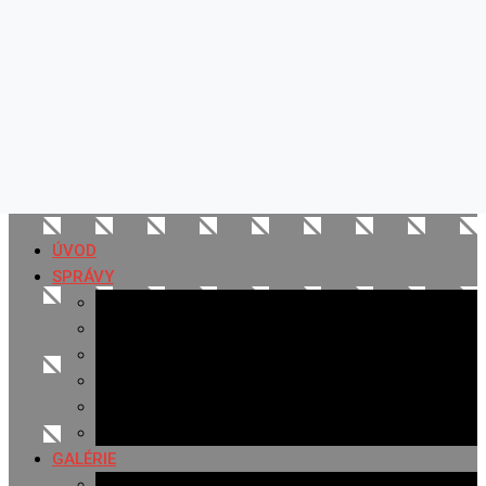
ÚVOD
SPRÁVY
Všetky správy
Samospráva
Športové správy
Policajné správy
Hudobné správy
Komerčné správy
GALÉRIE
Najnovšie galérie