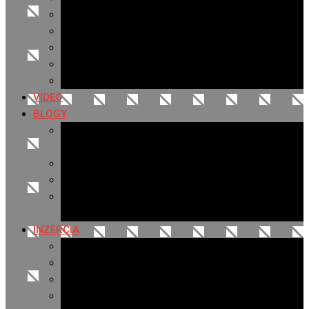
Archív 2019
Archív 2018
Archív 2017
Archív 2016
Archív 2015
VIDEO
BLOGY
Premeny mesta
SERIÁL: Premeny
Zo života mesta
Kam na výlet v okolí
Príroda v okolí Bardejova
Fotopasca
INZERCIA
Ponuka inzercie
Banerová reklama
Sledovanosť
Cenník na stiahnutie