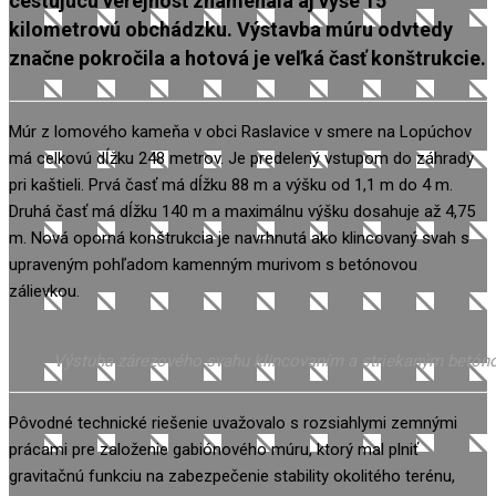
cestujúcu
verejnosť znamenala aj vyše 15
kilometrovú obchádzku. Výstavba múru odvtedy
značne pokročila a hotová je veľká časť konštrukcie.
Múr z lomového kameňa v obci Raslavice v smere na Lopúchov
má celkovú dĺžku 248 metrov. Je predelený vstupom do záhrady
pri kaštieli. Prvá časť má dĺžku 88 m a výšku od 1,1 m do 4 m.
Druhá časť má dĺžku 140 m a maximálnu výšku dosahuje až 4,75
m. Nová oporná konštrukcia je navrhnutá ako klincovaný svah s
upraveným pohľadom kamenným murivom s betónovou
zálievkou.
Výstuha zárezového svahu klincovaním a striekaným betón
Pôvodné technické riešenie uvažovalo s rozsiahlymi zemnými
prácami pre založenie gabiónového múru, ktorý mal plniť
gravitačnú funkciu na zabezpečenie stability okolitého terénu,