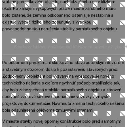
vrátane pamiatkového objektu, nachádzajúceho sa v blízkom
okolí. Po zahájení výkopových prác v mieste zárubného múru
bolo zistené, že zemina odkopaného ostenia je nestabilná a
existuje vysoké riziko jeho zosunutia, s vysokou
pravdepodobnosťou narušenia stability pamiatkového objektu.
Barokový kaštieľ, v súčasnosti Kláštor sv. Jozefa z 2. polo
Po odbornom preskúmaní skutkového stavu autorským dozorom
a stavebným dozorom došlo k pozastaveniu stavebných prác.
Zodpovedný projektant bol vyzvaný na vypracovanie nového
technického riešenia s cieľom navrhnúť spôsob stabilizácie tak,
aby bola zabezpečená stabilita pamiatkového objektu a zároveň
dodržané vzorové šírkové usporiadanie vozovky v zmysle
projektovej dokumentácie. Navrhnutá zmena technického riešenia
bola odsúhlasená obidvoma zmluvnými stranami.
V mieste stavby novej opornej konštrukcie bolo pred samotným