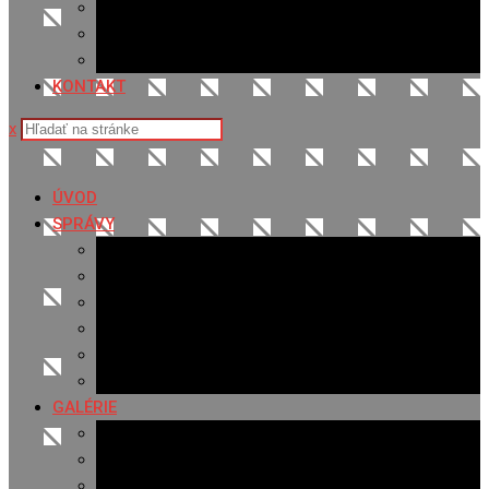
Sledovanosť
Cenník na stiahnutie
Ponuka práce
KONTAKT
x
ÚVOD
SPRÁVY
Všetky správy
Samospráva
Športové správy
Policajné správy
Hudobné správy
Komerčné správy
GALÉRIE
Najnovšie galérie
Archív 2021
Archív 2020