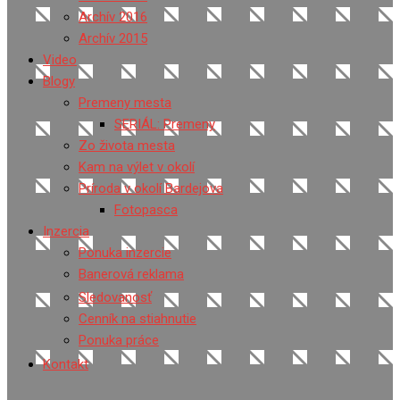
Archív 2016
Archív 2015
Video
Blogy
Premeny mesta
SERIÁL: Premeny
Zo života mesta
Kam na výlet v okolí
Príroda v okolí Bardejova
Fotopasca
Inzercia
Ponuka inzercie
Banerová reklama
Sledovanosť
Cenník na stiahnutie
Ponuka práce
Kontakt