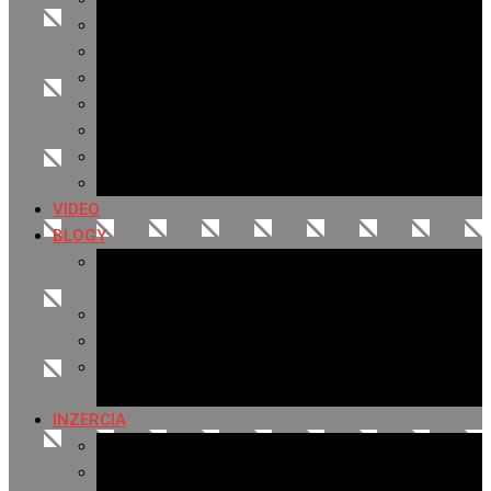
Archív 2021
Archív 2020
Archív 2019
Archív 2018
Archív 2017
Archív 2016
Archív 2015
VIDEO
BLOGY
Premeny mesta
SERIÁL: Premeny
Zo života mesta
Kam na výlet v okolí
Príroda v okolí Bardejova
Fotopasca
INZERCIA
Ponuka inzercie
Banerová reklama