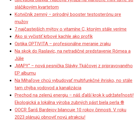
sláčikovým kvartetom
Kotvičník zemný – prírodný booster testosterónu pre
mužov
7 najčastejších mýtov o vitamíne C, ktorým stále veríme
Ako si vyčistiť krbové kachle ako profík
Optika OPTIVITA – profesionálne meranie zraku
Na skok do Raslavíc, na netradičné predstavenie Rómea a
Júlie
„MAPY“ – nová pesnička Slávky Tkáčovej z pripravovaného
EP albumu
Na Mihaľove chcú vybudovať multifunkčné ihrisko, no stále
tam chýba vodovod a kanalizácia
Prechod na zelenú energiu – náš ďalší krok k udržateľnosti!
Ekologická a lokálna výroba zubných pást biela perla ®
OOCR Šariš Bardejov bilancuje 10 rokov činnosti. V roku
2023 plánujú obnoviť novú atrakciu!
Súvislosti súčasnosti