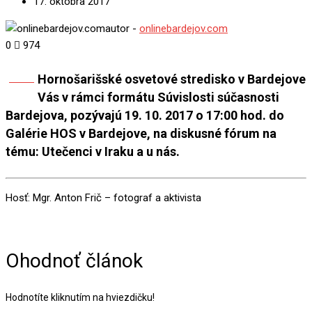
17. októbra 2017
autor -
onlinebardejov.com
0
974
Hornošarišské osvetové stredisko v Bardejove
Share
Vás v rámci formátu Súvislosti súčasnosti
Bardejova, pozývajú 19. 10. 2017 o 17:00 hod. do
Galérie HOS v Bardejove, na diskusné fórum na
tému: Utečenci v Iraku a u nás.
Hosť: Mgr. Anton Frič – fotograf a aktivista
Ohodnoť článok
Hodnotíte kliknutím na hviezdičku!