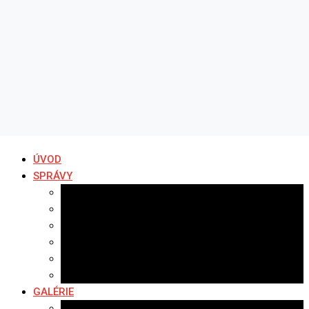
ÚVOD
SPRÁVY
Všetky správy
Samospráva
Športové správy
Policajné správy
Hudobné správy
Komerčné správy
GALÉRIE
Najnovšie galérie