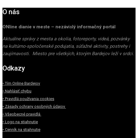
O nás
ONline dianie v meste – nezávislý informačný portál
Aktuálne správy z mesta a okolia, fotoreporty, videá, pozvánky
na kultúrno-spoločenské podujatia, súťažné aktivity, postrehy i
zaujímavosti. Miesto pre všetkých, ktorým Bardejov leží v srdci.
Odkazy
• Tím Online Bardejov
• Nahlásiť chybu
• Pravidlá používania cookies
• Zásady ochrany osobných údajov
• Všeobecné pravidlá
• Logo na stiahnutie
• Cenník na stiahnutie