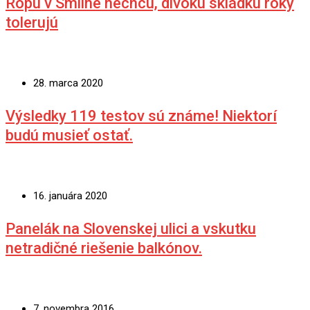
Ropu v Smilne nechcú, divokú skládku roky
tolerujú
28. marca 2020
Výsledky 119 testov sú známe! Niektorí
budú musieť ostať.
16. januára 2020
Panelák na Slovenskej ulici a vskutku
netradičné riešenie balkónov.
7. novembra 2016