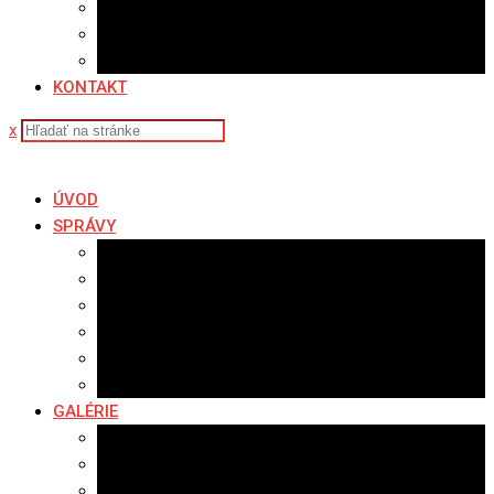
Sledovanosť
Cenník na stiahnutie
Ponuka práce
KONTAKT
x
ÚVOD
SPRÁVY
Všetky správy
Samospráva
Športové správy
Policajné správy
Hudobné správy
Komerčné správy
GALÉRIE
Najnovšie galérie
Archív 2021
Archív 2020