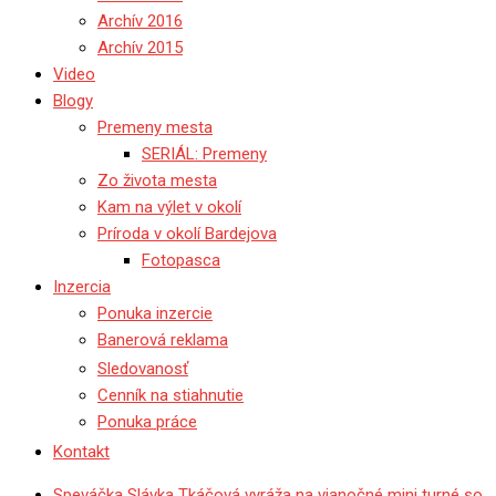
Archív 2016
Archív 2015
Video
Blogy
Premeny mesta
SERIÁL: Premeny
Zo života mesta
Kam na výlet v okolí
Príroda v okolí Bardejova
Fotopasca
Inzercia
Ponuka inzercie
Banerová reklama
Sledovanosť
Cenník na stiahnutie
Ponuka práce
Kontakt
Speváčka Slávka Tkáčová vyráža na vianočné mini turné so