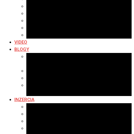
Archív 2019
Archív 2018
Archív 2017
Archív 2016
Archív 2015
VIDEO
BLOGY
Premeny mesta
SERIÁL: Premeny
Zo života mesta
Kam na výlet v okolí
Príroda v okolí Bardejova
Fotopasca
INZERCIA
Ponuka inzercie
Banerová reklama
Sledovanosť
Cenník na stiahnutie