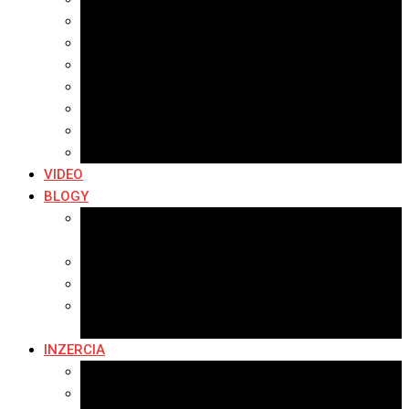
Archív 2021
Archív 2020
Archív 2019
Archív 2018
Archív 2017
Archív 2016
Archív 2015
VIDEO
BLOGY
Premeny mesta
SERIÁL: Premeny
Zo života mesta
Kam na výlet v okolí
Príroda v okolí Bardejova
Fotopasca
INZERCIA
Ponuka inzercie
Banerová reklama