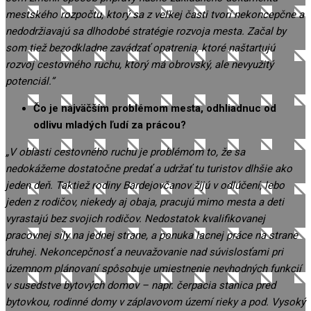
mestského rozpočtu, ktorý sa z veľkej časti tvorí nekoncepčne a
nedodržiavajú sa dlhodobé stratégie rozvoja mesta. Začal by
som tiež bezodkladne zavádzať opatrenia, ktoré naštartujú
rozvoj cestovného ruchu, ktorý má obrovský, ale nevyužitý
potenciál.”
Čo je najväčším problémom mesta, odhliadnuc od
odlivu mladých ľudí za prácou?
„V oblasti cestovného ruchu je problémom to, že sa
nedokážeme dostatočne predať a udržať tu turistov dlhšie ako
jeden deň. Taktiež rodiny Bardejovčanov žijú v odlúčení, lebo
jeden z rodičov, niekedy aj obaja, pracujú mimo mesta a deti
vyrastajú bez svojich rodičov. Nedostatok kvalifikovanej
pracovnej sily na jednej strane, a ponuka lacnej práce na strane
druhej. Nekoncepčnosť a neuvažovanie nad súvislosťami pri
územnom plánovaní spôsobuje umiestnenie nevhodných funkcií
v susedstve bytových domov – napr. čerpacia stanica pred
bytovkou, rodinné domy v záplavovom území rieky a pod. Vysoký