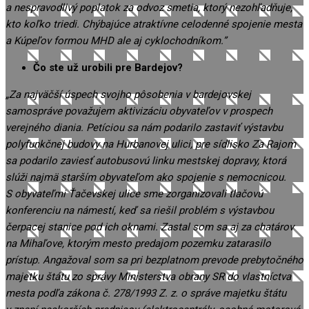
a nespravodlivý poplatok za odvoz smetia, ktorý nezohľadňuje,
kto koľko triedi. Chýbajúce atraktívne celodenné spojenie mesta
a Kúpeľov formou MHD ale aj cyklochodníkom.”
Čo ste už urobili pre Bardejov?
„Za najväčší úspech svojho pôsobenia v bardejovskej
samospráve považujem aktivizáciu obyvateľov v prospech
verejného diania. Petíciou sa nám podarilo zastaviť výstavbu
polyfunkčnej budovy na Hurbanovej ulici, pre sídlisko Za Rajom
sa podarilo zaviesť autobusovú linku mestskej dopravy, ktorá
slúži najmä starším obyvateľom ako spojenie s nemocnicou.
S obyvateľmi Ťačevskej ulice sme zorganizovali tlačovú
konferenciu na námestí, keď sa riešil problém s výstavbou
čerpacej stanice pod ich oknami. Zastal som sa aj za chatárov
na Mihaľove, ktorým mesto predajom pozemku zatarasilo
prístup. Angažoval som sa pri bezplatnom prevode prebytočného
majetku štátu zo správy Ministerstva obrany SR do vlastníctva
mesta podľa zákona č. 278/1993 Z. z. o správe majetku štátu