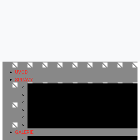
ÚVOD
SPRÁVY
Všetky správy
Samospráva
Športové správy
Policajné správy
Hudobné správy
Komerčné správy
GALÉRIE
Najnovšie galérie