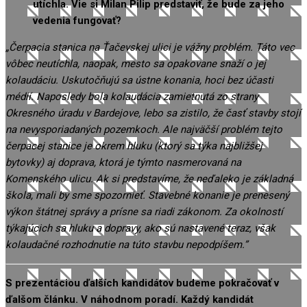
utíchla. Vie si Milan Pilip predstaviť, že bude za jeho
vedenia fungovať?
„Čerpacia stanica na Ťačevskej ulici je vážny problém. Táto vec
vôbec neutíchla, naopak, mesto sa opakovane snaží o jej
kolaudáciu. Uskutočňujú sa ústne konania, hoci bez účasti
médií. Naposledy bola kolaudácia zamietnutá zo strany
Okresného úradu v Bardejove, lebo sa zistilo, že časť stavby stojí
na nevysporiadaných pozemkoch. Ale najväčší problém tejto
čerpacej stanice je okrem hluku (ktorý sa týka najbližšej
bytovky) aj doprava, ktorá je týmto nasmerovaná na
Komenského ulicu. Ak si predstavíme, že neďaleko je základná
škola, mali by sme spozornieť. Stavebné konanie je prenesený
výkon štátnej správy a prísne sa riadi zákonom. Za okolností
týkajúcich sa hluku a dopravy, ako sú nastavené teraz, však
kolaudačné rozhodnutie na túto stavbu nepodpíšem.”
S prezentáciou ďalších kandidátov budeme pokračovať v
ďalšom článku. V náhodnom poradí. Každý kandidát