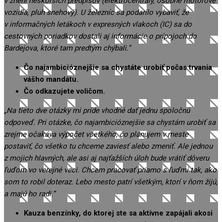
v znení neskorších predpisov (elektrocentrály, osobné motorové
vozidlá, pluh snehový). U železníc sa podarilo vybaviť, že
v informačných letákoch v expresných vlakoch (IC) sa do
cestovných poriadkov dostali aj informácie o prípojoch do
Bardejova, ktoré tam predtým chýbali.”
Čo najambicióznejšie sa chystáte urobiť počas trvania
vášho mandátu.
Čo odkazujete voličom.
„Na tieto dve otázky mi príde vhodné dať jednu spoločnú
odpoveď. Pri otázke, čo najambicióznejšie sa chystám urobiť sa
zrejme očakáva výpočet všetkého, čo plánujem v meste
postaviť, čo všetko tu chceme zaviesť alebo zmeniť. Ale jednou
z mojich hlavných, ale asi aj najťažších úloh bude vrátiť dôveru
ľuďom vo verejné veci. Chcem pracovať priamo s ľuďmi tak, ako
som to robil doteraz. Lebo mesto patrí všetkým, ktorí v ňom žijú,
a majú ho radi.”
Kauza benzínky, do ktorej ste sa aktívne zapájali akosi