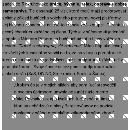
zadelil do 5 okruhov ako
práca, bývanie, relax, doprava a dobrá
samospráva.
Tie obsahujú 25 vízií, ktoré majú majú predstavovať
solídny základ budúceho volebného programu novej platformy.
Jej hlavnou zásadou je nulová tolerancia voči korupcii. Garantujú
pevný charakter každého jej člena. Tých je v súčasnosti jedenásť
a spolu s Milanom Pilipom sa budú uchádzať o hlasy voličov s
heslom
“Dobré zachovajme, zlé zmeňme”
. Milan Pilip ako jediný
zo všetkých kandidátov vsadil na to, že sa v boji o primátorské
kreslo neuchádza ako jednotlivec, ale s podporou ďalších ľudí v
jeho platforme. Svoje šance si tiež poistil podporou koalície
piatich strán (SaS, OĽaNO, Sme rodina, Spolu a Šanca).
„Urobím čo je v mojich silách, aby som ľudí presvedčil
o svojom úprimnom úmysle posunúť naše mesto
ďalej. Rovnako tak aj o kvalitách ľudí z môjho tímu,
ktorí sa uchádzajú o hlasy Bardejovčanov na pozície
poslancov nášho mestského zákonodarného zboru.”