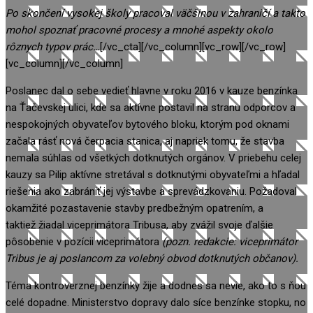
Po skončení vysokej školy pracoval väčšinou v zahraničí a takto
mohol spoznať pracovné procesy a mnohé aspekty okolo
rôznych typov prác…
[/vc_cta][/vc_column][vc_row][/vc_row]
[vc_column][/vc_column]
Poslanec dal o sebe vedieť hlavne v roku 2016 v kauze benzínka
na Ťačevskej ulici, kde sa aktívne postavil na stranu odporcov a
nespokojných obyvateľov bytového bloku, ktorým pod oknami
začala rásť nová čerpacia stanica, aj napriek tomu, že stavba
nemala súhlas od všetkých dotknutých orgánov. V priebehu celej
kauzy sa Pilip aktívne stretával s dotknutými obyvateľmi a hľadal
riešenia ako zabrániť jej výstavbe a sprevádzkovaniu. Požadoval
okamžité pozastavenie stavby predbežným opatrením, a
taktiež žiadal viceprimátora Tribusa, aby zvážil svoje ďalšie
pôsobenie v pozícii viceprimátora
(pozn. redakcie: viceprimátor
Tribus je aj poslancom za volebný obvod dotknutých občanov).
Téma kontroverznej benzínky žije a dodnes sa nevie, ako to s ňou
celé dopadne. Ministerstvo dopravy dalo síce benzínke stopku, no