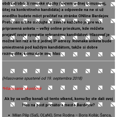
obdržal/obdrží rovnaké otázky (okrem jednej bónusovej,
šitej na konkrétneho kandidáta) a odpovede na ne si už
onedlho budete môct prečítať na stránke ONline Bardejov.
Preto nás určite sledujte. V závere každého je pre vás
pripravená anketa – veľký online prieskum, kde môžete
prejaviť svoje sympatie vybranému kandidátovi. Hlasovať je
možné len raz a to z jednej IP adresy. Rovnaká anketa bude
umiestnená pod každým kandidátom, takže si dobre
rozmyslite, komu dáte svoj hlas.
(Hlasovanie spustené od 19. septembra 2018)
*Hlasovanie ukončené
Ak by sa voľby konali už tento víkend, komu by ste dali svoj
hlas na post primátora mesta Bardejov?
Milan Pilip (SaS, OĽaNO, Sme Rodina – Boris Kollár, Šanca,