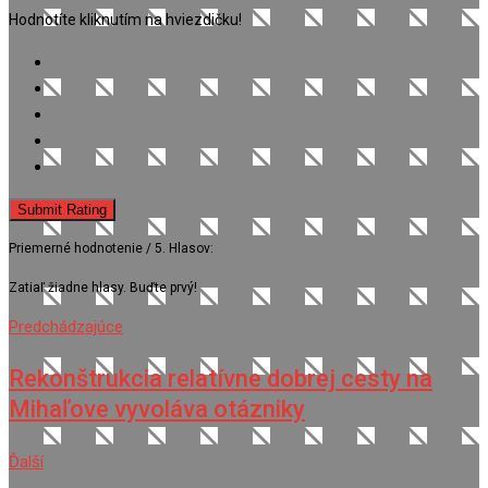
Hodnotíte kliknutím na hviezdičku!
Submit Rating
Priemerné hodnotenie
/ 5. Hlasov:
Zatiaľ žiadne hlasy. Buďte prvý!
Predchádzajúce
Rekonštrukcia relatívne dobrej cesty na
Mihaľove vyvoláva otázniky
Ďalší