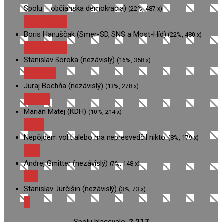
Spolu – občianska demokracia)
(22%, 487 x)
Boris Hanuščak (Smer-SD, SNS a Most-Híd)
(22%, 480 x)
Stanislav Soroka (nezávislý)
(16%, 358 x)
Juraj Bochňa (nezávislý)
(13%, 278 x)
Marián Matej (KDH)
(10%, 214 x)
Nepôjdem voliť alebo ma nepresvedčil nikto.
(8%, 179 x)
Andrej Gmitter (nezávislý)
(7%, 148 x)
Stanislav Jurčišin (nezávislý)
(3%, 73 x)
Spolu hlasovalo:
2 217