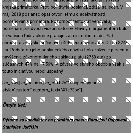
krajská primátorka. Proti boli štyria poslanci, zdržal sa jeden. V
máji 2018 poslanec opäť otvoril tému o adekvátnosti
odmeňovania primátora. Pozornosť tentokrát venoval aj
odmenám pre dvoch viceprimátorov. Hlavným argumentom bolo,
že väčšina ľudí v okrese pracuje za minimálnu mzdu. Plat
primátora vo výške súčasných 4055 eur navrhoval znížiť na 3243
eur. Podstatou jeho poslaneckého návrhu bolo zníženie percenta
navýšenia zákonom daného základu platu (2758 eur) zo
súčasných 47% na 17,56%. V závere volebného obdobia však s
touto iniciatívou nebol úspešný.
[vc_row][vc_column][vc_cta h2=”” shape=”square”
style=”custom” custom_text=”#1e73be”]
Čítajte tiež:
Pýtame sa kandidátov na primátora mesta Bardejov! Odpovedá
Stanislav Jurčišin