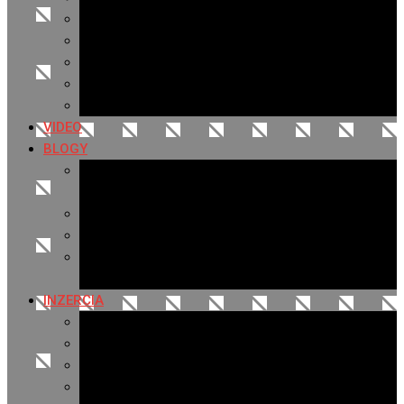
Archív 2019
Archív 2018
Archív 2017
Archív 2016
Archív 2015
VIDEO
BLOGY
Premeny mesta
SERIÁL: Premeny
Zo života mesta
Kam na výlet v okolí
Príroda v okolí Bardejova
Fotopasca
INZERCIA
Ponuka inzercie
Banerová reklama
Sledovanosť
Cenník na stiahnutie