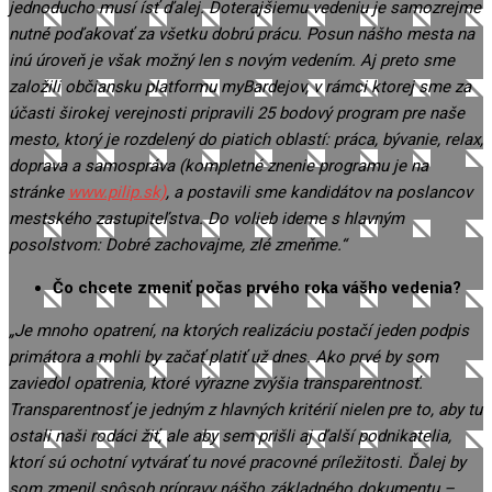
jednoducho musí ísť ďalej. Doterajšiemu vedeniu je samozrejme
nutné poďakovať za všetku dobrú prácu. Posun nášho mesta na
inú úroveň je však možný len s novým vedením. Aj preto sme
založili občiansku platformu myBardejov, v rámci ktorej sme za
účasti širokej verejnosti pripravili 25 bodový program pre naše
mesto, ktorý je rozdelený do piatich oblastí: práca, bývanie, relax,
doprava a samospráva (kompletné znenie programu je na
stránke
www.pilip.sk)
, a postavili sme kandidátov na poslancov
mestského zastupiteľstva. Do volieb ideme s hlavným
posolstvom: Dobré zachovajme, zlé zmeňme.“
Čo chcete zmeniť počas prvého roka vášho vedenia?
„Je mnoho opatrení, na ktorých realizáciu postačí jeden podpis
primátora a mohli by začať platiť už dnes. Ako prvé by som
zaviedol opatrenia, ktoré výrazne zvýšia transparentnosť.
Transparentnosť je jedným z hlavných kritérií nielen pre to, aby tu
ostali naši rodáci žiť, ale aby sem prišli aj ďalší podnikatelia,
ktorí sú ochotní vytvárať tu nové pracovné príležitosti. Ďalej by
som zmenil spôsob prípravy nášho základného dokumentu –