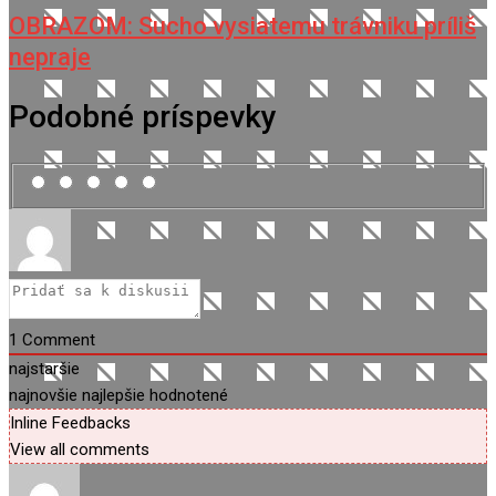
OBRAZOM: Sucho vysiatemu trávniku príliš
nepraje
Podobné príspevky
1
Comment
najstaršie
najnovšie
najlepšie hodnotené
Inline Feedbacks
View all comments