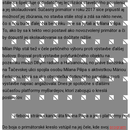
stále sa špekuluje o dodatočnej legalizácii stavebného povolenia
a jej skolaudovaní. Súčasný primátor v roku 2017 síce pripustil aj
možnosť jej zbúrania, no stavba stále stojí a zdá sa nikto nevie,
čo s ňou bude ďalej. Na benzínku sme sa pýtali aj Milana Pilipa.
To, ako by sa k tekto veci postavil ako novozvolený primátor a či
by dopustil jej skolaudovanie sa dočítate nižšie.
Milan Pilip stál tiež v čele petičného výboru proti výstavbe ďalšej
budovy. Bojoval proti výstavbe polyfunkčného objektu na
pozemku medzi Dlhým radom a Hurbanovou, no práve benzínka
na Ťačevskej ulici spojila osobu Milana Pilipa s aktivistkou Máriou
Ferkovou, ktorá sa ako obyvateľka dotknutého paneláku, proti
výstavbe najviac angažovala. Dnes je spoločne s ďalšími
súčasťou platformy myBardejov, ktorí zabojujú o kreslá
poslancov.
Webová stránka kandidáta Milana Pilipa a jeho platformy myB
Do boja o primátorské kreslo vstúpil na jej čele, kde svoj
program