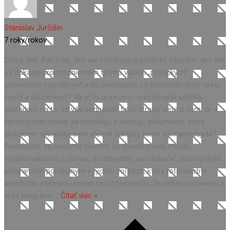
Stanislav Jurčišin
7 roky/rokov
Dobrý deň. Pán Pilip, ako asi celoživotný politický ašpirant, ako ste
sa dokázal prostredníctvom týchto vašich „politických“
skúseností vyprofilovať a čo považujete za pozitívum tejto vašej
cesty a skúseností? Ak je to pravicovo orientovaná politika,
vzhľadom na to, že vás podporujú tieto strany, viete o tom, že v
rámci týchto volieb sa ponúkajú a existujú dokumenty, ktoré
absolútne vyvracajú tieto ideové základy, ktoré asi nasledujete?
Považujete za seriózne hovoriť, že chcete meniť mesto,
vysťahovalectvo a dôveru a odmietate sa zaoberať strategickým
programom ponúkaným v týchto voľbách, ktorý toto vlastne
absolútne a preukázateľne rieši? Nemyslíte, že riešenie pravidiel a
teda programu
…
Čítať viac »