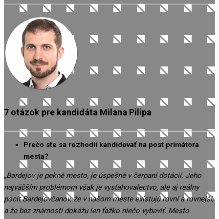
7 otázok pre kandidáta Milana Pilipa
Prečo ste sa rozhodli kandidovať na post primátora
mesta?
„Bardejov je pekné mesto, je úspešné v čerpaní dotácií. Jeho
najväčším problémom však je vysťahovalectvo, ale aj reálny
pocit Bardejovčanov, že v našom meste existujú rovní a rovnejší,
a že bez známostí dokážu len ťažko niečo vybaviť. Mesto