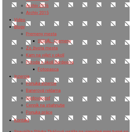
Archív 2016
Archív 2015
Video
Blogy
Premeny mesta
SERIÁL: Premeny
Zo života mesta
Kam na výlet v okolí
Príroda v okolí Bardejova
Fotopasca
Inzercia
Ponuka inzercie
Banerová reklama
Sledovanosť
Cenník na stiahnutie
Ponuka práce
Kontakt
Speváčka Slávka Tkáčová vyráža na vianočné mini turné so