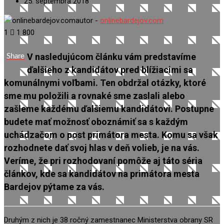
25. septembra 2018
autor -
onlinebardejov.com
1
1 800
V nasledujúcom článku vám predstavíme
Share
ďalšieho z kandidátov pred blížiacimi sa
komunálnymi voľbami. Ten obdržal otázky, ktoré
sme mu položili a rovnaké sme zaslali alebo
zašleme každému ďalšiemu kandidátovi. Postupne
budete mať možnosť oboznámiť sa s každým
uchádzačom o post primátora mesta. Komu sa však
rozhodnete dať svoj hlas v deň volieb, je na vás.
Veríme, že pri rozhodovaní pomôže aj táto séria
článkov, kde sa kandidátov na primátora mesta
Bardejov
pýtame
za vás.
Druhým z nich je 38 ročný zamestnanec Ministerstva obrany SR