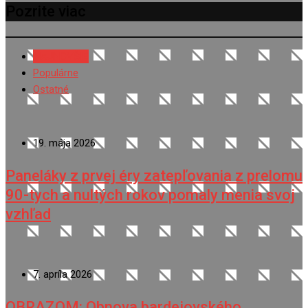
Pozrite viac
NAJNOVŠIE
Populárne
Ostatné
19. mája 2026
Paneláky z prvej éry zatepľovania z prelomu
90-tych a nultých rokov pomaly menia svoj
vzhľad
7. apríla 2026
OBRAZOM: Obnova bardejovského