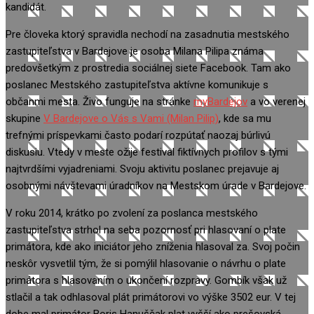
kandidát.
Pre človeka ktorý spravidla nechodí na zasadnutia mestského
zastupiteľstva v Bardejove je osoba Milana Pilipa známa
predovšetkým z prostredia sociálnej siete Facebook. Tam ako
poslanec Mestského zastupiteľstva aktívne komunikuje s
občanmi mesta. Živo funguje na stránke
myBardejov
a vo verenej
skupine
V Bardejove o Vás s Vami (Milan Pilip)
, kde sa mu
trefnými príspevkami často podarí rozpútať naozaj búrlivú
diskusiu. Vtedy v meste ožije festival fiktívnych profilov s tými
najtvrdšími vyjadreniami. Svoju aktivitu poslanec prejavuje aj
osobnými návštevami úradníkov na Mestskom úrade v Bardejove.
V roku 2014, krátko po zvolení za poslanca mestského
zastupiteľstva strhol na seba pozornosť pri hlasovaní o plate
primátora, kde ako iniciátor jeho zníženia hlasoval za. Svoj počin
neskôr vysvetlil tým, že si pomýlil hlasovanie o návrhu o plate
primátora s hlasovaním o ukončení rozpravy. Gombík však už
stlačil a tak odhlasoval plát primátorovi vo výške 3502 eur. V tej
dobe mal primátor Boris Hanuščak plat vyšší ako prešovská