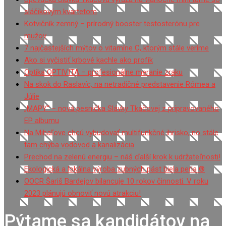
sláčikovým kvartetom
Kotvičník zemný – prírodný booster testosterónu pre
mužov
7 najčastejších mýtov o vitamíne C, ktorým stále veríme
Ako si vyčistiť krbové kachle ako profík
Optika OPTIVITA – profesionálne meranie zraku
Na skok do Raslavíc, na netradičné predstavenie Rómea a
Júlie
„MAPY“ – nová pesnička Slávky Tkáčovej z pripravovaného
EP albumu
Na Mihaľove chcú vybudovať multifunkčné ihrisko, no stále
tam chýba vodovod a kanalizácia
Prechod na zelenú energiu – náš ďalší krok k udržateľnosti!
Ekologická a lokálna výroba zubných pást biela perla ®
OOCR Šariš Bardejov bilancuje 10 rokov činnosti. V roku
2023 plánujú obnoviť novú atrakciu!
Pýtame sa kandidátov na