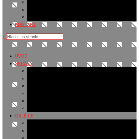
Sledovanosť
Cenník na stiahnutie
Ponuka práce
KONTAKT
x
ÚVOD
SPRÁVY
Všetky správy
Samospráva
Športové správy
Policajné správy
Hudobné správy
Komerčné správy
GALÉRIE
Najnovšie galérie
Archív 2021
Archív 2020