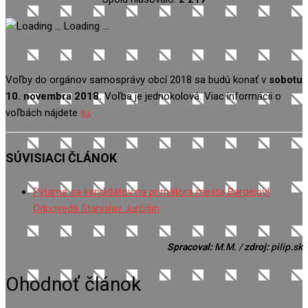
Loading ...
Voľby do orgánov samosprávy obcí 2018 sa budú konať v
sobotu
10. novembra 2018.
Voľba je jednokolová. Viac informácii o
voľbách nájdete
tu
.
SÚVISIACI ČLÁNOK
Pýtame sa kandidátov na primátora mesta Bardejov!
Odpovedá Stanislav Jurčišin
Spracoval:
M.M. /
zdroj:
pilip.sk
Ohodnoť článok