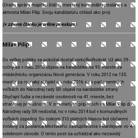
(Úradu správy majetku štátu), mestský komunálny poslanec a
aktivista Milan Pilip. Svoju kandidatúru ohlásil ako prvý.
(v závere článku je online prieskum)
Milan Pilip
Do veľkej politiky sa pokúšal dostať niekoľkoľkokrát. Už ako 29-
ročný sa v roku 2010 objavil na kandidátke na 95. mieste za
mládežnícku organizáciu Nová generácia. V roku 2012 na 135.
mieste za rovnaký subjekt a v roku 2016 sa v parlamentných
voľbách do Národnej rady SR objavil na kandidátke strany
Obyčajní ľudia a nezávislé osobnosti na 41. mieste, bez
straníckej príslušnosti. V zmienených prípadoch sa Milan Pilip do
Národnej rady SR nedostal, no v roku 2014 bol v komunálnych
voľbách úspešný. So ziskom 310 platných hlasov bol občanmi
zvolený za poslanca Mestského zastupiteľstva v Bardejove vo 4.
volebnom obvode. O tento post sa uchádzal ako nezavislý