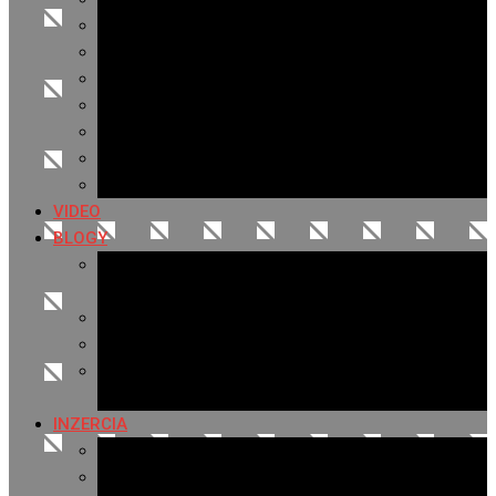
Archív 2021
Archív 2020
Archív 2019
Archív 2018
Archív 2017
Archív 2016
Archív 2015
VIDEO
BLOGY
Premeny mesta
SERIÁL: Premeny
Zo života mesta
Kam na výlet v okolí
Príroda v okolí Bardejova
Fotopasca
INZERCIA
Ponuka inzercie
Banerová reklama