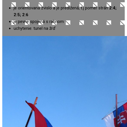
je orientovaná zvislo a je predĺžená, t.j pomer strán
2:4;
2:5; 2:6
je pevne spojená s rahnom
uchytenie: tunel na žrď