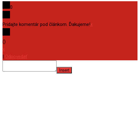
0
Pridajte komentár pod článkom. Ďakujeme!
x
(
)
x
|
Odpovedať
Insert