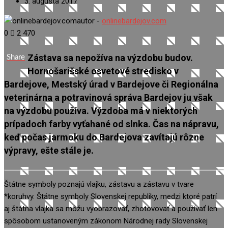
3. augusta 2017
autor -
onlinebardejov.com
0
2 470
Zástava sa nepožíva na výzdobu budov.
Share
Hornošarišské osvetové stredisko v
Bardejove, Mestský úrad v Bardejove
či
Regionálna
veterinárna a potravinová správa Bardejov
ju však
na výzdobu používa. Výzdoba má v niektorých
prípadoch farby vyťahané od slnka. Čas na nápravu,
keď počas jarmoku do Bardejova zavítajú rôzne
výpravy, ešte
stále
je.
Štátne symboly poznajú vlajku, zástavu a zástavu v tvare
*koruhvy. Štátne symboly Slovenskej republiky, medzi ktoré patrí
aj štátna vlajka sa môžu vyobrazovať, zhotovovať a používať len
spôsobom ustanoveným zákonom Národnej rady Slovenskej