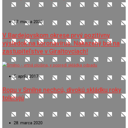
17. marca 2020
V Bardejovskom okrese prvý pozitívny
výsledok na koronavírus. Nakazený bol na
zastupiteľstve v Giraltovciach!
5. apríla 2017
Ropu v Smilne nechcú, divokú skládku roky
tolerujú
28. marca 2020