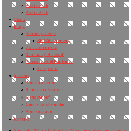
Archív 2016
Archív 2015
Video
Blogy
Premeny mesta
SERIÁL: Premeny
Zo života mesta
Kam na výlet v okolí
Príroda v okolí Bardejova
Fotopasca
Inzercia
Ponuka inzercie
Banerová reklama
Sledovanosť
Cenník na stiahnutie
Ponuka práce
Kontakt
Speváčka Slávka Tkáčová vyráža na vianočné mini turné so