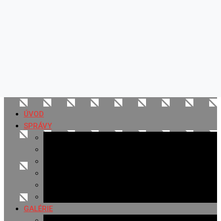
ÚVOD
SPRÁVY
Všetky správy
Samospráva
Športové správy
Policajné správy
Hudobné správy
Komerčné správy
GALÉRIE
Najnovšie galérie