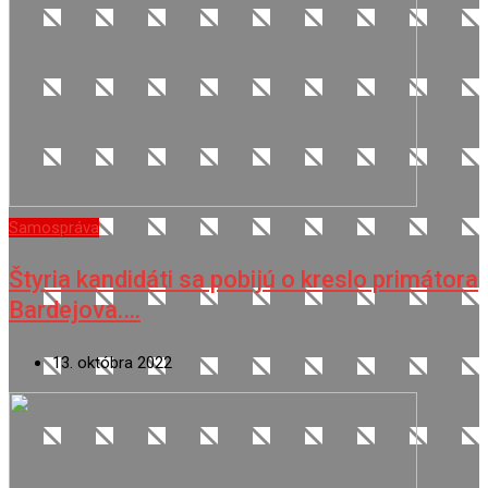
Samospráva
Štyria kandidáti sa pobijú o kreslo primátora
Bardejova.…
13. októbra 2022