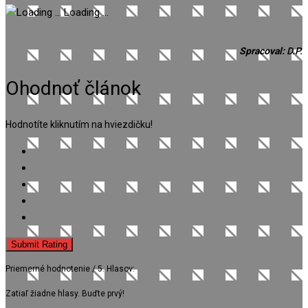
Loading ...
Spracoval:
D.P.
Ohodnoť článok
Hodnotíte kliknutím na hviezdičku!
Submit Rating
Priemerné hodnotenie
/ 5. Hlasov:
Zatiaľ žiadne hlasy. Buďte prvý!