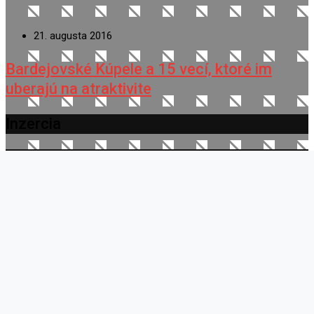
21. augusta 2016
Bardejovské Kúpele a 15 vecí, ktoré im
uberajú na atraktivite
Inzercia