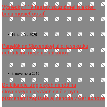
Výsledky 119 testov sú známe! Niektorí
budú musieť ostať.
16. januára 2020
Panelák na Slovenskej ulici a vskutku
netradičné riešenie balkónov.
7. novembra 2016
Do bilancie tragických nehôd na
slovenských cestách sa čiernymi
písmenami zapísala aj nehoda v Gerlachove