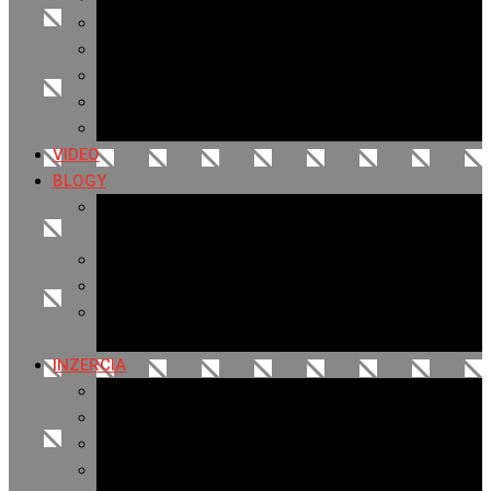
Archív 2019
Archív 2018
Archív 2017
Archív 2016
Archív 2015
VIDEO
BLOGY
Premeny mesta
SERIÁL: Premeny
Zo života mesta
Kam na výlet v okolí
Príroda v okolí Bardejova
Fotopasca
INZERCIA
Ponuka inzercie
Banerová reklama
Sledovanosť
Cenník na stiahnutie