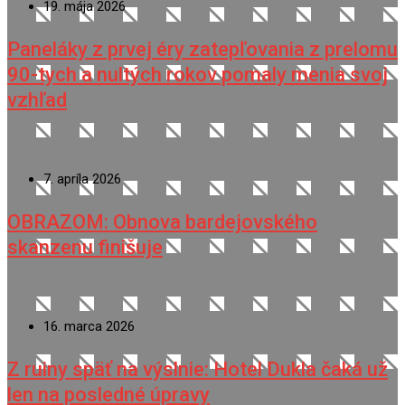
19. mája 2026
Paneláky z prvej éry zatepľovania z prelomu
90-tych a nultých rokov pomaly menia svoj
vzhľad
7. apríla 2026
OBRAZOM: Obnova bardejovského
skanzenu finišuje
16. marca 2026
Z ruiny späť na výslnie: Hotel Dukla čaká už
len na posledné úpravy