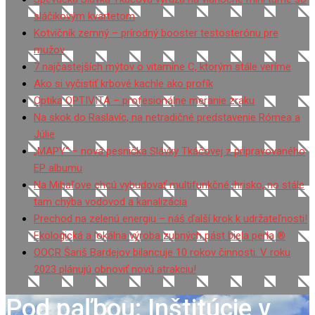
sláčikovým kvartetom
Kotvičník zemný – prírodný booster testosterónu pre
mužov
7 najčastejších mýtov o vitamíne C, ktorým stále veríme
Ako si vyčistiť krbové kachle ako profík
Optika OPTIVITA – profesionálne meranie zraku
Na skok do Raslavíc, na netradičné predstavenie Rómea a
Júlie
„MAPY“ – nová pesnička Slávky Tkáčovej z pripravovaného
EP albumu
Na Mihaľove chcú vybudovať multifunkčné ihrisko, no stále
tam chýba vodovod a kanalizácia
Prechod na zelenú energiu – náš ďalší krok k udržateľnosti!
Ekologická a lokálna výroba zubných pást biela perla ®
OOCR Šariš Bardejov bilancuje 10 rokov činnosti. V roku
2023 plánujú obnoviť novú atrakciu!
Pod paľbou: Inštitúcie v