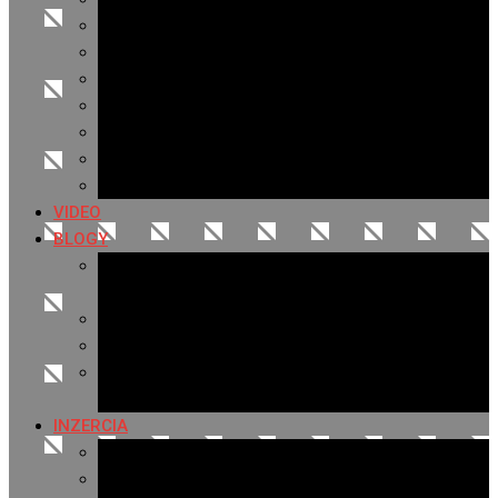
Archív 2021
Archív 2020
Archív 2019
Archív 2018
Archív 2017
Archív 2016
Archív 2015
VIDEO
BLOGY
Premeny mesta
SERIÁL: Premeny
Zo života mesta
Kam na výlet v okolí
Príroda v okolí Bardejova
Fotopasca
INZERCIA
Ponuka inzercie
Banerová reklama