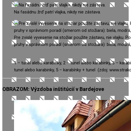
Na fasádnu žrď patrí vlajka, nikdy nie zástava.
Pre zvislé vyvesenie na stožiar použite zástavu, nie vlajku. Po
pruhy v správnom poradí (smerom od stožiara): biela, modrá,
1 – tunel alebo karabinky, 2 – tunel alebo karabinky, 3 – karabi
tunel alebo karabinky, 5 – karabínky + tunel (zdoj: www.strak
OBRAZOM: Výzdoba inštitúcií v Bardejove