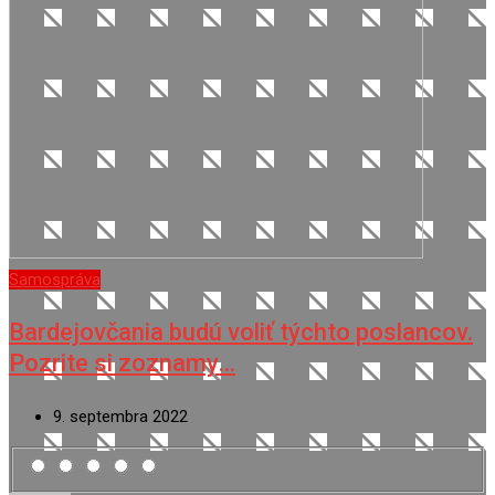
Samospráva
Bardejovčania budú voliť týchto poslancov.
Pozrite si zoznamy…
9. septembra 2022