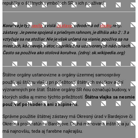
republiky o štátnych symboloch SR a ich používaní.
Koruhva
je typ
vexila
, zvislá
zástava
, odvodená od
vlajky
, resp.
zástavy. Je pevne spojená s priečnym rahnom, je dlhšia ako 2 : 3 a
vztyčuje sa na stožiar. Nie je však určená na vianie, používa sa na
miestach, kde neveje vietor, napríklad na uzatvorených nádvoriach.
Často sa používa ako stolová koruhva. (zdroj: sk.wikipedia.org)
Štátne orgány ustanovizne a orgány územnej samosprávy
používajú štátnu vlajku pri príležitosti štátnych sviatkov a dní
významných pre štát. Štátne orgány SR ňou označujú budovy, v
ktorých sídlia aj mimo týchto príležitostí.
Štátna vlajka sa nesmie
používať poškodená ani zašpinená.
Správne použitie štátnej zástavy má Okresný úrad v Bardejove či
Okresná prokuratúra v Bardejove. Druhá menovaná inštitúcia ju
má najnovšiu, teda aj farebne najkrajšiu.