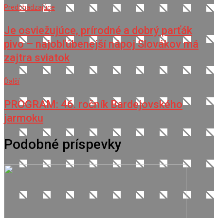
Predchádzajúce
Je osviežujúce, prírodné a dobrý parťák
pivo – najobľúbenejší nápoj Slovákov má
zajtra sviatok
Ďalší
PROGRAM: 46. ročník Bardejovského
jarmoku
Podobné príspevky