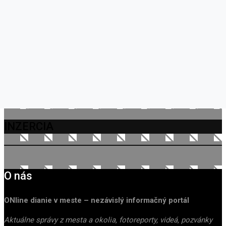
INZERCIA
O nás
ONline dianie v meste – nezávislý informačný portál
Aktuálne správy z mesta a okolia, fotoreporty, videá, pozvánky