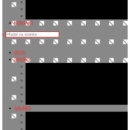
Sledovanosť
Cenník na stiahnutie
Ponuka práce
KONTAKT
x
ÚVOD
SPRÁVY
Všetky správy
Samospráva
Športové správy
Policajné správy
Hudobné správy
Komerčné správy
GALÉRIE
Najnovšie galérie
Archív 2021
Archív 2020