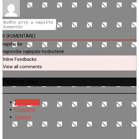
0
(KOMENTÁRE)
najstaršie
najnovšie
najlepšie hodnotené
Inline Feedbacks
View all comments
Pozrite viac
NAJNOVŠIE
Populárne
Ostatné