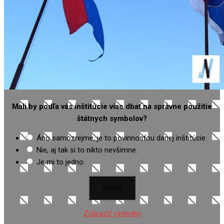
Mali by podľa vás inštitúcie viac dbať na správne použitie
štátnych symbolov?
Áno samozrejme, je to povinnosťou danej inštitúcie.
Nie, aj tak si to nikto nevšimne.
Je mi to jedno.
Zobraziť výsledky