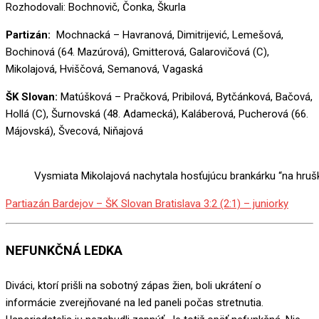
Rozhodovali: Bochnovič, Čonka, Škurla
Partizán:
Mochnacká – Havranová, Dimitrijević, Lemešová,
Bochinová (64. Mazúrová), Gmitterová, Galarovičová (C),
Mikolajová, Hviščová, Semanová, Vagaská
ŠK Slovan:
Matúšková – Pračková, Pribilová, Bytčánková, Bačová,
Hollá (C), Šurnovská (48. Adamecká), Kaláberová, Pucherová (66.
Májovská), Švecová, Niňajová
Vysmiata Mikolajová nachytala hosťujúcu brankárku “na hruš
Partiazán Bardejov – ŠK Slovan Bratislava 3:2 (2:1) – juniorky
NEFUNKČNÁ LEDKA
Diváci, ktorí prišli na sobotný zápas žien, boli ukrátení o
informácie zverejňované na led paneli počas stretnutia.