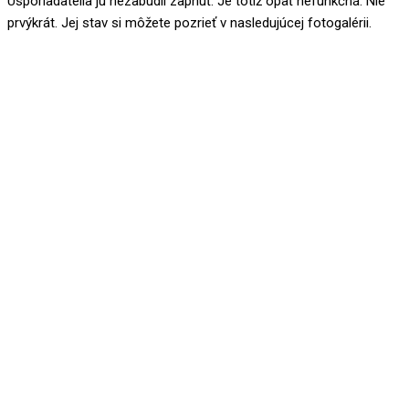
Usporiadatelia ju nezabudli zapnúť. Je totiž opäť nefunkčná. Nie
prvýkrát. Jej stav si môžete pozrieť v nasledujúcej fotogalérii.