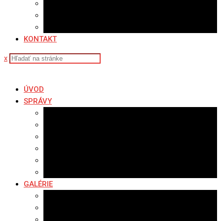
Sledovanosť
Cenník na stiahnutie
Ponuka práce
KONTAKT
x
ÚVOD
SPRÁVY
Všetky správy
Samospráva
Športové správy
Policajné správy
Hudobné správy
Komerčné správy
GALÉRIE
Najnovšie galérie
Archív 2021
Archív 2020