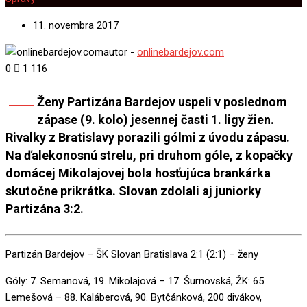
11. novembra 2017
autor -
onlinebardejov.com
0
1 116
Ženy Partizána Bardejov uspeli v poslednom
Share
zápase (9. kolo) jesennej časti 1. ligy žien.
Rivalky z Bratislavy porazili gólmi z úvodu zápasu.
Na ďalekonosnú strelu, pri druhom góle, z kopačky
domácej Mikolajovej bola hosťujúca brankárka
skutočne prikrátka. Slovan zdolali aj juniorky
Partizána 3:2.
Partizán Bardejov – ŠK Slovan Bratislava 2:1 (2:1) – ženy
Góly: 7. Semanová, 19. Mikolajová – 17. Šurnovská, ŽK: 65.
Lemešová – 88. Kaláberová, 90. Bytčánková, 200 divákov,