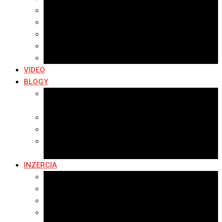
Archív 2019
Archív 2018
Archív 2017
Archív 2016
Archív 2015
VIDEO
BLOGY
Premeny mesta
SERIÁL: Premeny
Zo života mesta
Kam na výlet v okolí
Príroda v okolí Bardejova
Fotopasca
INZERCIA
Ponuka inzercie
Banerová reklama
Sledovanosť
Cenník na stiahnutie