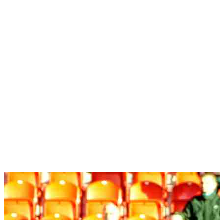
Slovanistky a sú v čele 1.
ligy žien! Úspešné boli aj
juniorky