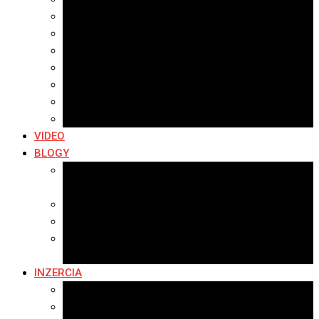
Archív 2021
Archív 2020
Archív 2019
Archív 2018
Archív 2017
Archív 2016
Archív 2015
VIDEO
BLOGY
Premeny mesta
SERIÁL: Premeny
Zo života mesta
Kam na výlet v okolí
Príroda v okolí Bardejova
Fotopasca
INZERCIA
Ponuka inzercie
Banerová reklama