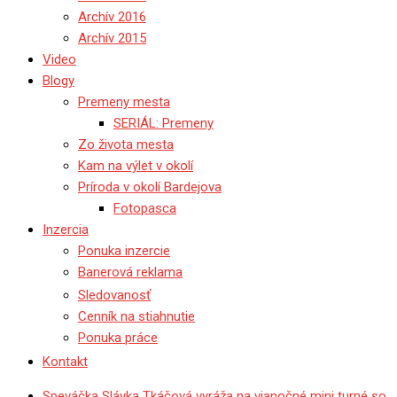
Archív 2016
Archív 2015
Video
Blogy
Premeny mesta
SERIÁL: Premeny
Zo života mesta
Kam na výlet v okolí
Príroda v okolí Bardejova
Fotopasca
Inzercia
Ponuka inzercie
Banerová reklama
Sledovanosť
Cenník na stiahnutie
Ponuka práce
Kontakt
Speváčka Slávka Tkáčová vyráža na vianočné mini turné so