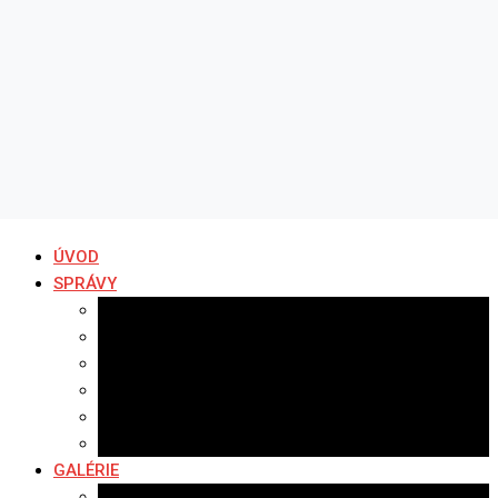
ÚVOD
SPRÁVY
Všetky správy
Samospráva
Športové správy
Policajné správy
Hudobné správy
Komerčné správy
GALÉRIE
Najnovšie galérie