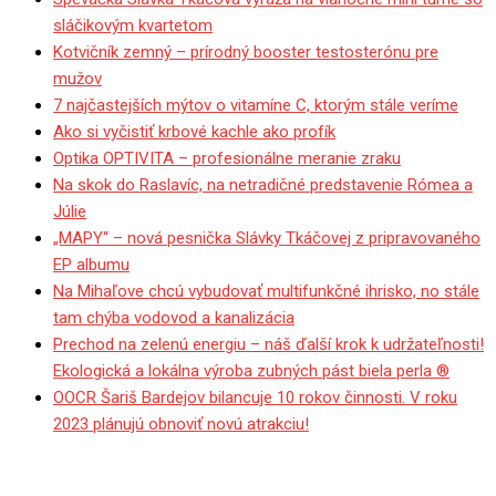
sláčikovým kvartetom
Kotvičník zemný – prírodný booster testosterónu pre
mužov
7 najčastejších mýtov o vitamíne C, ktorým stále veríme
Ako si vyčistiť krbové kachle ako profík
Optika OPTIVITA – profesionálne meranie zraku
Na skok do Raslavíc, na netradičné predstavenie Rómea a
Júlie
„MAPY“ – nová pesnička Slávky Tkáčovej z pripravovaného
EP albumu
Na Mihaľove chcú vybudovať multifunkčné ihrisko, no stále
tam chýba vodovod a kanalizácia
Prechod na zelenú energiu – náš ďalší krok k udržateľnosti!
Ekologická a lokálna výroba zubných pást biela perla ®
OOCR Šariš Bardejov bilancuje 10 rokov činnosti. V roku
2023 plánujú obnoviť novú atrakciu!
Partizánky zdolali