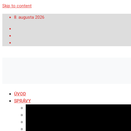
Skip to content
8. augusta 2026
ÚVOD
SPRÁVY
Všetky správy
Samospráva
Športové správy
Policajné správy