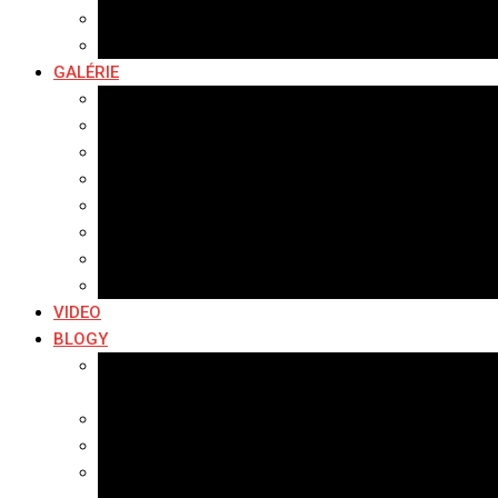
Hudobné správy
Komerčné správy
GALÉRIE
Najnovšie galérie
Archív 2021
Archív 2020
Archív 2019
Archív 2018
Archív 2017
Archív 2016
Archív 2015
VIDEO
BLOGY
Premeny mesta
SERIÁL: Premeny
Zo života mesta
Kam na výlet v okolí
Príroda v okolí Bardejova