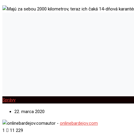
Správy
22. marca 2020
autor -
onlinebardejov.com
1
11 229