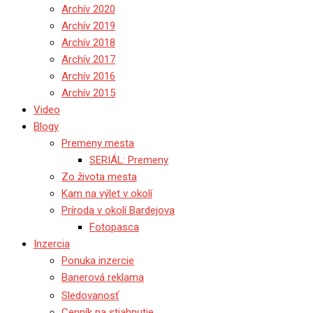
Archív 2020
Archív 2019
Archív 2018
Archív 2017
Archív 2016
Archív 2015
Video
Blogy
Premeny mesta
SERIÁL: Premeny
Zo života mesta
Kam na výlet v okolí
Príroda v okolí Bardejova
Fotopasca
Inzercia
Ponuka inzercie
Banerová reklama
Sledovanosť
Cenník na stiahnutie