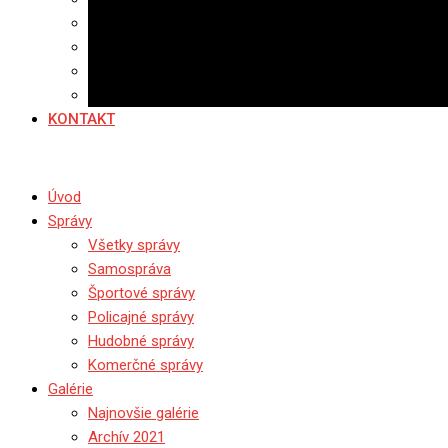
Banerová reklama
Sledovanosť
Cenník na stiahnutie
Ponuka práce
KONTAKT
Úvod
Správy
Všetky správy
Samospráva
Športové správy
Policajné správy
Hudobné správy
Komerčné správy
Galérie
Najnovšie galérie
Archív 2021