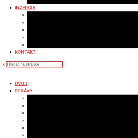
Fotopasca
INZERCIA
Ponuka inzercie
Banerová reklama
Sledovanosť
Cenník na stiahnutie
Ponuka práce
KONTAKT
x
ÚVOD
SPRÁVY
Všetky správy
Samospráva
Športové správy
Policajné správy
Hudobné správy
Komerčné správy