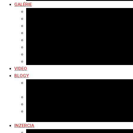
GALÉRIE
Najnovšie galérie
Archív 2021
Archív 2020
Archív 2019
Archív 2018
Archív 2017
Archív 2016
Archív 2015
VIDEO
BLOGY
Premeny mesta
SERIÁL: Premeny
Zo života mesta
Kam na výlet v okolí
Príroda v okolí Bardejova
Fotopasca
INZERCIA
Ponuka inzercie