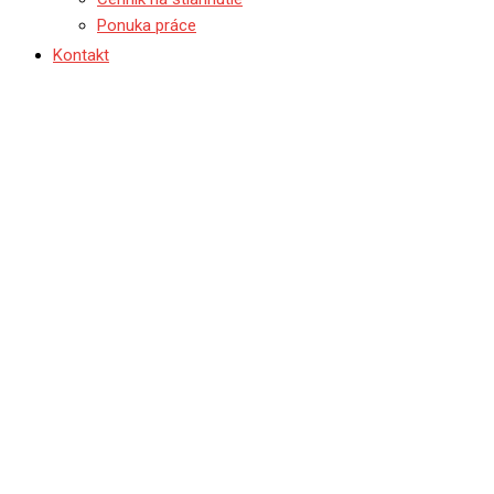
Ponuka práce
Kontakt
Majú za sebou 2000 kilomet