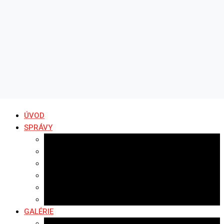
ÚVOD
SPRÁVY
Všetky správy
Samospráva
Športové správy
Policajné správy
Hudobné správy
Komerčné správy
GALÉRIE
Najnovšie galérie