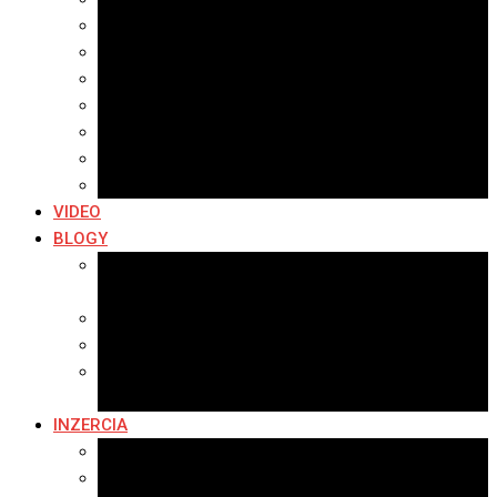
Archív 2021
Archív 2020
Archív 2019
Archív 2018
Archív 2017
Archív 2016
Archív 2015
VIDEO
BLOGY
Premeny mesta
SERIÁL: Premeny
Zo života mesta
Kam na výlet v okolí
Príroda v okolí Bardejova
Fotopasca
INZERCIA
Ponuka inzercie
Banerová reklama