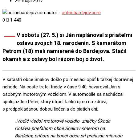
29. mája 2017
autor -
onlinebardejov.com
0
1 440
V sobotu (27. 5.) si Ján naplánoval s priateľmi
Share
oslavu svojich 18. narodenín. S kamarátom
Petrom (18) mali namierené do Bardejova. Stačil
okamih a z oslavy bol rázom boj o život.
V katastri obce Snakov došlo po mesiaci opäť k ťažkej dopravnej
nehode. Na ceste tretej triedy, v čase 9.40, havaroval Ján s
osobným motorovým vozidlom. V automobile sa nachádzal
spolujazdec Peter, ktorý utrpel ľahkú ujmu na zdraví,
s predpokladanou dobou liečenia do piatich dní.
,
,Vodič viedol motorové vozidlo značky Škoda
Octávia prieťahom obce Snakov smerom na
Bardejov, pričom na konci obce pri prejazde miernou