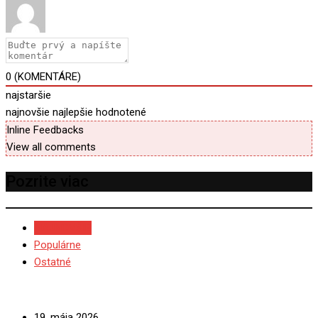
0
(KOMENTÁRE)
najstaršie
najnovšie
najlepšie hodnotené
Inline Feedbacks
View all comments
Pozrite viac
NAJNOVŠIE
Populárne
Ostatné
19. mája 2026