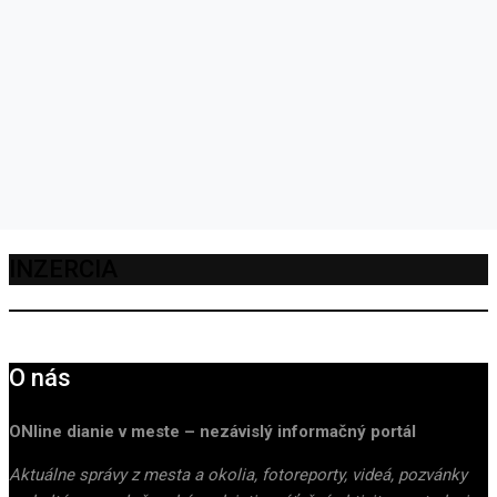
INZERCIA
O nás
ONline dianie v meste – nezávislý informačný portál
Aktuálne správy z mesta a okolia, fotoreporty, videá, pozvánky