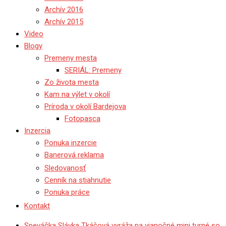
Archív 2016
Archív 2015
Video
Blogy
Premeny mesta
SERIÁL: Premeny
Zo života mesta
Kam na výlet v okolí
Príroda v okolí Bardejova
Fotopasca
Inzercia
Ponuka inzercie
Banerová reklama
Sledovanosť
Cenník na stiahnutie
Ponuka práce
Kontakt
Speváčka Slávka Tkáčová vyráža na vianočné mini turné so