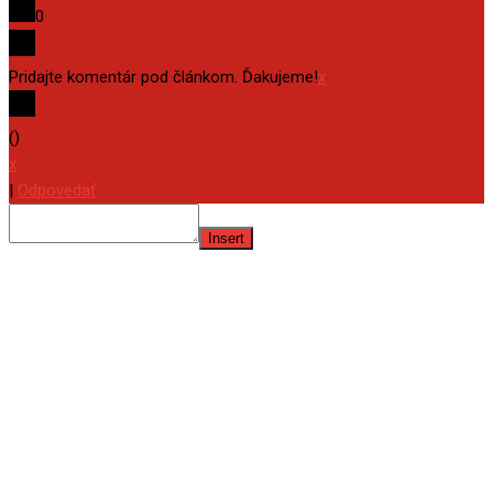
0
Pridajte komentár pod článkom. Ďakujeme!
x
(
)
x
|
Odpovedať
Insert