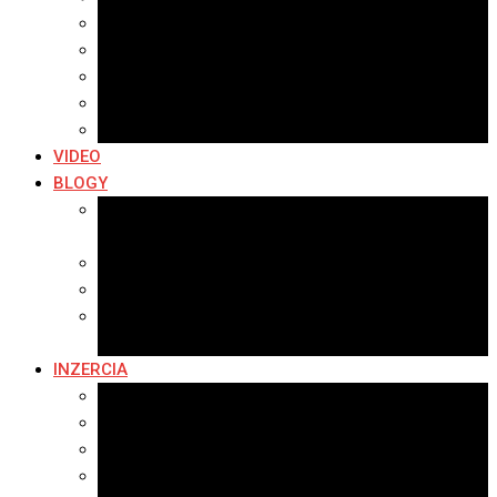
Archív 2019
Archív 2018
Archív 2017
Archív 2016
Archív 2015
VIDEO
BLOGY
Premeny mesta
SERIÁL: Premeny
Zo života mesta
Kam na výlet v okolí
Príroda v okolí Bardejova
Fotopasca
INZERCIA
Ponuka inzercie
Banerová reklama
Sledovanosť
Cenník na stiahnutie