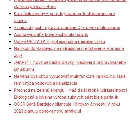
sláčikovým kvartetom
Kotvičník zemný – prírodný booster testosterónu pre
mužov
7 najčastejších mýtov o vitamíne C, ktorým stále veríme
Ako si vyčistiť krbové kachle ako profík
Optika OPTIVITA – profesionálne meranie zraku
Na skok do Raslavíc, na netradičné predstavenie Rómea a
Júlie
„MAPY“ – nová pesnička Slávky Tkáčovej z pripravovaného
EP albumu
Na Mihaľove chcú vybudovať multifunkčné ihrisko, no stále
tam chýba vodovod a kanalizácia
Prechod na zelenú energiu – náš ďalší krok k udržateľnosti!
Ekologická a lokálna výroba zubných pást biela perla ®
OOCR Šariš Bardejov bilancuje 10 rokov činnosti. V roku
2023 plánujú obnoviť novú atrakciu!
Ján havaroval v deň