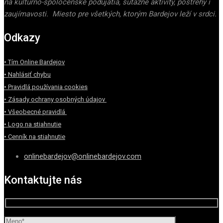
na kultúrno-spoločenské podujatia, súťažné aktivity, postrehy i
zaujímavosti. Miesto pre všetkých, ktorým Bardejov leží v srdci.
Odkazy
• Tím Online Bardejov
• Nahlásiť chybu
• Pravidlá používania cookies
• Zásady ochrany osobných údajov
• Všeobecné pravidlá
• Logo na stiahnutie
• Cenník na stiahnutie
onlinebardejov@onlinebardejov.com
Kontaktujte nás