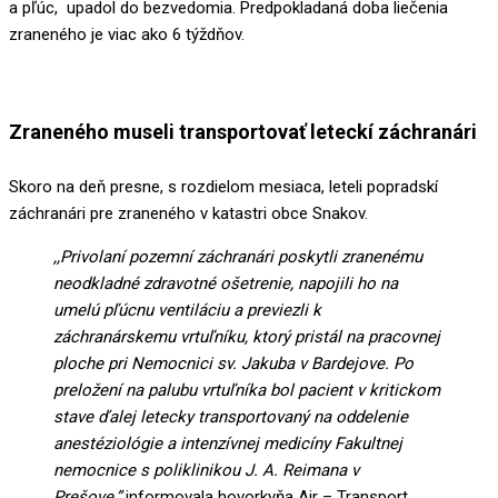
a pľúc, upadol do bezvedomia. Predpokladaná doba liečenia
zraneného je viac ako 6 týždňov.
Zraneného museli transportovať leteckí záchranári
Skoro na deň presne, s rozdielom mesiaca, leteli popradskí
záchranári pre zraneného v katastri obce Snakov.
,,Privolaní pozemní záchranári poskytli zranenému
neodkladné zdravotné ošetrenie, napojili ho na
umelú pľúcnu ventiláciu a previezli k
záchranárskemu vrtuľníku, ktorý pristál na pracovnej
ploche pri Nemocnici sv. Jakuba v Bardejove. Po
preložení na palubu vrtuľníka bol pacient v kritickom
stave ďalej letecky transportovaný na oddelenie
anestéziológie a intenzívnej medicíny Fakultnej
nemocnice s poliklinikou J. A. Reimana v
Prešove,”
informovala hovorkyňa Air – Transport