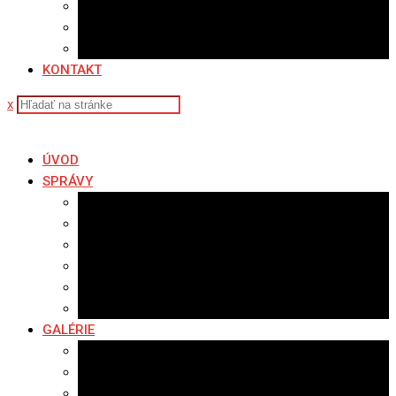
Sledovanosť
Cenník na stiahnutie
Ponuka práce
KONTAKT
x
ÚVOD
SPRÁVY
Všetky správy
Samospráva
Športové správy
Policajné správy
Hudobné správy
Komerčné správy
GALÉRIE
Najnovšie galérie
Archív 2021
Archív 2020