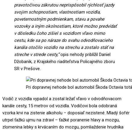
pravotočivou zákrutou neprispôsobil rýchlosť jazdy
svojim schopnostiam, vlastnostiam vozidla,
poveternostným podmienkam, stavu a povahe
vozovky a iným okolnostiam, ktoré možno predvídať
v dôsledku čoho zišiel s vozidlom vľavo mimo
cestu, kde sa po náraze do svahu odvodňovacieho
kanála otočilo vozidlo na strechu a zostalo stáť na
streche v strede cesty,”
opis nehody priblížil Daniel
Džobanik, z Krajského riaditeľstva Policajného zboru
SR v Prešove.
Pri dopravnej nehode bol automobil Škoda Octavia totál
Vodič z vozidla vypadol a zostal ležať vľavo v odvodňovacom
kanále cesty, 15 metrov od vozidla. Vodičovi bola odobraná
vzorka krvi na zistenie alkoholu – doposiaľ nezistené. Mladý šofér
utrpel ťažkú ujmu na zdraví – ťažké poranenie hlavy a mozgu,
zlomenina lebky s krvácaním do mozgu, pomliaždenie hrudníka