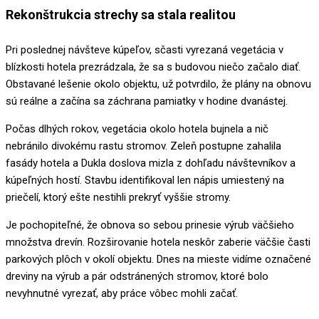
Rekonštrukcia strechy sa stala realitou
Pri poslednej návšteve kúpeľov, sčasti vyrezaná vegetácia v
blízkosti hotela prezrádzala, že sa s budovou niečo začalo diať.
Obstavané lešenie okolo objektu, už potvrdilo, že plány na obnovu
sú reálne a začína sa záchrana pamiatky v hodine dvanástej.
Počas dlhých rokov, vegetácia okolo hotela bujnela a nič
nebránilo divokému rastu stromov. Zeleň postupne zahalila
fasády hotela a Dukla doslova mizla z dohľadu návštevníkov a
kúpeľných hostí. Stavbu identifikoval len nápis umiestený na
priečelí, ktorý ešte nestihli prekryť vyššie stromy.
Je pochopiteľné, že obnova so sebou prinesie výrub väčšieho
množstva drevín. Rozširovanie hotela neskôr zaberie väčšie časti
parkových plôch v okolí objektu. Dnes na mieste vidíme označené
dreviny na výrub a pár odstránených stromov, ktoré bolo
nevyhnutné vyrezať, aby práce vôbec mohli začať.