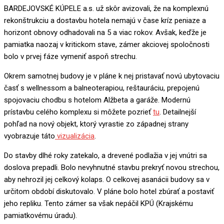
BARDEJOVSKÉ KÚPELE a.s. už skôr avizovali, že na komplexnú
rekonštrukciu a dostavbu hotela nemajú v čase kríz peniaze a
horizont obnovy odhadovali na 5 a viac rokov. Avšak, keďže je
pamiatka naozaj v kritickom stave, zámer akciovej spoločnosti
bolo v prvej fáze vymeniť aspoň strechu.
Okrem samotnej budovy je v pláne k nej pristavať novú ubytovaciu
časť s wellnessom a balneoterapiou, reštauráciu, prepojenú
spojovaciu chodbu s hotelom Alžbeta a garáže. Modernú
prístavbu celého komplexu si môžete pozrieť
tu
. Detailnejší
pohľad na nový objekt, ktorý vyrastie zo západnej strany
vyobrazuje táto
vizualizácia
.
Do stavby dlhé roky zatekalo, a drevené podlažia v jej vnútri sa
doslova prepadli. Bolo nevyhnutné stavbu prekryť novou strechou,
aby nehrozil jej celkový kolaps. O celkovej asanácii budovy sa v
určitom období diskutovalo. V pláne bolo hotel zbúrať a postaviť
jeho repliku. Tento zámer sa však nepáčil KPÚ (Krajskému
pamiatkovému úradu).