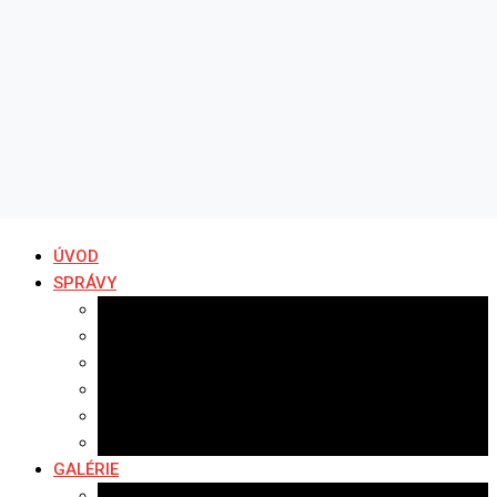
ÚVOD
SPRÁVY
Všetky správy
Samospráva
Športové správy
Policajné správy
Hudobné správy
Komerčné správy
GALÉRIE
Najnovšie galérie