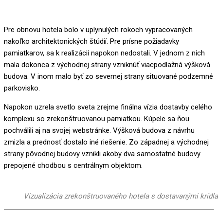
Pre obnovu hotela bolo v uplynulých rokoch vypracovaných
nakoľko architektonických štúdií. Pre prísne požiadavky
pamiatkarov, sa k realizácii napokon nedostali. V jednom z nich
mala dokonca z východnej strany vzniknúť viacpodlažná výšková
budova. V inom malo byť zo severnej strany situované podzemné
parkovisko.
Napokon uzrela svetlo sveta zrejme finálna vízia dostavby celého
komplexu so zrekonštruovanou pamiatkou. Kúpele sa ňou
pochválili aj na svojej webstránke. Výšková budova z návrhu
zmizla a prednosť dostalo iné riešenie. Zo západnej a východnej
strany pôvodnej budovy vznikli akoby dva samostatné budovy
prepojené chodbou s centrálnym objektom.
Vizualizácia zrekonštruovaného hotela s dostavanými krídl