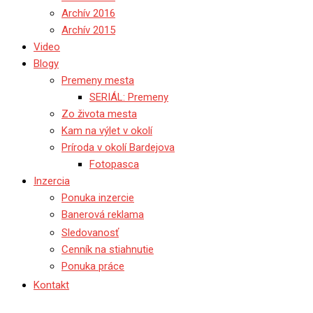
Archív 2016
Archív 2015
Video
Blogy
Premeny mesta
SERIÁL: Premeny
Zo života mesta
Kam na výlet v okolí
Príroda v okolí Bardejova
Fotopasca
Inzercia
Ponuka inzercie
Banerová reklama
Sledovanosť
Cenník na stiahnutie
Ponuka práce
Kontakt