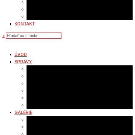
Sledovanosť
Cenník na stiahnutie
Ponuka práce
KONTAKT
x
ÚVOD
SPRÁVY
Všetky správy
Samospráva
Športové správy
Policajné správy
Hudobné správy
Komerčné správy
GALÉRIE
Najnovšie galérie
Archív 2021
Archív 2020