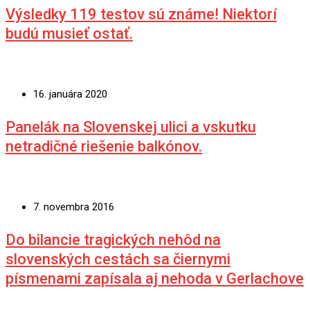
Predchádzajúce
Komunálny poslanec Stanislav Soroka
predstavil svoju kandidatúru na post
primátora mesta Bardejov