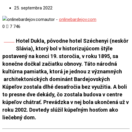
25. septembra 2022
autor -
onlinebardejov.com
0
7 746
Hotel Dukla, pôvodne hotel Széchenyi (neskôr
Share
Slávia), ktorý bol v historizujúcom štýle
postavený na konci 19. storočia, v roku 1895, sa
konečne dočkal začiatku obnovy. Táto národná
kultúrna pamiatka, ktorá je jednou z významných
architektonických dominánt Bardejovských
Kúpeľov zostala dlhé desaťročia bez využitia. A boli
to presne dve dekády, čo zostala budova v centre
kúpeľov chátrať. Prevádzka v nej bola ukončená už v
roku 2002. Dovtedy slúžil kúpeľným hosťom ako
liečebný dom.