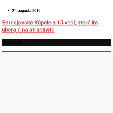
Ďalší
OBRAZOM: Hotel Dukla zvnútra. Tak sme
zachytili jeho schátraný stav pred
jedenástimi rokmi.
Podobné príspevky