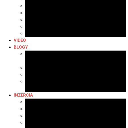
Archív 2019
Archív 2018
Archív 2017
Archív 2016
Archív 2015
VIDEO
BLOGY
Premeny mesta
SERIÁL: Premeny
Zo života mesta
Kam na výlet v okolí
Príroda v okolí Bardejova
Fotopasca
INZERCIA
Ponuka inzercie
Banerová reklama
Sledovanosť
Cenník na stiahnutie