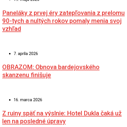
SÚVISIACI ČLÁNOK:
Bardejovské Kúpele avizujú veľké zmeny. Na niektoré si
však počkáme roky.
Spracoval: M.M.
Ohodnoť článok
Hodnotíte kliknutím na hviezdičku!