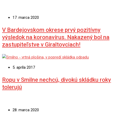
Submit Rating
Priemerné hodnotenie
/ 5. Hlasov:
Zatiaľ žiadne hlasy. Buďte prvý!
Tagy:
Bardejovské Kúpele
BARDEJOVSKÉ KÚPELE a.s.
Hotel Dukla
hotel Széchenyi
rekonštrukcia