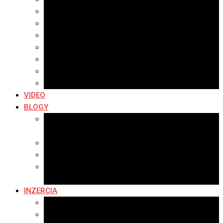
Archív 2021
Archív 2020
Archív 2019
Archív 2018
Archív 2017
Archív 2016
Archív 2015
VIDEO
BLOGY
Premeny mesta
SERIÁL: Premeny
Zo života mesta
Kam na výlet v okolí
Príroda v okolí Bardejova
Fotopasca
INZERCIA
Ponuka inzercie
Banerová reklama