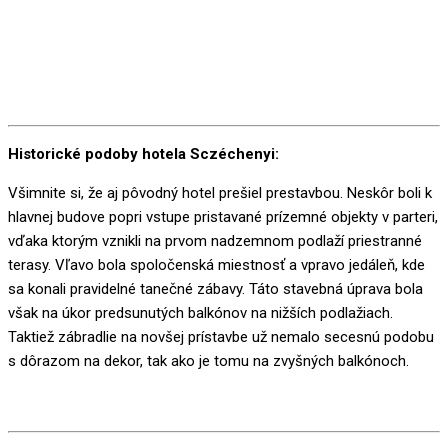
Historické podoby hotela Sczéchenyi:
Všimnite si, že aj pôvodný hotel prešiel prestavbou. Neskôr boli k
hlavnej budove popri vstupe pristavané prízemné objekty v parteri,
vďaka ktorým vznikli na prvom nadzemnom podlaží priestranné
terasy. Vľavo bola spoločenská miestnosť a vpravo jedáleň, kde
sa konali pravidelné tanečné zábavy. Táto stavebná úprava bola
však na úkor predsunutých balkónov na nižších podlažiach.
Taktiež zábradlie na novšej prístavbe už nemalo secesnú podobu
s dôrazom na dekor, tak ako je tomu na zvyšných balkónoch.