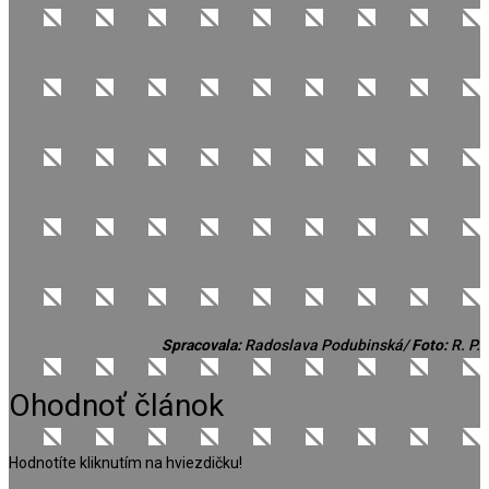
Spracovala:
Radoslava Podubinská/
Foto:
R. P.
Ohodnoť článok
Hodnotíte kliknutím na hviezdičku!