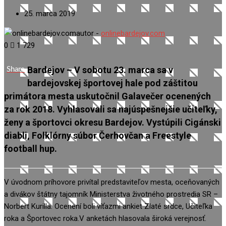
25. marca 2019
autor -
onlinebardejov.com
0
1 729
Bardejov – V sobotu 23. marca sa v
Share
bardejovskej športovej hale pod záštitou
primátora mesta uskutočnil Galavečer ocenených
za rok 2018. Vyhlasovali sa najúspešnejšie učiteľky,
ženy a športovci okresu Bardejov. Vystúpili Cigánski
diabli, Folklórny súbor Čerhovčan a Freestyle
football hup.
V úvodnom príhovore privítal predstaviteľov mesta, oceňovaných
a divákov štátny tajomník Ministerstva životného prostredia SR –
Norbert Kurilla. Ocenení boli víťazmi ankiet Zlaté srdce, Učiteľka
roka a Športovec roka.V anketách hlasovala široká verejnosť.