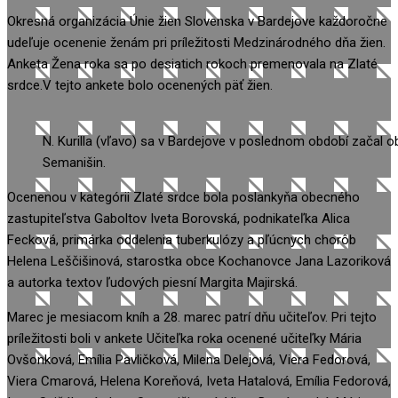
Okresná organizácia Únie žien Slovenska v Bardejove každoročne
udeľuje ocenenie ženám pri príležitosti Medzinárodného dňa žien.
Anketa Žena roka sa po desiatich rokoch premenovala na Zlaté
srdce.V tejto ankete bolo ocenených päť žien.
N. Kurilla (vľavo) sa v Bardejove v poslednom období začal 
Semanišin.
Ocenenou v kategórii Zlaté srdce bola poslankyňa obecného
zastupiteľstva Gaboltov Iveta Borovská, podnikateľka Alica
Fecková, primárka oddelenia tuberkulózy a pľúcnych chorôb
Helena Leščišinová, starostka obce Kochanovce Jana Lazoriková
a autorka textov ľudových piesní Margita Majirská.
Marec je mesiacom kníh a 28. marec patrí dňu učiteľov. Pri tejto
príležitosti boli v ankete Učiteľka roka ocenené učiteľky Mária
Ovšonková, Emília Pavličková, Milena Delejová, Viera Fedorová,
Viera Cmarová, Helena Koreňová, Iveta Hatalová, Emília Fedorová,