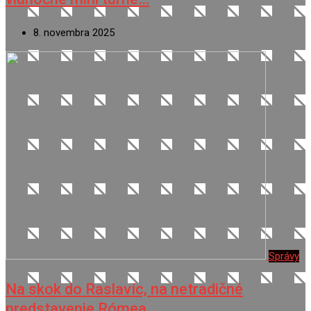
8. novembra 2025
Správy
Na skok do Raslavíc, na netradičné
predstavenie Rómea…