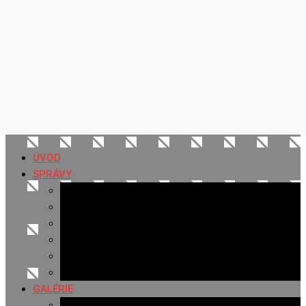
ÚVOD
SPRÁVY
Všetky správy
Samospráva
Športové správy
Policajné správy
Hudobné správy
Komerčné správy
GALÉRIE
Najnovšie galérie