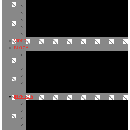
Archív 2019
Archív 2018
Archív 2017
Archív 2016
Archív 2015
VIDEO
BLOGY
Premeny mesta
SERIÁL: Premeny
Zo života mesta
Kam na výlet v okolí
Príroda v okolí Bardejova
Fotopasca
INZERCIA
Ponuka inzercie
Banerová reklama
Sledovanosť
Cenník na stiahnutie