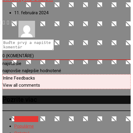
11. februára 2024
0
(KOMENTÁRE)
najstaršie
najnovšie
najlepšie hodnotené
Inline Feedbacks
View all comments
Pozrite viac
NAJNOVŠIE
Populárne