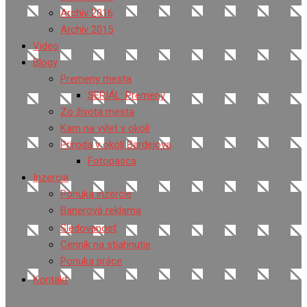
Archív 2016
Archív 2015
Video
Blogy
Premeny mesta
SERIÁL: Premeny
Zo života mesta
Kam na výlet v okolí
Príroda v okolí Bardejova
Fotopasca
Inzercia
Ponuka inzercie
Banerová reklama
Sledovanosť
Cenník na stiahnutie
Ponuka práce
Kontakt