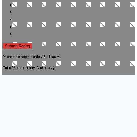
Submit Rating
Priemerné hodnotenie
/ 5. Hlasov:
Zatiaľ žiadne hlasy. Buďte prvý!