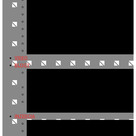
Archív 2021
Archív 2020
Archív 2019
Archív 2018
Archív 2017
Archív 2016
Archív 2015
VIDEO
BLOGY
Premeny mesta
SERIÁL: Premeny
Zo života mesta
Kam na výlet v okolí
Príroda v okolí Bardejova
Fotopasca
INZERCIA
Ponuka inzercie
Banerová reklama