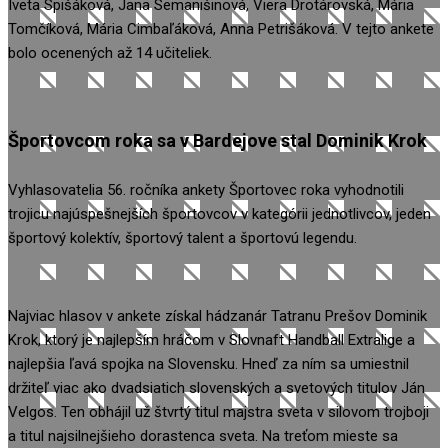
Iveta Spišáková, Jana Semanišinová, Viera Drotárovská, Mária
Tomčíková, Mária Cimbaľáková, Anna Petrišáková. V tejto ankete
bolo ocenených až 14 učiteliek.
Športovcom roka sa v Bardejove stal Dominik Krok
Vyhlasovatelia 56. ročníka ankety Športovec roka vyhodnotili
trojicu najúspešnejších športovcov v kategórii jednotlivcov, jeden
športový kolektív, športový talent a športovú legendu.
Najviac hlasov v ankete získal hádzanár Tatranu Prešov Dominik
Krok, ktorý je najlepším hráčom v Slovnaft Handball Extralige a
najlepšia ľavá spojka na Slovensku. Hneď za ním sa umiestnil
držiteľ viac ako dvadsiatich slovenských a svetových titulov Ján
Velgos. Ten obhájil už štvrtý titul majstra sveta v silovom trojboji
a titul najsilnejšieho dorastenca sveta. Na treťom mieste sa