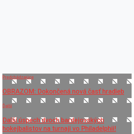
Predchádzajúce
OBRAZOM: Dokončená nová časť hradieb
Ďalší
Další úspech dvoch bardejovských
hokejbalistov na turnaji vo Philadelphii!