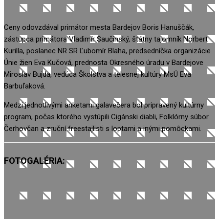
Ceny odovzdával primátor mesta Bardejov Boris Hanuščák,
zástupca primátora Vladimír Saučinský, štátny tajomník Norbert
Kurilla, poslanec NR SR Ľubomír Blaha, predsedníčka organizácie
Únie žien Eva Kučová, prednosta Okresného úradu v Bardejove
Miroslav Bujda, vedúca Školstva a telesnej kultúry MsÚ Eva
Barbuľaková.
Medzi jednotlivými anketami galavečera bol pripravený kultúrny
program, počas ktorého vystúpili Cigánski diabli, Folklórny súbor
Čerhovčan a zruční freestajlisti s loptami a inými pomôckami.
FOTOGALÉRIA: