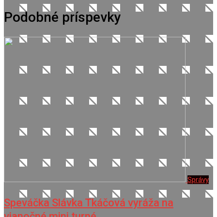
Podobné príspevky
Správy
Speváčka Slávka Tkáčová vyráža na
vianočné mini turné…