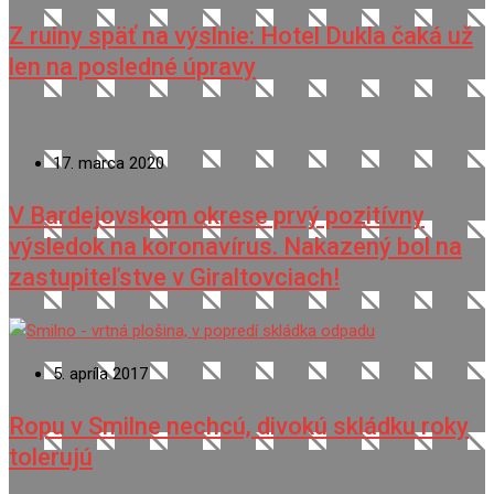
Z ruiny späť na výslnie: Hotel Dukla čaká už
len na posledné úpravy
17. marca 2020
V Bardejovskom okrese prvý pozitívny
výsledok na koronavírus. Nakazený bol na
zastupiteľstve v Giraltovciach!
5. apríla 2017
Ropu v Smilne nechcú, divokú skládku roky
tolerujú