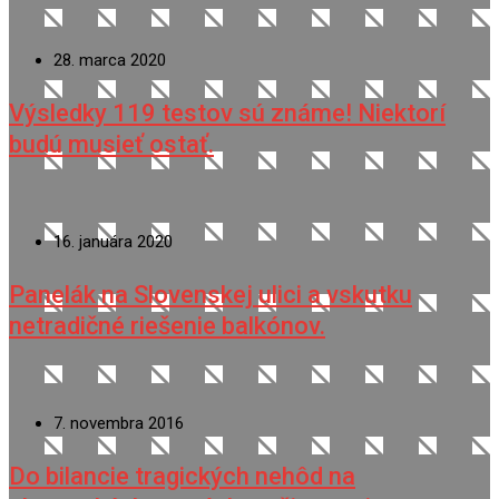
28. marca 2020
Výsledky 119 testov sú známe! Niektorí
budú musieť ostať.
16. januára 2020
Panelák na Slovenskej ulici a vskutku
netradičné riešenie balkónov.
7. novembra 2016
Do bilancie tragických nehôd na