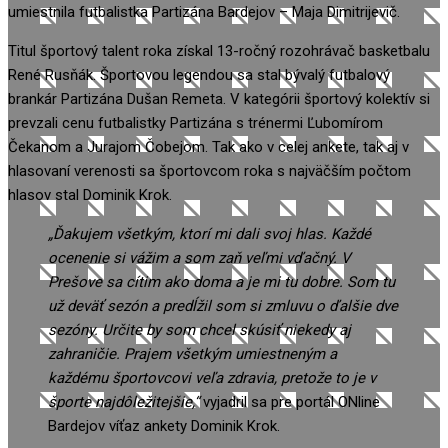
umiestnila futbalistka Partizána Bardejov – Maja Dimitrijevič.
Titul športový talent roka získal 13-ročný rozohrávač basketbalu
René Rusňák. Športovou legendou sa stal bývalý futbalový
brankár Partizána Dušan Remeta. V kategórii športový kolektív si
prevzali cenu futbalistky Partizána s trénermi Ľubomírom
Čekanom a Jurajom Čobejom. Tak ako v celej ankete, tak aj v
hlasovaní verenosti sa športovcom roka s najväčším počtom
hlasov stal Dominik Krok.
„Ďakujem všetkým, ktorí mi dali svoj hlas. Každé
ocenenie si vážim a som zaň veľmi vďačný. V
Prešove sa cítim ako doma a je mi tu dobre. Som tu
už deväť sezón a predĺžil som si zmluvu o ďalšie dve
sezóny. Určite by som chcel skúsiť niekedy aj
zahraničie. Prajem všetkým umiestneným a
každému športovcovi veľa zdravia, pretože to je v
športe najdôležitejšie,“
vyjadril sa pre portál ONline
Bardejov víťaz ankety Dominik Krok.