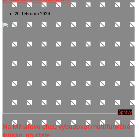
20. februára 2024
Správy
Na Mihaľove chcú vybudovať multifunkčné
ihrisko, no stále…