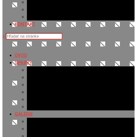
Sledovanosť
Cenník na stiahnutie
Ponuka práce
KONTAKT
x
ÚVOD
SPRÁVY
Všetky správy
Samospráva
Športové správy
Policajné správy
Hudobné správy
Komerčné správy
GALÉRIE
Najnovšie galérie
Archív 2021
Archív 2020