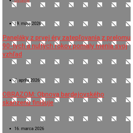
Ostatné
19. mája 2026
Paneláky z prvej éry zatepľovania z prelomu
90-tych a nultých rokov pomaly menia svoj
vzhľad
7. apríla 2026
OBRAZOM: Obnova bardejovského
skanzenu finišuje
16. marca 2026