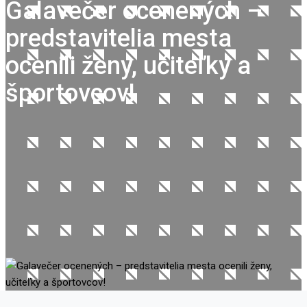
Galavečer ocenených –
predstavitelia mesta
ocenili ženy, učiteľky a
športovcov!