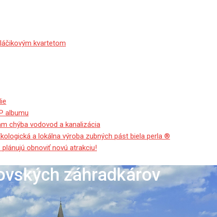
sláčikovým kvartetom
ie
EP albumu
tam chýba vodovod a kanalizácia
Ekologická a lokálna výroba zubných pást biela perla ®
 plánujú obnoviť novú atrakciu!
ovských záhradkárov