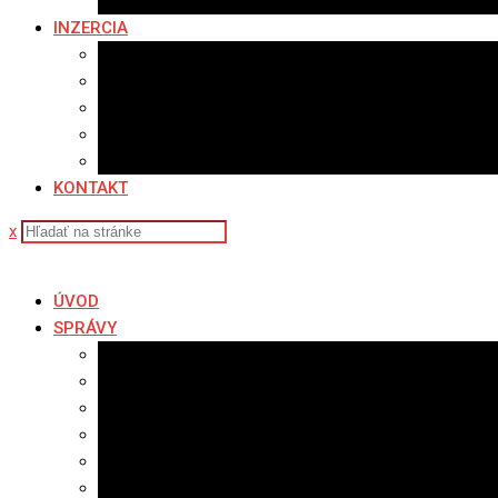
Fotopasca
INZERCIA
Ponuka inzercie
Banerová reklama
Sledovanosť
Cenník na stiahnutie
Ponuka práce
KONTAKT
x
ÚVOD
SPRÁVY
Všetky správy
Samospráva
Športové správy
Policajné správy
Hudobné správy
Komerčné správy