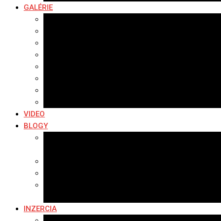
GALÉRIE
Najnovšie galérie
Archív 2021
Archív 2020
Archív 2019
Archív 2018
Archív 2017
Archív 2016
Archív 2015
VIDEO
BLOGY
Premeny mesta
SERIÁL: Premeny
Zo života mesta
Kam na výlet v okolí
Príroda v okolí Bardejova
Fotopasca
INZERCIA
Ponuka inzercie