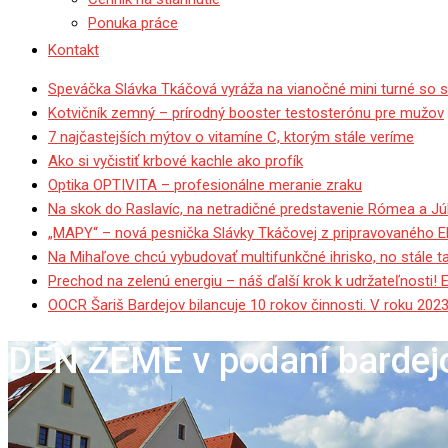
Ponuka práce
Kontakt
Speváčka Slávka Tkáčová vyráža na vianočné mini turné so 
Kotvičník zemný – prírodný booster testosterónu pre mužov
7 najčastejších mýtov o vitamíne C, ktorým stále veríme
Ako si vyčistiť krbové kachle ako profík
Optika OPTIVITA – profesionálne meranie zraku
Na skok do Raslavíc, na netradičné predstavenie Rómea a Júl
„MAPY“ – nová pesnička Slávky Tkáčovej z pripravovaného 
Na Mihaľove chcú vybudovať multifunkčné ihrisko, no stále 
Prechod na zelenú energiu – náš ďalší krok k udržateľnosti! 
OOCR Šariš Bardejov bilancuje 10 rokov činnosti. V roku 2023
DEŇ ZEME v podaní bardej