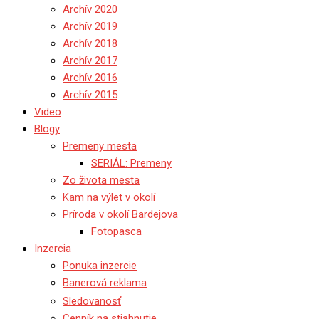
Archív 2020
Archív 2019
Archív 2018
Archív 2017
Archív 2016
Archív 2015
Video
Blogy
Premeny mesta
SERIÁL: Premeny
Zo života mesta
Kam na výlet v okolí
Príroda v okolí Bardejova
Fotopasca
Inzercia
Ponuka inzercie
Banerová reklama
Sledovanosť
Cenník na stiahnutie