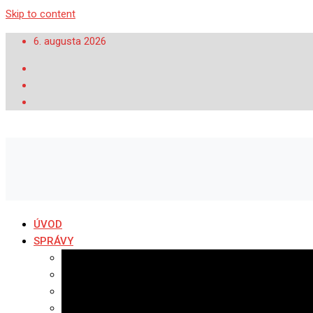
Skip to content
6. augusta 2026
ÚVOD
SPRÁVY
Všetky správy
Samospráva
Športové správy
Policajné správy