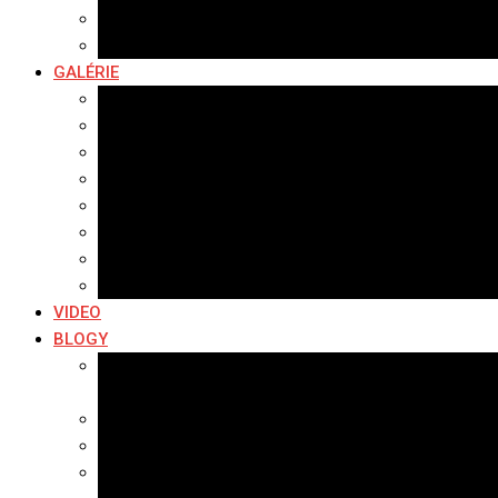
Hudobné správy
Komerčné správy
GALÉRIE
Najnovšie galérie
Archív 2021
Archív 2020
Archív 2019
Archív 2018
Archív 2017
Archív 2016
Archív 2015
VIDEO
BLOGY
Premeny mesta
SERIÁL: Premeny
Zo života mesta
Kam na výlet v okolí
Príroda v okolí Bardejova