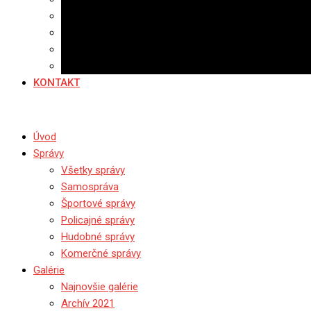
Banerová reklama
Sledovanosť
Cenník na stiahnutie
Ponuka práce
KONTAKT
Úvod
Správy
Všetky správy
Samospráva
Športové správy
Policajné správy
Hudobné správy
Komerčné správy
Galérie
Najnovšie galérie
Archív 2021