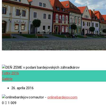
Fotky 2016
Galérie
26. apríla 2016
autor -
onlinebardejov.com
0
1 009