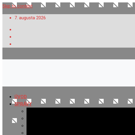
Skip to content
7. augusta 2026
ÚVOD
SPRÁVY
Všetky správy
Samospráva
Športové správy
Policajné správy