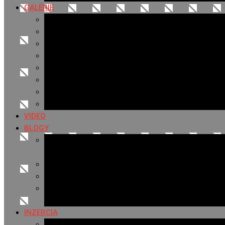
GALÉRIE
Najnovšie galérie
Archív 2021
Archív 2020
Archív 2019
Archív 2018
Archív 2017
Archív 2016
Archív 2015
VIDEO
BLOGY
Premeny mesta
SERIÁL: Premeny
Zo života mesta
Kam na výlet v okolí
Príroda v okolí Bardejova
Fotopasca
INZERCIA
Ponuka inzercie