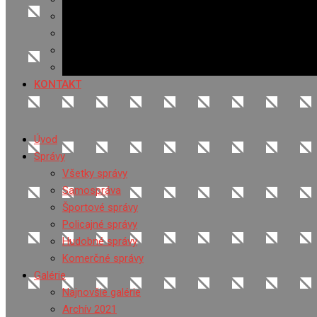
Banerová reklama
Sledovanosť
Cenník na stiahnutie
Ponuka práce
KONTAKT
Úvod
Správy
Všetky správy
Samospráva
Športové správy
Policajné správy
Hudobné správy
Komerčné správy
Galérie
Najnovšie galérie
Archív 2021