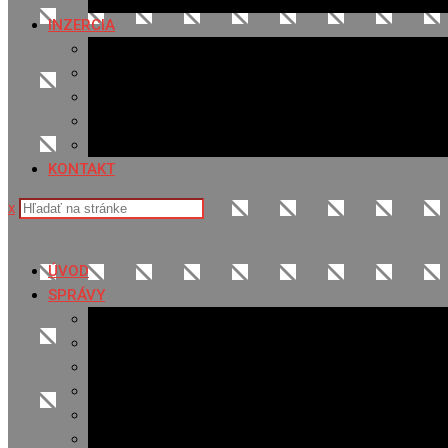
Fotopasca
INZERCIA
Ponuka inzercie
Banerová reklama
Sledovanosť
Cenník na stiahnutie
Ponuka práce
KONTAKT
x
ÚVOD
SPRÁVY
Všetky správy
Samospráva
Športové správy
Policajné správy
Hudobné správy
Komerčné správy