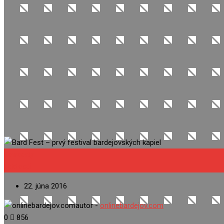
Koncerty
Udalosti
22. júna 2016
autor -
onlinebardejov.com
0
856