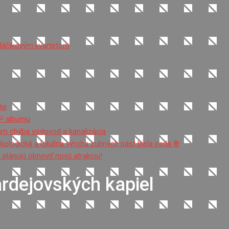
sláčikovým kvartetom
ie
EP albumu
tam chýba vodovod a kanalizácia
Ekologická a lokálna výroba zubných pást biela perla ®
 plánujú obnoviť novú atrakciu!
ardejovských kapiel