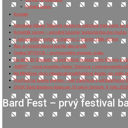
Ponuka práce
Kontakt
Speváčka Slávka Tkáčová vyráža na vianočné mini turné so 
Kotvičník zemný – prírodný booster testosterónu pre mužov
7 najčastejších mýtov o vitamíne C, ktorým stále veríme
Ako si vyčistiť krbové kachle ako profík
Optika OPTIVITA – profesionálne meranie zraku
Na skok do Raslavíc, na netradičné predstavenie Rómea a Júl
„MAPY“ – nová pesnička Slávky Tkáčovej z pripravovaného 
Na Mihaľove chcú vybudovať multifunkčné ihrisko, no stále 
Prechod na zelenú energiu – náš ďalší krok k udržateľnosti! 
OOCR Šariš Bardejov bilancuje 10 rokov činnosti. V roku 2023
Bard Fest – prvý festival b