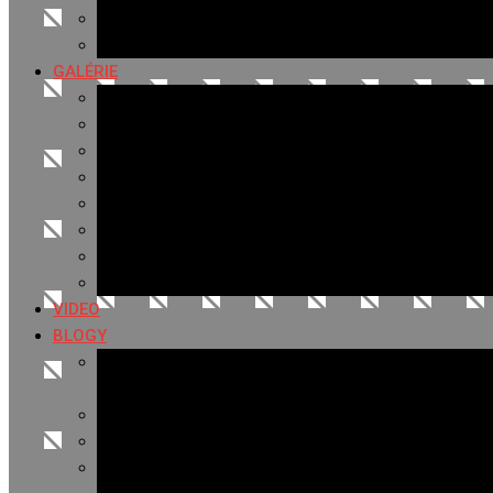
Hudobné správy
Komerčné správy
GALÉRIE
Najnovšie galérie
Archív 2021
Archív 2020
Archív 2019
Archív 2018
Archív 2017
Archív 2016
Archív 2015
VIDEO
BLOGY
Premeny mesta
SERIÁL: Premeny
Zo života mesta
Kam na výlet v okolí
Príroda v okolí Bardejova