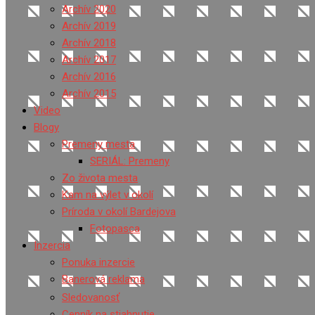
Archív 2020
Archív 2019
Archív 2018
Archív 2017
Archív 2016
Archív 2015
Video
Blogy
Premeny mesta
SERIÁL: Premeny
Zo života mesta
Kam na výlet v okolí
Príroda v okolí Bardejova
Fotopasca
Inzercia
Ponuka inzercie
Banerová reklama
Sledovanosť
Cenník na stiahnutie