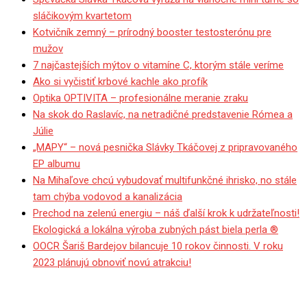
sláčikovým kvartetom
Kotvičník zemný – prírodný booster testosterónu pre
mužov
7 najčastejších mýtov o vitamíne C, ktorým stále veríme
Ako si vyčistiť krbové kachle ako profík
Optika OPTIVITA – profesionálne meranie zraku
Na skok do Raslavíc, na netradičné predstavenie Rómea a
Júlie
„MAPY“ – nová pesnička Slávky Tkáčovej z pripravovaného
EP albumu
Na Mihaľove chcú vybudovať multifunkčné ihrisko, no stále
tam chýba vodovod a kanalizácia
Prechod na zelenú energiu – náš ďalší krok k udržateľnosti!
Ekologická a lokálna výroba zubných pást biela perla ®
OOCR Šariš Bardejov bilancuje 10 rokov činnosti. V roku
2023 plánujú obnoviť novú atrakciu!
50. výročie okupácie –