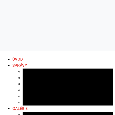
ÚVOD
SPRÁVY
Všetky správy
Samospráva
Športové správy
Policajné správy
Hudobné správy
Komerčné správy
GALÉRIE
Najnovšie galérie