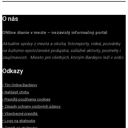
O nás
ONline dianie v meste – nezávislý informačný portál
Aktuálne správy z mesta a okolia, fotoreporty, videá, pozvánky
na kultúrno-spoločenské podujatia, súťažné aktivity, postrehy i
zaujímavosti. Miesto pre všetkých, ktorým Bardejov leží v srdci.
Odkazy
• Tím Online Bardejov
• Nahlásiť chybu
• Pravidlá používania cookies
• Zásady ochrany osobných údajov
• Všeobecné pravidlá
• Logo na stiahnutie
• Cenník na stiahnutie