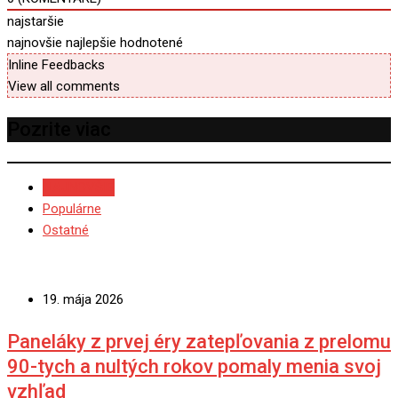
najstaršie
najnovšie
najlepšie hodnotené
Inline Feedbacks
View all comments
Pozrite viac
NAJNOVŠIE
Populárne
Ostatné
19. mája 2026
Paneláky z prvej éry zatepľovania z prelomu
90-tych a nultých rokov pomaly menia svoj
vzhľad