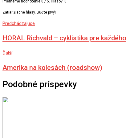
Priemerné hodnotenie
0
/ 5. Hlasov:
0
Zatiaľ žiadne hlasy. Buďte prvý!
Predchádzajúce
HORAL Richvald – cyklistika pre každého
Ďalší
Amerika na kolesách (roadshow)
Podobné príspevky