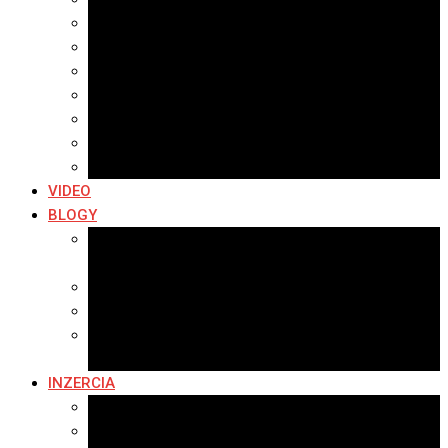
Archív 2021
Archív 2020
Archív 2019
Archív 2018
Archív 2017
Archív 2016
Archív 2015
VIDEO
BLOGY
Premeny mesta
SERIÁL: Premeny
Zo života mesta
Kam na výlet v okolí
Príroda v okolí Bardejova
Fotopasca
INZERCIA
Ponuka inzercie
Banerová reklama