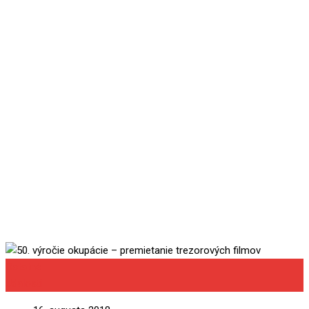
premietanie trezorových
filmov
Ostatné
Udalosti