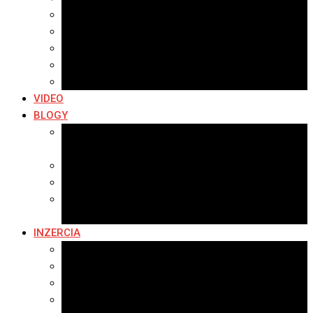
Archív 2019
Archív 2018
Archív 2017
Archív 2016
Archív 2015
VIDEO
BLOGY
Premeny mesta
SERIÁL: Premeny
Zo života mesta
Kam na výlet v okolí
Príroda v okolí Bardejova
Fotopasca
INZERCIA
Ponuka inzercie
Banerová reklama
Sledovanosť
Cenník na stiahnutie