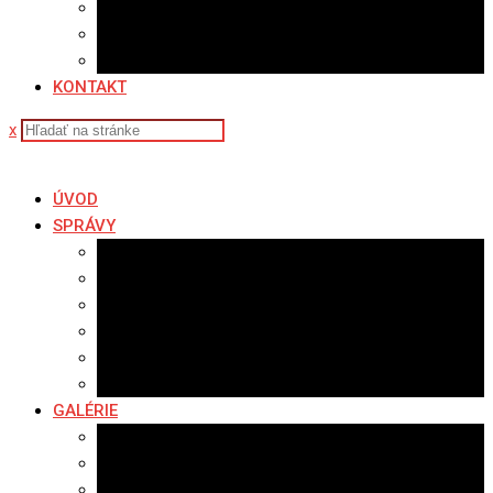
Sledovanosť
Cenník na stiahnutie
Ponuka práce
KONTAKT
x
ÚVOD
SPRÁVY
Všetky správy
Samospráva
Športové správy
Policajné správy
Hudobné správy
Komerčné správy
GALÉRIE
Najnovšie galérie
Archív 2021
Archív 2020