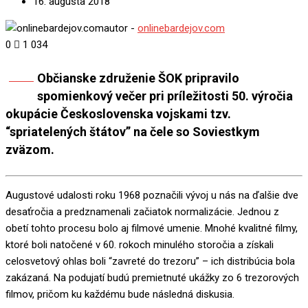
16. augusta 2018
autor -
onlinebardejov.com
0
1 034
Občianske združenie ŠOK pripravilo
Share
spomienkový večer pri príležitosti 50. výročia
okupácie Československa vojskami tzv.
“spriatelených štátov” na čele so Soviestkym
zväzom.
Augustové udalosti roku 1968 poznačili vývoj u nás na ďalšie dve
desaťročia a predznamenali začiatok normalizácie. Jednou z
obetí tohto procesu bolo aj filmové umenie. Mnohé kvalitné filmy,
ktoré boli natočené v 60. rokoch minulého storočia a získali
celosvetový ohlas boli “zavreté do trezoru” – ich distribúcia bola
zakázaná. Na podujatí budú premietnuté ukážky zo 6 trezorových
filmov, pričom ku každému bude následná diskusia.