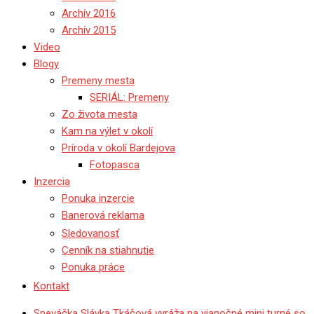
Archív 2016
Archív 2015
Video
Blogy
Premeny mesta
SERIÁL: Premeny
Zo života mesta
Kam na výlet v okolí
Príroda v okolí Bardejova
Fotopasca
Inzercia
Ponuka inzercie
Banerová reklama
Sledovanosť
Cenník na stiahnutie
Ponuka práce
Kontakt
Speváčka Slávka Tkáčová vyráža na vianočné mini turné so