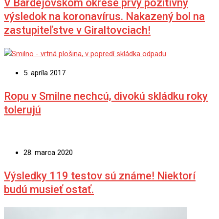
V Bardejovskom okrese prvý pozitívny
výsledok na koronavírus. Nakazený bol na
zastupiteľstve v Giraltovciach!
5. apríla 2017
Ropu v Smilne nechcú, divokú skládku roky
tolerujú
28. marca 2020
Výsledky 119 testov sú známe! Niektorí
budú musieť ostať.