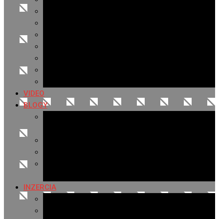
Archív 2021
Archív 2020
Archív 2019
Archív 2018
Archív 2017
Archív 2016
Archív 2015
VIDEO
BLOGY
Premeny mesta
SERIÁL: Premeny
Zo života mesta
Kam na výlet v okolí
Príroda v okolí Bardejova
Fotopasca
INZERCIA
Ponuka inzercie
Banerová reklama