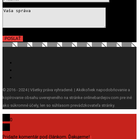
© 2016 - 2024 | Všetky práva vyhradené. | Akékoľvek napodobňovanie a
kopírovanie obsahu uverejneného na stránke onlinebardejov.com pre iné
ako súkromné účely, len so súhlasom prevádzkovateľa stránky.
0
Pridajte komentár pod článkom. Ďakujeme!
x