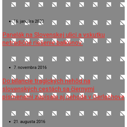
16. januára 2020
Panelák na Slovenskej ulici a vskutku
netradičné riešenie balkónov.
7. novembra 2016
Do bilancie tragických nehôd na
slovenských cestách sa čiernymi
písmenami zapísala aj nehoda v Gerlachove
21. augusta 2016