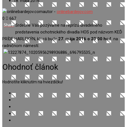
18. mája 2016
autor -
onlinebardejov.com
0
667
Srdečne Vás pozývame na reprízu divadelného
Share
predstavenia ochotnického divadla HOS pod názvom KEĎ
PRÍDE HARLEKÝN, ktorá bude
27. mája 2016 o 20:00 hod.
na
radničnom námestí.
Ohodnoť článok
Hodnotíte kliknutím na hviezdičku!