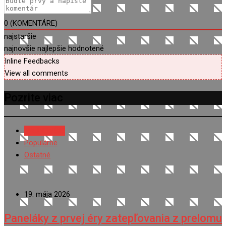
0
(KOMENTÁRE)
najstaršie
najnovšie
najlepšie hodnotené
Inline Feedbacks
View all comments
Pozrite viac
NAJNOVŠIE
Populárne
Ostatné
19. mája 2026
Paneláky z prvej éry zatepľovania z prelomu