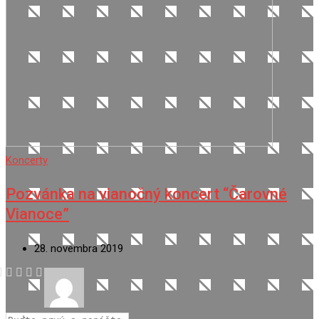
Koncerty
Pozvánka na vianočný koncert “Čarovné
Vianoce”
28. novembra 2019