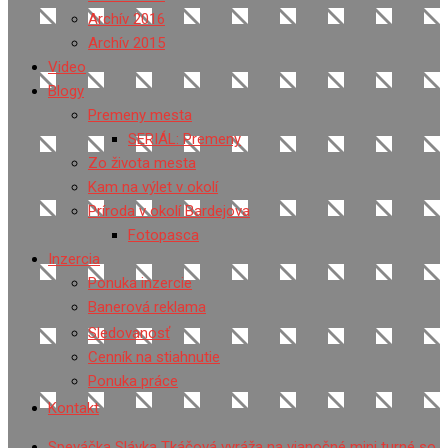
Archív 2016
Archív 2015
Video
Blogy
Premeny mesta
SERIÁL: Premeny
Zo života mesta
Kam na výlet v okolí
Príroda v okolí Bardejova
Fotopasca
Inzercia
Ponuka inzercie
Banerová reklama
Sledovanosť
Cenník na stiahnutie
Ponuka práce
Kontakt
Speváčka Slávka Tkáčová vyráža na vianočné mini turné so