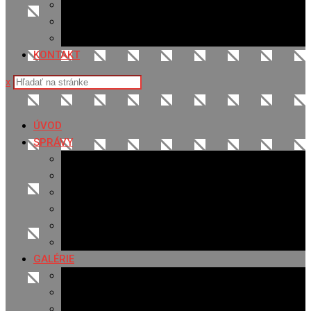
Sledovanosť
Cenník na stiahnutie
Ponuka práce
KONTAKT
x
ÚVOD
SPRÁVY
Všetky správy
Samospráva
Športové správy
Policajné správy
Hudobné správy
Komerčné správy
GALÉRIE
Najnovšie galérie
Archív 2021
Archív 2020