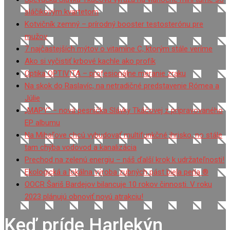
sláčikovým kvartetom
Kotvičník zemný – prírodný booster testosterónu pre
mužov
7 najčastejších mýtov o vitamíne C, ktorým stále veríme
Ako si vyčistiť krbové kachle ako profík
Optika OPTIVITA – profesionálne meranie zraku
Na skok do Raslavíc, na netradičné predstavenie Rómea a
Júlie
„MAPY“ – nová pesnička Slávky Tkáčovej z pripravovaného
EP albumu
Na Mihaľove chcú vybudovať multifunkčné ihrisko, no stále
tam chýba vodovod a kanalizácia
Prechod na zelenú energiu – náš ďalší krok k udržateľnosti!
Ekologická a lokálna výroba zubných pást biela perla ®
OOCR Šariš Bardejov bilancuje 10 rokov činnosti. V roku
2023 plánujú obnoviť novú atrakciu!
Keď príde Harlekýn