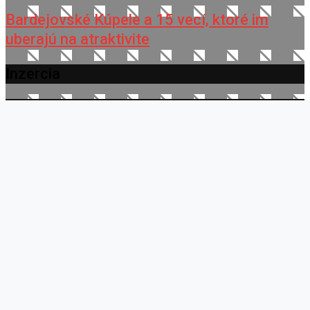
Bardejovské Kúpele a 15 vecí, ktoré im
uberajú na atraktivite
Inzercia