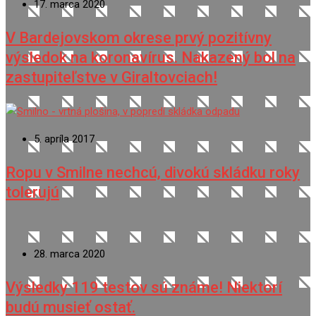
17. marca 2020
V Bardejovskom okrese prvý pozitívny
výsledok na koronavírus. Nakazený bol na
zastupiteľstve v Giraltovciach!
5. apríla 2017
Ropu v Smilne nechcú, divokú skládku roky
tolerujú
28. marca 2020
Výsledky 119 testov sú známe! Niektorí
budú musieť ostať.