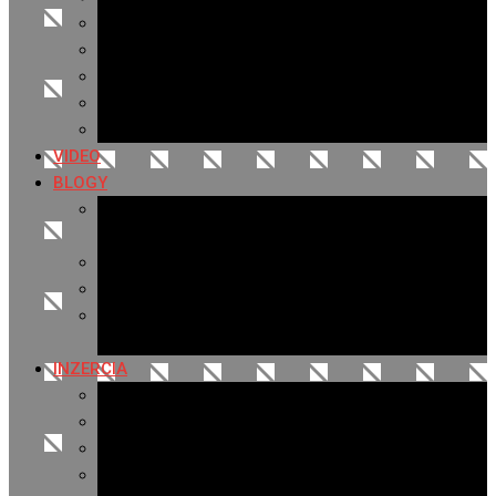
Archív 2019
Archív 2018
Archív 2017
Archív 2016
Archív 2015
VIDEO
BLOGY
Premeny mesta
SERIÁL: Premeny
Zo života mesta
Kam na výlet v okolí
Príroda v okolí Bardejova
Fotopasca
INZERCIA
Ponuka inzercie
Banerová reklama
Sledovanosť
Cenník na stiahnutie