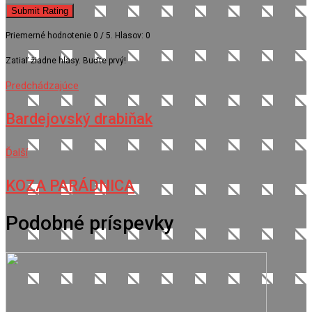
Submit Rating
Priemerné hodnotenie
0
/ 5. Hlasov:
0
Zatiaľ žiadne hlasy. Buďte prvý!
Predchádzajúce
Bardejovský drabiňak
Ďalší
KOZA PARÁDNICA
Podobné príspevky