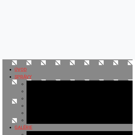
ÚVOD
SPRÁVY
Všetky správy
Samospráva
Športové správy
Policajné správy
Hudobné správy
Komerčné správy
GALÉRIE
Najnovšie galérie