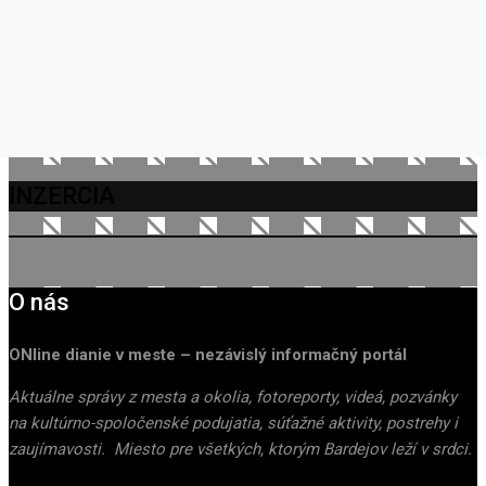
INZERCIA
O nás
ONline dianie v meste – nezávislý informačný portál
Aktuálne správy z mesta a okolia, fotoreporty, videá, pozvánky
na kultúrno-spoločenské podujatia, súťažné aktivity, postrehy i
zaujímavosti. Miesto pre všetkých, ktorým Bardejov leží v srdci.