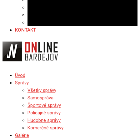
Banerová reklama
Sledovanosť
Cenník na stiahnutie
Ponuka práce
KONTAKT
Úvod
Správy
Všetky správy
Samospráva
Športové správy
Policajné správy
Hudobné správy
Komerčné správy
Galérie