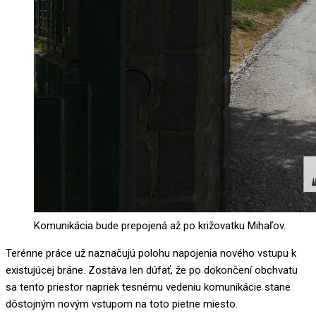
Komunikácia bude prepojená až po križovatku Mihaľov.
Terénne práce už naznačujú polohu napojenia nového vstupu k
existujúcej bráne. Zostáva len dúfať, že po dokončení obchvatu
sa tento priestor napriek tesnému vedeniu komunikácie stane
dôstojným novým vstupom na toto pietne miesto.