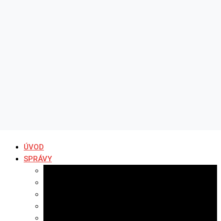
ÚVOD
SPRÁVY
Všetky správy
Samospráva
Športové správy
Policajné správy
Hudobné správy