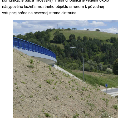
komunikácie (ulica Tačevská). Trasa chodníka je vedená okolo
násypového kužeľa mostného objektu smerom k pôvodnej
vstupnej bráne na severnej strane cintorína.