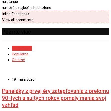
najstaršie
najnovšie
najlepšie hodnotené
Inline Feedbacks
View all comments
Pozrite viac
NAJNOVŠIE
Populárne
Ostatné
19. mája 2026
Paneláky z prvej éry zatepľovania z prelomu
90-tych a nultých rokov pomaly menia svoj
vzhľad