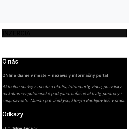
INZERCIA
O nás
ONline dianie v meste – nezávislý informačný portál
Aktuálne správy z mesta a okolia, fotoreporty, videá, pozvánky
na kultúrno-spoločenské podujatia, súťažné aktivity, postrehy i
zaujímavosti. Miesto pre všetkých, ktorým Bardejov leží v srdci.
Odkazy
• Tím Online Bardejov