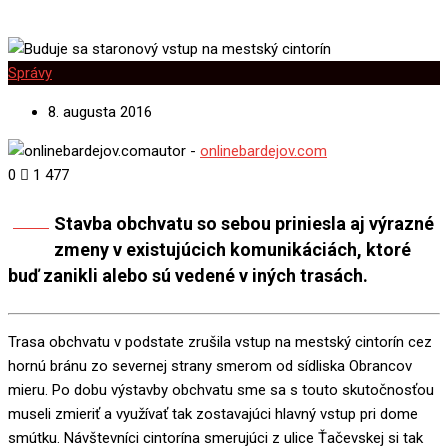
Správy
8. augusta 2016
autor -
onlinebardejov.com
0
1 477
Stavba obchvatu so sebou priniesla aj výrazné
Share
zmeny v existujúcich komunikáciách, ktoré
buď zanikli alebo sú vedené v iných trasách.
Trasa obchvatu v podstate zrušila vstup na mestský cintorín cez
hornú bránu zo severnej strany smerom od sídliska Obrancov
mieru. Po dobu výstavby obchvatu sme sa s touto skutočnosťou
museli zmieriť a využívať tak zostavajúci hlavný vstup pri dome
smútku. Návštevníci cintorína smerujúci z ulice Ťačevskej si tak