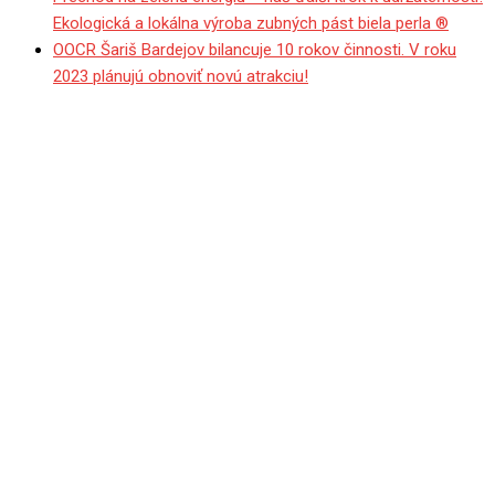
Ekologická a lokálna výroba zubných pást biela perla ®
OOCR Šariš Bardejov bilancuje 10 rokov činnosti. V roku
2023 plánujú obnoviť novú atrakciu!
Buduje sa staronový vstup
na mestský cintorín