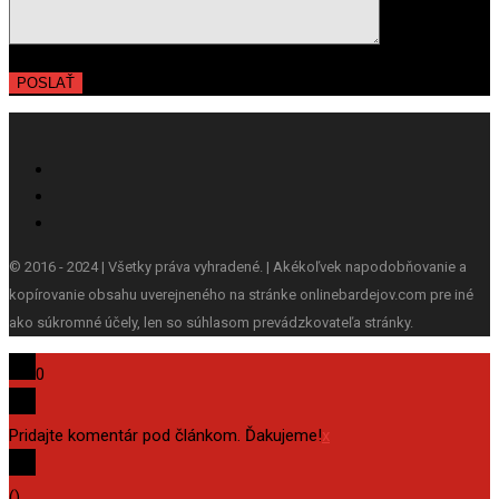
© 2016 - 2024 | Všetky práva vyhradené. | Akékoľvek napodobňovanie a
kopírovanie obsahu uverejneného na stránke onlinebardejov.com pre iné
ako súkromné účely, len so súhlasom prevádzkovateľa stránky.
0
Pridajte komentár pod článkom. Ďakujeme!
x
(
)