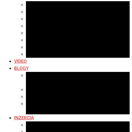
Najnovšie galérie
Archív 2021
Archív 2020
Archív 2019
Archív 2018
Archív 2017
Archív 2016
Archív 2015
VIDEO
BLOGY
Premeny mesta
SERIÁL: Premeny
Zo života mesta
Kam na výlet v okolí
Príroda v okolí Bardejova
Fotopasca
INZERCIA
Ponuka inzercie