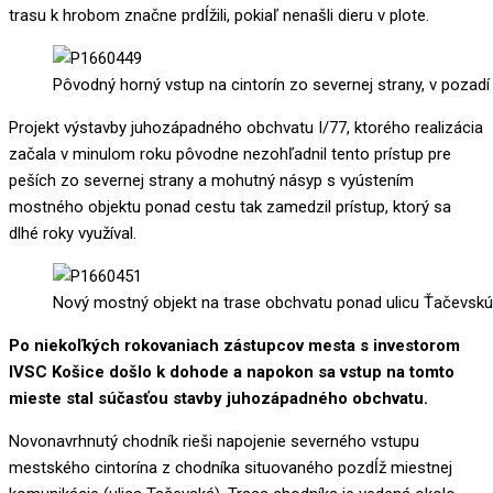
trasu k hrobom značne prdĺžili, pokiaľ nenašli dieru v plote.
Pôvodný horný vstup na cintorín zo severnej strany, v pozadí
Projekt výstavby juhozápadného obchvatu I/77, ktorého realizácia
začala v minulom roku pôvodne nezohľadnil tento prístup pre
peších zo severnej strany a mohutný násyp s vyústením
mostného objektu ponad cestu tak zamedzil prístup, ktorý sa
dlhé roky využíval.
Nový mostný objekt na trase obchvatu ponad ulicu Ťačevskú
Po niekoľkých rokovaniach zástupcov mesta s investorom
IVSC Košice došlo k dohode a napokon sa vstup na tomto
mieste stal súčasťou stavby juhozápadného obchvatu.
Novonavrhnutý chodník rieši napojenie severného vstupu
mestského cintorína z chodníka situovaného pozdĺž miestnej