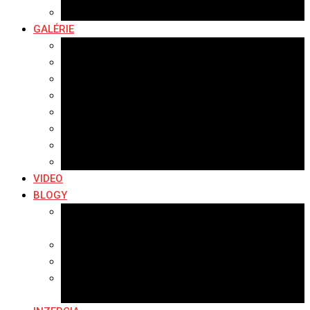
Komerčné správy
GALÉRIE
Najnovšie galérie
Archív 2021
Archív 2020
Archív 2019
Archív 2018
Archív 2017
Archív 2016
Archív 2015
VIDEO
BLOGY
Premeny mesta
SERIÁL: Premeny
Zo života mesta
Kam na výlet v okolí
Príroda v okolí Bardejova
Fotopasca