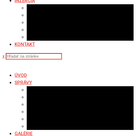
INZERCIA
Ponuka inzercie
Banerová reklama
Sledovanosť
Cenník na stiahnutie
Ponuka práce
KONTAKT
x
ÚVOD
SPRÁVY
Všetky správy
Samospráva
Športové správy
Policajné správy
Hudobné správy
Komerčné správy
GALÉRIE