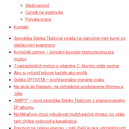
Sledovanosť
Cenník na stiahnutie
Ponuka práce
Kontakt
Speváčka Slávka Tkáčová vyráža na vianočné mini turné so
sláčikovým kvartetom
Kotvičník zemný – prírodný booster testosterónu pre
mužov
7 najčastejších mýtov o vitamíne C, ktorým stále veríme
Ako si vyčistiť krbové kachle ako profík
Optika OPTIVITA – profesionálne meranie zraku
Na skok do Raslavíc, na netradičné predstavenie Rómea a
Júlie
„MAPY“ – nová pesnička Slávky Tkáčovej z pripravovaného
EP albumu
Na Mihaľove chcú vybudovať multifunkčné ihrisko, no stále
tam chýba vodovod a kanalizácia
Prechod na zelenú energiu – náš ďalší krok k udržateľnosti!