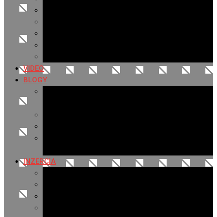
Archív 2019
Archív 2018
Archív 2017
Archív 2016
Archív 2015
VIDEO
BLOGY
Premeny mesta
SERIÁL: Premeny
Zo života mesta
Kam na výlet v okolí
Príroda v okolí Bardejova
Fotopasca
INZERCIA
Ponuka inzercie
Banerová reklama
Sledovanosť
Cenník na stiahnutie