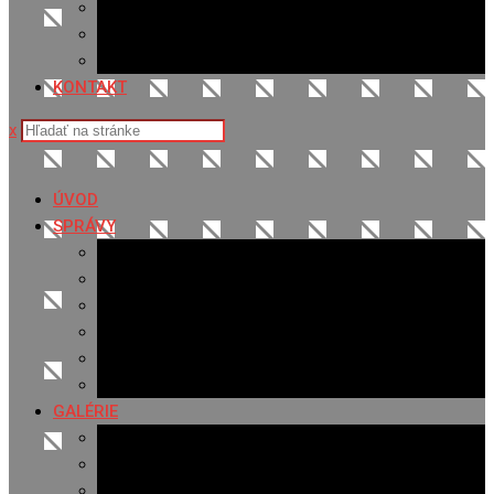
Sledovanosť
Cenník na stiahnutie
Ponuka práce
KONTAKT
x
ÚVOD
SPRÁVY
Všetky správy
Samospráva
Športové správy
Policajné správy
Hudobné správy
Komerčné správy
GALÉRIE
Najnovšie galérie
Archív 2021
Archív 2020