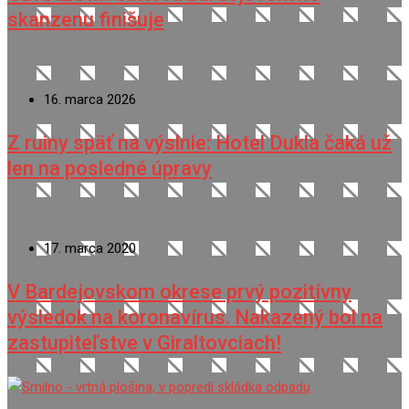
skanzenu finišuje
16. marca 2026
Z ruiny späť na výslnie: Hotel Dukla čaká už
len na posledné úpravy
17. marca 2020
V Bardejovskom okrese prvý pozitívny
výsledok na koronavírus. Nakazený bol na
zastupiteľstve v Giraltovciach!