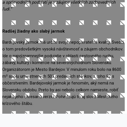
a sprievodných podujatí je v záujme všetkých zodpovedných
ľudí.”
Radšej žiadny ako slabý jarmok
Bardejovský jarmok má určite svoje nepopierateľné kvality. Svedčí
o tom predovšetkým vysoká návštevnosť a záujem obchodníkov.
Ide o najvýznamnejšie podujatie v oblasti cestovného ruchu,
zábavy, kultúry i komercie na severovýchodnom Slovensku.
Organizátorom je Mesto Bardejov. V minulom roku bolo na 8600
m² spolu umiestnených 503 predajných stánkov, z toho 82 s
občerstvením. Bardejovský jarmok je fenomén, aký nemá na
Slovensku obdobu. Preto by asi nebolo celkom namieste, robiť
nejakú jeho okresanú verziu. Potvrdzujú to aj slová
Mestského
krízového štábu.