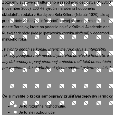
Zoznamu svetového kultúrneho a prírodného dedičstva UNESCO
(november 2000)
,
200.-té výročie narodenia hudobného
skladateľa, rodáka z Bardejova Bélu Kélera
(február 1820), ale aj
prezentácie získaných informácií o prvej písomnej zmienke o
meste Bardejov
, ktoré sa podarilo nájsť v Knižnici Akadémie vied
Ruskej federácie (kde je Ipatijevská kronika uložená) v decembri
minulého roka.
„V týchto dňoch sa konajú intenzívne rokovania s interprétmi
tak, aby
podujatia mali nespochybniteľnú umeleckú hodnotu
,
a
aby dokumenty o prvej písomnej zmienke mali takú prezentáciu
pre verejnosť, akú si dôležitosť týchto udalostí právom zaslúži.”
Čo si myslíte o kroku samosprávy zrušiť Bardejovský jarmok?
Je to rozumné rozhodnutie.
Je to zlé rozhodnutie.