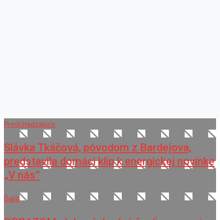
Predchádzajúce
Slávka Tkáčová, pôvodom z Bardejova,
predstavila domáci klip k energickej novinke
„V nás”
Ďalší