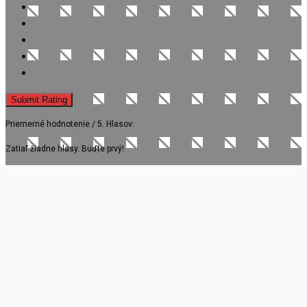
Submit Rating
Priemerné hodnotenie
/ 5. Hlasov:
Zatiaľ žiadne hlasy. Buďte prvý!