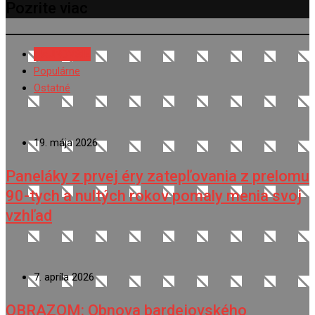
Pozrite viac
NAJNOVŠIE
Populárne
Ostatné
19. mája 2026
Paneláky z prvej éry zatepľovania z prelomu
90-tych a nultých rokov pomaly menia svoj
vzhľad
7. apríla 2026
OBRAZOM: Obnova bardejovského