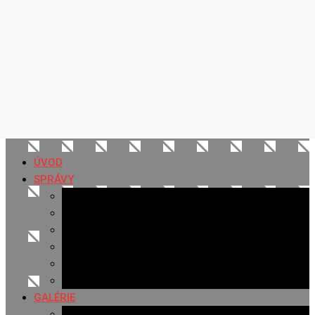
ÚVOD
SPRÁVY
Všetky správy
Samospráva
Športové správy
Policajné správy
Hudobné správy
Komerčné správy
GALÉRIE
Najnovšie galérie