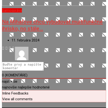
Samospráva
Na Mihaľove chcú vybudovať multifunkčné
ihrisko, no stále…
11. februára 2024
0
(KOMENTÁRE)
najstaršie
najnovšie
najlepšie hodnotené
Inline Feedbacks
View all comments