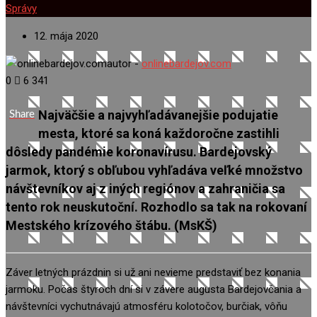
Správy
12. mája 2020
autor -
onlinebardejov.com
0
6 341
Najväčšie a najvyhľadávanejšie podujatie
Share
mesta, ktoré sa koná každoročne zastihli
dôsledy pandémie koronavírusu. Bardejovský
jarmok, ktorý s obľubou vyhľadáva veľké množstvo
návštevníkov aj z iných regiónov a zahraničia sa
tento rok neuskutoční. Rozhodlo sa tak na
rokovaní
Mestského krízového štábu. (MsKŠ)
Záver letných prázdnin si už ani nevieme predstaviť bez konania
jarmoku. Počas štyroch dní si v závere augusta Bardejovčania a
návštevníci vychutnávajú atmosféru kolotočov, burčiak, vôňu