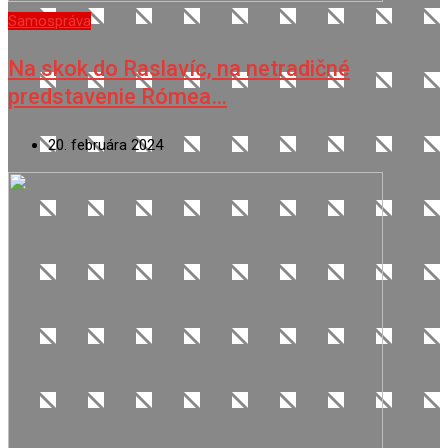
Samospráva
Na skok do Raslavíc, na netradičné
predstavenie Rómea…
20. februára 2024