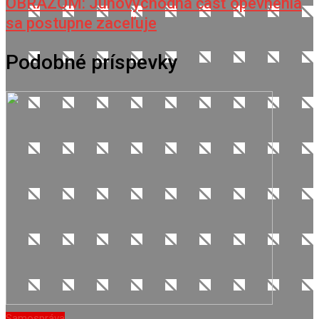
OBRAZOM: Juhovýchodná časť opevnenia
sa postupne zaceľuje
Podobné príspevky
Samospráva