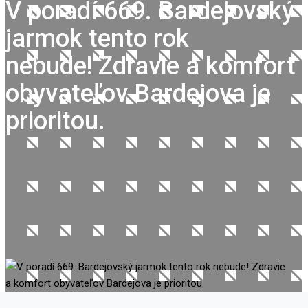
V poradí 669. Bardejovský
jarmok tento rok
nebude! Zdravie a komfort
obyvateľov Bardejova je
prioritou.