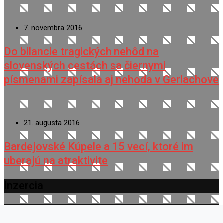
7. novembra 2016
Do bilancie tragických nehôd na
slovenských cestách sa čiernymi
písmenami zapísala aj nehoda v Gerlachove
21. augusta 2016
Bardejovské Kúpele a 15 vecí, ktoré im
uberajú na atraktivite
Inzercia