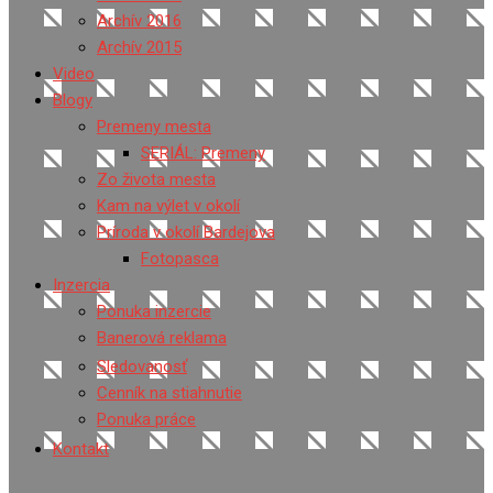
Archív 2016
Archív 2015
Video
Blogy
Premeny mesta
SERIÁL: Premeny
Zo života mesta
Kam na výlet v okolí
Príroda v okolí Bardejova
Fotopasca
Inzercia
Ponuka inzercie
Banerová reklama
Sledovanosť
Cenník na stiahnutie
Ponuka práce
Kontakt