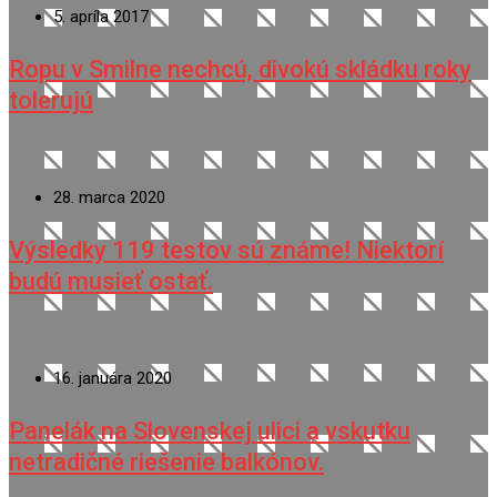
5. apríla 2017
Ropu v Smilne nechcú, divokú skládku roky
tolerujú
28. marca 2020
Výsledky 119 testov sú známe! Niektorí
budú musieť ostať.
16. januára 2020
Panelák na Slovenskej ulici a vskutku
netradičné riešenie balkónov.