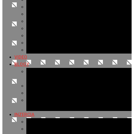
Archív 2021
Archív 2020
Archív 2019
Archív 2018
Archív 2017
Archív 2016
Archív 2015
VIDEO
BLOGY
Premeny mesta
SERIÁL: Premeny
Zo života mesta
Kam na výlet v okolí
Príroda v okolí Bardejova
Fotopasca
INZERCIA
Ponuka inzercie
Banerová reklama