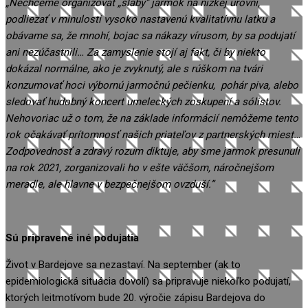
„Nechceme organizovať
„slabý” jarmok na nízkej úrovni
,
podliezať
v minulosti
vysoko nastavenú
kvalitatívnu
latku a
o
bávame sa, že mnohí, bojac sa nákazy vírusom, by sa podujatí
ani nezúčastnili…
Za zamyslenie stojí aj fakt, či by niekto
dokázal normálne, ako je zvyknutý, ale s rúškom na tvári
konzumovať hoci výbornú jarmočnú pečienku
,
pohár piva
, alebo
sledovať hudobný koncert umeleckých zoskupení a sólistov.
Nehovoriac už o tom, že na základe informácií nemôžeme tento
rok očakávať prítomnosť našich priateľov z partnerských miest…
Z
odpovednosť a z
dravý rozum diktuje, aby sme jarmok presunuli
na rok 2021, zorganizovali ho v ešte väčšom
,
náročnejšom
meradle
, ale hlavne
v
bezpečnejšom ovzduší.”
Sú pripravené iné podujatia
Život v Bardejove sa nezastaví. Na september (ak to
epidemiologická situácia dovolí)
sa pripravuje niekoľko podujatí,
ktorých leitmotívom bude 20. výročie zápisu Bardejova do