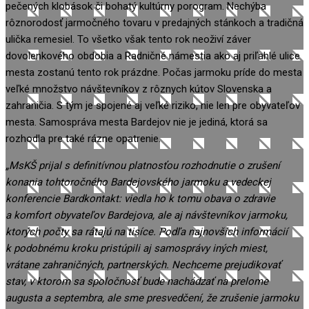
pečených klobások či bohatý kultúrny porogram. Nechýba
rôznorodosť jarmočného tovaru v predajných stánkoch a tradičná
ulička remesiel. To všetko však tento rok neoživí záver
dovolenkového obdobia a Radničné námestia ako aj priľahlé ulice
mesta zostanú tento rok prázdne. Počas jarmoku príde do mesta
veľké množstvo návštevníkov z rôznych kútov Slovenska a
zahraničia. S tým je spojené aj veľké riziko, nie len pre obyvateľov
mesta. Samospráva mesta Bardejov nie je jediná, ktorá sa
rozhodla pre také rázne opatrenie.
„M
sKŠ
prijal s definitívnou platnosťou rozhodnutie o
zrušení
konania tohtoročného Bardejovského jarmoku a vedeckej
konferencie Bardkon
t
akt: viedla ho k tomu obava o zdravie
a komfort obyvateľov Bardejova, ale aj návštevníkov jarmoku,
ktorých počty sa rátajú na tisíce. Podľa najnovších informácií
k podobnému
kroku pristúpili aj samosprávy iných miest,
vrátane zahraničných, partnerských.
Nechceme prejudikovať
stav, v ktorom sa spoločnosť bude nachádzať na prelome
augusta a septembra, ale sme presvedčení, že zrušenie jarmoku