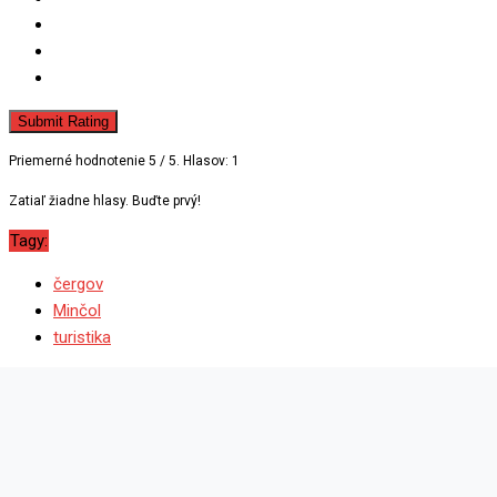
Submit Rating
Priemerné hodnotenie
5
/ 5. Hlasov:
1
Zatiaľ žiadne hlasy. Buďte prvý!
Tagy:
čergov
Minčol
turistika