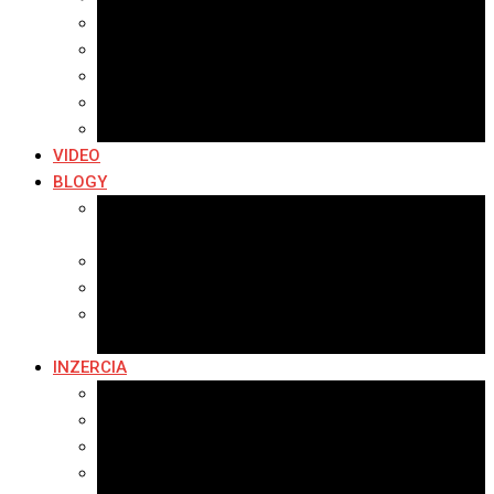
Archív 2019
Archív 2018
Archív 2017
Archív 2016
Archív 2015
VIDEO
BLOGY
Premeny mesta
SERIÁL: Premeny
Zo života mesta
Kam na výlet v okolí
Príroda v okolí Bardejova
Fotopasca
INZERCIA
Ponuka inzercie
Banerová reklama
Sledovanosť
Cenník na stiahnutie