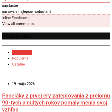
najstaršie
najnovšie
najlepšie hodnotené
Inline Feedbacks
View all comments
Pozrite viac
NAJNOVŠIE
Populárne
Ostatné
19. mája 2026
Paneláky z prvej éry zatepľovania z prelomu
90-tych a nultých rokov pomaly menia svoj
vzhľad