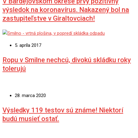
V Bardejovskom okrese prvý pozitívny
výsledok na koronavírus. Nakazený bol na
zastupiteľstve v Giraltovciach!
5. apríla 2017
Ropu v Smilne nechcú, divokú skládku roky
tolerujú
28. marca 2020
Výsledky 119 testov sú známe! Niektorí
budú musieť ostať.