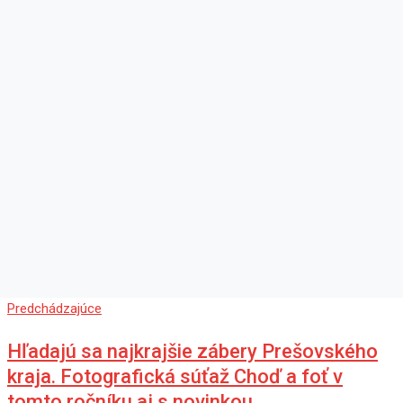
Predchádzajúce
Hľadajú sa najkrajšie zábery Prešovského
kraja. Fotografická súťaž Choď a foť v
tomto ročníku aj s novinkou