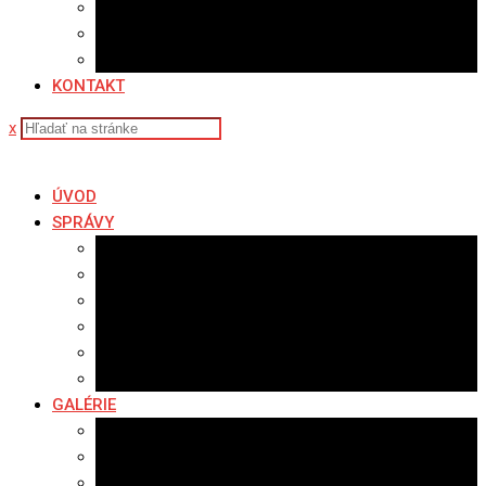
Sledovanosť
Cenník na stiahnutie
Ponuka práce
KONTAKT
x
ÚVOD
SPRÁVY
Všetky správy
Samospráva
Športové správy
Policajné správy
Hudobné správy
Komerčné správy
GALÉRIE
Najnovšie galérie
Archív 2021
Archív 2020