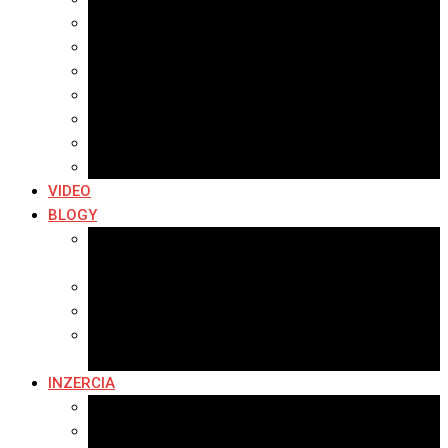
Archív 2021
Archív 2020
Archív 2019
Archív 2018
Archív 2017
Archív 2016
Archív 2015
VIDEO
BLOGY
Premeny mesta
SERIÁL: Premeny
Zo života mesta
Kam na výlet v okolí
Príroda v okolí Bardejova
Fotopasca
INZERCIA
Ponuka inzercie
Banerová reklama