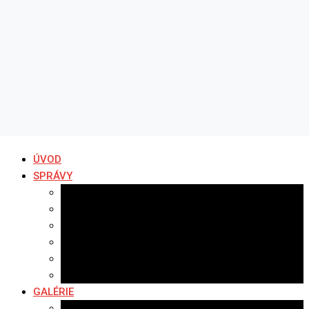
ÚVOD
SPRÁVY
Všetky správy
Samospráva
Športové správy
Policajné správy
Hudobné správy
Komerčné správy
GALÉRIE
Najnovšie galérie