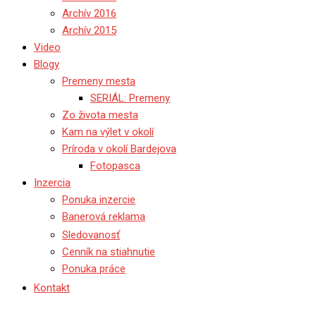
Archív 2016
Archív 2015
Video
Blogy
Premeny mesta
SERIÁL: Premeny
Zo života mesta
Kam na výlet v okolí
Príroda v okolí Bardejova
Fotopasca
Inzercia
Ponuka inzercie
Banerová reklama
Sledovanosť
Cenník na stiahnutie
Ponuka práce
Kontakt