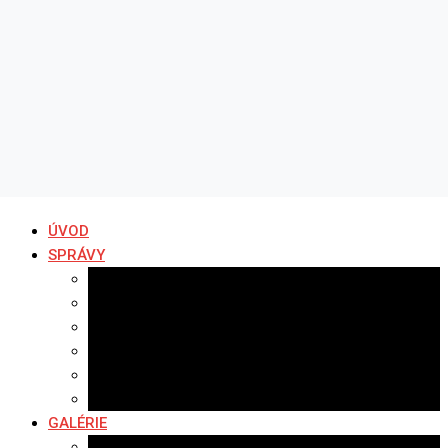
ÚVOD
SPRÁVY
Všetky správy
Samospráva
Športové správy
Policajné správy
Hudobné správy
Komerčné správy
GALÉRIE
Najnovšie galérie