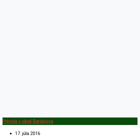
Príroda v okolí Bardejova
17. júla 2016