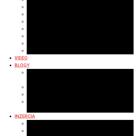
Archív 2021
Archív 2020
Archív 2019
Archív 2018
Archív 2017
Archív 2016
Archív 2015
VIDEO
BLOGY
Premeny mesta
SERIÁL: Premeny
Zo života mesta
Kam na výlet v okolí
Príroda v okolí Bardejova
Fotopasca
INZERCIA
Ponuka inzercie
Banerová reklama