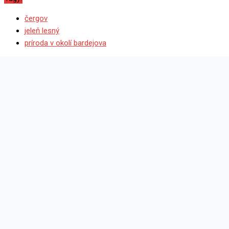
čergov
jeleň lesný
príroda v okolí bardejova