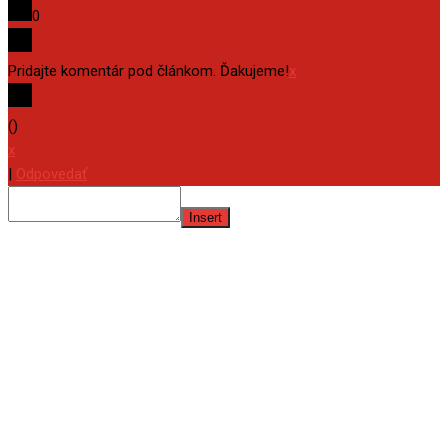
0
Pridajte komentár pod článkom. Ďakujeme!
x
(
)
x
|
Odpovedať
Insert