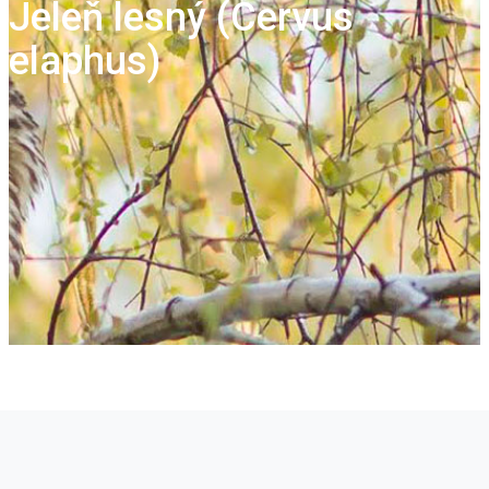
Jeleň lesný (Cervus
elaphus)