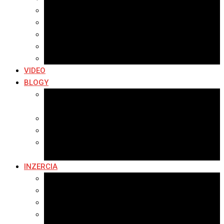
Archív 2019
Archív 2018
Archív 2017
Archív 2016
Archív 2015
VIDEO
BLOGY
Premeny mesta
SERIÁL: Premeny
Zo života mesta
Kam na výlet v okolí
Príroda v okolí Bardejova
Fotopasca
INZERCIA
Ponuka inzercie
Banerová reklama
Sledovanosť
Cenník na stiahnutie