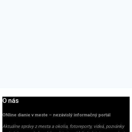
O nás
ONline dianie v meste – nezávislý informačný portál
Aktuálne správy z mesta a okolia, fotoreporty, videá, pozvánky