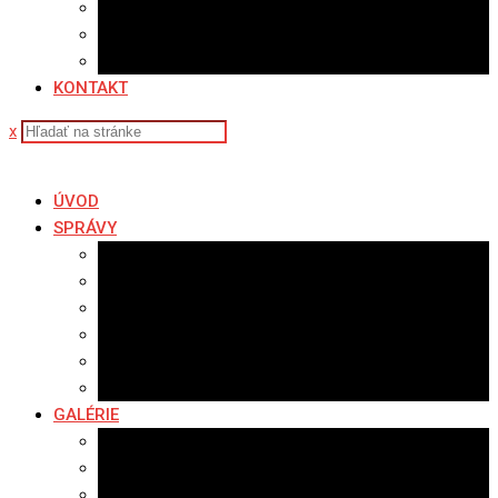
Sledovanosť
Cenník na stiahnutie
Ponuka práce
KONTAKT
x
ÚVOD
SPRÁVY
Všetky správy
Samospráva
Športové správy
Policajné správy
Hudobné správy
Komerčné správy
GALÉRIE
Najnovšie galérie
Archív 2021
Archív 2020