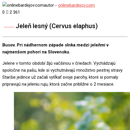
autor -
onlinebardejov.com
0
2 361
Jeleň lesný (Cervus elaphus)
Share
Busov.
Pri nádhernom západe slnka medzi jeleňmi v
najmenšom pohorí na Slovensku.
Jelene v tomto období žijú vačšinou v čriedach. Vychádzajú
spoločne na pašu, kde si vychutnávajú množstvo pestrej stravy.
Staršie jedince už začali vytĺkať svoje parohy, ktoré si pomaly
pripravujú na jeleniu ruju, ktorá začne približne o 2 mesiace.