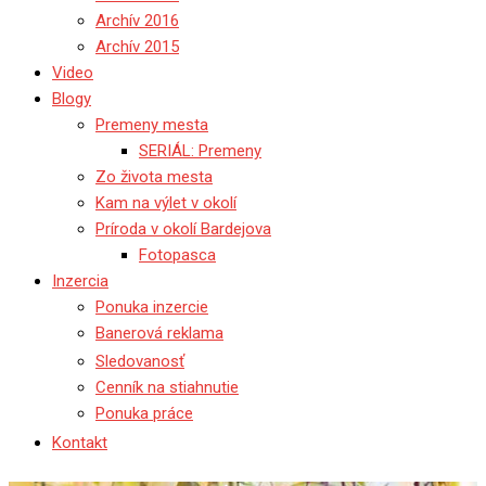
Archív 2016
Archív 2015
Video
Blogy
Premeny mesta
SERIÁL: Premeny
Zo života mesta
Kam na výlet v okolí
Príroda v okolí Bardejova
Fotopasca
Inzercia
Ponuka inzercie
Banerová reklama
Sledovanosť
Cenník na stiahnutie
Ponuka práce
Kontakt