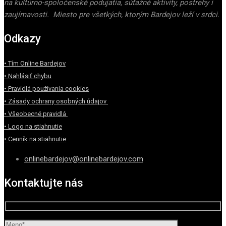
na kultúrno-spoločenské podujatia, súťažné aktivity, postrehy i
zaujímavosti. Miesto pre všetkých, ktorým Bardejov leží v srdci.
Odkazy
• Tím Online Bardejov
• Nahlásiť chybu
• Pravidlá používania cookies
• Zásady ochrany osobných údajov
• Všeobecné pravidlá
• Logo na stiahnutie
• Cenník na stiahnutie
onlinebardejov@onlinebardejov.com
Kontaktujte nás