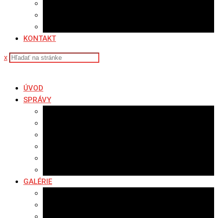
Sledovanosť
Cenník na stiahnutie
Ponuka práce
KONTAKT
x
ÚVOD
SPRÁVY
Všetky správy
Samospráva
Športové správy
Policajné správy
Hudobné správy
Komerčné správy
GALÉRIE
Najnovšie galérie
Archív 2021
Archív 2020