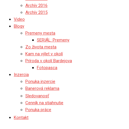
Archív 2016
Archív 2015
Video
Blogy
Premeny mesta
SERIÁL: Premeny
Zo života mesta
Kam na výlet v okolí
Príroda v okolí Bardejova
Fotopasca
Inzercia
Ponuka inzercie
Banerová reklama
Sledovanosť
Cenník na stiahnutie
Ponuka práce
Kontakt