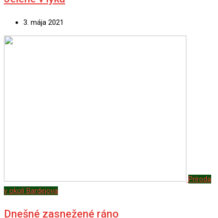
3. mája 2021
Príroda
v okolí Bardejova
Dnešné zasnežené ráno