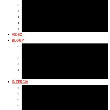
Archív 2019
Archív 2018
Archív 2017
Archív 2016
Archív 2015
VIDEO
BLOGY
Premeny mesta
SERIÁL: Premeny
Zo života mesta
Kam na výlet v okolí
Príroda v okolí Bardejova
Fotopasca
INZERCIA
Ponuka inzercie
Banerová reklama
Sledovanosť
Cenník na stiahnutie