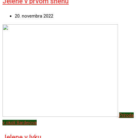
Jelene v prvom snehu
20. novembra 2022
Príroda
v okolí Bardejova
Jelene v lyku