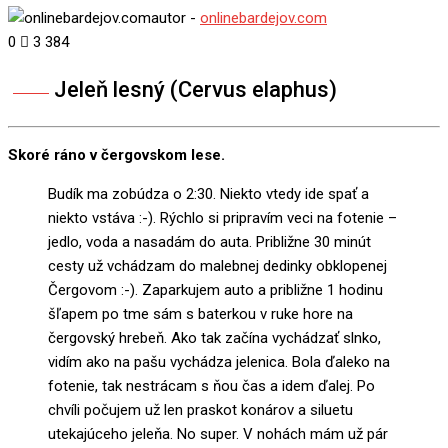
autor -
onlinebardejov.com
0
3 384
Jeleň lesný (Cervus elaphus)
Share
Skoré ráno v čergovskom lese.
Budík ma zobúdza o 2:30. Niekto vtedy ide spať a
niekto vstáva :-). Rýchlo si pripravím veci na fotenie –
jedlo, voda a nasadám do auta. Približne 30 minút
cesty už vchádzam do malebnej dedinky obklopenej
Čergovom :-). Zaparkujem auto a približne 1 hodinu
šľapem po tme sám s baterkou v ruke hore na
čergovský hrebeň. Ako tak začína vychádzať slnko,
vidím ako na pašu vychádza jelenica. Bola ďaleko na
fotenie, tak nestrácam s ňou čas a idem ďalej. Po
chvíli počujem už len praskot konárov a siluetu
utekajúceho jeleňa. No super. V nohách mám už pár