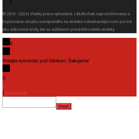
© 2016 - 2024 | Všetky práva vyhradené. | Akékoľvek napodobňovanie a
kopírovanie obsahu uverejneného na stránke onlinebardejov.com pre iné
ako súkromné účely, len so súhlasom prevádzkovateľa stránky.
0
Pridajte komentár pod článkom. Ďakujeme!
x
(
)
x
|
Odpovedať
Insert