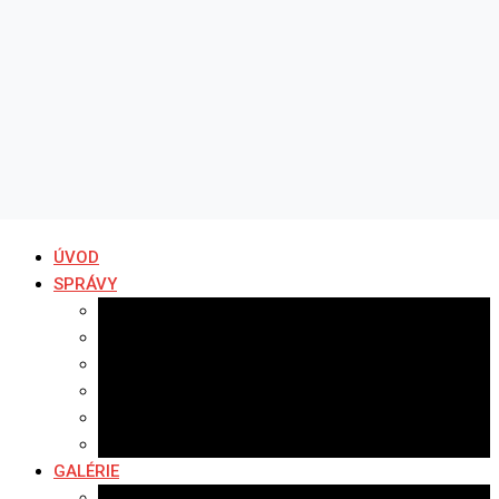
ÚVOD
SPRÁVY
Všetky správy
Samospráva
Športové správy
Policajné správy
Hudobné správy
Komerčné správy
GALÉRIE
Najnovšie galérie