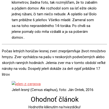
kilometrov, žiadna foto, tak rozmýšľam, že to zabalím
a pôjdem domov. Ale rozhodol som sa ísť ešte okolo
jednej rúbani, či tam niečo nebude. A oplatilo sa! Bolo
tam približne 6 jeleňov. Všetko mladé. Zameral som
sa na toho nepravidelného 14-toráka. Po chvíli sa
jelene pomaly odo mňa vzdialili a ja sa poberám
domov…
Počas letných horúčav lesnej zveri znepríjemňuje život množstvo
hmyzu. Zver vychádza na pašu v neskorých podvečerných alebo
skorých ranných hodinách. Jelenia zver ma v tomto období veľké
nároky na vodu. Dospelý jeleň dokáže za deň vypiť približne 17
litrov.
Jeleň lesný (Cervus elaphus), foto: Ján Ontek, 2016
Ohodnoť článok
Hodnotíte kliknutím na hviezdičku!