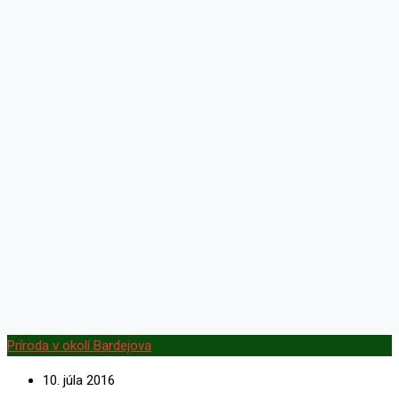
Príroda v okolí Bardejova
10. júla 2016