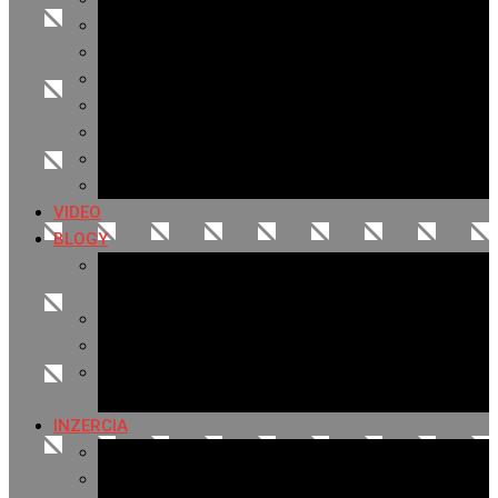
Archív 2021
Archív 2020
Archív 2019
Archív 2018
Archív 2017
Archív 2016
Archív 2015
VIDEO
BLOGY
Premeny mesta
SERIÁL: Premeny
Zo života mesta
Kam na výlet v okolí
Príroda v okolí Bardejova
Fotopasca
INZERCIA
Ponuka inzercie
Banerová reklama