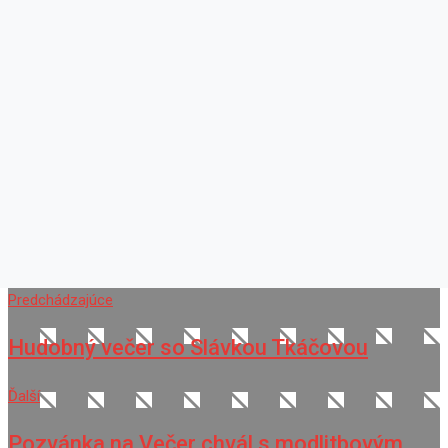
Predchádzajúce
Hudobný večer so Slávkou Tkáčovou
Ďalší
Pozvánka na Večer chvál s modlitbovým