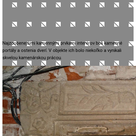
Najzdobenejšími kamennými prvkami interérov boli kamenné
portály a ostenia dverí. V objekte ich bolo niekoľko a vynikali
skvelou kamenárskou prácou.