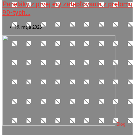
Paneláky z prvej éry zatepľovania z prelomu
90-tych…
19. mája 2026
Blog