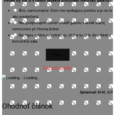
Vedeli by ste si v tomto objekte predstaviť mestskú gálériu?
Áno, samozrejme. Dom ma vynikajúcu polohu a je na to
ako predurčený.
Nie, podporujem zámer zriadiť galériu v areáli starej
nemocnice pri Hornej bráne.
Bardejov galériu nepotrebuje, chýba tu skôr divadelná a
koncertná sála.
Zobraziť výsledky
Loading ...
Spracoval:
M.M., D.P.
Ohodnoť článok