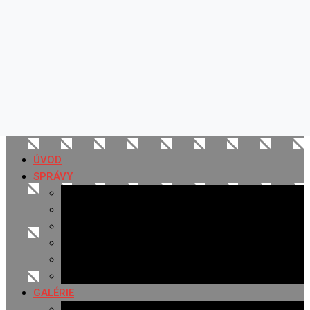
ÚVOD
SPRÁVY
Všetky správy
Samospráva
Športové správy
Policajné správy
Hudobné správy
Komerčné správy
GALÉRIE
Najnovšie galérie