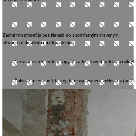
Zadná miestnosť je bez klenieb so spomínaným dreveným
stropom s detailom na stropniciach.
Nie všade sú klenuté stropy. V zadnej miestnosti bola odkryt
Ďalšia z miestností, ktorej dominuje viacero výklenkov (sedíli