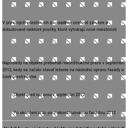
V pivničných priestoroch sú osadené oceľové zárubne a
dobudované niektoré priečky, ktoré vytvárajú nové miestnosti.
Naposledy na objekte prebiehali rekonštrukčné práce v septembri
2012, kedy sa začalo stavať lešenie na následnú opravu fasády a
časti prestrešenia.
Objekt pred opravou v septembri 2012
Po ukončení prác so zrekonštruovanou fasádou, 2012