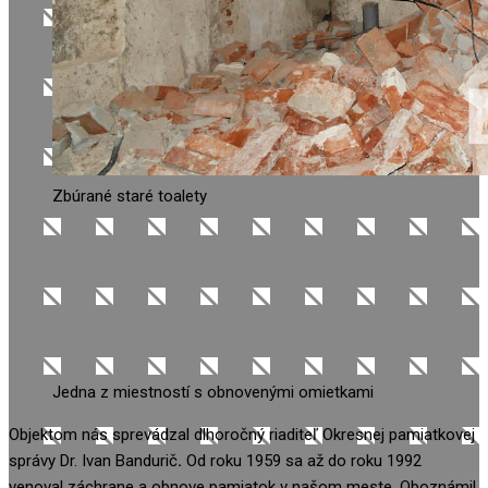
Zbúrané staré toalety
Jedna z miestností s obnovenými omietkami
Objektom nás sprevádzal dlhoročný riaditeľ Okresnej pamiatkovej
správy Dr. Ivan Bandurič
.
Od roku 1959 sa až do roku 1992
venoval záchrane a obnove pamiatok v našom meste. Oboznámil