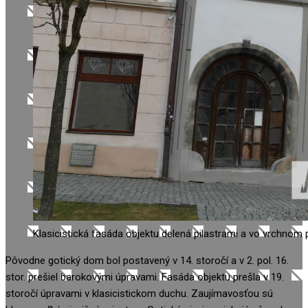
Klasicistická fasáda objektu delená pilastrami a vo vrchnom 
Pôvodne gotický dom bol postavený v 14. storočí a v 2. pol. 16.
stor. prešiel barokovými úpravami. Fasáda objektu prešla v 19.
storočí úpravami v klasicistickom duchu. Zaujímavosťou sú