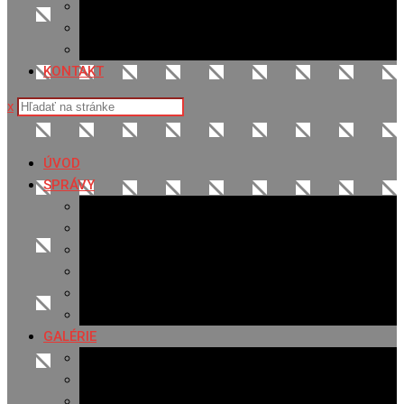
Sledovanosť
Cenník na stiahnutie
Ponuka práce
KONTAKT
x
ÚVOD
SPRÁVY
Všetky správy
Samospráva
Športové správy
Policajné správy
Hudobné správy
Komerčné správy
GALÉRIE
Najnovšie galérie
Archív 2021
Archív 2020