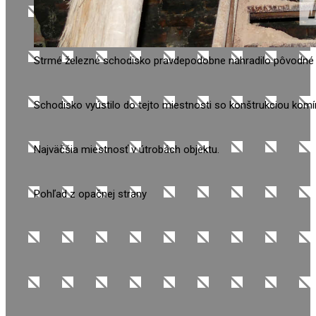
Strmé železné schodisko pravdepodobne nahradilo pôvodné
Schodisko vyústilo do tejto miestnosti so konštrukciou kom
Najväčšia miestnosť v útrobách objektu.
Pohľad z opačnej strany