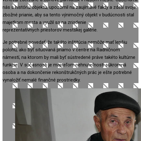
nás s históriu objektu, upozornil na zaujímavé fakty a zdelil svoje
zbožné prianie, aby sa tento výnimočný objekt v budúcnosti stal
majetkom mesta a využil sa na zriadenie
reprezentatívnych priestorov mestskej galérie.
Je potrebné povedať, že takáto inštitúcia nemôže mať lepšiu
polohu, ako byť situovaná priamo v centre na Radničnom
námestí, na ktorom by mali byť sústredené práve takéto kultúrne
funkcie. V súčasnosti je majiteľom nehnuteľnosti súkromná
osoba a na dokončenie rekonštrukčných prác je ešte potrebné
vynaložiť nemalé finančné prostriedky.