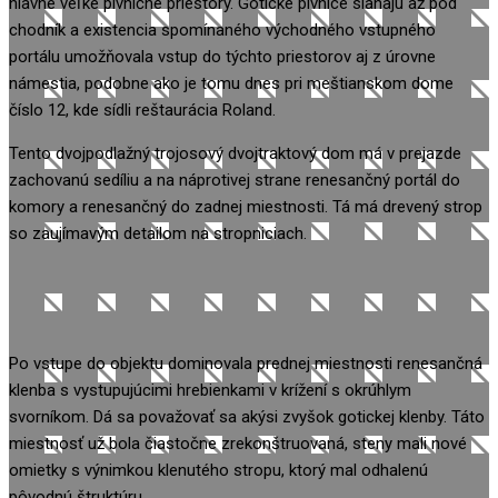
hlavne veľké pivničné priestory. Gotické pivnice siahajú až pod
chodník a existencia spomínaného východného vstupného
portálu umožňovala vstup do týchto priestorov aj z úrovne
námestia, podobne ako je tomu dnes pri meštianskom dome
číslo 12, kde sídli reštaurácia Roland.
Tento dvojpodlažný trojosový dvojtraktový dom má v prejazde
zachovanú sedíliu a na náprotivej strane renesančný portál do
komory a renesančný do zadnej miestnosti. Tá má drevený strop
so zaujímavým detailom na stropniciach.
Po vstupe do objektu dominovala prednej miestnosti renesančná
klenba s vystupujúcimi hrebienkami v krížení s okrúhlym
svorníkom. Dá sa považovať sa akýsi zvyšok gotickej klenby. Táto
miestnosť už bola čiastočne zrekonštruovaná, steny mali nové
omietky s výnimkou klenutého stropu, ktorý mal odhalenú
pôvodnú štruktúru.