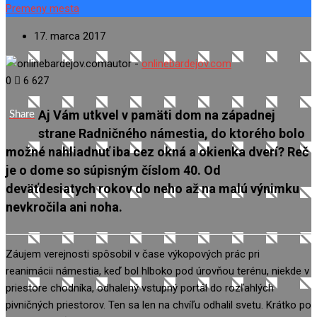
Premeny mesta
17. marca 2017
autor -
onlinebardejov.com
0
6 627
Aj Vám utkvel v pamäti dom na západnej
Share
strane Radničného námestia, do ktorého bolo
možné nahliadnuť iba cez okná a okienka dverí? Reč
je o dome so súpisným číslom 40. Od
deväťdesiatych rokov do neho až na malú výnimku
nevkročila ani noha.
Záujem verejnosti spôsobil v čase výkopových prác pri
reanimácii námestia, keď bol hlboko pod úrovňou terénu, niekde v
priestore chodníka, odhalený vstupný portál do rozľahlých
pivničných priestorov. Ten sa len na chvíľu odhalil svetu. Krátko po