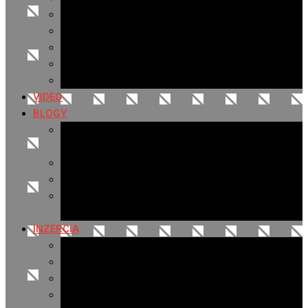
Archív 2019
Archív 2018
Archív 2017
Archív 2016
Archív 2015
VIDEO
BLOGY
Premeny mesta
SERIÁL: Premeny
Zo života mesta
Kam na výlet v okolí
Príroda v okolí Bardejova
Fotopasca
INZERCIA
Ponuka inzercie
Banerová reklama
Sledovanosť
Cenník na stiahnutie