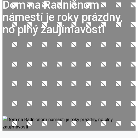
Dom na Radničnom
námestí je roky prázdny,
no plný zaujímavostí