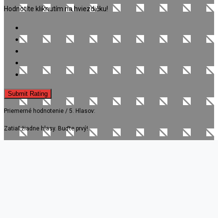
Hodnotíte kliknutím na hviezdičku!
Submit Rating
Priemerné hodnotenie
/ 5. Hlasov:
Zatiaľ žiadne hlasy. Buďte prvý!