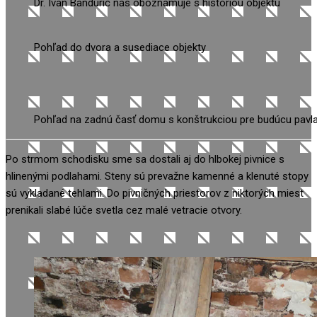
Dr. Ivan Bandurič nás oboznamuje s históriou objektu
Pohľad do dvora a susediace objekty
Pohľad na zadnú časť domu s konštrukciou pre budúcu pavl
Po strmom schodisku sme sa dostali aj do hlbokej pivnice s
hlinenými podlahami. Steny sú prevažne kamenné a klenuté stopy
sú vykladané tehlami. Do pivničných priestorov z niktorých miest
prenikali slabé lúče svetla cez malé vetracie otvory.