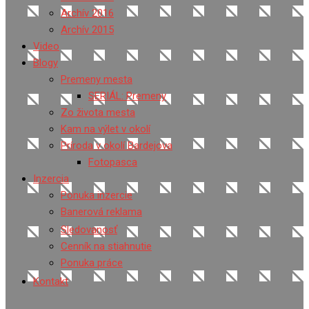
Archív 2016
Archív 2015
Video
Blogy
Premeny mesta
SERIÁL: Premeny
Zo života mesta
Kam na výlet v okolí
Príroda v okolí Bardejova
Fotopasca
Inzercia
Ponuka inzercie
Banerová reklama
Sledovanosť
Cenník na stiahnutie
Ponuka práce
Kontakt