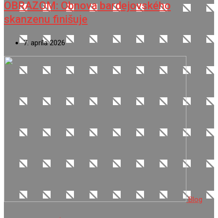
OBRAZOM: Obnova bardejovského
skanzenu finišuje
7. apríla 2026
Blog