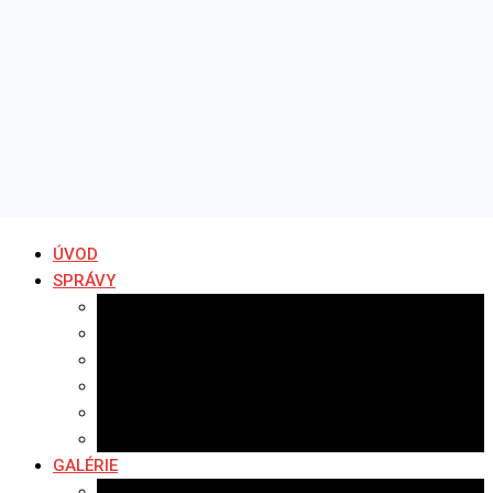
ÚVOD
SPRÁVY
Všetky správy
Samospráva
Športové správy
Policajné správy
Hudobné správy
Komerčné správy
GALÉRIE
Najnovšie galérie