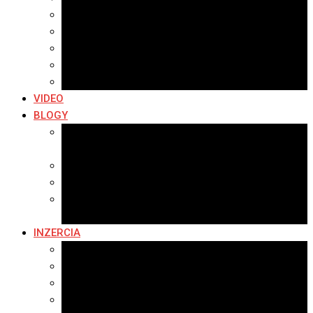
Archív 2019
Archív 2018
Archív 2017
Archív 2016
Archív 2015
VIDEO
BLOGY
Premeny mesta
SERIÁL: Premeny
Zo života mesta
Kam na výlet v okolí
Príroda v okolí Bardejova
Fotopasca
INZERCIA
Ponuka inzercie
Banerová reklama
Sledovanosť
Cenník na stiahnutie