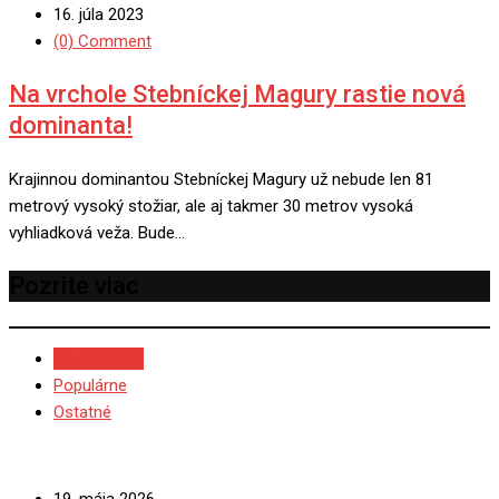
16. júla 2023
(0) Comment
Na vrchole Stebníckej Magury rastie nová
dominanta!
Krajinnou dominantou Stebníckej Magury už nebude len 81
metrový vysoký stožiar, ale aj takmer 30 metrov vysoká
vyhliadková veža. Bude…
Pozrite viac
NAJNOVŠIE
Populárne
Ostatné