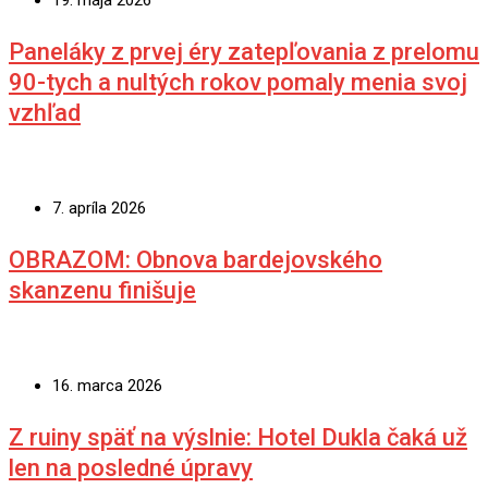
19. mája 2026
Paneláky z prvej éry zatepľovania z prelomu
90-tych a nultých rokov pomaly menia svoj
vzhľad
7. apríla 2026
OBRAZOM: Obnova bardejovského
skanzenu finišuje
16. marca 2026
Z ruiny späť na výslnie: Hotel Dukla čaká už
len na posledné úpravy