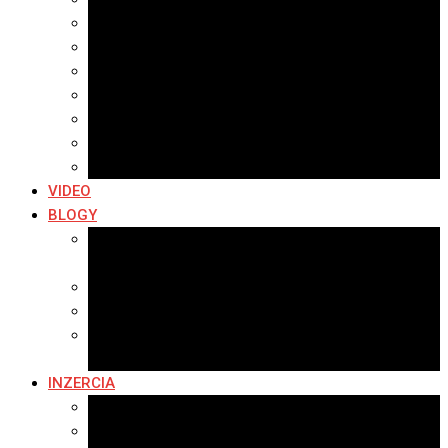
Archív 2021
Archív 2020
Archív 2019
Archív 2018
Archív 2017
Archív 2016
Archív 2015
VIDEO
BLOGY
Premeny mesta
SERIÁL: Premeny
Zo života mesta
Kam na výlet v okolí
Príroda v okolí Bardejova
Fotopasca
INZERCIA
Ponuka inzercie
Banerová reklama