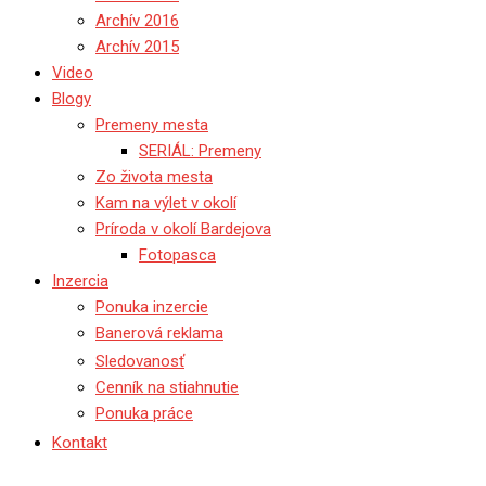
Archív 2016
Archív 2015
Video
Blogy
Premeny mesta
SERIÁL: Premeny
Zo života mesta
Kam na výlet v okolí
Príroda v okolí Bardejova
Fotopasca
Inzercia
Ponuka inzercie
Banerová reklama
Sledovanosť
Cenník na stiahnutie
Ponuka práce
Kontakt