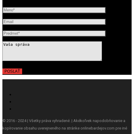
© 2016 - 2024 | Všetky práva vyhradené. | Akékoľvek napodobňovanie a
kopírovanie obsahu uverejneného na stránke onlinebardejov.com pre iné