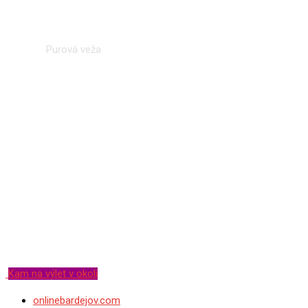
Purová veža
Domov
I
Purová veža
Kam na výlet v okolí
onlinebardejov.com