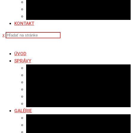
Sledovanosť
Cenník na stiahnutie
Ponuka práce
KONTAKT
x
ÚVOD
SPRÁVY
Všetky správy
Samospráva
Športové správy
Policajné správy
Hudobné správy
Komerčné správy
GALÉRIE
Najnovšie galérie
Archív 2021
Archív 2020