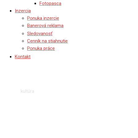
Fotopasca
Inzercia
Ponuka inzercie
Banerová reklama
Sledovanosť
Cenník na stiahnutie
Ponuka práce
Kontakt
kultúra
Domov
I
kultúra