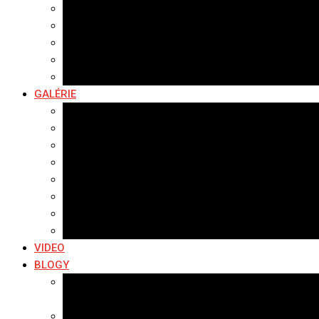
Samospráva
Športové správy
Policajné správy
Hudobné správy
Komerčné správy
GALÉRIE
Najnovšie galérie
Archív 2021
Archív 2020
Archív 2019
Archív 2018
Archív 2017
Archív 2016
Archív 2015
VIDEO
BLOGY
Premeny mesta
SERIÁL: Premeny
Zo života mesta