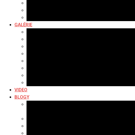
Policajné správy
Hudobné správy
Komerčné správy
GALÉRIE
Najnovšie galérie
Archív 2021
Archív 2020
Archív 2019
Archív 2018
Archív 2017
Archív 2016
Archív 2015
VIDEO
BLOGY
Premeny mesta
SERIÁL: Premeny
Zo života mesta
Kam na výlet v okolí
Príroda v okolí Bardejova