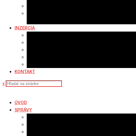
Kam na výlet v okolí
Príroda v okolí Bardejova
Fotopasca
INZERCIA
Ponuka inzercie
Banerová reklama
Sledovanosť
Cenník na stiahnutie
Ponuka práce
KONTAKT
x
ÚVOD
SPRÁVY
Všetky správy
Samospráva
Športové správy