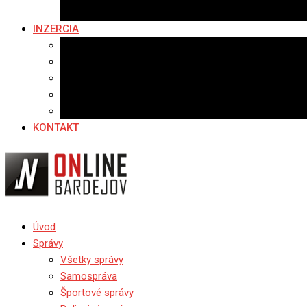
Fotopasca
INZERCIA
Ponuka inzercie
Banerová reklama
Sledovanosť
Cenník na stiahnutie
Ponuka práce
KONTAKT
Úvod
Správy
Všetky správy
Samospráva
Športové správy