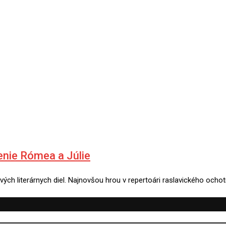
enie Rómea a Júlie
vých literárnych diel. Najnovšou hrou v repertoári raslavického ocho