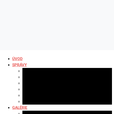
ÚVOD
SPRÁVY
Všetky správy
Samospráva
Športové správy
Policajné správy
Hudobné správy
Komerčné správy
GALÉRIE
Najnovšie galérie