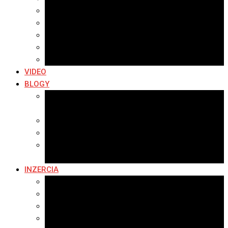
Archív 2019
Archív 2018
Archív 2017
Archív 2016
Archív 2015
VIDEO
BLOGY
Premeny mesta
SERIÁL: Premeny
Zo života mesta
Kam na výlet v okolí
Príroda v okolí Bardejova
Fotopasca
INZERCIA
Ponuka inzercie
Banerová reklama
Sledovanosť
Cenník na stiahnutie