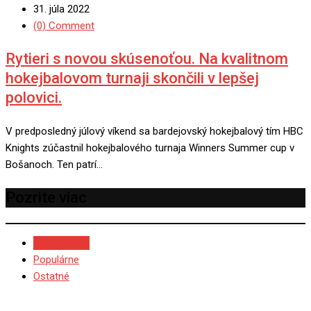
31. júla 2022
(0) Comment
Rytieri s novou skúsenoťou. Na kvalitnom
hokejbalovom turnaji skončili v lepšej
polovici.
V predposledný júlový víkend sa bardejovský hokejbalový tím HBC
Knights zúčastnil hokejbalového turnaja Winners Summer cup v
Bošanoch. Ten patrí…
Pozrite viac
NAJNOVŠIE
Populárne
Ostatné