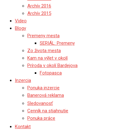
Archív 2016
Archív 2015
Video
Blogy
Premeny mesta
SERIÁL: Premeny
Zo života mesta
Kam na výlet v okolí
Príroda v okolí Bardejova
Fotopasca
Inzercia
Ponuka inzercie
Banerová reklama
Sledovanosť
Cenník na stiahnutie
Ponuka práce
Kontakt