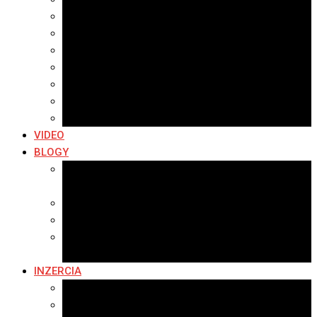
Archív 2021
Archív 2020
Archív 2019
Archív 2018
Archív 2017
Archív 2016
Archív 2015
VIDEO
BLOGY
Premeny mesta
SERIÁL: Premeny
Zo života mesta
Kam na výlet v okolí
Príroda v okolí Bardejova
Fotopasca
INZERCIA
Ponuka inzercie
Banerová reklama