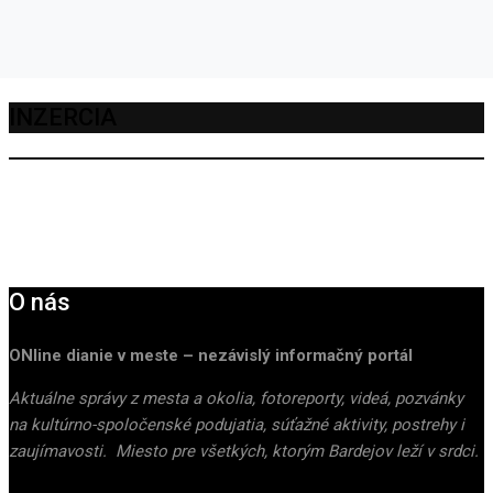
INZERCIA
O nás
ONline dianie v meste – nezávislý informačný portál
Aktuálne správy z mesta a okolia, fotoreporty, videá, pozvánky
na kultúrno-spoločenské podujatia, súťažné aktivity, postrehy i
zaujímavosti. Miesto pre všetkých, ktorým Bardejov leží v srdci.