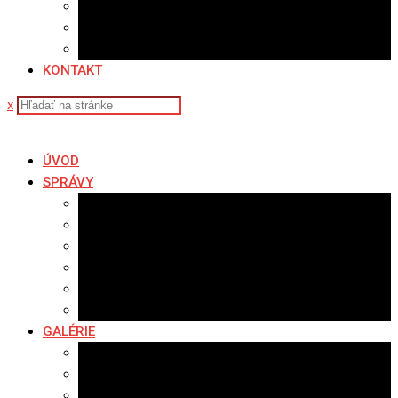
Sledovanosť
Cenník na stiahnutie
Ponuka práce
KONTAKT
x
ÚVOD
SPRÁVY
Všetky správy
Samospráva
Športové správy
Policajné správy
Hudobné správy
Komerčné správy
GALÉRIE
Najnovšie galérie
Archív 2021
Archív 2020