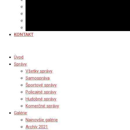
Banerová reklama
Sledovanosť
Cenník na stiahnutie
Ponuka práce
KONTAKT
Úvod
Správy
Všetky správy
Samospráva
Športové správy
Policajné správy
Hudobné správy
Komerčné správy
Galérie
Najnovšie galérie
Archív 2021