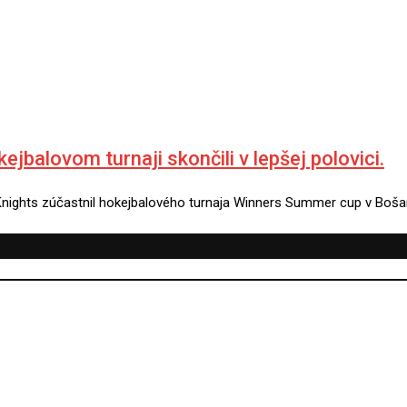
jbalovom turnaji skončili v lepšej polovici.
Knights zúčastnil hokejbalového turnaja Winners Summer cup v Boša