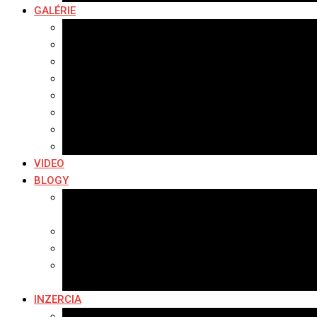
GALÉRIE
Najnovšie galérie
Archív 2021
Archív 2020
Archív 2019
Archív 2018
Archív 2017
Archív 2016
Archív 2015
VIDEO
BLOGY
Premeny mesta
SERIÁL: Premeny
Zo života mesta
Kam na výlet v okolí
Príroda v okolí Bardejova
Fotopasca
INZERCIA
Ponuka inzercie