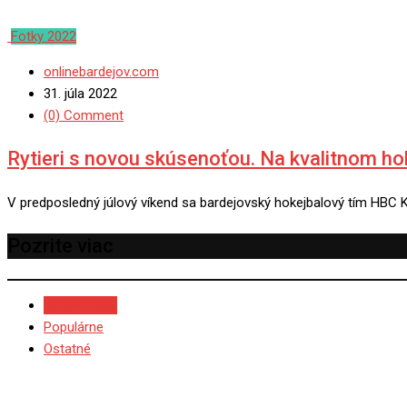
Fotky 2022
onlinebardejov.com
31. júla 2022
(0) Comment
Rytieri s novou skúsenoťou. Na kvalitnom hoke
V predposledný júlový víkend sa bardejovský hokejbalový tím HBC 
Pozrite viac
NAJNOVŠIE
Populárne
Ostatné