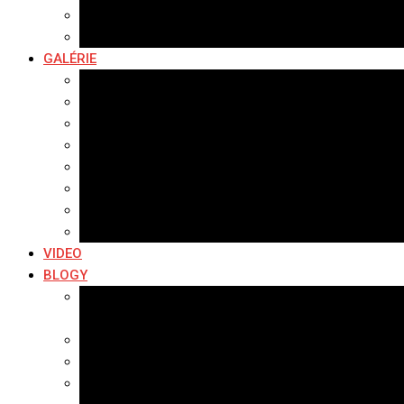
Hudobné správy
Komerčné správy
GALÉRIE
Najnovšie galérie
Archív 2021
Archív 2020
Archív 2019
Archív 2018
Archív 2017
Archív 2016
Archív 2015
VIDEO
BLOGY
Premeny mesta
SERIÁL: Premeny
Zo života mesta
Kam na výlet v okolí
Príroda v okolí Bardejova