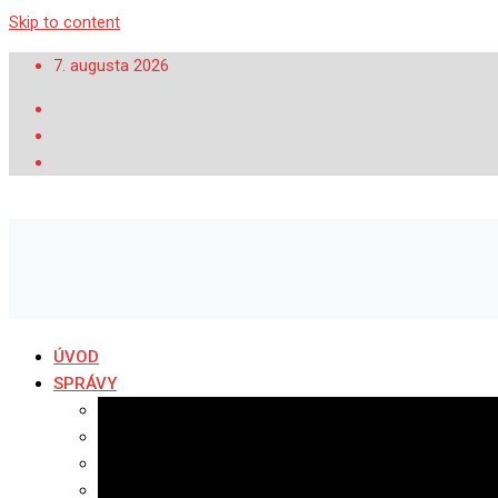
Skip to content
7. augusta 2026
ÚVOD
SPRÁVY
Všetky správy
Samospráva
Športové správy
Policajné správy