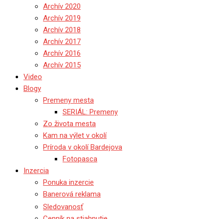
Archív 2020
Archív 2019
Archív 2018
Archív 2017
Archív 2016
Archív 2015
Video
Blogy
Premeny mesta
SERIÁL: Premeny
Zo života mesta
Kam na výlet v okolí
Príroda v okolí Bardejova
Fotopasca
Inzercia
Ponuka inzercie
Banerová reklama
Sledovanosť
Cenník na stiahnutie