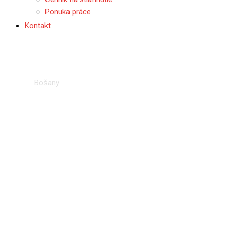
Ponuka práce
Kontakt
Bošany
Domov
I
Bošany