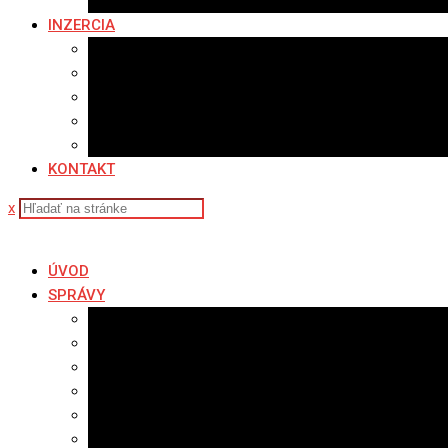
Fotopasca
INZERCIA
Ponuka inzercie
Banerová reklama
Sledovanosť
Cenník na stiahnutie
Ponuka práce
KONTAKT
x
ÚVOD
SPRÁVY
Všetky správy
Samospráva
Športové správy
Policajné správy
Hudobné správy
Komerčné správy