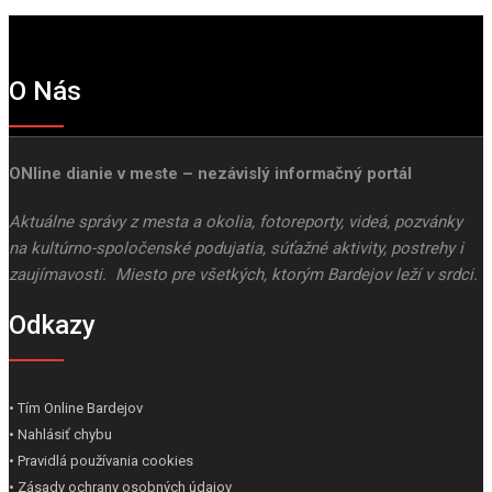
O Nás
ONline dianie v meste – nezávislý informačný portál
Aktuálne správy z mesta a okolia, fotoreporty, videá, pozvánky
na kultúrno-spoločenské podujatia, súťažné aktivity, postrehy i
zaujímavosti. Miesto pre všetkých, ktorým Bardejov leží v srdci.
Odkazy
• Tím Online Bardejov
• Nahlásiť chybu
• Pravidlá používania cookies
• Zásady ochrany osobných údajov