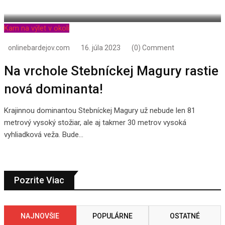
Kam na výlet v okolí
onlinebardejov.com
16. júla 2023
(0) Comment
Na vrchole Stebníckej Magury rastie
nová dominanta!
Krajinnou dominantou Stebníckej Magury už nebude len 81
metrový vysoký stožiar, ale aj takmer 30 metrov vysoká
vyhliadková veža. Bude…
Pozrite Viac
NAJNOVŠIE
POPULÁRNE
OSTATNÉ