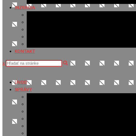
Fotopasca
INZERCIA
Ponuka inzercie
Banerová reklama
Sledovanosť
Cenník na stiahnutie
Ponuka práce
KONTAKT
x
ÚVOD
SPRÁVY
Všetky správy
Samospráva
Športové správy
Policajné správy
Hudobné správy
Komerčné správy