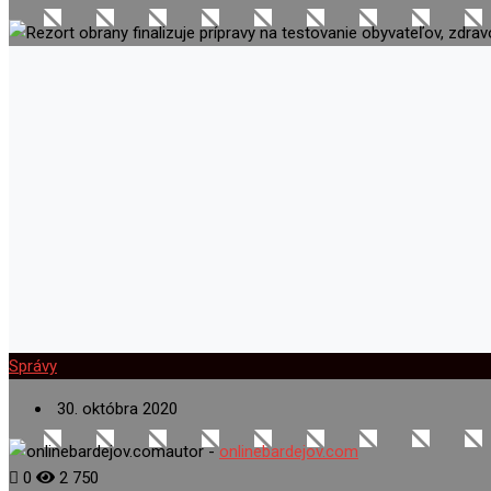
Správy
30. októbra 2020
autor -
onlinebardejov.com
0
2 750