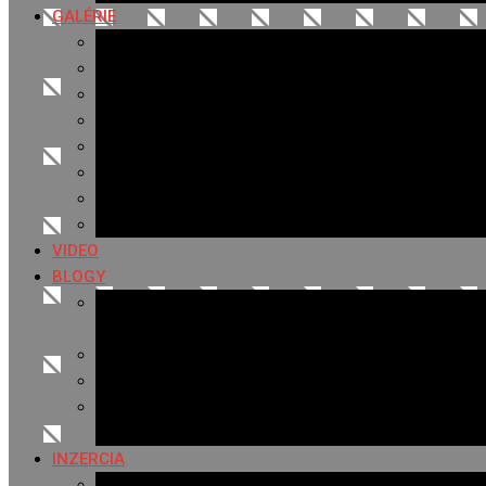
GALÉRIE
Najnovšie galérie
Archív 2021
Archív 2020
Archív 2019
Archív 2018
Archív 2017
Archív 2016
Archív 2015
VIDEO
BLOGY
Premeny mesta
SERIÁL: Premeny
Zo života mesta
Kam na výlet v okolí
Príroda v okolí Bardejova
Fotopasca
INZERCIA
Ponuka inzercie