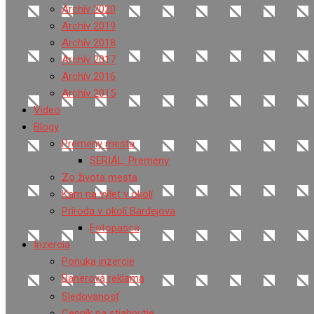
Archív 2020
Archív 2019
Archív 2018
Archív 2017
Archív 2016
Archív 2015
Video
Blogy
Premeny mesta
SERIÁL: Premeny
Zo života mesta
Kam na výlet v okolí
Príroda v okolí Bardejova
Fotopasca
Inzercia
Ponuka inzercie
Banerová reklama
Sledovanosť
Cenník na stiahnutie