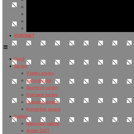
Banerová reklama
Sledovanosť
Cenník na stiahnutie
Ponuka práce
KONTAKT
Úvod
Správy
Všetky správy
Samospráva
Športové správy
Policajné správy
Hudobné správy
Komerčné správy
Galérie
Najnovšie galérie
Archív 2021