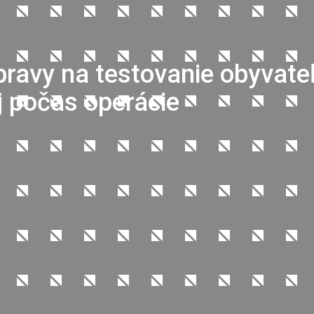
ípravy na testovanie obyvate
j počas operácie