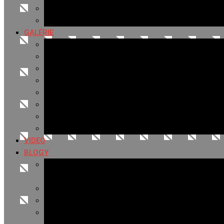
Hudobné správy
Komerčné správy
GALÉRIE
Najnovšie galérie
Archív 2021
Archív 2020
Archív 2019
Archív 2018
Archív 2017
Archív 2016
Archív 2015
VIDEO
BLOGY
Premeny mesta
SERIÁL: Premeny
Zo života mesta
Kam na výlet v okolí
Príroda v okolí Bardejova