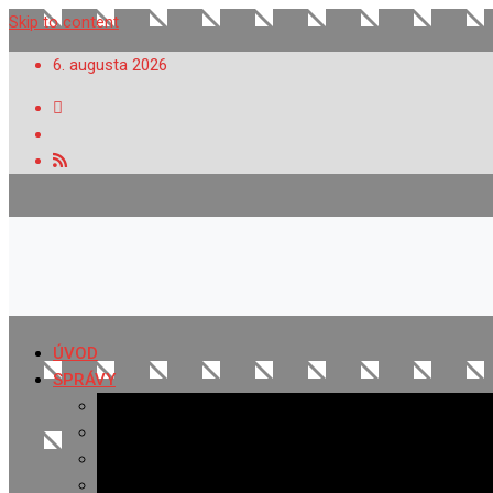
Skip to content
6. augusta 2026
ÚVOD
SPRÁVY
Všetky správy
Samospráva
Športové správy
Policajné správy