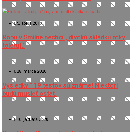
5. apríla 2017
Ropu v Smilne nechcú, divokú skládku roky
tolerujú
28. marca 2020
Výsledky 119 testov sú známe! Niektorí
budú musieť ostať.
16. januára 2020