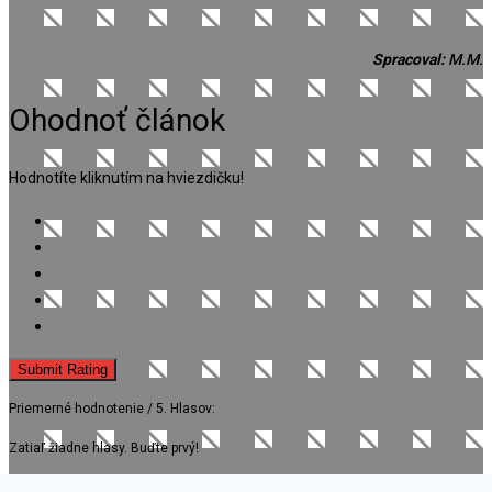
Spracoval:
M.M.
Ohodnoť článok
Hodnotíte kliknutím na hviezdičku!
Submit Rating
Priemerné hodnotenie
/ 5. Hlasov:
Zatiaľ žiadne hlasy. Buďte prvý!