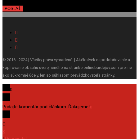
© 2016 - 2024 | Všetky práva vyhradené. | Akékoľvek napodobňovanie a
kopírovanie obsahu uverejneného na stránke onlinebardejov.com pre iné
ako súkromné účely, len so súhlasom prevádzkovateľa stránky.
0
Pridajte komentár pod článkom. Ďakujeme!
x
(
)
x
|
Odpovedať