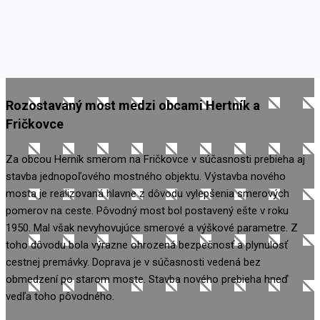
Rozostavaný most medzi obcami Hertník a
Fričkovce
Za obcou Herník smerom na Fričkovce v súčasnosti prebieha aj
stavba jednopoľového mostného objektu. Výstavba nového
mosta je realizovaná hlavne z dôvodu vylepšenia smerových
pomerov na ceste. Pôvodný most bol postavený ešte v roku
1950. Mal však nevyhovujúce smerové a výškové parametre. Z
toho dôvodu bola výrazne ohrozená bezpečnosť a plynulosť
cestnej premávky. Doprava je v súčasnosti vedená bez
obmedzení po starom moste. Stavba nového prebieha hneď
vedľa toho pôvodného.