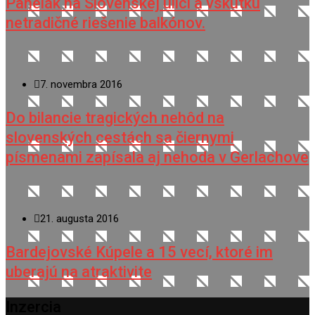
Panelák na Slovenskej ulici a vskutku
netradičné riešenie balkónov.
7. novembra 2016
Do bilancie tragických nehôd na
slovenských cestách sa čiernymi
písmenami zapísala aj nehoda v Gerlachove
21. augusta 2016
Bardejovské Kúpele a 15 vecí, ktoré im
uberajú na atraktivite
Inzercia