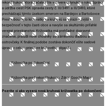
rekonštrukcie, ktorá začala ešte v závere uplynulého roka, Správa
a údržba ciest PSK opravila cesty č. III/3491 a III/3493, ktoré
prechádzajú týmto úsekom smerom na Bardejov a Bartošovce.
Prestavbou tejto križovatky na kruhovú sa výrazne zvýšila
bezpečnosť v tejto časti obce a navyše sa skultúrnilo priľahlé
verejné priestranstvo. Križovatka má prehľadné dopravné
značenie, pribudli nové chodníky so zámkovou dlažbou a
ostrovčeky. K finálnej podobe zostáva dokončiť ešte sadové
úpravy v celom priestore kruhového objazdu.
Križovatka po dokončení.
Križovatka pred rekonštrukciou. Zdroj: Google Maps
Pozrite si ako vyzerá nová kruhová križovatka po dokončení: