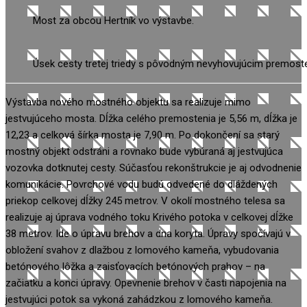
Most za obcou Hertník vo výstavbe.
Úsek cesty tretej triedy s pôvodným nevyhovujúcim premost
Výstavba nového mostného objektu sa realizuje mimo
jestvujúceho mosta. Dĺžka celého premostenia je 5,56 m, dĺžka je
12,23 a celková šírka mosta je 7,90 m. Po dokončení sa starý
mostný objekt odstráni a rovnako bude vybúraná aj jestvujúca
vozovka dotknutej cesty. Súčasťou rekonštrukcie je aj odvodnenie
komunikácie. Povrchové vodu budú odvedené do dláždených
priekop celkovej dĺžky 245 metrov. V okolí mostného telesa sa
realizuje aj úprava vodného toku Krivého potoka v celkovej dĺžke
38 metrov. Ide o úpravu brehov a dna koryta. Úpravy spočívajú v
obložení svahov z dlažbou z lomového kameňa, vybudovania
betónového lôžka a zaisťovacích betónových prahov – na
začiatku a konci úpravy. Opevnenie brehov v časti napojenia na
jestvujúci potok sa vykoná zahádzkou z lomového kameňa.