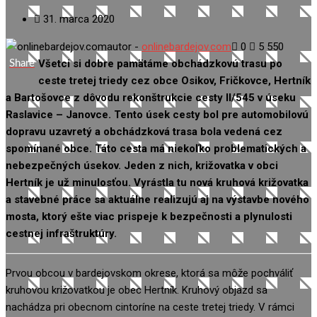
31. marca 2020
autor -
onlinebardejov.com
0
5 550
Všetci si dobre pamätáme obchádzkovú trasu po
Share
ceste tretej triedy cez obce Osikov, Fričkovce, Hertník
a Bartošovce z dôvodu rekonštrukcie cesty II/545 v úseku
Raslavice – Janovce. Tento úsek cesty bol pre automobilovú
dopravu uzavretý a obchádzková trasa bola vedená cez
spomínané obce. Táto cesta má niekoľko problematických a
nebezpečných úsekov. Jeden z nich, križovatka v obci
Hertník je už minulosťou. Vyrástla tu nová kruhová križovatka
a stavebné práce sa aktuálne realizujú aj na výstavbe nového
mosta, ktorý ešte viac prispeje k bezpečnosti a plynulosti
cestnej infraštruktúry.
Prvou obcou v bardejovskom okrese, ktorá sa môže pochváliť
kruhovou križovatkou je obec Hertník. Kruhový objazd sa
nachádza pri obecnom cintoríne na ceste tretej triedy. V rámci