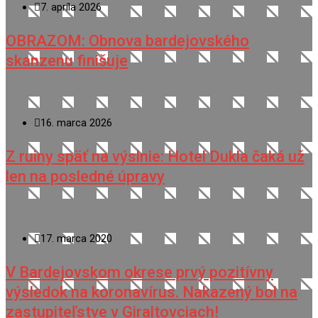
7. apríla 2026
OBRAZOM: Obnova bardejovského
skanzenu finišuje
16. marca 2026
Z ruiny späť na výslnie: Hotel Dukla čaká už
len na posledné úpravy
17. marca 2020
V Bardejovskom okrese prvý pozitívny
výsledok na koronavírus. Nakazený bol na
zastupiteľstve v Giraltovciach!