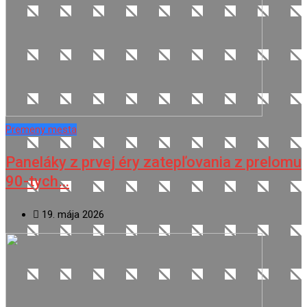
Premeny mesta
Paneláky z prvej éry zatepľovania z prelomu
90-tych…
19. mája 2026