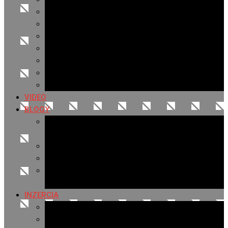
Archív 2021
Archív 2020
Archív 2019
Archív 2018
Archív 2017
Archív 2016
Archív 2015
VIDEO
BLOGY
Premeny mesta
SERIÁL: Premeny
Zo života mesta
Kam na výlet v okolí
Príroda v okolí Bardejova
Fotopasca
INZERCIA
Ponuka inzercie
Banerová reklama