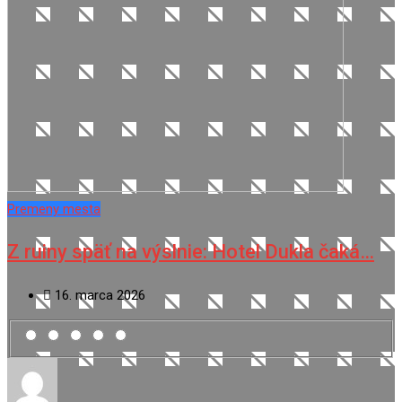
Premeny mesta
Z ruiny späť na výslnie: Hotel Dukla čaká…
16. marca 2026