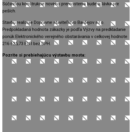
Súčasťou konštrukcie nového premostenia bude aj lávka pre
peších.
Stavbu realizuje Dopravne staviteľstvo Bardejov s.r.o.
Predpokladaná hodnota zákazky je podľa Výzvy na predkladanie
ponúk Elektronického verejného obstarávania v celkovej hodnote
216 625,73 EUR bez DPH.
Pozrite si prebiehajúcu výstavbu mosta: