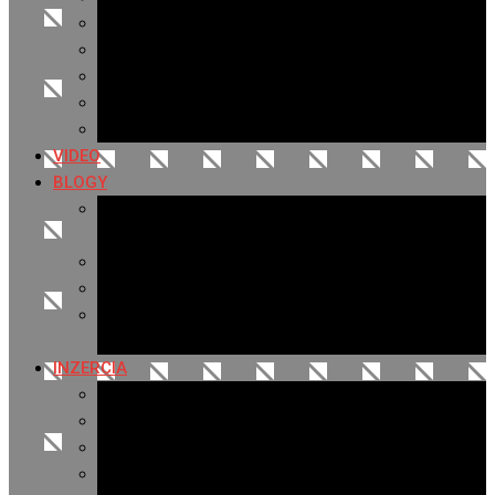
Archív 2019
Archív 2018
Archív 2017
Archív 2016
Archív 2015
VIDEO
BLOGY
Premeny mesta
SERIÁL: Premeny
Zo života mesta
Kam na výlet v okolí
Príroda v okolí Bardejova
Fotopasca
INZERCIA
Ponuka inzercie
Banerová reklama
Sledovanosť
Cenník na stiahnutie