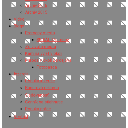
Archív 2016
Archív 2015
Video
Blogy
Premeny mesta
SERIÁL: Premeny
Zo života mesta
Kam na výlet v okolí
Príroda v okolí Bardejova
Fotopasca
Inzercia
Ponuka inzercie
Banerová reklama
Sledovanosť
Cenník na stiahnutie
Ponuka práce
Kontakt