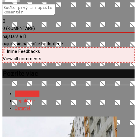
0
(KOMENTÁRE)
najstaršie
najnovšie
najlepšie hodnotené
Inline Feedbacks
View all comments
Pozrite viac
NAJNOVŠIE
Populárne
Ostatné