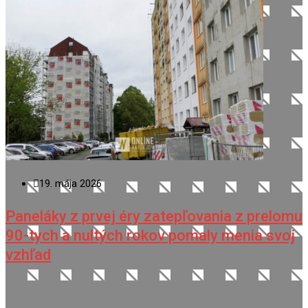
19. mája 2026
Paneláky z prvej éry zatepľovania z prelomu
90-tych a nultých rokov pomaly menia svoj
vzhľad