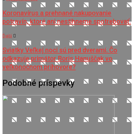
Koronavírus a prehnané nakupovanie
potravín, ktoré ani nestihneme spotrebovať.
Ďalší
Sviatky Veľkej noci sú pred dverami. Čo
odkazuje primátor Boris Hanuščak vo
veľkonočnom príhovore?
Podobné príspevky