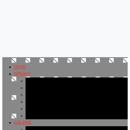
ÚVOD
SPRÁVY
Všetky správy
Samospráva
Športové správy
Policajné správy
Hudobné správy
Komerčné správy
GALÉRIE
Najnovšie galérie