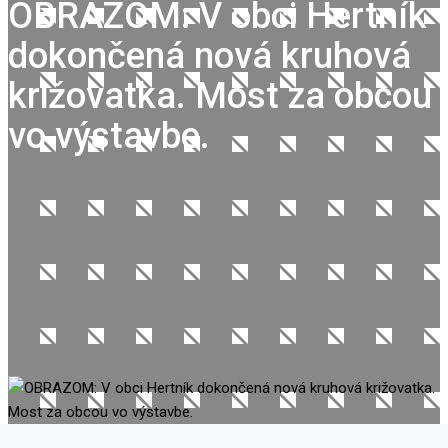
OBRAZOM: V obci Hertník
dokončená nová kruhová
križovatka. Most za obcou
vo výstavbe.