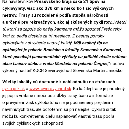
Na návštevníkov
Prešovského kraja čaká 21 tipov na
cyklovýlety, viac ako 370 km a niekoľko tisíc výškových
metrov. Trasy sú rozdelené podľa stupňa náročnosti
a určené pre rekreačných, ako aj skúsených cyklistov.
„Všetci
tí, ktorí sa zapoja do našej kampane môžu spoznať Prešovský
kraj zo sedla bicykla za tri mesiace. Z pestrej ponuky
cyklovýletov si vyberie naozaj každý.
Môj osobný tip na
cyklovýlet je pohorie Branisko a lokality Kravcová a Kamenná,
ktoré ponúkajú panoramatické výhľady na priľahlé okolie vrátane
obce Lačnov alebo z vrchu Marduňa na pohorie Čergov
,“
dodáva
výkonný riaditeľ KOCR Severovýchod Slovenska Martin Janoško.
Všetky lokality sú dostupné k nahliadnutiu na stránkach
cyklo.psk.sk
a
www.severovychod.sk
. Ku každej trase je priradený
jej popis vrátane náročnosti, dĺžky trasy, času a informácie
o prevýšení. Zisk cyklobatohu nie je podmienený prejdením
navrhnutých trás, ale odfotením sa pri nálepke. Cyklisti si tak
môžu ku konkrétnemu cieľu naplánovať vlastnú trasu podľa
svojich cyklistických schopností.