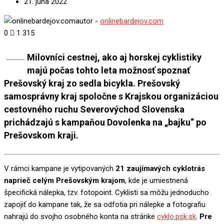
21. júna 2022
autor -
onlinebardejov.com
0
1 315
Milovníci cestnej, ako aj horskej cyklistiky
Share
majú počas tohto leta možnosť spoznať
Prešovský kraj zo sedla bicykla. Prešovský
samosprávny kraj spoločne s Krajskou organizáciou
cestovného ruchu Severovýchod Slovenska
prichádzajú s kampaňou Dovolenka na „bajku“ po
Prešovskom kraji.
V rámci kampane je vytipovaných
21 zaujímavých cyklotrás
naprieč celým Prešovským krajom
, kde je umiestnená
špecifická nálepka, tzv. fotopoint. Cyklisti sa môžu jednoducho
zapojiť do kampane tak, že sa odfotia pri nálepke a fotografiu
nahrajú do svojho osobného konta na stránke
cyklo.psk.sk
.
Pre