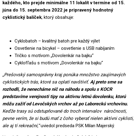
každého, kto prejde minimálne 11 lokalít v termíne od 15.
júna do 15. septembra 2022 je pripravený hodnotný
cyklistický balíček
, ktorý obsahuje:
Cyklobatoh – kvalitný batoh pre každý výlet
Osvetlenie na bicykel – osvetlenie s USB nabíjaním
Tričko s motívom „Dovolenkár na bajku“
Cyklofľašu s motívom „Dovolenkár na bajku“
„Prešovský samosprávny kraj ponúka množstvo zaujímavých
cyklistických trás, ktoré sa oplatí navštíviť.
Aj preto sme sa
rozhodli, že nenecháme nič na náhodu a spolu s KOCR
predstavíme verejnosti tipy na aktívnu letnú dovolenku, ktorú
môžu zažiť od Levočských vrchov až po Laboreckú vrchovinu.
Keďže trasy sú odstupňované do troch intervalov náročnosti,
pevne verím, že si budú mať z čoho vyberať nielen aktívni cyklisti,
ale aj tí rekreační,“
uviedol predseda PSK Milan Majerský.