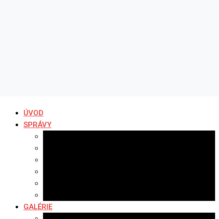
ÚVOD
SPRÁVY
Všetky správy
Samospráva
Športové správy
Policajné správy
Hudobné správy
Komerčné správy
GALÉRIE
Najnovšie galérie