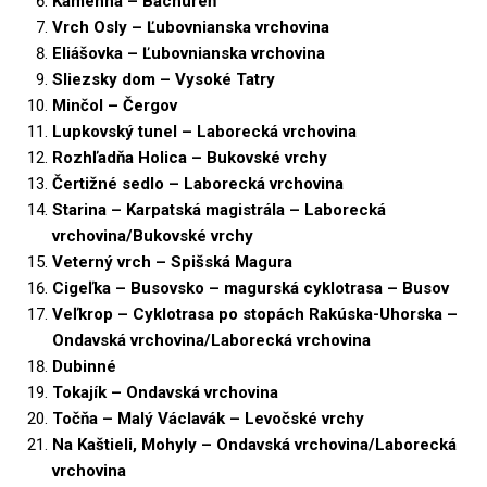
Kamenná – Bachureň
Vrch Osly – Ľubovnianska vrchovina
Eliášovka – Ľubovnianska vrchovina
Sliezsky dom – Vysoké Tatry
Minčol – Čergov
Lupkovský tunel – Laborecká vrchovina
Rozhľadňa Holica – Bukovské vrchy
Čertižné sedlo – Laborecká vrchovina
Starina – Karpatská magistrála – Laborecká
vrchovina/Bukovské vrchy
Veterný vrch – Spišská Magura
Cigeľka – Busovsko – magurská cyklotrasa – Busov
Veľkrop – Cyklotrasa po stopách Rakúska-Uhorska –
Ondavská vrchovina/Laborecká vrchovina
Dubinné
Tokajík – Ondavská vrchovina
Točňa – Malý Václavák – Levočské vrchy
Na Kaštieli, Mohyly – Ondavská vrchovina/Laborecká
vrchovina