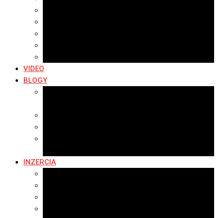
Archív 2019
Archív 2018
Archív 2017
Archív 2016
Archív 2015
VIDEO
BLOGY
Premeny mesta
SERIÁL: Premeny
Zo života mesta
Kam na výlet v okolí
Príroda v okolí Bardejova
Fotopasca
INZERCIA
Ponuka inzercie
Banerová reklama
Sledovanosť
Cenník na stiahnutie