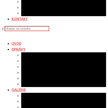
Sledovanosť
Cenník na stiahnutie
Ponuka práce
KONTAKT
x
ÚVOD
SPRÁVY
Všetky správy
Samospráva
Športové správy
Policajné správy
Hudobné správy
Komerčné správy
GALÉRIE
Najnovšie galérie
Archív 2021
Archív 2020