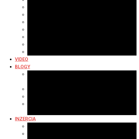
Archív 2021
Archív 2020
Archív 2019
Archív 2018
Archív 2017
Archív 2016
Archív 2015
VIDEO
BLOGY
Premeny mesta
SERIÁL: Premeny
Zo života mesta
Kam na výlet v okolí
Príroda v okolí Bardejova
Fotopasca
INZERCIA
Ponuka inzercie
Banerová reklama