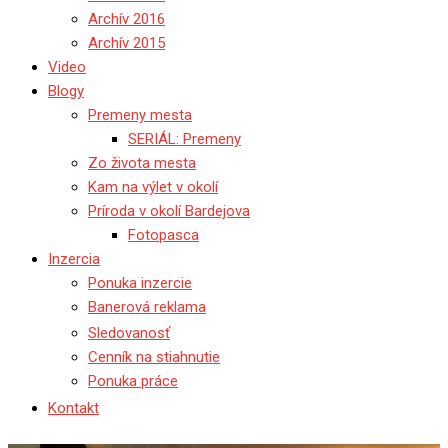
Archív 2016
Archív 2015
Video
Blogy
Premeny mesta
SERIÁL: Premeny
Zo života mesta
Kam na výlet v okolí
Príroda v okolí Bardejova
Fotopasca
Inzercia
Ponuka inzercie
Banerová reklama
Sledovanosť
Cenník na stiahnutie
Ponuka práce
Kontakt