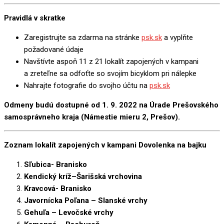
Pravidlá v skratke
Zaregistrujte sa zdarma na stránke
psk.sk
a vyplňte
požadované údaje
Navštívte aspoň 11 z 21 lokalít zapojených v kampani
a zreteľne sa odfoťte so svojím bicyklom pri nálepke
Nahrajte fotografie do svojho účtu na
psk.sk
Odmeny budú dostupné od 1. 9. 2022 na Úrade Prešovského
samosprávneho kraja (Námestie mieru 2, Prešov).
Zoznam lokalít zapojených v kampani Dovolenka na bajku
Sľubica- Branisko
Kendický kríž–Šarišská vrchovina
Kravcová- Branisko
Javornícka Poľana – Slanské vrchy
Gehuľa – Levočské vrchy