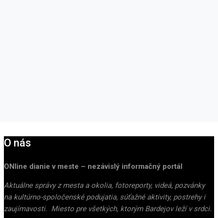
O nás
ONline dianie v meste – nezávislý informačný portál
Aktuálne správy z mesta a okolia, fotoreporty, videá, pozvánky
na kultúrno-spoločenské podujatia, súťažné aktivity, postrehy i
zaujímavosti. Miesto pre všetkých, ktorým Bardejov leží v srdci.