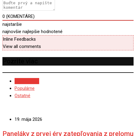
0
(KOMENTÁRE)
najstaršie
najnovšie
najlepšie hodnotené
Inline Feedbacks
View all comments
Pozrite viac
NAJNOVŠIE
Populárne
Ostatné
19. mája 2026
Paneláky z prvej éry zatepľovania z prelomu