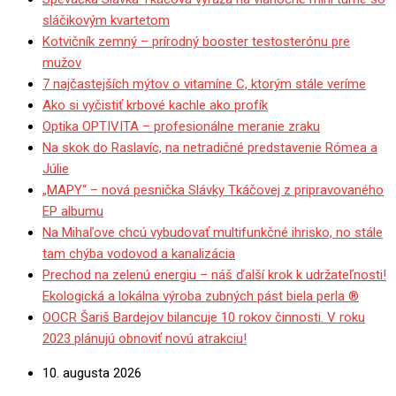
sláčikovým kvartetom
Kotvičník zemný – prírodný booster testosterónu pre
mužov
7 najčastejších mýtov o vitamíne C, ktorým stále veríme
Ako si vyčistiť krbové kachle ako profík
Optika OPTIVITA – profesionálne meranie zraku
Na skok do Raslavíc, na netradičné predstavenie Rómea a
Júlie
„MAPY“ – nová pesnička Slávky Tkáčovej z pripravovaného
EP albumu
Na Mihaľove chcú vybudovať multifunkčné ihrisko, no stále
tam chýba vodovod a kanalizácia
Prechod na zelenú energiu – náš ďalší krok k udržateľnosti!
Ekologická a lokálna výroba zubných pást biela perla ®
OOCR Šariš Bardejov bilancuje 10 rokov činnosti. V roku
2023 plánujú obnoviť novú atrakciu!
10. augusta 2026