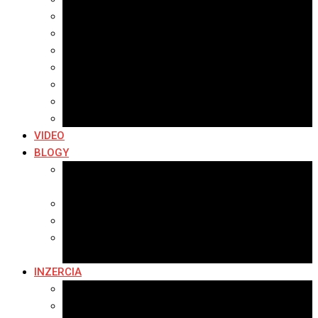
Archív 2021
Archív 2020
Archív 2019
Archív 2018
Archív 2017
Archív 2016
Archív 2015
VIDEO
BLOGY
Premeny mesta
SERIÁL: Premeny
Zo života mesta
Kam na výlet v okolí
Príroda v okolí Bardejova
Fotopasca
INZERCIA
Ponuka inzercie
Banerová reklama