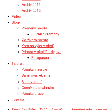
Archív 2016
Archív 2015
Video
Blogy
Premeny mesta
SERIÁL: Premeny
Zo života mesta
Kam na výlet v okolí
Príroda v okolí Bardejova
Fotopasca
Inzercia
Ponuka inzercie
Banerová reklama
Sledovanosť
Cenník na stiahnutie
Ponuka práce
Kontakt
Speváčka Slávka Tkáčová vyráža na vianočné mini turné so