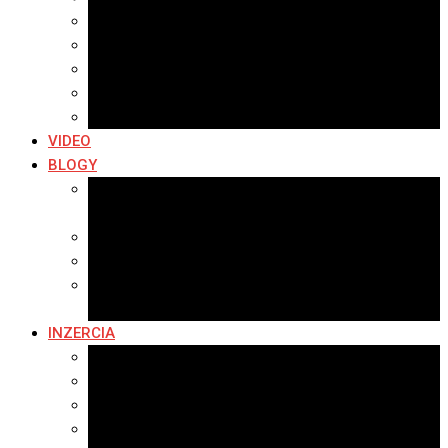
Archív 2019
Archív 2018
Archív 2017
Archív 2016
Archív 2015
VIDEO
BLOGY
Premeny mesta
SERIÁL: Premeny
Zo života mesta
Kam na výlet v okolí
Príroda v okolí Bardejova
Fotopasca
INZERCIA
Ponuka inzercie
Banerová reklama
Sledovanosť
Cenník na stiahnutie