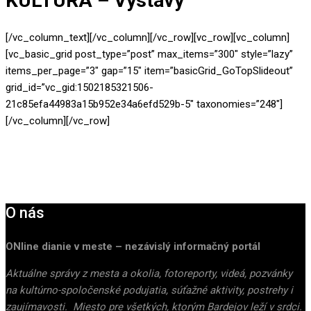
KULTÚRA – Výstavy
[/vc_column_text][/vc_column][/vc_row][vc_row][vc_column]
[vc_basic_grid post_type=”post” max_items=”300″ style=”lazy”
items_per_page=”3″ gap=”15″ item=”basicGrid_GoTopSlideout”
grid_id=”vc_gid:1502185321506-
21c85efa44983a15b952e34a6efd529b-5″ taxonomies=”248″]
[/vc_column][/vc_row]
O nás
ONline dianie v meste – nezávislý informačný portál
Aktuálne správy z mesta a okolia, fotoreporty, videá, pozvánky
na kultúrno-spoločenské podujatia, súťažné aktivity, postrehy i
zaujímavosti. Miesto pre všetkých, ktorým Bardejov leží v srdci.