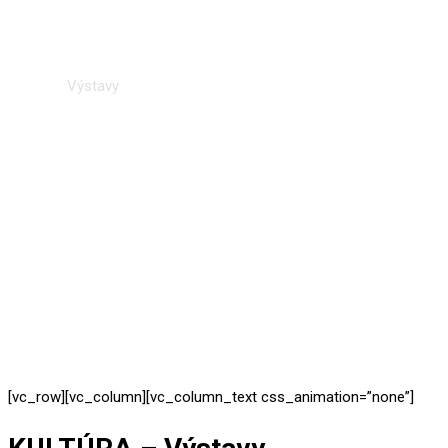
Výstavy
Domov
I
Výstavy
[vc_row][vc_column][vc_column_text css_animation=”none”]