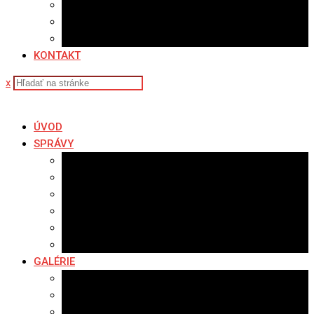
Sledovanosť
Cenník na stiahnutie
Ponuka práce
KONTAKT
x
ÚVOD
SPRÁVY
Všetky správy
Samospráva
Športové správy
Policajné správy
Hudobné správy
Komerčné správy
GALÉRIE
Najnovšie galérie
Archív 2021
Archív 2020