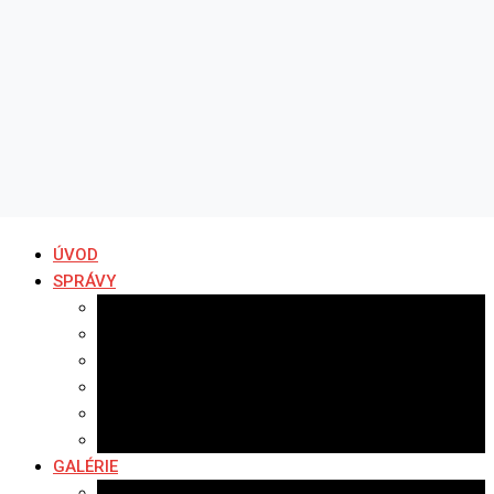
ÚVOD
SPRÁVY
Všetky správy
Samospráva
Športové správy
Policajné správy
Hudobné správy
Komerčné správy
GALÉRIE
Najnovšie galérie