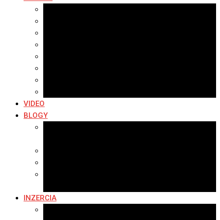
Najnovšie galérie
Archív 2021
Archív 2020
Archív 2019
Archív 2018
Archív 2017
Archív 2016
Archív 2015
VIDEO
BLOGY
Premeny mesta
SERIÁL: Premeny
Zo života mesta
Kam na výlet v okolí
Príroda v okolí Bardejova
Fotopasca
INZERCIA
Ponuka inzercie