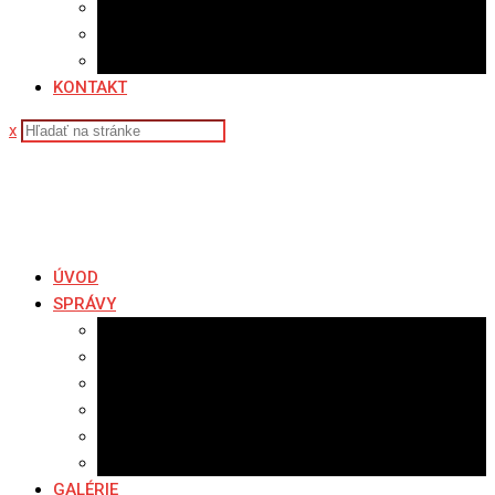
Sledovanosť
Cenník na stiahnutie
Ponuka práce
KONTAKT
x
ÚVOD
SPRÁVY
Všetky správy
Samospráva
Športové správy
Policajné správy
Hudobné správy
Komerčné správy
GALÉRIE