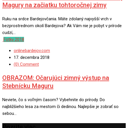
Magury na začiatku tohtoročnej zimy
Ruku na srdce Bardejovčania. Máte zdolaný najvyšší vrch v
bezprostrednom okolí Bardejova? Ak Vám nie je pobyt v prírode
cudzí,…
Fotky 2018
onlinebardejov.com
17. decembra 2018
(0) Comment
OBRAZOM: Očarujúci zimný výstup na
Stebnícku Maguru
Neviete, čo s voľným časom? Vybehnite do prírody. Do
najbližšieho lesa za mestom či dedinou. Najlepšie je zobrať so
sebou…
Pozrite viac