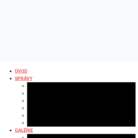
ÚVOD
SPRÁVY
Všetky správy
Samospráva
Športové správy
Policajné správy
Hudobné správy
Komerčné správy
GALÉRIE
Najnovšie galérie