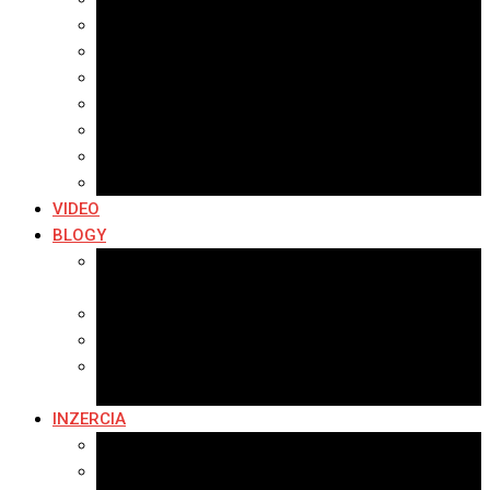
Archív 2021
Archív 2020
Archív 2019
Archív 2018
Archív 2017
Archív 2016
Archív 2015
VIDEO
BLOGY
Premeny mesta
SERIÁL: Premeny
Zo života mesta
Kam na výlet v okolí
Príroda v okolí Bardejova
Fotopasca
INZERCIA
Ponuka inzercie
Banerová reklama