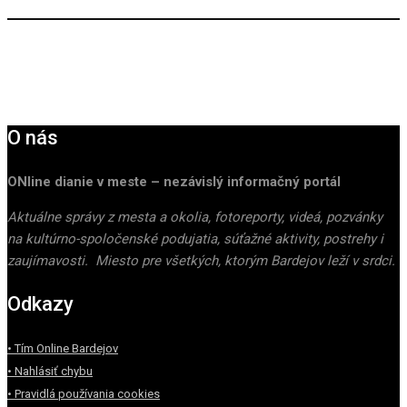
O nás
ONline dianie v meste – nezávislý informačný portál
Aktuálne správy z mesta a okolia, fotoreporty, videá, pozvánky
na kultúrno-spoločenské podujatia, súťažné aktivity, postrehy i
zaujímavosti. Miesto pre všetkých, ktorým Bardejov leží v srdci.
Odkazy
• Tím Online Bardejov
• Nahlásiť chybu
• Pravidlá používania cookies