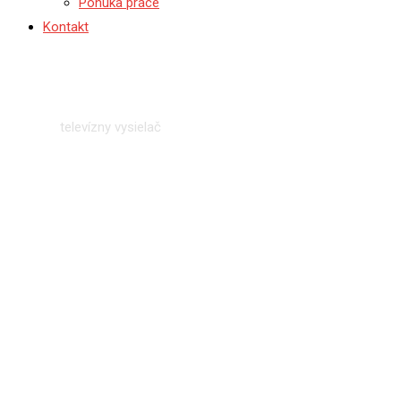
Ponuka práce
Kontakt
televízny vysielač
Domov
I
televízny vysielač