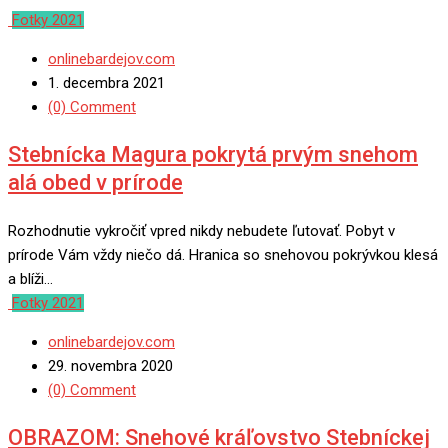
Fotky 2021
onlinebardejov.com
1. decembra 2021
(0) Comment
Stebnícka Magura pokrytá prvým snehom
alá obed v prírode
Rozhodnutie vykročiť vpred nikdy nebudete ľutovať. Pobyt v
prírode Vám vždy niečo dá. Hranica so snehovou pokrývkou klesá
a blíži…
Fotky 2021
onlinebardejov.com
29. novembra 2020
(0) Comment
OBRAZOM: Snehové kráľovstvo Stebníckej