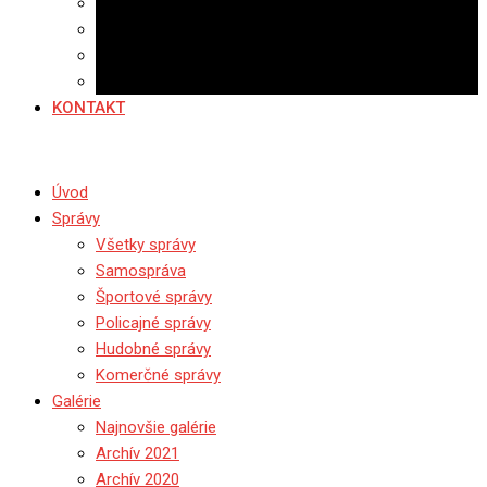
Banerová reklama
Sledovanosť
Cenník na stiahnutie
Ponuka práce
KONTAKT
Úvod
Správy
Všetky správy
Samospráva
Športové správy
Policajné správy
Hudobné správy
Komerčné správy
Galérie
Najnovšie galérie
Archív 2021
Archív 2020