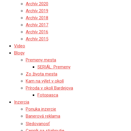
Archív 2020
Archív 2019
Archív 2018
Archív 2017
Archív 2016
Archív 2015
Video
Blogy
Premeny mesta
SERIÁL: Premeny
Zo života mesta
Kam na výlet v okolí
Príroda v okolí Bardejova
Fotopasca
Inzercia
Ponuka inzercie
Banerová reklama
Sledovanosť
Cenník na stiahnutie