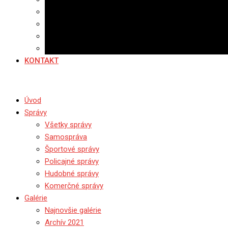
Banerová reklama
Sledovanosť
Cenník na stiahnutie
Ponuka práce
KONTAKT
Úvod
Správy
Všetky správy
Samospráva
Športové správy
Policajné správy
Hudobné správy
Komerčné správy
Galérie
Najnovšie galérie
Archív 2021