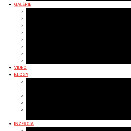
GALÉRIE
Najnovšie galérie
Archív 2021
Archív 2020
Archív 2019
Archív 2018
Archív 2017
Archív 2016
Archív 2015
VIDEO
BLOGY
Premeny mesta
SERIÁL: Premeny
Zo života mesta
Kam na výlet v okolí
Príroda v okolí Bardejova
Fotopasca
INZERCIA
Ponuka inzercie