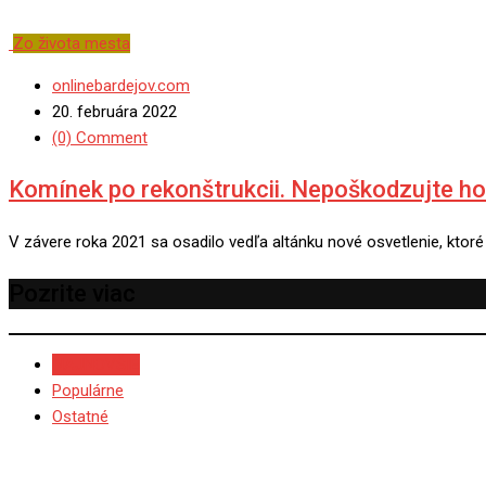
Zo života mesta
onlinebardejov.com
20. februára 2022
(0) Comment
Komínek po rekonštrukcii. Nepoškodzujte ho
V závere roka 2021 sa osadilo vedľa altánku nové osvetlenie, ktoré
Pozrite viac
NAJNOVŠIE
Populárne
Ostatné