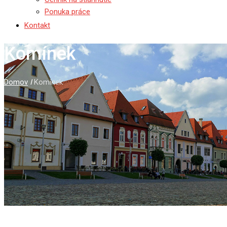
Ponuka práce
Kontakt
Komínek
Domov
I
Komínek