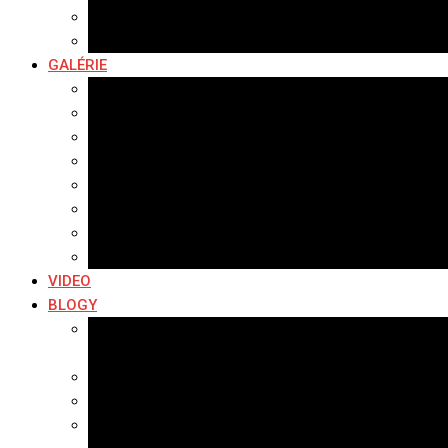
Hudobné správy
Komerčné správy
GALÉRIE
Najnovšie galérie
Archív 2021
Archív 2020
Archív 2019
Archív 2018
Archív 2017
Archív 2016
Archív 2015
VIDEO
BLOGY
Premeny mesta
SERIÁL: Premeny
Zo života mesta
Kam na výlet v okolí
Príroda v okolí Bardejova