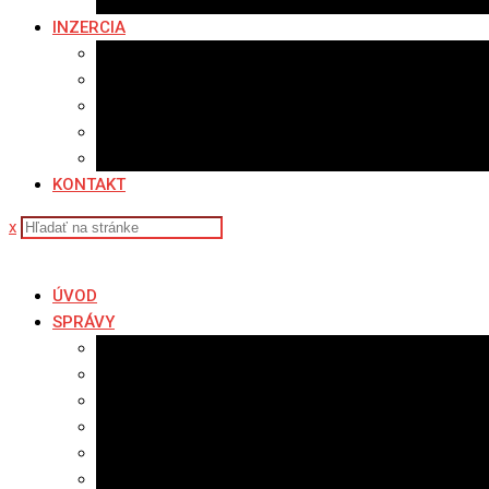
Fotopasca
INZERCIA
Ponuka inzercie
Banerová reklama
Sledovanosť
Cenník na stiahnutie
Ponuka práce
KONTAKT
x
ÚVOD
SPRÁVY
Všetky správy
Samospráva
Športové správy
Policajné správy
Hudobné správy
Komerčné správy